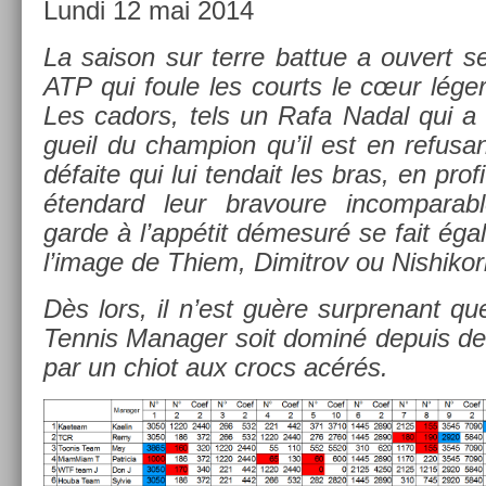
Lundi 12 mai 2014
La saison sur terre bat­tue a ouvert ses
ATP qui foule les co­urts le cœur léger
Les cadors, tels un Rafa Nadal qui a 
gueil du champ­ion qu’il est en re­fusa
défaite qui lui ten­dait les bras, en pro­f
éten­dard leur bravoure in­com­par­a
garde à l’appétit démesuré se fait égal
l’image de Thiem, Di­mit­rov ou Nis­hikor
Dès lors, il n’est guère sur­prenant qu
Ten­nis Man­ag­er soit dominé de­puis d
par un chiot aux crocs acérés.