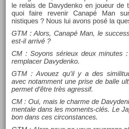
le re­lais de Davyden­ko en joueur de t
quoi faire re­venir Canapé Man su
nistiques ? Nous lui avons posé la ques
GTM : Alors, Canapé Man, le suc­ces­
est-il arrivé ?
CM : Soyons sérieux deux minutes : 
re­mplac­er Davyden­ko.
GTM : Avouez qu’il y a des similitu
avec notam­ment une prise de balle ult
per­met d’être très ag­ressif.
CM : Oui, mais le char­me de Davyden­ko,
men­tale dans les moments-clés. Le Ja
bon dans ces cir­constan­ces.