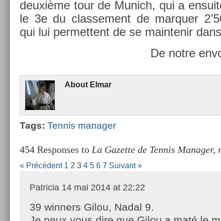
deuxième tour de Munich, qui a en­suite 
le 3e du clas­se­ment de mar­qu­er 2’
qui lui per­met­tent de se main­tenir dans
De notre envo
About
Elmar
Tags:
Ten­nis man­ag­er
454 Responses to
La Gazette de Tennis Manager, 
« Précédent
1
2
3
4
5
6
7
Suivant »
Patricia
14 mai 2014 at 22:22
39 winners Gilou, Nadal 9.
Je peux vous dire que Gilou a maté le 