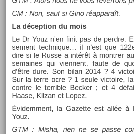
GTM : Alors nous ne vous re­ver­rons pl
CM : Non, sauf si Gino réap­paraît.
La décep­tion du mois
Le Dr Youz n’en finit pas de per­dre. E
se­ment tech­nique… il n’est que 122
dire si le Russe a intérêt à montr­er a
semaines qui vien­nent, faute de quoi
d’être dure. Son bilan 2014 ? 4 vic­toi
Sur la terre ocre ? 1 seule vic­toire, 
con­tre le ter­rible Be­ck­er ; et 4 défa
Haase, Klizan et Lopez.
Évidem­ment, la Gazet­te est allée à 
Youz.
GTM : Misha, rien ne se passe co