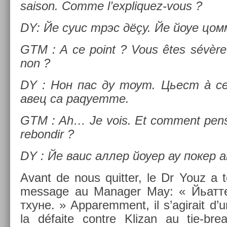
saison. Comme l’expliquez-vous ?
DY: Йе суис трэс дёçу. Йе йоуе цом
GTM : A ce point ? Vous êtes sévèr
non ?
DY : Нон пас ду тоут. Цьест à с
авец са раqуетте.
GTM : Ah… Je vois. Et com­ment pens
re­bon­dir ?
DY : Йе ваис аллер йоуер ау покер 
Avant de nous quitt­er, le Dr Youz a t
mes­sage au Man­ag­er May: « Йьат
тхуне. » Ap­parem­ment, il s’agirait d’un
la défaite con­tre Klizan au tie-br