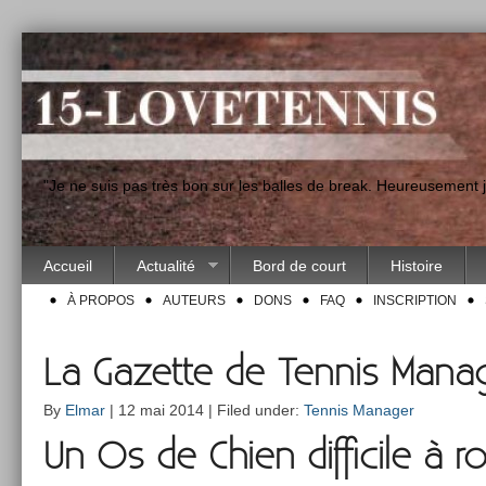
"Je ne suis pas très bon sur les balles de break. Heureusement
Accueil
Actualité
Bord de court
Histoire
À PROPOS
AUTEURS
DONS
FAQ
INSCRIPTION
La Gazette de Tennis Manag
By
Elmar
| 12 mai 2014 | Filed under:
Tennis Manager
Un Os de Chien dif­ficile à ro