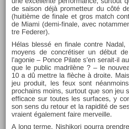
une ex­cel­lente per­for­mance, sur­tout 
de saison déjà pro­met­teur du côté d
(huitième de fin­ale et gros match con­
de Miami (demi-finale, avec notam­ment
tre Feder­er).
Hélas blessé en fin­ale con­tre Nadal,
moyens de concrétiser un début d
l’agonie – Ponce Pilate s’en serait-il a
que le pub­lic mad­rilène ? – le nouv
10 a dû mettre la flèche à droite. Mai
jeu pro­duit, les feux sont néan­moin
pro­chains moins, sur­tout que son jeu 
ef­ficace sur toutes les sur­faces, y c
son sens du re­tour et la rapidité de s
vraient égale­ment faire mer­veil­le.
A long terme, Nis­hikori pour­ra pre­nd