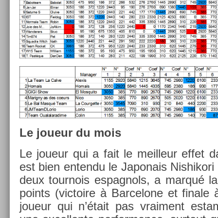
Le joueur du mois
Le joueur qui a fait le meil­leur effet
est bien en­ten­du le Japonais Nis­hikori
deux tour­nois es­pagnols, a marqué la
points (vic­toire à Bar­celone et fin­ale
joueur qui n’était pas vrai­ment es­tampi