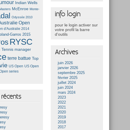
umour
Indian Wells
McEnroe
Masters
Monte-
info login
dal
Odyssée 2010
ustralie
Open
pour le login activer sur
n d'Australie 2014
votre profil la barre
d'outils
oland-Garros 2015
RYSC
ros
s
Tennis manager
Archives
ce
terre battue
Top
juin 2026
vie
US Open
US Open
janvier 2026
Open series
septembre 2025
février 2025
juillet 2024
juin 2024
mars 2024
récents
2023
2022
resy
2021
resy
2020
Heresy
2019
resy
2018
resy
2017