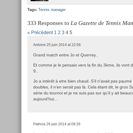
Tags:
Ten­nis man­ag­er
333 Responses to
La Gazette de Tennis Man
« Précédent
1
2
3
4
5
Antoine
25 juin 2014 at 22:56
Grand match entre Jo et Querrey..
Et comme je le pensais vers la fin du 3ème, ils vont 
9..
Jo a intérêt à etre bien chaud..S’il n’avait pas paum
doubles, il n’en serait pas là. Cela étant dit, le gros 
série du tournoi et je ne suis pas sur qu’il y ait beau
aujourd’hui…
Patricia
26 juin 2014 at 09:26