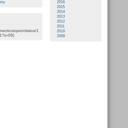
esy
2016
2015
2014
2013
2012
2011
nnecticutopen/status/1
2010
1?s=09)
2009