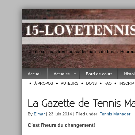
"Je ne suis pas très bon sur les balles de break. Heur
Accueil
Actualité
Bord de court
Histo
À PROPOS
AUTEURS
DONS
FAQ
INSCRIP
La Gazette de Tennis Ma
By
Elmar
| 23 juin 2014 | Filed under:
Tennis Manager
C’est l’heure du chan­ge­ment!