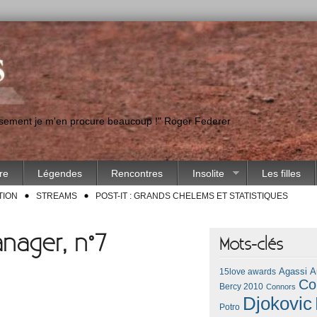
eusement je m'en procure beaucoup !" Roger Federer
ire
Légendes
Rencontres
Insolite
Les filles
TION
STREAMS
POST-IT : GRANDS CHELEMS ET STATISTIQUES
nager, n°7
Mots-clés
Agassi
A
15love awards
Co
Bercy 2010
Connors
Djokovic
Potro