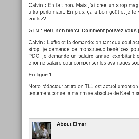
Cal­vin : En fait non. Mais j’ai créé un sirop ma
ultra per­for­mant. En plus, ça a bon goût et je 
voulez?
GTM : Heu, non merci. Com­ment pouvez-vous just
Cal­vin : L’offre et la de­man­de: en tant que seul ac­
sirop, je de­man­de de monstrueux bénéfices pour
PDG, je de­man­de un salaire an­nuel ex­or­bitant; 
énorme salaire pour com­pens­er les avan­tages soc
En ligue 1
Notre rédac­teur at­titré en TL1 est ac­tuel­le­ment
tente­ment con­tre la mainm­ise ab­solue de Kaelin su
About
Elmar