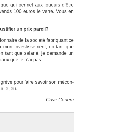
gique qui per­met aux joueurs d’être
le vends 100 euros le verre. Vous en
­ifi­er un prix pareil?
tion­naire de la société fab­riquant ce
 mon in­ves­tisse­ment; en tant que
en tant que salarié, je de­man­de un
iaux que je n’ai pas.
 en grève pour faire savoir son mécon­
r le jeu.
Cave Canem