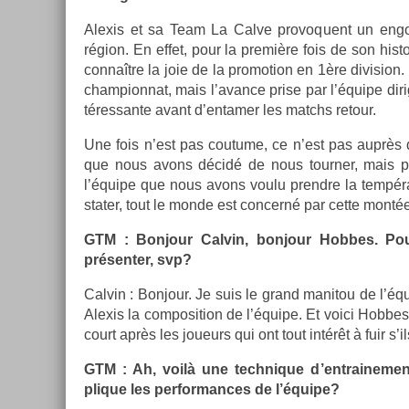
Al­exis et sa Team La Calve pro­voquent un en­
région. En effet, pour la première fois de son his­t
connaître la joie de la pro­mo­tion en 1ère di­vis­i
championnat, mais l’avan­ce prise par l’équipe diri
téres­sante avant d’en­tam­er les matchs re­tour.
Une fois n’est pas co­utume, ce n’est pas auprès 
que nous avons décidé de nous tourn­er, mais plu
l’équipe que nous avons voulu pre­ndre la tempér
stat­er, tout le monde est con­cerné par cette monté
GTM : Bon­jour Cal­vin, bon­jour Hob­bes. 
présent­er, svp?
Cal­vin : Bon­jour. Je suis le grand man­itou de l’éq
Al­exis la com­posi­tion de l’équipe. Et voici Hob­be
court après les joueurs qui ont tout intérêt à fuir s’
GTM : Ah, voilà une tech­nique d’entraine­men
plique les per­for­mances de l’équipe?