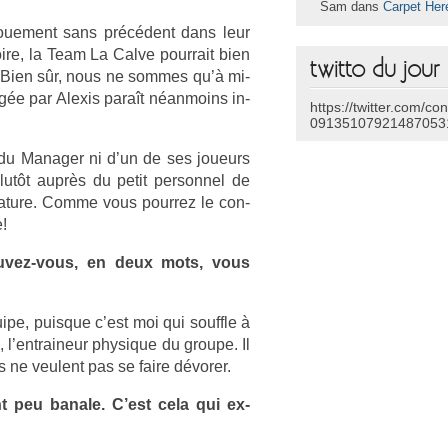
Sam dans
Carpet Her
goue­ment sans précédent dans leur
oire, la Team La Calve pour­rait bien
twitto du jour
on. Bien sûr, nous ne som­mes qu’à mi-
gée par Al­exis paraît néan­moins in­
https://twitter.com/co
09135107921487053
du Man­ag­er ni d’un de ses joueurs
tôt auprès du petit per­son­nel de
a­ture. Comme vous pour­rez le con­
e!
Pouvez-vous, en deux mots, vous
uipe, puis­que c’est moi qui souffle à
s, l’entraineur physique du groupe. Il
ils ne veulent pas se faire dévorer.
t peu banale. C’est cela qui ex­