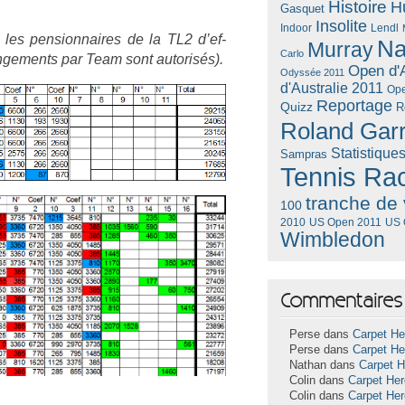
Histoire
H
Gasquet
Insolite
Lendl
Indoor
les pen­sion­naires de la TL2 d’ef­
Na
Murray
Carlo
n­ge­ments par Team sont auto­risés).
Open d'A
Odyssée 2011
d'Australie 2011
Ope
Reportage
Quizz
R
Roland Gar
Statistique
Sampras
Tennis Ra
tranche de 
100
US Open 2011
US 
2010
Wimbledon
Commentaires 
Perse dans
Carpet He
Perse dans
Carpet He
Nathan dans
Carpet 
Colin dans
Carpet He
Colin dans
Carpet He