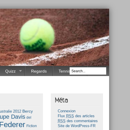
Quizz
Regards
Tennis Race
Méta
Bercy
ustralie 2012
Connexion
upe Davis
Flux
RSS
des articles
del
RSS
des commentaires
Federer
Fiction
Site de WordPress-FR