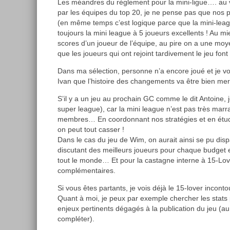
Les méandres du règlement pour la mini-ligue…. au 
par les équipes du top 20, je ne pense pas que nos p
(en même temps c’est logique parce que la mini-leag
toujours la mini league à 5 joueurs excellents ! Au m
scores d’un joueur de l’équipe, au pire on a une moy
que les joueurs qui ont rejoint tardivement le jeu font
Dans ma sélection, personne n’a encore joué et je v
Ivan que l’histoire des changements va être bien m
S’il y a un jeu au prochain GC comme le dit Antoine, 
super league), car la mini league n’est pas très marra
membres… En coordonnant nos stratégies et en étudi
on peut tout casser !
Dans le cas du jeu de Wim, on aurait ainsi se pu disp
discutant des meilleurs joueurs pour chaque budget e
tout le monde… Et pour la castagne interne à 15-Love
complémentaires.
Si vous êtes partants, je vois déjà le 15-lover incon
Quant à moi, je peux par exemple chercher les stats 
enjeux pertinents dégagés à la publication du jeu (a
compléter).