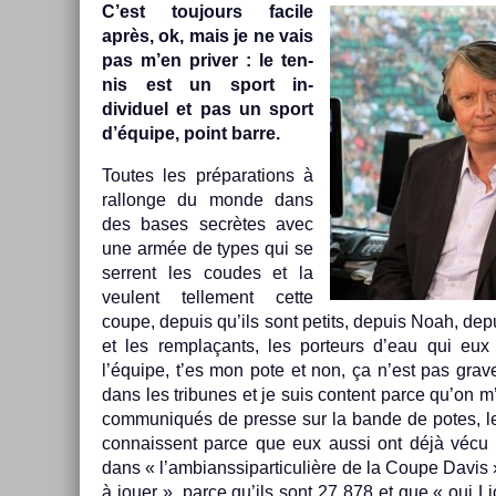
C’est toujours facile
après, ok, mais je ne vais
pas m’en priv­er : le ten­
nis est un sport in­
dividuel et pas un sport
d’équipe, point barre.
Toutes les prépara­tions à
ral­longe du monde dans
des bases secrètes avec
une armée de types qui se
ser­rent les co­udes et la
veulent tel­le­ment cette
coupe, de­puis qu’ils sont petits, de­puis Noah, de­
et les re­mplaçants, les por­teurs d’eau qui eu
l’équipe, t’es mon pote et non, ça n’est pas grave
dans les tri­bunes et je suis con­tent parce qu’on m’
com­muniqués de pre­sse sur la bande de potes, les 
con­nais­sent parce que eux aussi ont déjà vécu u
dans « l’am­bianssipar­ticuliè­re de la Coupe Davis 
à jouer », parce qu’ils sont 27 878 et que « oui Li­o