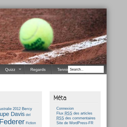
Quizz
Regards
Tennis Race
Méta
Bercy
ustralie 2012
Connexion
upe Davis
Flux
RSS
des articles
del
RSS
des commentaires
Federer
Fiction
Site de WordPress-FR