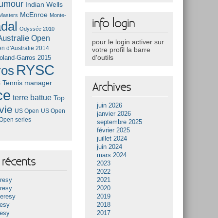
umour
Indian Wells
McEnroe
Masters
Monte-
info login
dal
Odyssée 2010
ustralie
Open
pour le login activer sur
n d'Australie 2014
votre profil la barre
d'outils
oland-Garros 2015
RYSC
ros
s
Tennis manager
Archives
ce
terre battue
Top
juin 2026
vie
US Open
US Open
janvier 2026
Open series
septembre 2025
février 2025
juillet 2024
juin 2024
mars 2024
récents
2023
2022
resy
2021
resy
2020
Heresy
2019
resy
2018
resy
2017