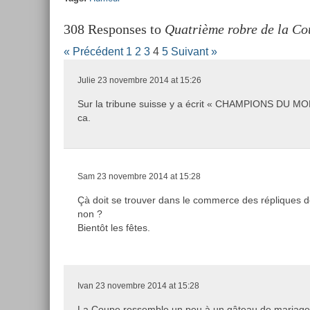
308 Responses to
Quatrième robre de la Co
« Précédent
1
2
3
4
5
Suivant »
Julie
23 novembre 2014 at 15:26
Sur la tribune suisse y a écrit « CHAMPIONS DU MO
ca.
Sam
23 novembre 2014 at 15:28
Çà doit se trouver dans le commerce des répliques
non ?
Bientôt les fêtes.
Ivan
23 novembre 2014 at 15:28
La Coupe ressemble un peu à un gâteau de mariage