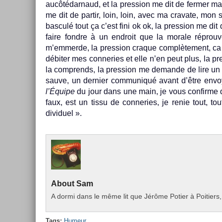
aucôtédar­naud, et la pre­ss­ion me dit de ferm­er 
me dit de par­tir, loin, loin, avec ma cravate, mon s
bas­culé tout ça c’est fini ok ok, la pre­ss­ion me di
faire fondre à un end­roit que la morale réprouv
m’em­merde, la pre­ss­ion craque com­plète­ment, ca 
débiter mes con­ne­ries et elle n’en peut plus, la pre
la com­prends, la pre­ss­ion me de­man­de de lire u
sauve, un de­rni­er com­muniqué avant d’être env
l’Équipe
du jour dans une main, je vous con­fir­me 
faux, est un tissu de con­ne­ries, je renie tout, tout
dividuel ».
About
Sam
A dormi dans le même lit que Jérôme Poti­er à Poiti­ers, 
Tags:
Humeur