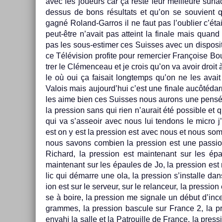
avec les joueurs car ça reste leur meil­leure sur­f
de­ssus de bons résul­tats et qu’on se souvien
gagné Roland-Garros il ne faut pas l’oub­li­er c’é
peut-être n’avait pas at­teint la fin­ale mais quan
pas les sous-estimer ces Suis­ses avec un dis­positi
ce Télévis­ion pro­fite pour re­mer­ci­er Françoise
tr­er le Clémen­ceau et je crois qu’on va avoir droit à
le où oui ça faisait longtemps qu’on ne les avait
Valois mais aujourd’hui c’est une fin­ale aucôtéd
les aime bien ces Suis­ses nous aurons une pensée to
la pre­ss­ion sans qui rien n’aurait été pos­sible et
qui va s’as­seoir avec nous lui ten­dons le micro j
est on y est la pre­ss­ion est avec nous et nous som
nous savons com­bi­en la pre­ss­ion est une pas­s
Ric­hard, la pre­ss­ion est main­tenant sur les épa
main­tenant sur les épaules de Jo, la pre­ss­ion es
lic qui démarre une ola, la pre­ss­ion s’instal­le dans 
ion est sur le ser­veur, sur le re­lan­ceur, la pre­ss­i
se à boire, la pre­ss­ion me sig­nale un début d’in­ce
gram­mes, la pre­ss­ion bas­cule sur Fran­ce 2, la p
en­vahi la salle et la Pat­rouil­le de Fran­ce, la pre­s