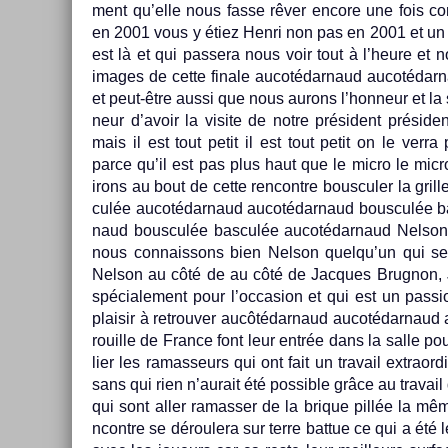
ment qu’elle nous fasse rêver en­core une foi
en 2001 vous y étiez Henri non pas en 2001 et un 
est là et qui pas­sera nous voir tout à l’heure et n
im­ages de cette fin­ale aucotédar­naud aucotédar
et peut-être aussi que nous aurons l’hon­neur et la sur
neur d’avoir la visite de notre président préside
mais il est tout petit il est tout petit on le ver
parce qu’il est pas plus haut que le micro le micro
irons au bout de cette re­ncontre bous­cul­er la gri
culée aucotédar­naud aucotédar­naud bous­culée ba
naud bous­culée bas­culée aucotédar­naud Nel­son
nous con­nais­sons bien Nel­son quel­qu’un qui se 
Nel­son au côté de au côté de Jac­ques Brug­non, 
spéciale­ment pour l’oc­cas­ion et qui est un pas
plaisir à retro­uv­er aucôtédar­naud aucotédar­naud
rouil­le de Fran­ce font leur entrée dans la salle pou
li­er les ramas­seurs qui ont fait un travail extra­or
sans qui rien n’aurait été pos­sible grâce au trava
qui sont aller ramass­er de la brique pillée la mê
ncontre se déroulera sur terre bat­tue ce qui a été l