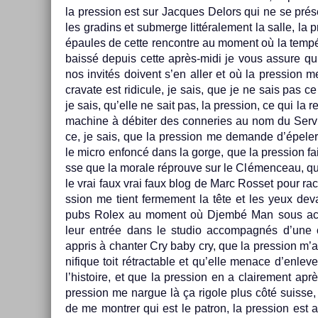
la pre­ss­ion est sur Jac­ques De­lors qui ne se pré
les gradins et sub­mer­ge lit­térale­ment la salle, la 
épaules de cette re­ncontre au mo­ment où la tempér
baissé de­puis cette après-midi je vous as­sure q
nos invités doivent s’en aller et où la pre­ss­ion 
cravate est ridicule, je sais, que je ne sais pas ce
je sais, qu’elle ne sait pas, la pre­ss­ion, ce qui la r
mac­hine à débiter des con­ne­ries au nom du Ser­vic
ce, je sais, que la pre­ss­ion me de­man­de d’épele
le micro en­foncé dans la gorge, que la pre­ss­ion 
sse que la morale réprouve sur le Clémen­ceau, que
le vrai faux vrai faux blog de Marc Ros­set pour racon
ss­ion me tient fer­me­ment la tête et les yeux d
pubs Rolex au mo­ment où Djembé Man sous acid
leur entrée dans le studio ac­compagnés d’une c
appris à chant­er Cry baby cry, que la pre­ss­ion m’
nifique toit rétract­able et qu’elle menace d’en­lev
l’his­toire, et que la pre­ss­ion en a claire­ment a
pre­ss­ion me nar­gue là ça rigole plus côté suis­se,
de me montr­er qui est le pat­ron, la pre­ss­ion est 