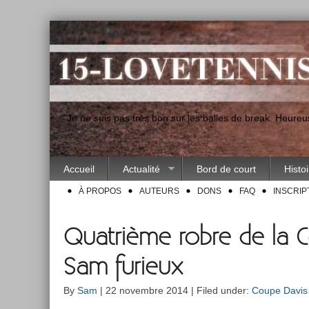
"Je ne suis pas très bon sur les balles de break. Heur
Accueil
Actualité
Bord de court
Histo
À PROPOS
AUTEURS
DONS
FAQ
INSCRIP
Quatrième robre de la C
Sam furieux
By
Sam
| 22 novembre 2014 | Filed under:
Coupe Davis