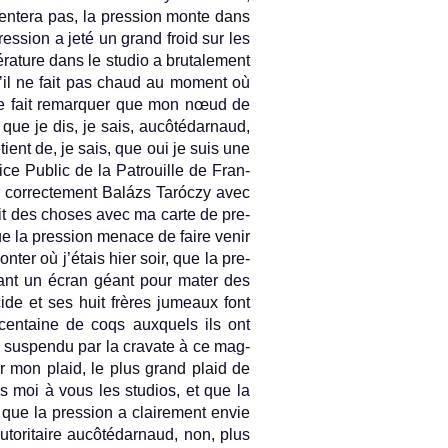
sen­tera pas, la pre­ss­ion monte dans
pre­ss­ion a jeté un grand froid sur les
a­ture dans le studio a brutale­ment
u’il ne fait pas chaud au mo­ment où
me fait re­mar­qu­er que mon nœud de
 que je dis, je sais, aucôtédar­naud,
e­tient de, je sais, que oui je suis une
e Pub­lic de la Pat­rouil­le de Fran­
r cor­rec­te­ment Balázs Taróczy avec
fait des choses avec ma carte de pre­
 la pre­ss­ion menace de faire venir
t­er où j’étais hier soir, que la pre­
e­vant un écran géant pour mater des
e et ses huit frères jumeaux font
en­taine de coqs aux­quels ils ont
a sus­pen­du par la cravate à ce mag­
­er mon plaid, le plus grand plaid de
près moi à vous les studios, et que la
 que la pre­ss­ion a claire­ment envie
auto­ritaire aucôtédar­naud, non, plus