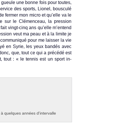
ma gueule une bonne fois pour toutes,
er­vice des sports, Li­onel, bous­culé
t de ferm­er mon micro et qu’elle va le
e sur le Clémen­ceau, la pre­ss­ion
fait vingt-cinq ans qu’elle m’en­tend
­ss­ion veut ma peau et à la li­mite je
n com­muniqué pour me laiss­er la vie
oyé en Syrie, les yeux bandés avec
donc, que, tout ce qui a précédé est
, tout : « le ten­nis est un sport in­
à quel­ques années d'in­terval­le