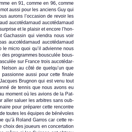
s comme en 91, comme en 96, comme
mot aussi pour les an­ciens Guy qui
ous aurons l’oc­cas­ion de re­voir les
­naud aucotédar­naud aucotédar­naud
­pr­ise et le plaisir et en­core l’hon­
nt Gac­hassin qui viendra nous voir
ra pas aucotédar­naud aucotédar­naud
 le micro quoi qu’il ad­vien­ne nous
l­le des pro­gram­mes bous­culée bous­
s­culée sur Fran­ce trois aucotédar­
 Nel­son au côté de quel­qu’un que
pas­sion­ne aussi pour cette fin­ale
Jac­ques Brug­non qui est venu tout
­sionné de ten­nis que nous avons eu
 au mo­ment où les av­ions de la Pat­
r aller salu­er les ar­bitres sans oub­
­dinaire pour préparer cette re­ncontre
il de toutes les équipes de bénévoles
me qu’à Roland Gar­ros car cette re­
e choix des joueurs en con­cer­ta­tion