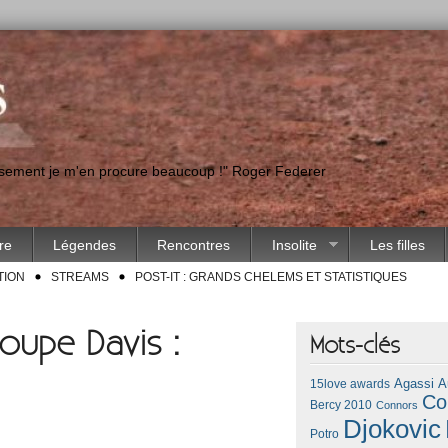
eusement je m'en procure beaucoup !" Roger Federer
ire
Légendes
Rencontres
Insolite
Les filles
TION
STREAMS
POST-IT : GRANDS CHELEMS ET STATISTIQUES
oupe Davis :
Mots-clés
Agassi
A
15love awards
Co
Bercy 2010
Connors
Djokovic
Potro