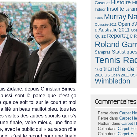
Histoire
H
Gasquet
Insolite
Lendl
Indoor
Na
Murray
Carlo
Open d'A
Odyssée 2011
d'Australie 2011
Ope
Reportage
Quizz
R
Roland Gar
Statistique
Sampras
Tennis Ra
tranche de 
100
US Open 2011
US 
2010
Wimbledon
puis Zidane, de­puis Chris­tian Bimes,
x aussi sont là parce que c’est ça
Commentaires 
 que ce soit toi sur le court et moi
a filé un beau mail­lot bleu, tous les
Perse dans
Carpet He
visites des aut­res spor­tifs qui s’y
Perse dans
Carpet He
ne fin­ale, voire mieux, une fin­ale
Nathan dans
Carpet 
», avec le pub­lic qui « aura son rôle
Colin dans
Carpet He
Colin dans
Carpet He
nel, c’est le re­cord pour une fin­ale