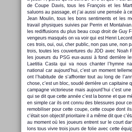
de Coupe Davis, tous les François et les Mar­t
saluons au pas­sage, et j’ai aussi une pensée à cet
Jean Moulin, tous les bons sen­ti­ments et les m
travail physiques suiv­ies par Per­rin et Mon­talv
les re­dif­fus­ions du plus beau coup droit de Guy 
ven­geurs masqués on va voir qui est Henri Lecon­t
ces trois, oui, oui, cher pub­lic, non pas une, non 
trois, toutes les co­uver­tures du JDD avec Noah 
les joueurs du PSG eux-aussi à fond derrière les
Laetitia Casta qui va nous chant­er l’hymne na
nation­al car aujourd’hui, c’est un mo­ment tel­le­m
ont l’habitude de s’affront­er tout au long de l’
chose, c’est un bloc, soudé derrière un capitaine qu
cam­pagne vic­torieuse mais aujourd’hui c’est une 
qui se dit que cette année c’est la bonne et que mê
en sim­ple car ils ont connu des bles­sures pour cer
re­mobilis­er pour cette coupe, cette coupe dont ils
c’était son ob­jec­tif prioritaire il a même dit que c’ét
au mo­ment où les joueurs en­trent sur le court da
lons tous vivre trois jours de folie avec cette équi