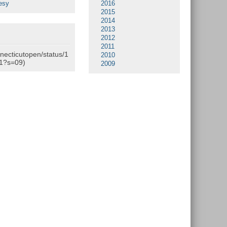
esy
2016
2015
2014
2013
2012
2011
nnecticutopen/status/1
2010
1?s=09)
2009