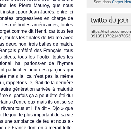
Sam dans
Carpet Her
ine, les Pier­re Mauroy, que nous
 in­stant pour Jean Jaurès, entre ici
ontées pro­gres­sives en char­ge de
twitto du jour
an, les méthodes américaines, toutes
For­get comme dit Henri, car tous les
https://twitter.com/co
09135107921487053
e, toutes les fin­ales de Malmö avec
pas deux, non, trois bal­les de match,
Français préféré des Français, tous
 bleus, tous les Footix, toutes les
tion­al, ha, parlons-en de l’hymne
ent par­ticuli­er pour ces garçons qui
année mais là, ça n’est pas la même
i, rappelons-le, était de la dernière
autre généra­tion arrivée à maturité
me si par­fois ça a peut-être été dur
­tains d’entre eux mais ils ont su se
 rêvent tous et il l’a dit « Djo » que
ait le jour le plus im­por­tant de sa vie
ns une am­bian­ce de feu et nous al­
pe de Fran­ce dont on aimerait tel­le­