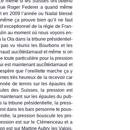
ace même si les Suis­ses ont ob­tenu
t que Roger Feder­er a quand même
tait en 2009 l’année ou Nadal blessé
d même ça pro­uve bien qu’il ne faut
f ex­cep­tion­nel de la régie de Fran­
 Boulin au mo­ment où nous voyons en­
 la Ola dans la tri­bune présiden­tiel­
 pas vu réunis les Bour­bons et les
ar­naud aucôtédar­naud et même si on
ute par­ticuliè­re pour la pre­ss­ion
 qui est main­tenant aucôtédar­naud et
’espère que l’oreil­lette marche ça y
­mes très heureux de la re­cevoir car
ionnée de ten­nis sur les épaules de
ules des Suis­ses, la pre­ss­ion est
t main­tenant sur les épaules du pub­
la tri­bune présiden­tiel­le, la pre­ss­
on est dans les bars per­son­ne te pous­
ndie, la pre­ss­ion bous­cule les pro­
re­ss­ion est sur le Clémen­ceau et a
s­ion est sur Mar­tine Aubry les Valois,