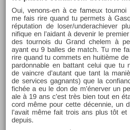
Oui, venons-en à ce fameux tour­noi
me fais rire quand tu per­mets à Gas­q
réputa­tion de loser­/underac­hiev­er
nifique en l’aidant à de­venir le pre­mi­er
des tour­nois du Grand chelem à pe
ayant eu 9 bal­les de match. Tu me fa
rire quand tu com­mets en huitième de f
par­donn­able en bat­tant celui que tu 
de vaincre d’autant que tant la maniè
de ser­vices gag­nants) que la con­fian
fichée a eu le don de m’énerv­er un pe
ale à 19 ans c’est très bien tout en étan
cord même pour cette décen­nie, un de
l’avait même fait trois ans plus tôt et 
de­puis.