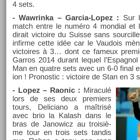
4 sets.
- Waw­rinka – Garcia-Lopez :
Sur l
match entre le numéro 4 mon­di­al et l
di­rait vic­toire du Suis­se sans sour­cill
in­fir­me cette idée car le Vaudois mè
vic­toires à 3… dont ce fameux pre­mi
Garros 2014 durant lequel l’Es­pagnol f
Man en quat­re sets avec un 6-0 final e
ion ! Pro­nos­tic : vic­toire de Stan en 3 
- Lopez – Raonic :
Miraculé
lors de ses deux pre­mi­ers
tours, De­liciano a maîtrisé
avec brio la Kalash dans le
bras de Janowicz au troisiè­
me tour en trois sets tan­dis