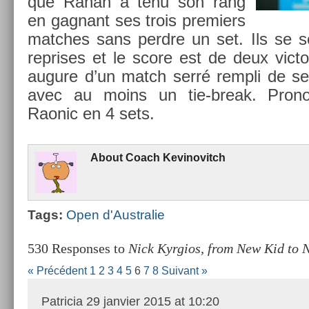
que Rahan a tenu son rang
en gag­nant ses trois pre­mi­ers
matches sans per­dre un set. Ils se s
re­prises et le score est de deux vic­to
augure d’un match serré re­mpli de ser
avec au moins un tie-break. Pro­nos­
Raonic en 4 sets.
About
Coach Kevinovitch
Tags:
Open d'Australie
530 Responses to
Nick Kyrgios, from New Kid to 
« Précédent
1
2
3
4
5
6
7
8
Suivant »
Patricia
29 janvier 2015 at 10:20