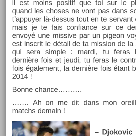
il est moins positif que toi sur le pl
quand les choses ne vont pas dans so
t’ap­puy­er là-dessus tout en te ser­vant 
mais je te fais con­fian­ce sur ce de­r
envoyé une mis­sive par un pigeon vo
est in­scrit le détail de ta mis­s­ion de 
qui sera sim­ple : mardi, tu feras l
dernière fois et jeudi, tu feras le contr
fois égale­ment, la dernière fois étant
2014 !
Bonne chan­ce……….
……. Ah on me dit dans mon oreil­le
matchs de­main !
– Djokovic 