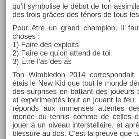
qu’il sym­bol­ise le début de ton as­simil
des trois grâces des ténors de tous les
Pour être un grand champ­ion, il faut
choses :
1) Faire des ex­ploits
2) Faire ce qu’on at­tend de toi
3) Être l’as des as
Ton Wimbledon 2014 cor­res­pondait
étais le New Kid que tout le monde déco
des sur­prises en bat­tant des joueurs
et ex­périmentés tout en jouant le feu. I
réponds aux im­men­ses at­tentes des
monde du ten­nis comme de cel­les de
jouer à un niveau in­terstel­laire, et ap
bles­sure au dos. C’est la pre­uve que 