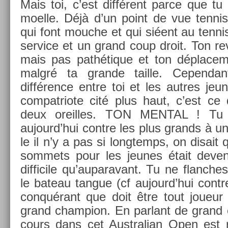
Mais toi, c’est différent parce que tu 
moel­le. Déjà d’un point de vue ten­n
qui font mouc­he et qui siéent au ten­ni
ser­vice et un grand coup droit. Ton re­v­
mais pas pathétique et ton déplace­m
malgré ta gran­de tail­le. Cepen­da
différence entre toi et les aut­res je
com­pat­riote cité plus haut, c’est ce 
deux oreil­les. TON MENT­AL ! Tu
aujourd’hui con­tre les plus grands à u
le il n’y a pas si longtemps, on dis­ait 
som­mets pour les jeunes était de­ven
dif­ficile qu’auparavant. Tu ne flanc
le bateau tan­gue (cf aujourd’hui con­
conquérant que doit être tout joueur 
grand champ­ion. En par­lant de grand 
cours dans cet Australian Open est re