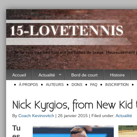
"Je ne suis pas très bon sur les balles de break. Heureusement
Accueil
Actualité
Bord de court
Histoire
À PROPOS
AUTEURS
DONS
FAQ
INSCRIPTION
Nick Kyrgios, from New Kid
By
Coach Kevinovitch
| 26 janvier 2015 | Filed under:
Actualité
Tu
es