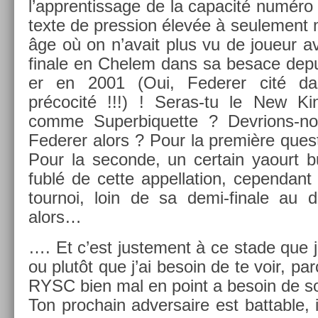
l’appren­tissage de la capacité numér
tex­te de pre­ss­ion élevée à seule­ment
âge où on n’avait plus vu de joueur a
fin­ale en Chelem dans sa be­sace de­
er en 2001 (Oui, Feder­er cité d
précocité !!!) ! Seras-tu le New Ki
comme Super­biquet­te ? Devrions-nou
Feder­er alors ? Pour la première ques­
Pour la secon­de, un cer­tain yaourt bu
fublé de cette ap­pella­tion, cepen­dant
tour­noi, loin de sa demi-finale au d
alors…
…. Et c’est just­e­ment à ce stade que j’
ou plutôt que j’ai be­soin de te voir, p
RYSC bien mal en point a be­soin de so
Ton pro­chain ad­versaire est batt­able, 