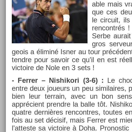
able mais vra
que ces deu
le cir­cuit, 
re­ncontrés !
Serbe aurait
gros ser­veu
geois a éliminé Isner au tour précéden
tendre pour savoir ce qu’il en est réel­l
vic­toire de Nole en 3 sets !
- Ferr­er – Nis­hikori (3-6) :
Le choc
entre deux joueurs un peu similaires, pet
bien leur ter­rain, avec un bon sens
apprécient pre­ndre la balle tôt. Nis­hik
quat­re dernières re­ncontres, toutes 
fois au set décisif, mais Ferr­er est 
l’at­teste sa vic­toire à Doha. Pro­nos­tic