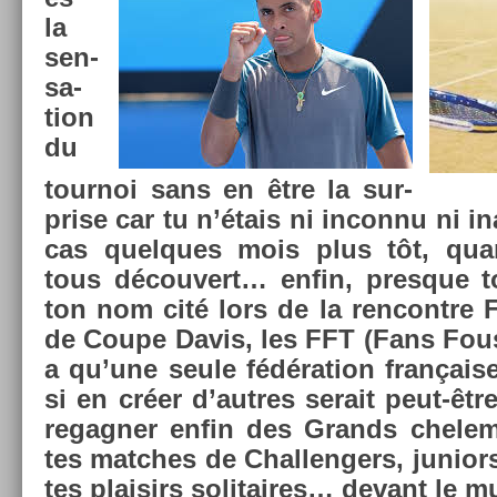
la
sen­
sa­
tion
du
tour­noi sans en être la sur­
pr­ise car tu n’étais ni in­con­nu ni in­
cas quel­ques mois plus tôt, qu
tous découvert… enfin, pre­sque t
ton nom cité lors de la re­ncontre F
de Coupe Davis, les FFT (Fans Fous 
a qu’une seule fédéra­tion français
si en créer d’aut­res serait peut-être
re­gagn­er enfin des Grands chelem
tes matches de Chal­leng­ers, junio
tes plaisirs sol­itaires… de­vant le m