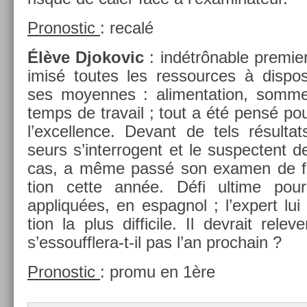
Pro­nos­tic
: recalé
Élève Djokovic
: indétrônable pre­mi­e
imisé toutes les re­ssour­ces à dis­posi
ses moyen­nes : al­imen­ta­tion, som­mei
temps de travail ; tout a été pensé pour
l’ex­cell­ence. De­vant de tels résul­tat
seurs s’in­terrogent et le sus­pec­tent d
cas, a même passé son ex­am­en de f
tion cette année. Défi ul­time pou
appliquées, en es­pagnol ; l’ex­pert lu
tion la plus dif­ficile. Il de­vrait re­le
s’essoufflera-t-il pas l’an pro­chain ?
Pro­nos­tic
: promu en 1ère