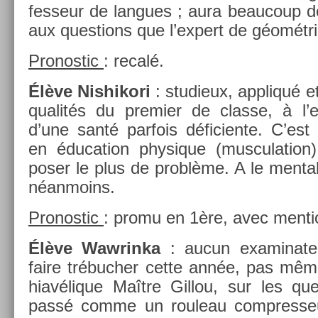
fes­seur de lan­gues ; aura be­aucoup 
aux ques­tions que l’ex­pert de géométri
Pro­nos­tic
: recalé.
Élève Nis­hikori
: studieux, appliqué e
qualités du pre­mi­er de clas­se, à l’e
d’une santé par­fois déficien­te. C’est d
en éduca­tion physique (mus­cula­tion)
poser le plus de problème. A le ment­al
néan­moins.
Pro­nos­tic
: promu en 1ère, avec men­ti
Élève Waw­rinka
: aucun ex­aminate
faire trébuch­er cette année, pas mêm
hiavélique Maître Gil­lou, sur les que
passé comme un rouleau com­pres­se