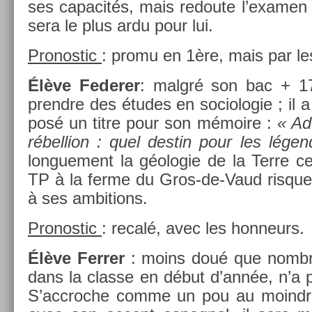
ses capacités, mais re­doute l’exam­en 
sera le plus ardu pour lui.
Pro­nos­tic
: promu en 1ère, mais par le
Élève Feder­er
: malgré son bac + 17
prendre des études en sociologie ; il a d
posé un titre pour son mémoire :
« Ado
rébell­ion : quel de­stin pour les légen
lon­gue­ment la géologie de la Terre c
TP à la ferme du Gros-de-Vaud ris­que
à ses am­bi­tions.
Pro­nos­tic
: recalé, avec les hon­neurs.
Élève Ferr­er
: moins doué que nombr
dans la clas­se en début d’année, n’a p
S’accroc­he comme un pou au moindre