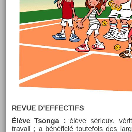
REVUE D’EF­FECTIFS
Élève Tson­ga
: élève sérieux, véri
travail ; a bénéficié toutefois des lar