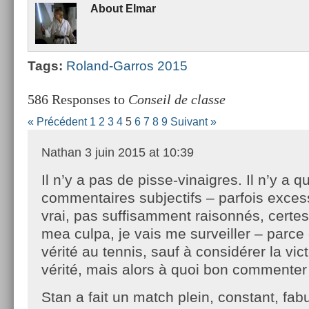
About
Elmar
Tags:
Roland-Garros 2015
586 Responses to
Conseil de classe
« Précédent
1
2
3
4
5
6
7
8
9
Suivant »
Nathan
3 juin 2015 at 10:39
Il n’y a pas de pisse-vinaigres. Il n’y a 
commentaires subjectifs – parfois excessi
vrai, pas suffisamment raisonnés, certes, 
mea culpa, je vais me surveiller – parce 
vérité au tennis, sauf à considérer la vi
vérité, mais alors à quoi bon commenter
Stan a fait un match plein, constant, fa