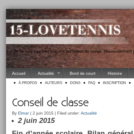
"Je ne suis pas très bon sur les balles de break. Heureusement
Accueil
Actualité
Bord de court
Histoire
À PROPOS
AUTEURS
DONS
FAQ
INSCRIPTION
Conseil de classe
By
Elmar
| 2 juin 2015 | Filed under:
Actualité
2 juin 2015
Fin d’année scolaire. Bilan général