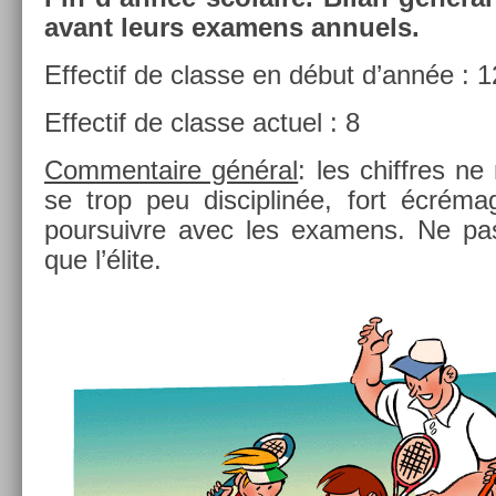
avant leurs ex­amens an­nuels.
Ef­fectif de clas­se en début d’année : 
Ef­fectif de clas­se ac­tuel : 8
Com­men­taire général
: les chiffres ne
se trop peu dis­cip­linée, fort écréma
pour­suiv­re avec les ex­amens. Ne pa
que l’élite.