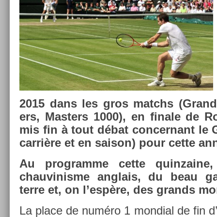
2015 dans les gros matchs (Grand
ers, Mast­ers 1000), en fin­ale de R
mis fin à tout débat con­cer­nant l
carrière et en saison) pour cette an
Au pro­gram­me cette quin­zaine,
chauvinis­me an­glais, du beau g
terre et, on l’espère, des grands mo
La place de numéro 1 mon­di­al de fin 