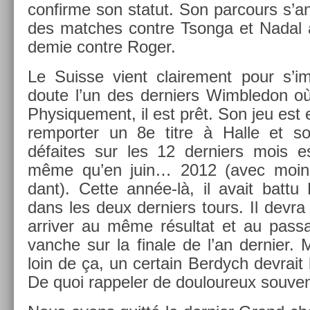
con­fir­me son statut. Son par­cours s’
des matches con­tre Tson­ga et Nadal 
demie con­tre Roger.
Le Suis­se vient claire­ment pour s’im
doute l’un des de­rni­ers Wimbledon où
Physique­ment, il est prêt. Son jeu est e
re­mport­er un 8e titre à Halle et son
défaites sur les 12 de­rni­ers mois est
même qu’en juin… 2012 (avec moins 
dant). Cette année-là, il avait battu
dans les deux de­rni­ers tours. Il devra 
ar­riv­er au même résul­tat et au pas­s
vanche sur la fin­ale de l’an de­rni­er.
loin de ça, un cer­tain Be­rdych de­vrait 
De quoi rap­pel­er de douloureux souv