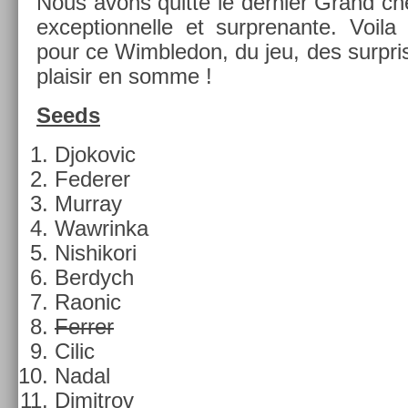
Nous avons quitté le de­rni­er Grand ch
ex­cep­tion­nelle et sur­prenan­te. Voil
pour ce Wimbledon, du jeu, des sur­pri
plaisir en somme !
Seeds
Djokovic
Feder­er
Mur­ray
Waw­rinka
Nis­hikori
Be­rdych
Raonic
Ferr­er
Cilic
Nadal
Di­mit­rov