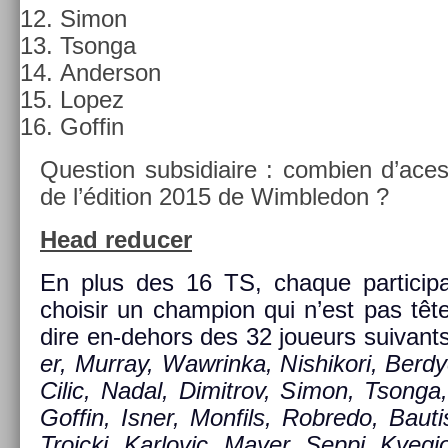
Simon
Tson­ga
An­der­son
Lopez
Gof­fin
Ques­tion sub­sidiaire : com­bi­en d’ace
de l’édi­tion 2015 de Wimbledon ?
Head re­duc­er
En plus des 16 TS, chaque par­tici
choisir un champ­ion qui n’est pas tête
dire en-dehors des 32 joueurs suivant
er, Mur­ray, Waw­rinka, Nis­hikori, Be­rd
Cilic, Nadal, Di­mit­rov, Simon, Tson­ga
Gof­fin, Isner, Mon­fils, Rob­redo, Baut
Troic­ki, Kar­lovic, Mayer, Seppi, Kyeg