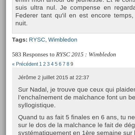
suis ultra nul. Je com­pen­se en re­gar
Feder­er tant qu'il en est en­core temp
nuit.
Tags:
RYSC
,
Wimbledon
583 Responses to
RYSC 2015 : Wimbledon
« Précédent
1
2
3
4
5
6
7
8
9
Jérôme
2 juillet 2015 at 22:37
Sur Nadal, je trouve que ceux qui plaide
l’enchaînement de malchance font un be
syllogistique.
Quand tu as fait 5 finales en 6 ans, tu 
sur le dos de la malchance le fait de dé
systématiquement en 1ère semaine sur 