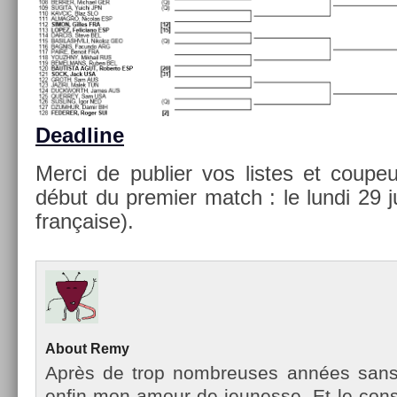
De­ad­line
Merci de pub­li­er vos li­stes et co­up
début du pre­mi­er match : le lundi 29 
française).
About
Remy
Après de trop nombreuses années sans te
enfin mon amour de jeunes­se. Et le con­st