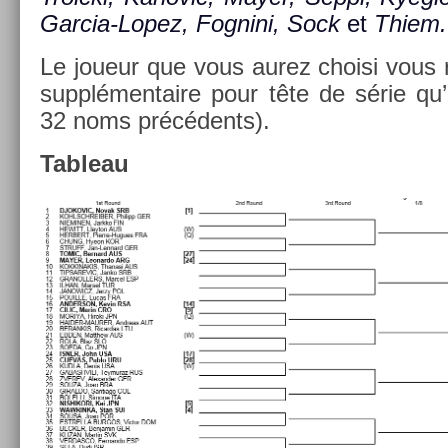
Garcia-Lopez, Fog­nini, Sock
et
Thiem.
Le joueur que vous aurez choisi vous r
sup­plémen­taire pour tête de série qu’
32 noms précédents).
Tab­leau