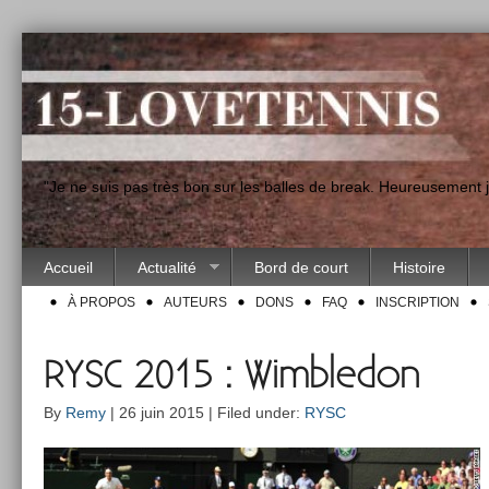
"Je ne suis pas très bon sur les balles de break. Heureusement
Accueil
Actualité
Bord de court
Histoire
À PROPOS
AUTEURS
DONS
FAQ
INSCRIPTION
RYSC 2015 : Wimbledon
By
Remy
| 26 juin 2015 | Filed under:
RYSC