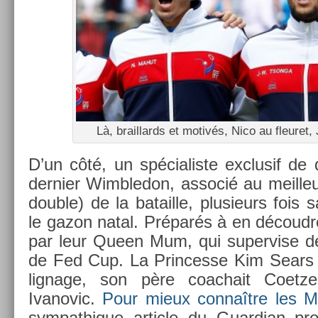
Là, brail­lards et motivés, Nico au fleuret, 
D’un côté, un spécialis­te ex­clusif de do
de­rni­er Wimbledon, as­socié au meil­leu
doub­le) de la batail­le, plusieurs fois 
le gazon natal. Préparés à en découd­re
par leur Queen Mum, qui super­v­ise d
de Fed Cup. La Prin­cesse Kim Sears 
lig­nage, son père co­ac­hait Co­etz­
Ivanovic.
Pour mieux connaître les Mu
sym­pat­hique ar­ticle du Guar­dian pro