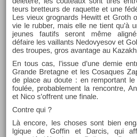
délétère, les co­uteaux sont tirés entr
teurs bret­teurs de raquet­te et une féd
Les vieux grog­nards Hewitt et Groth o
vie le rubb­er, mais elle ne tient qu’à un
jeunes fautifs seront même align
défaire les vail­lants Nedovyesov et Go
des troupes, gros avan­tage au Kazakh
En tous cas, l’issue d’une demie entr
Gran­de Bretag­ne et les Co­saques Za
de place au doute : en re­mpor­tant le 
foulée, pro­bab­le­ment la re­ncontre, 
et Nico s’offrent une fin­ale.
Con­tre qui ?
Là en­core, les choses sont bien en
lgique de Gof­fin et Dar­cis, qui a