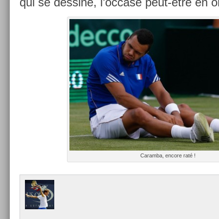
qui se de­ssine, l’oc­case peut-être en or
Caram­ba, en­core raté !