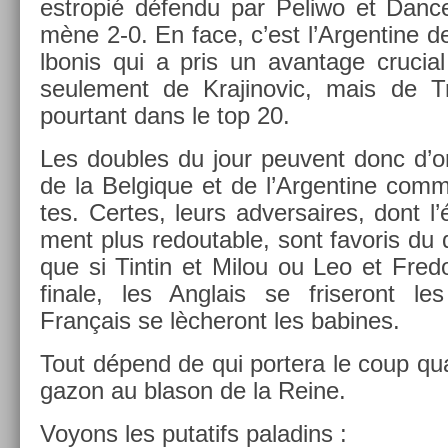
estropié défendu par Peliwo et Dan­ce
mène 2-0. En face, c’est l’Ar­gentine 
lbonis qui a pris un avan­tage cruci­a
seule­ment de Krajinovic, mais de Tr
pour­tant dans le top 20.
Les doub­les du jour peuvent donc d’o
de la Be­lgique et de l’Ar­gentine comme 
tes. Cer­tes, leurs ad­versaires, dont l’
ment plus re­dout­able, sont favoris du
que si Tin­tin et Milou ou Leo et Fred
fin­ale, les An­glais se friseront le
Français se lècheront les babines.
Tout dépend de qui por­tera le coup quas
gazon au blason de la Reine.
Voyons les putatifs paladins :