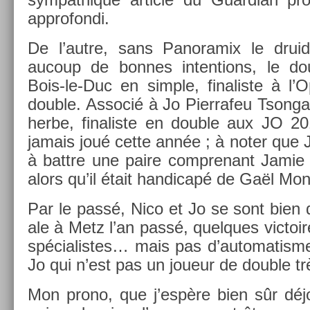
approfon­di.
De l’autre, sans Panoramix le drui
aucoup de bon­nes in­ten­tions, le do
Bois-le-Duc en sim­ple, fin­alis­te à l
doub­le. As­socié à Jo Pier­rafeu Tson­ga
herbe, fin­alis­te en doub­le aux JO 20
jamais joué cette année ; à noter que 
à battre une paire com­prenant Jamie
alors qu’il était han­dicapé de Gaël Mon­f
Par le passé, Nico et Jo se sont bien d
ale à Metz l’an passé, quel­ques vic­toi
spécialis­tes… mais pas d’automatis­m
Jo qui n’est pas un joueur de doub­le tr
Mon prono, que j’espère bien sûr déjo