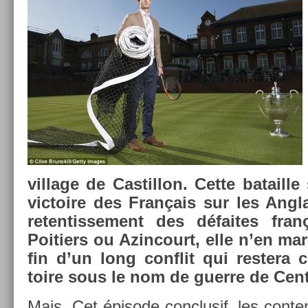
vil­lage de Cas­tillon. Cette batail­
vic­toire des Français sur les An­gl
re­ten­tisse­ment des défaites fra
Poiti­ers ou Azin­court, elle n’en ma
fin d’un long con­flit qui re­stera
toire sous le nom de guer­re de Cen
Mais. Cet épisode con­clusif, les con­t