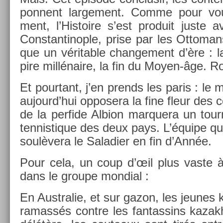
ponnent lar­ge­ment. Comme pour vou
ment, l’His­toire s’est pro­duit juste
Con­stan­tino­ple, prise par les Ot­tom
que un vérit­able chan­ge­ment d’ère : 
pire millénaire, la fin du Moyen-âge. Ro
Et pour­tant, j’en pre­nds les paris : le
aujourd’hui op­posera la fine fleur des c
de la per­fide Al­b­ion mar­quera un tour­
ten­nistique des deux pays. L’équipe qui 
soulèvera le Saladi­er en fin d’Année.
Pour cela, un coup d’œil plus vaste à
dans le groupe mon­di­al :
En Australie, et sur gazon, les jeunes 
ramassés con­tre les fan­tassins kazakh