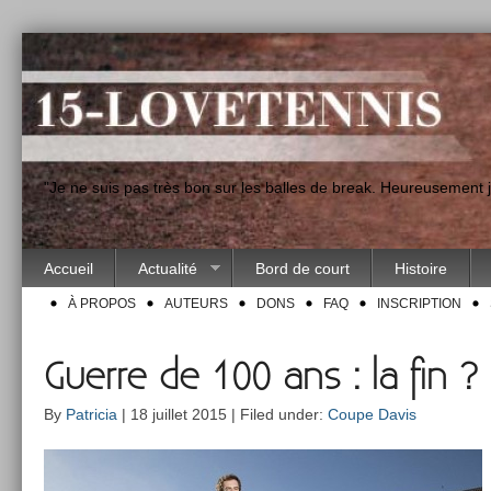
"Je ne suis pas très bon sur les balles de break. Heureusement
Accueil
Actualité
Bord de court
Histoire
À PROPOS
AUTEURS
DONS
FAQ
INSCRIPTION
Guerre de 100 ans : la fin ?
By
Patricia
| 18 juillet 2015 | Filed under:
Coupe Davis