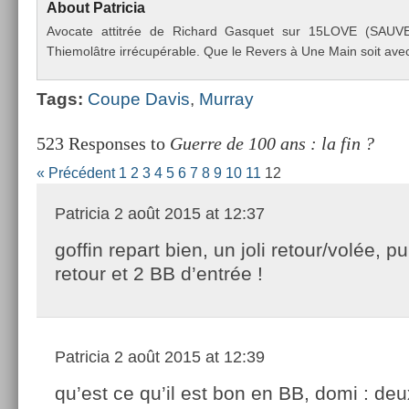
About
Pat­ricia
Avocate at­titrée de Ric­hard Gas­quet sur 15LOVE (SAU
Thiemolâtre irrécupérable. Que le Re­v­ers à Une Main soit avec
Tags:
Coupe Davis
,
Mur­ray
523 Responses to
Guerre de 100 ans : la fin ?
« Précédent
1
2
3
4
5
6
7
8
9
10
11
12
Patricia
2 août 2015 at 12:37
goffin repart bien, un joli retour/volée, p
retour et 2 BB d’entrée !
Patricia
2 août 2015 at 12:39
qu’est ce qu’il est bon en BB, domi : de