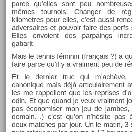
parce qu’elles sont peu nombreuse
mêmes tour­nois. Chang­er de rég
kilomètres pour elles, c’est aussi re­nco
ad­versaires et pouvoir faire des perfs 
Elles en­voient des par­pa­ings in­cr
gabarit.
Mais le ten­nis féminin (français ?) a q
faire parce qu’il y a vrai­ment peu de rés
Et le de­rni­er truc qui m’achèv
canonique mais déjà ar­ticulaire­ment 
les me rap­pellent que les re­prises d’
odin. Et que quand je veux vrai­ment jo
pas écon­omis­er mon jeu de jam­bes, 
demain…) c’est qu’on n’hésite pas à
deux matches par jour. Un le matin, 3 s