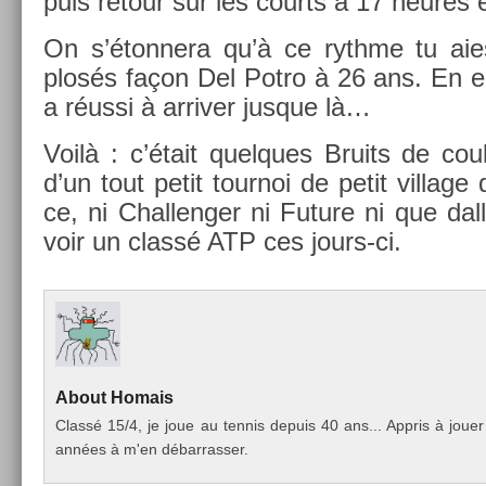
puis re­tour sur les co­urts à 17 heures e
On s’éton­nera qu’à ce rythme tu aies
plosés façon Del Potro à 26 ans. En en­
a réussi à ar­riv­er jus­que là…
Voilà : c’était quel­ques Bruits de co­
d’un tout petit tour­noi de petit vil­lag
ce, ni Chal­leng­er ni Fu­ture ni que d
voir un classé ATP ces jours-ci.
About
Homais
Classé 15/4, je joue au ten­nis de­puis 40 ans... Appris à joue
années à m'en débar­rass­er.