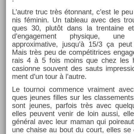
L’autre truc très éton­nant, c’est le peu
nis féminin. Un tab­leau avec des tro
ques 30, plutôt dans la tren­taine et
d’en­gage­ment physique, une 
approximative, jusqu’à 15/3 ça peu
Mais très peu de com­pétit­rices engagé
rais 4 à 5 fois moins que chez les 
casion­ne souvent des sauts im­pres­sio
ment d’un tour à l’autre.
Le tour­noi com­m­ence vrai­ment avec
ques jeunes fil­les sur les clas­se­ments
sont jeunes, par­fois très avec quel­
elles peuvent venir de loin aussi, ell
général avec leur maman qui poireaute
une cha­ise au bout du court, elles se 