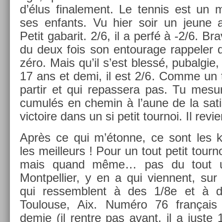
d’élus fin­ale­ment. Le ten­nis est un
ses en­fants. Vu hier soir un jeune a
Petit gabarit. 2/6, il a perfé à -2/6. Bra
du deux fois son en­tourage rap­pel­er q
zéro. Mais qu’il s’est blessé, pubal­gie,
17 ans et demi, il est 2/6. Comme un t
par­tir et qui re­pas­sera pas. Tu mesu
cumulés en chemin à l’aune de la satis­
vic­toire dans un si petit tour­noi. Il re­vi
Après ce qui m’étonne, ce sont les k
les meil­leurs ! Pour un tout petit tour­n
mais quand même… pas du tout u
Montpel­li­er, y en a qui vien­nent, sur 
qui re­ssemblent à des 1/8e et à de
Toulouse, Aix. Numéro 76 français a
demie (il re­ntre pas avant, il a just