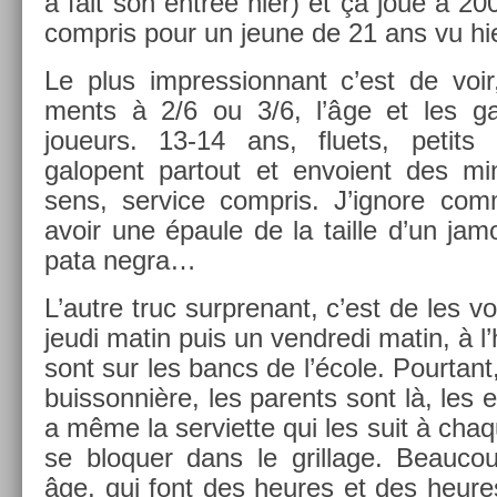
a fait son entrée hier) et ça joue à 200
com­pris pour un jeune de 21 ans vu hie
Le plus im­pres­sion­nant c’est de voir
ments à 2/6 ou 3/6, l’âge et les gab
joueurs. 13-14 ans, fluets, petits 
galopent par­tout et en­voient des m
sens, ser­vice com­pris. J’ig­nore com
avoir une épaule de la tail­le d’un jam
pata negra…
L’autre truc sur­prenant, c’est de les vo
jeudi matin puis un vendredi matin, à l’
sont sur les bancs de l’école. Pour­tant,
buis­sonniè­re, les parents sont là, les 
a même la ser­viet­te qui les suit à chaq
se bloqu­er dans le gril­lage. Be­auc
âge, qui font des heures et des heures