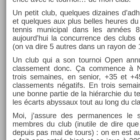
Un petit club, quel­ques di­zaines d’ad
et quel­ques aux plus be­lles heures du
ten­nis municip­al dans les années 8
aujourd’hui la con­curr­ence des clubs d
(on va dire 5 aut­res dans un rayon de 
Un club qui a son tour­noi Open an­nu
clas­se­ment donc. Ça com­m­ence à 
trois semaines, en sen­ior, +35 et +4
clas­se­ments négatifs. En trois semain
une bonne par­tie de la hié­rarchie du t
les écarts ab­ys­saux tout au long du cla
Moi, j’as­sure des per­man­ences le s
mem­bres du club (in­utile de dire que 
de­puis pas mal de tours) : on en est a