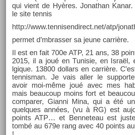
qui vient de Hyères. Jonat­han Kanar.
le site ten­nis
http://www.tennisendirect.net/atp/jona
per­met d’mbrass­er sa jeune carrière.
Il est en fait 700e ATP, 21 ans, 38 poi
2015, il a joué en Tunisie, en Israël, 
lgique. 13800 dol­lars en carrière. C’es
ten­nisman. Je vais aller le sup­port
avoir moi-même joué avec mes habitu
mais be­aucoup moins fort et be­aucou
com­par­er, Gian­ni Mina, qui a été un
quel­ques années, (vu à RG) est auj
points ATP… et Be­nneteau est juste
tombé au 679e rang avec 40 points au 
!