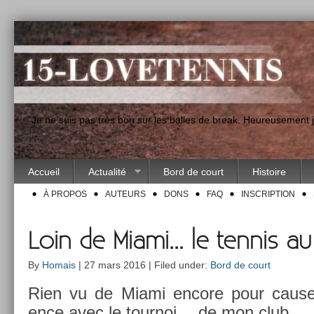
"Je ne suis pas très bon sur les balles de break. Heureusement
Accueil
Actualité
Bord de court
Histoire
À PROPOS
AUTEURS
DONS
FAQ
INSCRIPTION
Loin de Miami… le tennis au
By
Homais
| 27 mars 2016 | Filed under:
Bord de court
Rien vu de Miami en­core pour cause 
ence avec le tour­noi… de mon club.