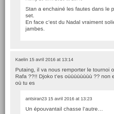
Stan a enchainé les fautes dans le 
set.
En face c’est du Nadal vraiment sol
jambes.
Kaelin
15 avril 2016 at 13:14
Putaing, il va nous remporter le tournoi o
Rafa ??!! Djoko t’es oùùùùùùùù ?? non en
où tu es
antsiran23
15 avril 2016 at 13:23
Un épouvantail chasse l’autre…