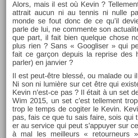
Alors, mais il est où Kevin ? Tel­le­men
attrait aucun ni au ten­nis ni nulle par
monde se fout donc de ce qu’il de­vie
parle de lui, ne com­men­te son ac­tualit
que part, il fait bien quel­que chose n
plus rien ? Sans « Goog­lis­er » qui 
fait ce garçon de­puis la re­pr­ise des h
parl­er) en jan­vi­er ?
Il est peut-être blessé, ou mal­ade ou il 
Ni son ni lumière sur cet être qui ex­is­te 
Kevin n’est-ce pas ? Il était à un set 
Wim 2015, un set c’est tel­le­ment trop
trop le temps de cog­it­er le Kevin. Kev
pas, fais ce que tu sais faire, sois qui 
er au ser­vice qui peut s’ap­puy­er sur c
à mal les meil­leurs « re­tour­neur