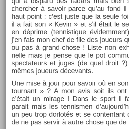
qui a dis­paru des radars mais bien 
cherch­er à savoir parce qu’au fond il 
haut point ; c’est juste que la seule foi
il a fait son « Kevin » et s’il était le 
en déprime (ten­nistique évidem­ment)
j’en fais mon chef de file des joueurs qu
ou pas à grand-chose ! Liste non ex­ha
nelle mais je pense que le pot com­mu
spec­tateurs et juges (de quel droit ?) d
mêmes joueurs décevants.
Une mise à jour pour savoir où en sont
tour­nant » ? A mon avis soit ils ont 
c’était un mirage ! Dans le sport il fa
para­it mais les ten­nism­en d’aujourd’
un peu trop dor­lotés et se con­ten­tant d
de ne pas ser­vir à autre chose que de f