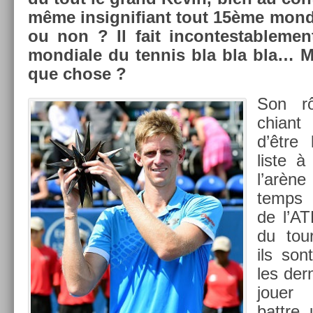
même in­sig­nifiant tout 15ème mon­di­
ou non ? Il fait in­con­testab­le­ment
mon­diale du ten­nis bla bla bla… Ma
que chose ?
Son rô
chiant
d’être 
liste 
l’arène
temps 
de l’AT
du tou
ils so
les de­r
jouer 
battre