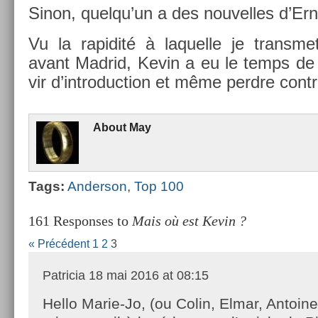
Sinon, quel­qu’un a des nouvel­les d’Er­
Vu la rapidité à laquel­le je trans­met
avant Mad­rid, Kevin a eu le temps de r
vir d’introduc­tion et même per­dre con­tre
About
May
Tags:
An­der­son
,
Top 100
161 Responses to
Mais où est Kevin ?
« Précédent
1
2
3
Patricia
18 mai 2016 at 08:15
Hello Marie-Jo, (ou Colin, Elmar, Antoine…