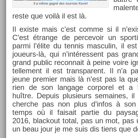
Il a même gagné des tour­nois Kevin!
mal­en
reste que voilà il est là.
Il ex­is­te mais c’est comme si il n’exis
C’est étran­ge de per­cevoir un spor­
parmi l’élite du ten­nis mas­culin, il 
joueurs-là, qui n’intéres­sent pas gr
grand pub­lic re­con­nait à peine voire i
tel­le­ment il est trans­parent. Il n’a
jeune pre­mi­er mais là n’est pas la ques
rien de son lan­gage cor­porel et a 
huître. De­puis plusieurs semaines, il
cherche pas non plus d’infos à son 
temps où il faisait par­tie du paysag
2016, blac­kout total, pas un mot, pas 
un beau jour je me suis dis tiens que d