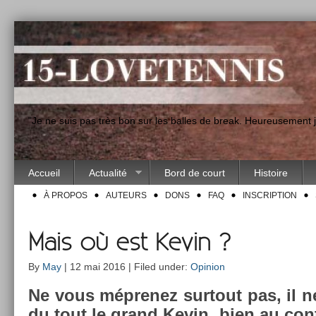
"Je ne suis pas très bon sur les balles de break. Heureusement
Accueil
Actualité
Bord de court
Histoire
À PROPOS
AUTEURS
DONS
FAQ
INSCRIPTION
Mais où est Kevin ?
By
May
| 12 mai 2016 | Filed under:
Opinion
Ne vous méprenez sur­tout pas, il 
du tout le grand Kevin, bien au contr