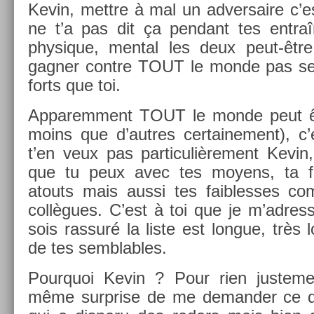
Kevin, mettre à mal un ad­versaire c’es
ne t’a pas dit ça pen­dant tes en­tra
physique, ment­al les deux peut-êtr
gagn­er con­tre TOUT le monde pas se
forts que toi.
Ap­parem­ment TOUT le monde peut êtr
moins que d’aut­res cer­taine­ment), c’
t’en veux pas par­ticuliè­re­ment Kevin
que tu peux avec tes moyens, ta f
atouts mais aussi tes faib­lesses 
collègues. C’est à toi que je m’ad­res
sois ras­suré la liste est lon­gue, très 
de tes sembl­ables.
Pour­quoi Kevin ? Pour rien just­e­m
même sur­pr­ise de me de­mand­er ce q