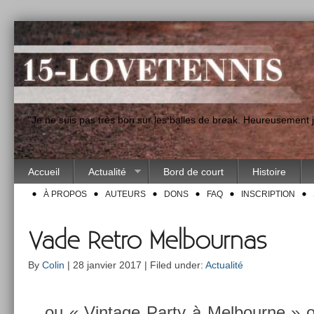
"Je ne suis pas très bon sur les balles de break. Heureusement
Accueil
Actualité
Bord de court
Histoire
À PROPOS
AUTEURS
DONS
FAQ
INSCRIPTION
Vade Retro Melbournas
By
Colin
| 28 janvier 2017 | Filed under:
Actualité
…ou « Vin­tage Party à Mel­bour­ne » 