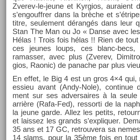
Zverev-le-jeune et Kyr­gios, auraient 
s’en­gouffr­er dans la brèche et s’étrip­
titre, seule­ment dérangés dans leur qu
Stan The Man ou Jo « Danse avec les
Hélas ! Trois fois hélas !! Rien de tout 
ces jeunes loups, ces blanc-becs, 
ramass­er, avec plus (Zverev, Di­mit­
gios, Raonic) de panac­he par plus vie
En effet, le Big 4 est un gros 4×4 qui,
es­sieu avant (Andy-Nole), con­tinue 
ment sur ses ad­versaires à la seule 
arrière (Rafa-Fed), re­ssor­ti de la naph
la jeune garde. Allez les petits, re­tour­
et lais­sez les grands s’expliqu­er. De­m
35 ans et 17 GC, retro­uvera sa nemes
14 slams, pour la 35ème fois en tout 