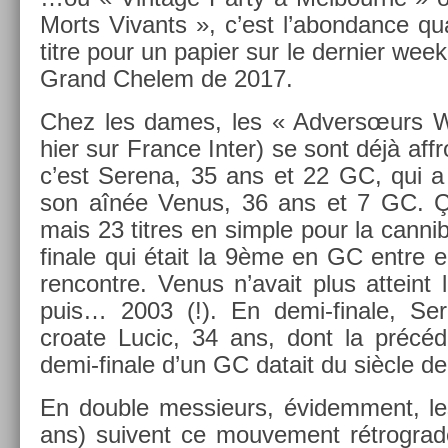
Morts Vivants », c’est l’abon­dance q
titre pour un papi­er sur le de­rni­er wee
Grand Chelem de 2017.
Chez les dames, les « Ad­versœurs Wil
hier sur Fran­ce Inter) se sont déjà aff
c’est Serena, 35 ans et 22 GC, qui a 
son aînée Venus, 36 ans et 7 GC. Ça
mais 23 tit­res en sim­ple pour la can­ni
fin­ale qui était la 9ème en GC entre e
re­ncontre. Venus n’avait plus at­teint l
puis… 2003 (!). En demi-finale, Ser
croate Lucic, 34 ans, dont la précéde
demi-finale d’un GC datait du siècle de­r
En doub­le mes­sieurs, évidem­ment, l
ans) suivent ce mouve­ment rétrog­rade