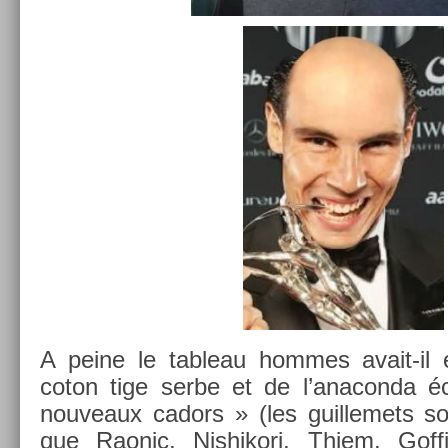
A peine le tab­leau hom­mes avait-il 
coton tige serbe et de l’anacon­da éc
nouveaux cadors » (les guil­lemets so
que Raonic, Nis­hikori, Thiem, Gof­fin