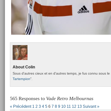
About
Colin
Sous d'aut­res cieux et en d'aut­res temps, je fus connu sous le 
Tar­temp­ion
".
565 Responses to
Vade Retro Melbournas
« Précédent
1
2
3
4
5
6
7
8
9
10
11
12
13
Suivant »