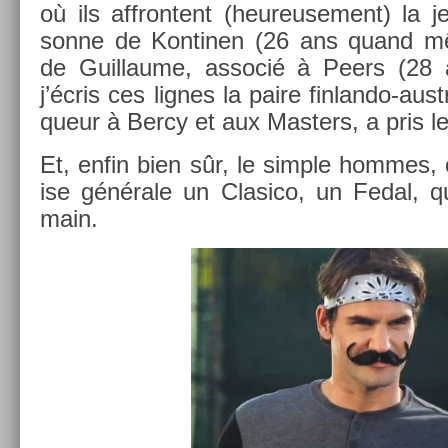
où ils affron­tent (heureuse­ment) la j
son­ne de Kon­tin­en (26 ans quand m
de Guil­laume, as­socié à Peers (28 
j’écris ces lig­nes la paire finlando-aus
queur à Bercy et aux Mast­ers, a pris le 
Et, enfin bien sûr, le sim­ple hom­mes, o
ise générale un Clasico, un Fedal, qu
main.