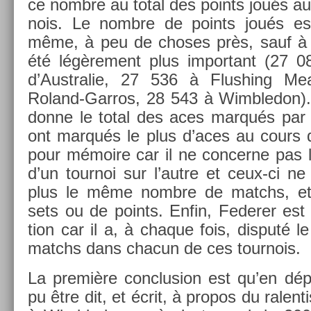
ce nombre au total des points joués au
nois. Le nombre de points joués es
même, à peu de choses près, sauf à 
été légère­ment plus im­por­tant (27 
d’Australie, 27 536 à Flush­ing 
Roland-Garros, 28 543 à Wimbledon). L
donne le total des aces marqués par l
ont marqués le plus d’aces au cours du 
pour mémoire car il ne con­cer­ne pas
d’un tour­noi sur l’autre et ceux-ci ne
plus le même nombre de matchs, et
sets ou de points. Enfin, Feder­er est ici
tion car il a, à chaque fois, dis­put
matchs dans chacun de ces tour­nois.
La première con­clus­ion est qu’en dép
pu être dit, et écrit, à pro­pos du ralen­