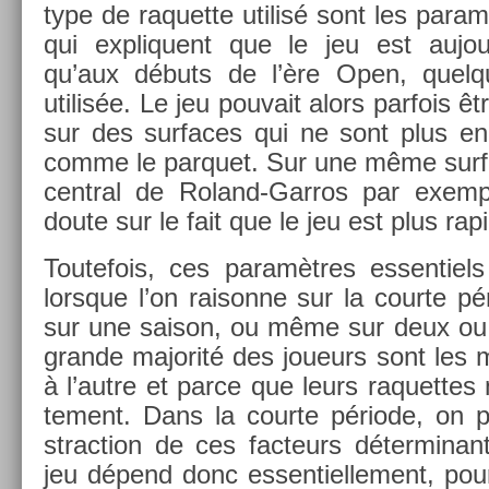
type de raquet­te utilisé sont les para
qui ex­pliquent que le jeu est aujou
qu’aux débuts de l’ère Open, quel­qu
utilis­ée. Le jeu pouvait alors par­fois ê
sur des sur­faces qui ne sont plus en
comme le par­quet. Sur une même sur­fac
centr­al de Roland-Garros par ex­em­p
doute sur le fait que le jeu est plus rap
Toutefois, ces paramètres es­sentiel
lorsque l’on raison­ne sur la co­ur­te pé
sur une saison, ou même sur deux ou t
gran­de majorité des joueurs sont les 
à l’autre et parce que leurs raquet­tes
te­ment. Dans la co­ur­te période, on 
strac­tion de ces fac­teurs déter­minan
jeu dépend donc es­sentiel­le­ment, pou