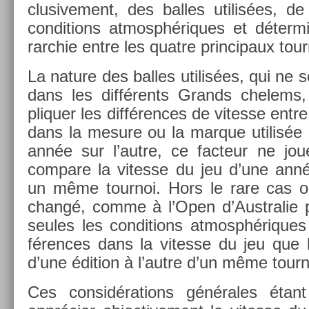
clusive­ment, des bal­les utilis­ées, d
con­di­tions at­mosphériques et déter­m
rarchie entre les quat­re prin­cipaux tour
La na­ture des bal­les utilis­ées, qui n
dans les différents Grands chelems, 
pliqu­er les dif­fér­ences de vites­se entr
dans la mesure ou la mar­que utilis­é
année sur l’autre, ce fac­teur ne jou
com­pare la vites­se du jeu d’une anné
un même tour­noi. Hors le rare cas où
changé, comme à l’Open d’Australie po
seules les con­di­tions at­mosphériques 
fér­ences dans la vites­se du jeu que l
d’une édi­tion à l’autre d’un même tour­n
Ces con­sidéra­tions générales étan