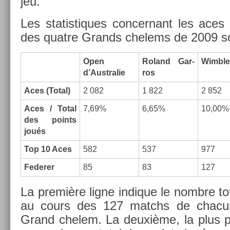
jeu.
Les statis­tiques con­cer­nant les ac
des quat­re Grands chelems de 2009 son
Open
Roland Gar­
Wimbl
d’Australie
ros
Aces (Total)
2 082
1 822
2 852
Aces / Total
7,69%
6,65%
10,00%
des points
joués
Top 10 Aces
582
537
977
Feder­er
85
83
127
La première ligne in­dique le nombre t
au cours des 127 matchs de chacun
Grand chelem. La deuxième, la plus per­