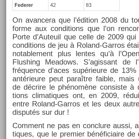
Feder­er
42
83
On avan­cera que l’édi­tion 2008 du tou
for­me aux con­di­tions que l’on re­ncon
Porte d’Auteuil que celle de 2009 qui 
con­di­tions de jeu à Roland-Garros éta
notab­le­ment plus len­tes qu’à l’Ope
Flush­ing Meadows. S’agis­sant de l’
fréqu­ence d’aces sup­érieure de 13% à 
an­térieure peut paraître faib­le, mai
de décrire le phénomène con­sis­te à d
tions climatiques ont, en 2009, rédui
entre Roland-Garros et les deux aut­
dis­putés sur dur !
Com­ment ne pas en con­clure aussi, a
tiques, que le pre­mi­er bénéficiaire de 