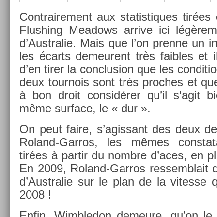
Contra­ire­ment aux statis­tiques tirée
Flush­ing Meadows ar­rive ici légère­
d’Australie. Mais que l’on pre­nne un in­
les écarts de­meurent très faib­les et 
d’en tirer la con­clus­ion que les con­di­
deux tour­nois sont très pro­ches et qu
à bon droit con­sidér­er qu’il s’agit 
même sur­face, le « dur ».
On peut faire, s’agis­sant des deux der
Roland-Garros, les mêmes con­stata­
tirées à par­tir du nombre d’aces, en p
En 2009, Roland-Garros re­ssemblait d
d’Australie sur le plan de la vites­se
2008 !
Enfin, Wimbledon de­meure, qu’on le v