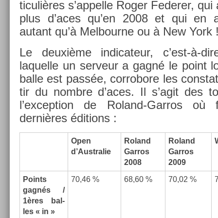
ticuliè­res s’ap­pelle Roger Feder­er, qu
plus d’aces qu’en 2008 et qui en 
autant qu’à Mel­bour­ne ou à New York 
Le deuxième in­dicateur, c’est-à-di
laquel­le un ser­veur a gagné le point 
balle est passée, cor­robore les con­stat
tir du nombre d’aces. Il s’agit des t
l’ex­cep­tion de Roland-Garros où 
dernières édi­tions :
Open
Roland
Roland
d’Australie
Gar­ros
Gar­ros
2008
2009
Points
70,46 %
68,60 %
70,02 %
gagnés /
1
ères
bal­
les « in »