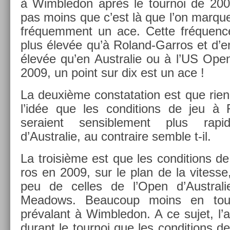
à Wimbledon après le tour­noi de 2001
pas moins que c’est là que l’on mar­que,
fréquem­ment un ace. Cette fréqu­enc
plus élevée qu’à Roland-Garros et d’en­
élevée qu’en Australie ou à l’US Op
2009, un point sur dix est un ace !
La deuxième con­stata­tion est que rien 
l’idée que les con­di­tions de jeu à
seraient sen­sib­le­ment plus ra
d’Australie, au contra­ire semble t-il.
La troisiè­me est que les con­di­tions 
ros en 2009, sur le plan de la vites­se
peu de cel­les de l’Open d’Australi
Meadows. Be­aucoup moins en tout
prévalant à Wimbledon. A ce sujet, l’
durant le tour­noi que les con­di­tions d