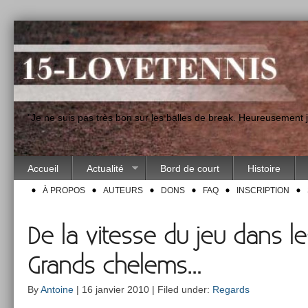
"Je ne suis pas très bon sur les balles de break. Heureusement
Accueil
Actualité
Bord de court
Histoire
À PROPOS
AUTEURS
DONS
FAQ
INSCRIPTION
De la vitesse du jeu dans le
Grands chelems…
By
Antoine
| 16 janvier 2010 | Filed under:
Regards