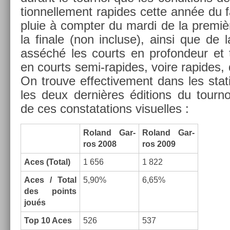
tion­nelle­ment rapides cette année du f
pluie à com­pt­er du mardi de la premi
la fin­ale (non in­cluse), ainsi que de 
asséché les co­urts en pro­fon­deur et 
en co­urts semi-rapides, voire rapides, 
On trouve ef­fective­ment dans les stat
les deux dernières édi­tions du tour­noi
de ces con­stata­tions visuel­les :
Roland Gar­
Roland Gar­
ros 2008
ros 2009
Aces (Total)
1 656
1 822
Aces / Total
5,90%
6,65%
des points
joués
Top 10 Aces
526
537