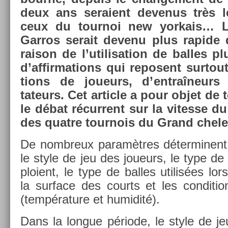
deux ans seraient de­venus très 
ceux du tour­noi new yor­kais… 
Garros serait de­venu plus rapide
raison de l’utilisa­tion de bal­les 
d’af­firma­tions qui re­posent sur­to
tions de joueurs, d’entraîneur
tateurs. Cet ar­ticle a pour objet de te
le débat récur­rent sur la vites­se d
des quat­re tour­nois du Grand chel
De nombreux paramètres déter­minent l
le style de jeu des joueurs, le type de 
ploient, le type de bal­les utilis­ées lor
la sur­face des co­urts et les con­di­t
(tempéra­ture et humidité).
Dans la lon­gue période, le style de je