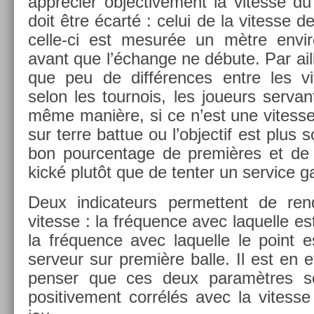
apprécier ob­jec­tive­ment la vites­se du
doit être écarté : celui de la vites­se d
celle-ci est mesurée un mètre en­viro
avant que l’échan­ge ne débute. Par ail­
que peu de dif­fér­ences entre les vi
selon les tour­nois, les joueurs ser­va
même manière, si ce n’est une vites­se 
sur terre bat­tue ou l’ob­jectif est plus 
bon pour­centage de premières et de pr
kické plutôt que de tent­er un ser­vice g
Deux in­dicateurs per­met­tent de re­
vites­se : la fréqu­ence avec laquel­le 
la fréqu­ence avec laquel­le le point e
ser­veur sur première balle. Il est en e
pens­er que ces deux paramètres son
positive­ment corrélés avec la vites­se