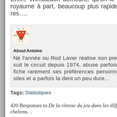
royaume à part, be­aucoup plus rapide
res….
About
An­toine
Né l'année ou Rod Laver réalise son pre
suit le cir­cuit de­puis 1974, abuse par­fois
fiche rare­ment ses préfér­ences per­son­n
siles et a par­fois la dent un peu dure...
Tags:
Statis­tiques
420 Responses to
De la vitesse du jeu dans les di
chelems…