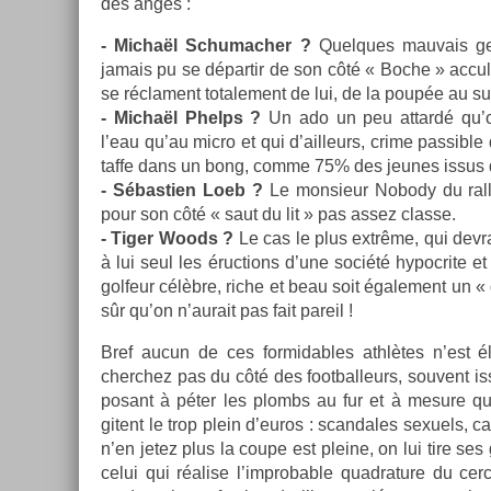
des anges :
- Michaël Schumach­er ?
Quel­ques mauvais ges
jamais pu se dépar­tir de son côté « Boche » ac­cult
se récla­ment totale­ment de lui, de la poupée au s
- Michaël Phelps ?
Un ado un peu at­tardé qu’on
l’eau qu’au micro et qui d’ail­leurs, crime pas­sible
taffe dans un bong, comme 75% des jeunes issus de
- Sébas­ti­en Loeb ?
Le mon­sieur Nobody du ral­l
pour son côté « saut du lit » pas assez clas­se.
- Tiger Woods ?
Le cas le plus extrême, qui de­vrait
à lui seul les éruc­tions d’une société hy­poc­rite 
gol­feur célèbre, riche et beau soit égale­ment un 
sûr qu’on n’aurait pas fait pareil !
Bref aucun de ces for­mid­ables athlètes n’est él
cherchez pas du côté des foot­balleurs, souvent is
posant à péter les plombs au fur et à mesure qu
gitent le trop plein d’euros : scan­dales sexuels, 
n’en jetez plus la coupe est pleine, on lui tire ses gr
celui qui réalise l’improb­able quad­ra­ture du cer