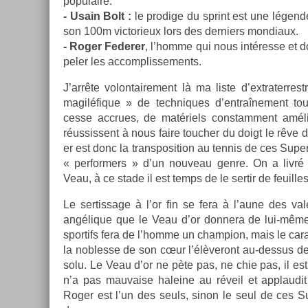
populaire.
- Usain Bolt :
le pro­dige du sprint est une légend
son 100m vic­torieux lors des de­rni­ers mon­diaux.
- Roger Feder­er
, l’homme qui nous intéresse et don
pel­er les ac­complis­se­ments.
J’arrête volon­taire­ment là ma liste d’extrater­r
magiléfique » de tech­niques d’entraî­ne­ment to
cesse accrues, de matériels con­stam­ment améli
réus­sissent à nous faire touch­er du doigt le rêv
er est donc la trans­posi­tion au ten­nis de ces Sup
« per­form­ers » d’un nouveau genre. On a livré 
Veau, à ce stade il est temps de le ser­tir de feuil­les
Le ser­tissage à l’or fin se fera à l’aune des vale
angélique que le Veau d’or don­nera de lui-même. 
spor­tifs fera de l’homme un champ­ion, mais le car
la nob­lesse de son cœur l’élèveront au-dessus des 
solu. Le Veau d’or ne pète pas, ne chie pas, il est
n’a pas mauva­ise haleine au réveil et applaudit 
Roger est l’un des seuls, sinon le seul de ces Su