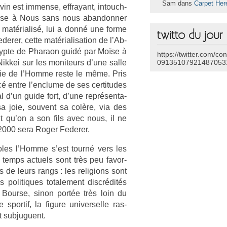
Sam dans
Carpet Her
in est im­men­se, effrayant, in­touch­
e­fuse à Nous sans nous ab­an­donn­er
a matérialisé, lui a donné une forme
twitto du jour
r­er, cette matérialisa­tion de l’Ab­
Egyp­te de Pharaon guidé par Moïse à
https://twitter.com/co
 Nik­kei sur les moniteurs d’une salle
09135107921487053
trie de l’Homme reste le même. Pris
cé entre l’enclume de ses cer­titudes
l d’un guide fort, d’une re­présen­ta­
 sa joie, souvent sa colère, via des
t qu’on a son fils avec nous, il ne
 2000 sera Roger Feder­er.
boles l’Homme s’est tourné vers les
es temps ac­tuels sont très peu favor­
 de leurs rangs : les re­lig­ions sont
s politiques totale­ment discrédités
 Bour­se, sinon portée très loin du
por­tif, la figure uni­ver­selle ras­
t sub­juguent.