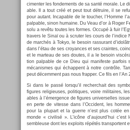
ciment­er les fon­de­ments de sa santé morale. Le div
able. Il a tout créé et peut tout détruire, il se r
pour autant. In­cap­able de le touch­er, l’Homme l’
palp­able, sinon humaine. Du Veau d’or à Roger Fede
solu a revêtu toutes les for­mes. Occupé à fuir l’
trav­ers le Sinaï ou à scrut­er les cours de l’in­dice
de marchés à Tokyo, le be­soin ras­surant d’idolâ
dans l’étau de ses croyan­ces et ses crain­tes, coin
et le mar­teau de ses doutes, il a le be­soin viscéra
tion palp­able de ce Dieu qui man­ifes­te par­fois
mécanis­mes qui échap­pent à notre contrôle. Tan
peut décem­ment pas nous frapp­er. Ce fils en l’An
Si dans le passé lorsqu’il re­cherchait des sym­
figures re­ligieuses, politiques, voire militaires, l
ables à l’émerg­ence de figures uni­ver­selles is­sues
en perte de vites­se dans l’Oc­cident, les hom­me
pour la plupart et la guer­re n’est plus cotée en
monde « civilisé ». L’icône d’aujourd’hui c’est le s
sembleuse dont les ex­ploits répétés trans­por­tent e