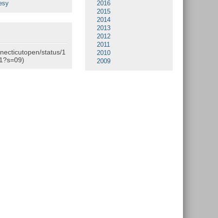
esy
2016
2015
2014
2013
2012
2011
nnecticutopen/status/1
2010
1?s=09)
2009