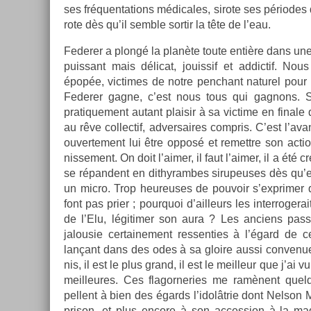
ses fréquen­ta­tions médicales, sirote ses périodes 
rote dès qu’il semble sor­tir la tête de l’eau.
Feder­er a plongé la planète toute entière dans u
puis­sant mais délicat, jouis­sif et ad­dictif. Nou
épopée, vic­times de notre penchant naturel pour l
Feder­er gagne, c’est nous tous qui gag­nons. 
pratique­ment autant plaisir à sa vic­time en fin­ale q
au rêve col­lec­tif, ad­versaires com­pris. C’est l’av
ouver­te­ment lui être opposé et re­mettre son ac­t
nisse­ment. On doit l’aimer, il faut l’aimer, il a été 
se répan­dent en di­thyram­bes sirupeuses dès qu’e
un micro. Trop heureuses de pouvoir s’exprim­er q
font pas prier ; pour­quoi d’ail­leurs les interrogerai
de l’Elu, légitim­er son aura ? Les an­ciens pas­
jalousie cer­taine­ment re­ssent­ies à l’égard de c
lançant dans des odes à sa gloire aussi con­venues q
nis, il est le plus grand, il est le meil­leur que j’ai
meil­leures. Ces flagor­ne­ries me ramènent quel
pellent à bien des égards l’idolâtrie dont Nel­son Ma
prison, et plus en­core à son ac­cess­ion à la ma