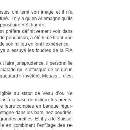
­tes ont terni son image et il n’a
uré. Il n’y a qu’en Al­lemag­ne qu’ils
up­positoire « Schumi ».
 préfère définitive­ment voir dans
 de pen­daison, a été filmé tirant une
 son milieu en font l’expéri­ence.
ye a essuyé les foud­res de la FIA
 faire jurisprud­ence. Il per­son­nifie
et mal­ade qui s’of­fusque de ce qu’un
« queutard » invétéré. Mouais… c’est
ig­ib­le au statut de Veau d’or. Ne
sus à la base de milieux les prédis­
e leurs com­ptes en ban­que régur­
cas­tagne dans les bars, nez poudrés,
an­des oreil­les. Et il y a le Suis­se,
cle en com­binant l’en­filage des re­