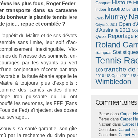
Histoire
H
Gasquet
rêves les plus fous, Roger Feder­
Insolite
Lendl
er trans­por­te dans sa caravane
Indoor
Na
Murray
du bon­heur la planète ten­nis ivre
Carlo
de joie… repue et comblée ?
Open d'A
Odyssée 2011
d'Australie 2011
Ope
L’appétit du Maître et de ses dévots
Reportage
Quizz
R
semble sans li­mite, leur soif d’ac­
Roland Gar
complis­se­ment in­ex­tinguib­le. Vic­
Statistique
Sampras
times de l’iv­resse des som­mets, en­
Tennis Ra
couragés par les voyants au vert
tranche de 
d’une con­jonc­ture récente par trop
100
favor­able, la foule ébahie ap­pelle le
US Open 2011
US 
2010
Wimbledon
Maître à toujours plus d’exploits ;
comme des camés avides d’une
dope trop puis­sante qui lui ont
Commentaires 
bouffé les neurones, les FFF (Fans
Fous de Fed) s’in­jectent des doses
Perse dans
Carpet He
on au sev­rage…
Perse dans
Carpet He
Nathan dans
Carpet 
souvis, sa santé garan­tie, son gîte
Colin dans
Carpet He
mû par la re­cherche du divin pour
Colin dans
Carpet He