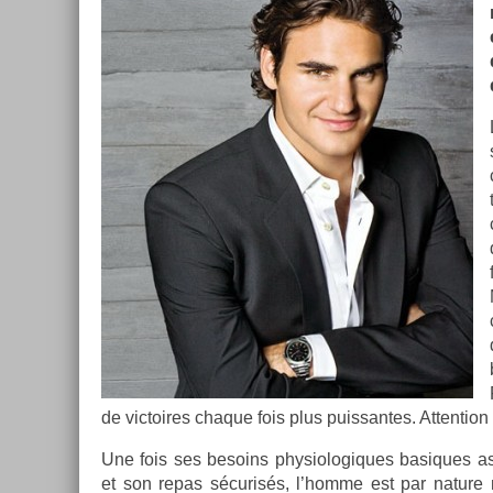
de vic­toires chaque fois plus puis­santes. At­ten­ti
Une fois ses be­soins physiologiques basiques as­
et son repas sécurisés, l’homme est par na­ture 