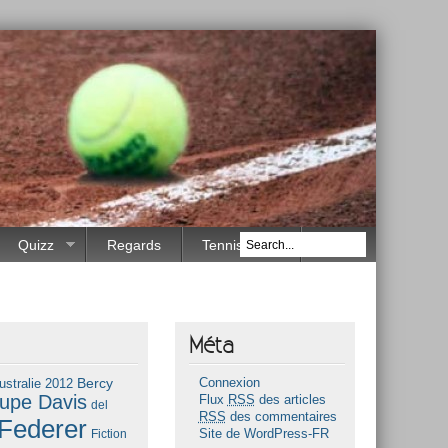
Quizz
Regards
Tennis Race
Méta
Bercy
ustralie 2012
Connexion
upe Davis
Flux
RSS
des articles
del
RSS
des commentaires
Federer
Fiction
Site de WordPress-FR