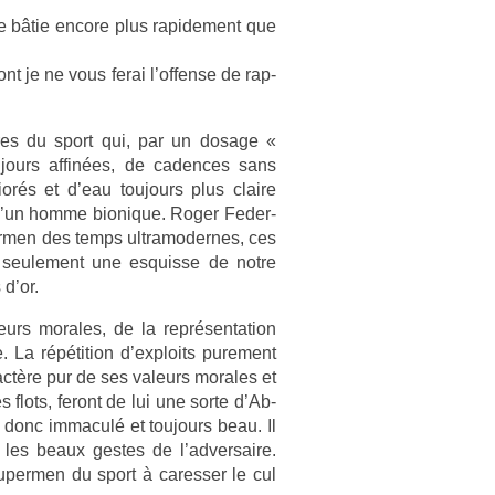
e bâtie en­core plus rapide­ment que
t je ne vous ferai l’of­fense de rap­
estres du sport qui, par un dosage «
ujours affinées, de cad­ences sans
orés et d’eau toujours plus claire
e d’un homme bi­onique. Roger Feder­
er­m­en des temps ultramoder­nes, ces
seule­ment une es­quis­se de notre
 d’or.
urs morales, de la re­présen­ta­tion
La répéti­tion d’exploits pure­ment
actère pur de ses valeurs morales et
flots, feront de lui une sorte d’Ab­
 donc im­maculé et toujours beau. Il
les beaux ges­tes de l’ad­versaire.
per­m­en du sport à caress­er le cul