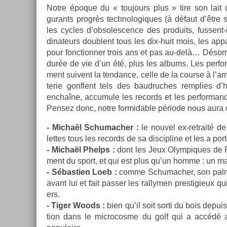
Notre époque du « toujours plus » tire son lait d
gurants progrès tech­nologiques (à défaut d’être s
les cyc­les d’ob­solesc­ence des pro­duits, fussen
dinateurs doub­lent tous les dix-huit mois, les ap­
pour fonctionn­er trois ans et pas au-delà… Désor­m
durée de vie d’un été, plus les al­bums. Les per­f
ment suivent la ten­dance, celle de la co­ur­se à l’
terie gonflent tels des baud­ruches re­mpl­ies d’
enchaîne, ac­cumule les re­cords et les per­for­man
Pen­sez donc, notre for­mid­able période nous aura of
- Michaël Schumach­er :
le nouvel ex-retraité de
lettes tous les re­cords de sa dis­cip­line et les a p
- Michaël Phelps :
dont les Jeux Olym­piques de Pé
ment du sport, et qui est plus qu’un homme : un m
- Sébas­ti­en Loeb :
comme Schumach­er, son pal­marè
avant lui et fait pass­er les ral­lym­en pre­stigieux 
ers.
- Tiger Woods :
bien qu’il soit sorti du bois de­pui
tion dans le micro­cos­me du golf qui a accédé 