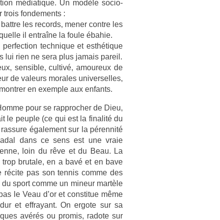
ca­tion médiatique. Un modèle socio-
 trois fon­de­ments :
 battre les re­cords, mener con­tre les
uel­le il entraîne la foule ébahie.
er­fec­tion tech­nique et esthétique
s lui rien ne sera plus jamais pareil.
ux, sen­sib­le, cul­tivé, amoureux de
teur de valeurs morales uni­ver­selles,
ontr­er en ex­em­ple aux en­fants.
l’Homme pour se rapproch­er de Dieu,
it le peu­ple (ce qui est la fin­alité du
 ras­sure égale­ment sur la péren­nité
l Nadal dans ce sens est une vraie
rien­ne, loin du rêve et du Beau. La
, trop brutale, en a bavé et en bave
 ne récite pas son ten­nis comme des
toire du sport comme un mineur martèle
 pas le Veau d’or et con­stitue même
dur et effrayant. On er­gote sur sa
ques avérés ou pro­mis, radote sur