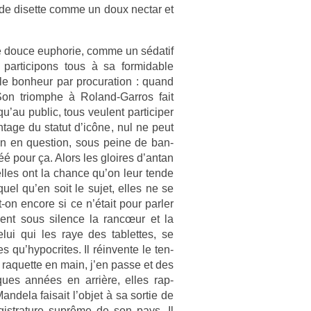
de dis­et­te comme un doux nec­tar et
ne douce eup­horie, comme un sédatif
s par­ticipons tous à sa for­mid­able
e bon­heur par pro­cura­tion : quand
Son tri­omphe à Roland-Garros fait
u’au pub­lic, tous veulent par­ticip­er
an­tage du statut d’icône, nul ne peut
ion en ques­tion, sous peine de ban­
créé pour ça. Alors les gloires d’antan
lles ont la chan­ce qu’on leur tende
uel qu’en soit le sujet, elles ne se
t-on en­core si ce n’était pour parl­er
sent sous sil­ence la rancœur et la
elui qui les raye des tab­lettes, se
u’­hypoc­rites. Il réin­vente le ten­
 vu raquet­te en main, j’en passe et des
­ques années en arrière, elles rap­
n­dela faisait l’objet à sa sor­tie de
gistra­ture suprême de son pays. Il