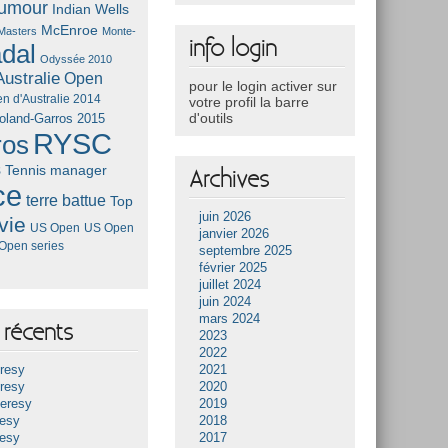
umour
Indian Wells
McEnroe
Masters
Monte-
info login
dal
Odyssée 2010
ustralie
Open
pour le login activer sur
n d'Australie 2014
votre profil la barre
d'outils
oland-Garros 2015
RYSC
ros
s
Tennis manager
Archives
ce
terre battue
Top
juin 2026
vie
US Open
US Open
janvier 2026
Open series
septembre 2025
février 2025
juillet 2024
juin 2024
mars 2024
récents
2023
2022
resy
2021
resy
2020
Heresy
2019
resy
2018
resy
2017