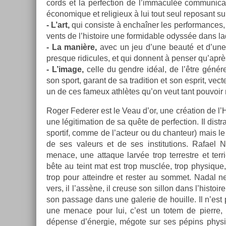
cords et la per­fec­tion de l’im­macul­ée com­muni
économique et re­ligieux à lui tout seul re­posant sur
- L’art,
qui con­sis­te à enchaîner les per­for­mances,
vents de l’his­toire une for­mid­able odyssée dans laq
- La manière,
avec un jeu d’une beauté et d’une p
pre­sque ridicules, et qui don­nent à pens­er qu’aprè
- L’image,
celle du gendre idéal, de l’être génére
son sport, garant de sa tradi­tion et son esprit, vec­
un de ces fameux athlètes qu’on veut tant pouvoir m
Roger Feder­er est le Veau d’or, une création de 
une légitima­tion de sa quête de per­fec­tion. Il dis­tra
spor­tif, comme de l’ac­teur ou du chan­teur) mais le
de ses valeurs et de ses in­stitu­tions. Rafae
menace, une at­taque larvée trop ter­restre et ter­
bête au teint mat est trop musclée, trop physique
trop pour at­teindre et re­st­er au som­met. Nadal
vers, il l’assène, il creuse son sil­lon dans l’his­
son pas­sage dans une galerie de houil­le. Il n’est
une menace pour lui, c’est un totem de pier­re, 
dépense d’éner­gie, mégote sur ses pépins physi