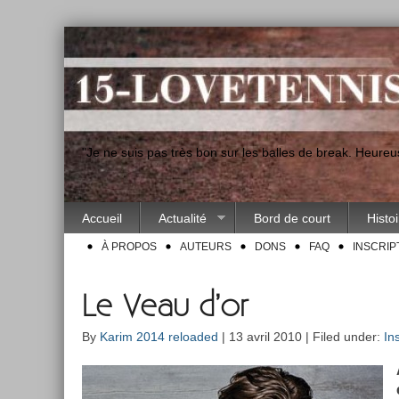
"Je ne suis pas très bon sur les balles de break. Heur
Accueil
Actualité
Bord de court
Histo
À PROPOS
AUTEURS
DONS
FAQ
INSCRIP
Le Veau d’or
By
Karim 2014 reloaded
| 13 avril 2010 | Filed under:
Ins