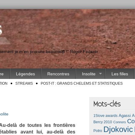
eusement je m'en procure beaucoup !" Roger Federer
ire
Légendes
Rencontres
Insolite
Les filles
TION
STREAMS
POST-IT : GRANDS CHELEMS ET STATISTIQUES
Mots-clés
olite
Agassi
A
15love awards
Co
Bercy 2010
Connors
Au-delà de toutes les fron­tières
Djokovic
Potro
établ­ies avant lui, au-delà des