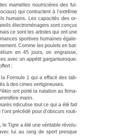
es mamel­les nour­riciè­res des ful­
ociaux) qui contra­ctent à l’extrême
t-ils humains. Les capacités des or­
pareils électroménag­ers sont conçus
ais ce sont les ar­tistes qui ont une
or­mances spor­tives humaines égale­
ar­me­ment. Comme les poulets en bat­
hélium en 45 jours, on en­grais­se,
ces avec un appétit gar­gantues­que.
­fert :
 la For­mule 1 qui a effacé des tab­
ortés à des cimes vert­igineuses.
kin ont porté la nata­tion au fir­ma­
am­mifère marin.
s ridicul­ise tout ce qui a été fait
qui l’ont précédé pour d’obscurs routi­
s, le Tigre a été une vérit­able révolu­
avec lui au rang de sport pre­sque