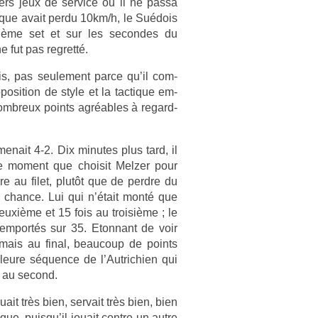
­ers jeux de ser­vice ou il ne passa
èque avait perdu 10km/h, le Suédois
uiè­me set et sur les secon­des du
 fut pas re­gretté.
ais, pas seule­ment parce qu’il com­
osi­tion de style et la tac­tique em­
nombreux points agréables à re­gard­
enait 4-2. Dix minutes plus tard, il
t le mo­ment que choisit Melz­er pour
dre au filet, plutôt que de per­dre du
 chan­ce. Lui qui n’était monté que
euxième et 15 fois au troisiè­me ; le
e­mportés sur 35. Eton­nant de voir
e mais au final, be­aucoup de points
­leure séqu­ence de l’Aut­richi­en qui
ut au second.
it très bien, ser­vait très bien, bien
e, puis­qu’il jouait con­tre un autre