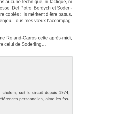
ns aucune tech­nique, ni tac­tique, ni
fin­es­se. Del Potro, Be­rdych et Soderl­
e copiés : ils méritent d’être bat­tus.
 l’enjeu. Tous mes vœux l’ac­compag­
è­me Roland-Garros cette après-midi,
era celui de Soderl­ing…
chelem, suit le cir­cuit de­puis 1974,
référ­ences per­son­nelles, aime les fos­