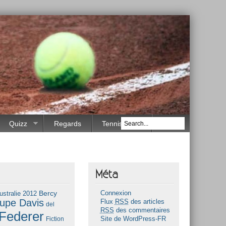
Quizz
Regards
Tennis Race
Méta
Bercy
ustralie 2012
Connexion
upe Davis
Flux
RSS
des articles
del
RSS
des commentaires
Federer
Fiction
Site de WordPress-FR