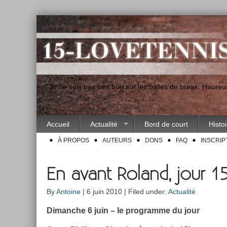
"Je ne suis pas très bon sur les balles de break. Heur
Accueil
Actualité
Bord de court
Histo
À PROPOS
AUTEURS
DONS
FAQ
INSCRIP
En avant Roland, jour 1
By
Antoine
| 6 juin 2010 | Filed under:
Actualité
Di­manche 6 juin – le pro­gram­me du jour