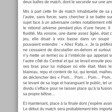
deux bal­les de match, dont le secon­de sur une amor
Mis à part cette fin de match in­habituel­le de sa p
l’autre, sans forc­er, sans cherch­er à se battre s
sujet face à un ad­versaire cer­tes notab­le­ment inf
le re­bond ad­verse pen­dant plus d’une heure. Il
fluidité. Ma voisine, une dame assez âgée, était c
jeu, elle dis­ait à voix basse dans un soupir
pouvaient en­tendre : « Allez Rafa..». Je la préfér
ne ces­saient de dis­cutaill­er en-dehors et sur­to
n’y mette un terme) ou à l’imbécile qui ap­pelait 
l‘autre côté du Centr­al et qui se levait en­suite 
ses bras pour lui in­diqu­er où elle était. Mais le
blaireau, repu et con­tent de lui, qui ten­tait, mal­
de déclench­er des « Pom… Pom… Pom… Pom
se levant de sa loge et haran­guant le pub­lic, tel un 
dividu s’ef­face pour ne laiss­er place qu’à la fus­io
sa pro­pre bêtise…
Et main­tenant, place à la fin­ale dont j’espère ava
Le début du match sera pro­bab­le­ment très im­por­