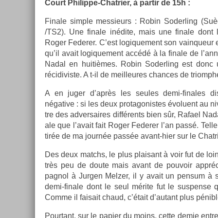
Court Philippe-Chatrier, à par­tir de 15h :
Fin­ale sim­ple mes­sieurs : Robin Soderl­ing (S
/TS2). Une fin­ale inédite, mais une fin­ale dont l
Roger Feder­er. C’est logique­ment son vain­queur
qu’il avait logique­ment accédé à la fin­ale de l’a
Nadal en huitièmes. Robin Soderl­ing est donc 
récidivis­te. A t-il de meil­leures chan­ces de tri­omp
A en juger d’après les seules demi-finales dis
négative : si les deux pro­tagonis­tes évoluent au n
tre des ad­versaires différents bien sûr, Rafael Nad
ale que l’avait fait Roger Feder­er l’an passé. Telle
tirée de ma journée passée avant-hier sur le Chat­ri­
Des deux matchs, le plus plaisant à voir fut de loin 
très peu de doute mais avant de pouvoir apprécie
pagnol à Jurg­en Melz­er, il y avait un pen­sum à s
demi-finale dont le seul mérite fut le sus­pen­se qu
Comme il faisait chaud, c’était d’autant plus pénible
Pour­tant, sur le papi­er du moins, cette demie entre 