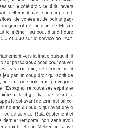
sés sur le côté droit, celui du re­v­ers
habituel­le­ment avec son coup droit.
 slices, de volées et de points gag­
chan­ge­ment de tac­tique de Melz­er
urait le même : au bout d’une heure
3 5-3 et 0-30 sur le ser­vice de l’Aut­
ne­ment vers la fin­ale puis­qu’il fit
Melz­er passa deux aces pour sauv­er
est pas co­utume, ce de­rni­er ne fit
e jeu par un coup droit qui sor­tit de
, puis par une troisiè­me, pro­voquée
e l’Es­pagnol retro­uve ses esprits et
re balle, il gratifia alors le pub­lic
p­pa le sol avant de ter­min­er sa co­
ts nour­ris du pub­lic qui avait envie
n jeu de ser­vice, Rafa égale­ment et
e­rni­er re­mpor­ta, non sans avoir
­ers points et que Melz­er ne sauve