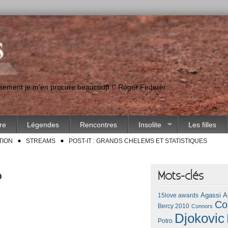
eusement je m'en procure beaucoup !" Roger Federer
ire
Légendes
Rencontres
Insolite
Les filles
TION
STREAMS
POST-IT : GRANDS CHELEMS ET STATISTIQUES
5
Mots-clés
Agassi
A
15love awards
Co
Bercy 2010
Connors
Djokovic
Potro