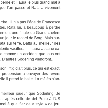
le perde et il aura le plus grand mal à
x que l’an passé et Rafa a vive­ment
r­dre : il n’a pas l’âge de Fran­cesca
tés. Rafa lui, a be­aucoup à per­dre
eule­ment une fin­ale du Grand chelem
e un jour le re­cord de Borg. Mais sur­
Rafa sur terre. Battu au meil­leur des
­rité vacil­lera. Il n’aura aucune ex­
érée comme un ac­cident que tous ont
… D’aut­res Soderl­ing viendront…
on lift gic­lait plus, ce qui est exact.
ro­pens­ion à en­voy­er des re­v­ers
l­le il prend la balle. La météo s’an­
meil­leur joueur que Soderl­ing. Je
 peu après celle de del Potro à l’US
mal à qualifi­er de « style » de jeu,