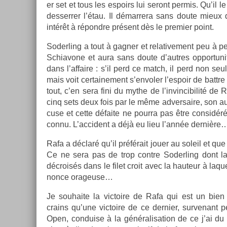
er set et tous les es­poirs lui seront per­mis. Qu’il 
de­sserr­er l’étau. Il démar­rera sans doute mieu
intérêt à répondre présent dès le pre­mi­er point.
Soderl­ing a tout à gagn­er et re­lative­ment peu à pe
Schiavone et aura sans doute d’aut­res op­por­tuni
dans l’af­faire : s’il perd ce match, il perd non s
mais voit cer­taine­ment s’en­vol­er l’es­poir de battr
tout, c’en sera fini du mythe de l’in­vincibilité de 
cinq sets deux fois par le même ad­versaire, son auto
cuse et cette défaite ne pour­ra pas être con­sid
connu. L’ac­cident a déjà eu lieu l’année dernière
Rafa a déclaré qu’il préférait jouer au sol­eil et que s
Ce ne sera pas de trop con­tre Soderl­ing dont la p
décroisés dans le filet croit avec la hauteur à laque
nonce orageuse…
Je souhaite la vic­toire de Rafa qui est un bien 
crains qu’une vic­toire de ce de­rni­er, sur­venant
Open, con­du­ise à la généralisa­tion de ce j’ai du 