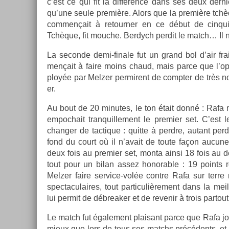
c’est ce qui fît la différence dans ses deux de­rni
qu’une seule première. Alors que la première tch
com­men­çait à re­tourn­er en ce début de cin­q
Tchèque, fit mouc­he. Be­rdych per­dit le match… Il ne
La secon­de demi-finale fut un grand bol d’air fr
men­çait à faire moins chaud, mais parce que l’op­p
ployée par Melz­er per­mirent de com­pt­er de très 
er.
Au bout de 20 minutes, le ton était donné : Rafa m
em­poc­hait tran­quil­le­ment le pre­mi­er set. C’es
chang­er de tac­tique : quit­te à per­dre, autant per­
fond du court où il n’avait de toute façon aucune
deux fois au pre­mi­er set, monta ainsi 18 fois au d
tout pour un bilan assez honor­able : 19 points r
Melz­er faire service-volée con­tre Rafa sur terr
spec­taculaires, tout par­ticuliè­re­ment dans la meil
lui per­mit de débreak­er et de re­venir à trois par­to
Le match fut égale­ment plaisant parce que Rafa joua
mieux que lors de tous ses matchs précédents, et qu