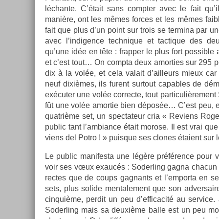
léchan­te. C’était sans com­pt­er avec le fait qu
manière, ont les mêmes for­ces et les mêmes faib­
fait que plus d’un point sur trois se ter­mina par une
avec l’in­dig­ence tech­nique et tac­tique des de
qu’une idée en tête : frapp­er le plus fort pos­sible a
et c’est tout… On com­pta deux amort­ies sur 295 po
dix à la volée, et cela valait d’ail­leurs mieux car
neuf dixièmes, ils furent sur­tout cap­ables de démo
exécuter une volée cor­rec­te, tout par­ticuliè­re­men
fût une volée amor­tie bien déposée… C’est peu, et 
quat­rième set, un spec­tateur cria « Re­viens Roge
pub­lic tant l’am­bian­ce était morose. Il est vrai qu
viens del Potro ! » puis­que ses clones étaient sur
Le pub­lic man­ifes­ta une légère préférence pour vo
voir ses vœux exaucés : Soderl­ing gagna chacun de
rec­tes que de coups gag­nants et l’em­porta en ser
sets, plus sol­ide men­tale­ment que son ad­versair
cin­quiè­me, per­dit un peu d’ef­ficacité au ser­vice
Soderl­ing mais sa deuxième balle est un peu m