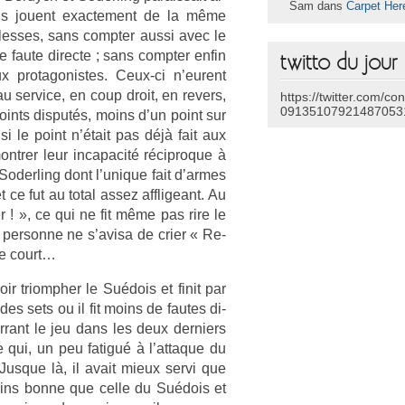
Sam dans
Carpet Her
’ils jouent ex­ac­te­ment de la même
lesses, sans com­pt­er aussi avec le
 faute di­rec­te ; sans com­pt­er enfin
twitto du jour
ux pro­tagonis­tes. Ceux-ci n’eurent
u ser­vice, en coup droit, en re­v­ers,
https://twitter.com/co
09135107921487053
ints dis­putés, moins d’un point sur
 si le point n’était pas déjà fait aux
ntr­er leur in­capacité récip­roque à
t Soderl­ing dont l’unique fait d’armes
ce fut au total assez affligeant. Au
r ! », ce qui ne fit même pas rire le
e per­son­ne ne s’avisa de crier « Re­
 le court…
ir tri­omph­er le Suédois et finit par
s sets ou il fit moins de fautes di­
­rant le jeu dans les deux de­rni­ers
e qui, un peu fatigué à l’at­taque du
. Jus­que là, il avait mieux servi que
oins bonne que celle du Suédois et