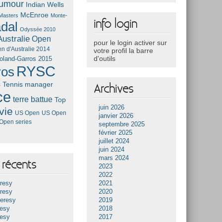
umour
Indian Wells
McEnroe
Masters
Monte-
info login
dal
Odyssée 2010
ustralie
Open
pour le login activer sur
n d'Australie 2014
votre profil la barre
d'outils
oland-Garros 2015
RYSC
ros
s
Tennis manager
Archives
ce
terre battue
Top
juin 2026
vie
US Open
US Open
janvier 2026
Open series
septembre 2025
février 2025
juillet 2024
juin 2024
mars 2024
récents
2023
2022
resy
2021
resy
2020
Heresy
2019
resy
2018
resy
2017