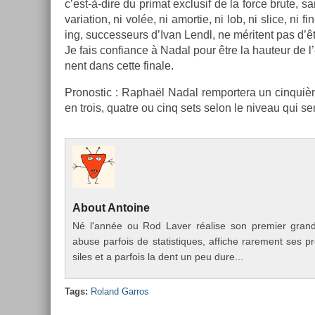
c’est-à-dire du primat ex­clusif de la force brute, sa
varia­tion, ni volée, ni amor­tie, ni lob, ni slice, ni 
ing, suc­ces­seurs d’Ivan Lendl, ne méritent pas d’êtr
Je fais con­fian­ce à Nadal pour être la hauteur de
nent dans cette fin­ale.
Pro­nos­tic : Raphaël Nadal re­mpor­tera un cin­qui
en trois, quat­re ou cinq sets selon le niveau qui s
About
An­toine
Né l'année ou Rod Laver réalise son pre­mi­er grand 
abuse par­fois de statis­tiques, af­fiche rare­ment ses p
siles et a par­fois la dent un peu dure...
Tags:
Roland Gar­ros