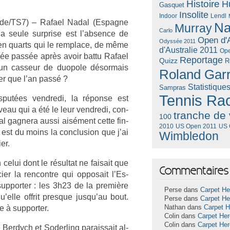
Histoire
H
Gasquet
Insolite
Lendl
Indoor
uède/TS7) – Rafael Nadal (Es­pagne
Na
Murray
Carlo
a seule sur­pr­ise est l’abs­ence de
Open d'A
Odyssée 2011
 en quarts qui le re­mplace, de même
d'Australie 2011
Ope
nnée passée après avoir battu Rafael
Reportage
Quizz
R
un cas­seur de duopole désor­mais
Roland Gar
h­er que l’an passé ?
Statistique
Sampras
Tennis Ra
­put­ées vendredi, la réponse est
iveau qui a été le leur vendredi, con­
tranche de 
100
al gag­nera aussi aisément cette fin­
US Open 2011
US 
2010
 est du moins la con­clus­ion que j’ai
Wimbledon
er.
celui dont le résul­tat ne faisait que
Commentaires 
r la re­ncontre qui op­posait l’Es­
up­port­er : les 3h23 de la première
Perse dans
Carpet He
’elle of­frit pre­sque jusqu’au bout.
Perse dans
Carpet He
 à sup­port­er.
Nathan dans
Carpet 
Colin dans
Carpet He
Colin dans
Carpet He
Be­rdych et Soderl­ing para­is­sait al­