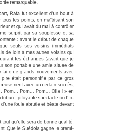
­tie re­mar­qu­able.
art, Rafa fut ex­cel­lent d’un bout à
ur tous les points, en maîtrisant son
érieur et qui avait du mal à contrôler
 me sur­prit par sa soup­lesse et sa
on­ten­te : avant le début de chaque
 que seuls ses voisins immédiats
ais de loin à mes aut­res voisins qui
ut durant les échan­ges (avant que je
sur son port­able une amie située de
pour faire de grands mouve­ments avec
 pire était per­son­nifié par ce gros
heureuse­ment avec un cer­tain succès,
… Pom… Pom… Pom… Olla ! » en
tri­bun ; pitoy­able spec­tacle ou l’in­
n d’une foule ab­rutie et béate de­vant
nt tout qu’elle sera de bonne qualité.
tant. Que le Suédois gagne le pre­mi­