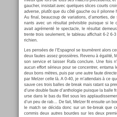
gauch­er, in­sis­tait avec quel­ques slices co­urts croi
ad­verse, plutôt que du côté gauc­he ou il pilon­ne 
Au final, be­aucoup de varia­tions, d’amort­ies, de
nants avec un résul­tat prévisib­le puis­que si le 
avait agrémenté le spec­tacle, le résul­tat de­me
tren­te trois seule­ment, le tab­leau af­fichait 6-2 6-
richi­en.
Les pensées de l’Es­pagnol se tournèrent alors cer­tai
deux fautes assez gros­sières. Re­venu à égalité, 
son ser­vice et laiss­er Rafa con­clure. Une fois n’
aucun ef­fort sérieux pour se con­centr­er, en­tama l
deux bons mètres, puis par une autre faute di­rec­te
par Melz­er celle là. A 0-40, je m’at­tendais à ce qu
sauve ces trois bal­les de break mais ratant sa premiè
d’une doub­le faute d’anthologie puis­que la balle fra
ur­se dans le bas du filet sous les applaudis­se­men
d’un peu de rab… De fait, Melz­er fit en­suite un bo
le match se décida donc sur un tie-break que ce d
com­mis deux aut­res bour­des sur les deux pre­mi