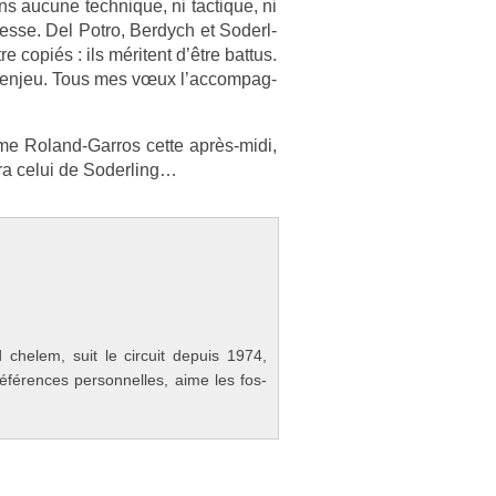
ns aucune tech­nique, ni tac­tique, ni
fin­es­se. Del Potro, Be­rdych et Soderl­
e copiés : ils méritent d’être bat­tus.
 l’enjeu. Tous mes vœux l’ac­compag­
è­me Roland-Garros cette après-midi,
era celui de Soderl­ing…
chelem, suit le cir­cuit de­puis 1974,
référ­ences per­son­nelles, aime les fos­