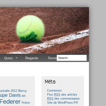
Quizz
Regards
Tennis Race
Méta
Bercy
ustralie 2012
Connexion
upe Davis
Flux
RSS
des articles
del
RSS
des commentaires
Federer
Fiction
Site de WordPress-FR