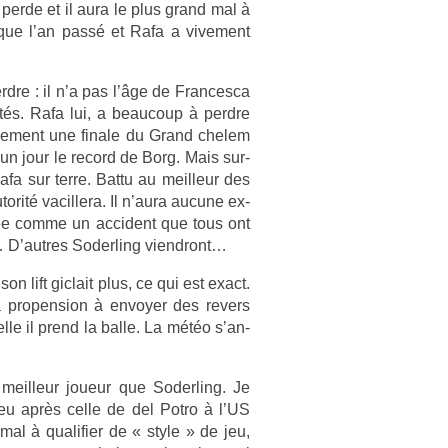
le perde et il aura le plus grand mal à
x que l’an passé et Rafa a vive­ment
r­dre : il n’a pas l’âge de Fran­cesca
tés. Rafa lui, a be­aucoup à per­dre
eule­ment une fin­ale du Grand chelem
e un jour le re­cord de Borg. Mais sur­
Rafa sur terre. Battu au meil­leur des
­rité vacil­lera. Il n’aura aucune ex­
érée comme un ac­cident que tous ont
… D’aut­res Soderl­ing viendront…
on lift gic­lait plus, ce qui est exact.
ro­pens­ion à en­voy­er des re­v­ers
l­le il prend la balle. La météo s’an­
meil­leur joueur que Soderl­ing. Je
 peu après celle de del Potro à l’US
mal à qualifi­er de « style » de jeu,