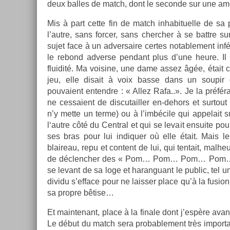
deux bal­les de match, dont le secon­de sur une amor
Mis à part cette fin de match in­habituel­le de sa p
l’autre, sans forc­er, sans cherch­er à se battre s
sujet face à un ad­versaire cer­tes notab­le­ment inf
le re­bond ad­verse pen­dant plus d’une heure. Il
fluidité. Ma voisine, une dame assez âgée, était c
jeu, elle dis­ait à voix basse dans un soupir
pouvaient en­tendre : « Allez Rafa..». Je la préfér
ne ces­saient de dis­cutaill­er en-dehors et sur­to
n’y mette un terme) ou à l’imbécile qui ap­pelait 
l‘autre côté du Centr­al et qui se levait en­suite 
ses bras pour lui in­diqu­er où elle était. Mais le
blaireau, repu et con­tent de lui, qui ten­tait, mal­
de déclench­er des « Pom… Pom… Pom… Pom
se levant de sa loge et haran­guant le pub­lic, tel un 
dividu s’ef­face pour ne laiss­er place qu’à la fus­io
sa pro­pre bêtise…
Et main­tenant, place à la fin­ale dont j’espère ava
Le début du match sera pro­bab­le­ment très im­por­