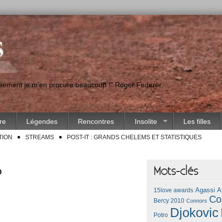
eusement je m'en procure beaucoup !" Roger Federer
ire
Légendes
Rencontres
Insolite
Les filles
TION
STREAMS
POST-IT : GRANDS CHELEMS ET STATISTIQUES
5
Mots-clés
Agassi
A
15love awards
Co
Bercy 2010
Connors
Djokovic
Potro