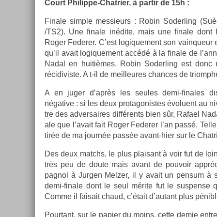
Court Philippe-Chatrier, à par­tir de 15h :
Fin­ale sim­ple mes­sieurs : Robin Soderl­ing (S
/TS2). Une fin­ale inédite, mais une fin­ale dont l
Roger Feder­er. C’est logique­ment son vain­queur
qu’il avait logique­ment accédé à la fin­ale de l’a
Nadal en huitièmes. Robin Soderl­ing est donc 
récidivis­te. A t-il de meil­leures chan­ces de tri­omp
A en juger d’après les seules demi-finales dis
négative : si les deux pro­tagonis­tes évoluent au n
tre des ad­versaires différents bien sûr, Rafael Nad
ale que l’avait fait Roger Feder­er l’an passé. Telle
tirée de ma journée passée avant-hier sur le Chat­ri­
Des deux matchs, le plus plaisant à voir fut de loin 
très peu de doute mais avant de pouvoir apprécie
pagnol à Jurg­en Melz­er, il y avait un pen­sum à s
demi-finale dont le seul mérite fut le sus­pen­se qu
Comme il faisait chaud, c’était d’autant plus pénible
Pour­tant, sur le papi­er du moins, cette demie entre 