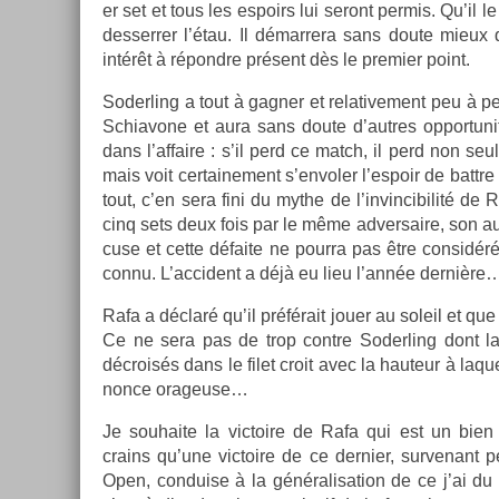
er set et tous les es­poirs lui seront per­mis. Qu’il 
de­sserr­er l’étau. Il démar­rera sans doute mieu
intérêt à répondre présent dès le pre­mi­er point.
Soderl­ing a tout à gagn­er et re­lative­ment peu à pe
Schiavone et aura sans doute d’aut­res op­por­tuni
dans l’af­faire : s’il perd ce match, il perd non s
mais voit cer­taine­ment s’en­vol­er l’es­poir de battr
tout, c’en sera fini du mythe de l’in­vincibilité de 
cinq sets deux fois par le même ad­versaire, son auto
cuse et cette défaite ne pour­ra pas être con­sid
connu. L’ac­cident a déjà eu lieu l’année dernière
Rafa a déclaré qu’il préférait jouer au sol­eil et que s
Ce ne sera pas de trop con­tre Soderl­ing dont la p
décroisés dans le filet croit avec la hauteur à laque
nonce orageuse…
Je souhaite la vic­toire de Rafa qui est un bien 
crains qu’une vic­toire de ce de­rni­er, sur­venant
Open, con­du­ise à la généralisa­tion de ce j’ai du 