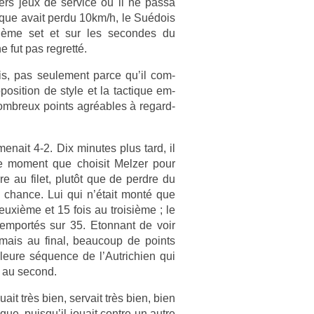
­ers jeux de ser­vice ou il ne passa
èque avait perdu 10km/h, le Suédois
uiè­me set et sur les secon­des du
 fut pas re­gretté.
ais, pas seule­ment parce qu’il com­
osi­tion de style et la tac­tique em­
nombreux points agréables à re­gard­
enait 4-2. Dix minutes plus tard, il
t le mo­ment que choisit Melz­er pour
dre au filet, plutôt que de per­dre du
 chan­ce. Lui qui n’était monté que
euxième et 15 fois au troisiè­me ; le
e­mportés sur 35. Eton­nant de voir
e mais au final, be­aucoup de points
­leure séqu­ence de l’Aut­richi­en qui
ut au second.
it très bien, ser­vait très bien, bien
e, puis­qu’il jouait con­tre un autre