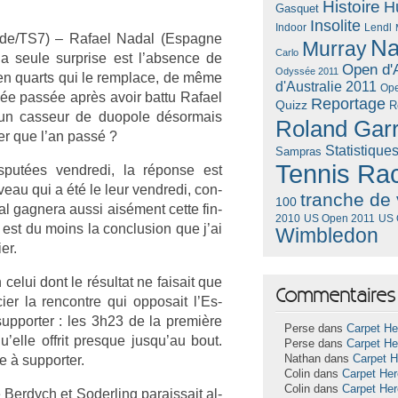
Histoire
H
Gasquet
Insolite
Lendl
Indoor
uède/TS7) – Rafael Nadal (Es­pagne
Na
Murray
Carlo
a seule sur­pr­ise est l’abs­ence de
Open d'A
Odyssée 2011
 en quarts qui le re­mplace, de même
d'Australie 2011
Ope
nnée passée après avoir battu Rafael
Reportage
Quizz
R
un cas­seur de duopole désor­mais
Roland Gar
h­er que l’an passé ?
Statistique
Sampras
Tennis Ra
­put­ées vendredi, la réponse est
iveau qui a été le leur vendredi, con­
tranche de 
100
al gag­nera aussi aisément cette fin­
US Open 2011
US 
2010
 est du moins la con­clus­ion que j’ai
Wimbledon
er.
celui dont le résul­tat ne faisait que
Commentaires 
r la re­ncontre qui op­posait l’Es­
up­port­er : les 3h23 de la première
Perse dans
Carpet He
’elle of­frit pre­sque jusqu’au bout.
Perse dans
Carpet He
 à sup­port­er.
Nathan dans
Carpet 
Colin dans
Carpet He
Colin dans
Carpet He
Be­rdych et Soderl­ing para­is­sait al­