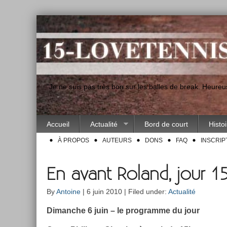
"Je ne suis pas très bon sur les balles de break. Heur
Accueil
Actualité
Bord de court
Histo
À PROPOS
AUTEURS
DONS
FAQ
INSCRIP
En avant Roland, jour 1
By
Antoine
| 6 juin 2010 | Filed under:
Actualité
Di­manche 6 juin – le pro­gram­me du jour