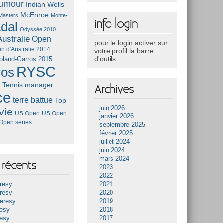
umour
Indian Wells
McEnroe
Masters
Monte-
info login
dal
Odyssée 2010
ustralie
Open
pour le login activer sur
n d'Australie 2014
votre profil la barre
d'outils
oland-Garros 2015
RYSC
ros
s
Tennis manager
Archives
ce
terre battue
Top
juin 2026
vie
US Open
US Open
janvier 2026
Open series
septembre 2025
février 2025
juillet 2024
juin 2024
mars 2024
récents
2023
2022
resy
2021
resy
2020
Heresy
2019
resy
2018
resy
2017