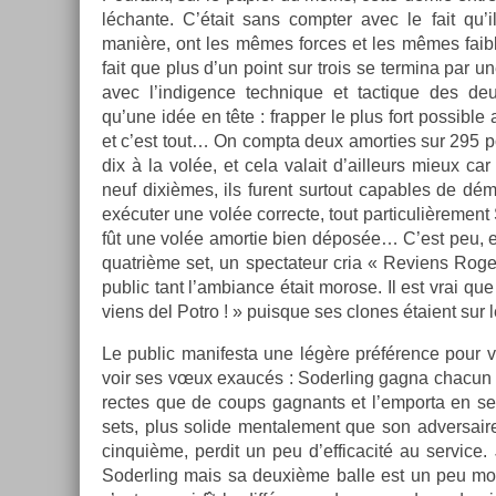
léchan­te. C’était sans com­pt­er avec le fait qu
manière, ont les mêmes for­ces et les mêmes faib­
fait que plus d’un point sur trois se ter­mina par une
avec l’in­dig­ence tech­nique et tac­tique des de
qu’une idée en tête : frapp­er le plus fort pos­sible a
et c’est tout… On com­pta deux amort­ies sur 295 po
dix à la volée, et cela valait d’ail­leurs mieux car
neuf dixièmes, ils furent sur­tout cap­ables de démo
exécuter une volée cor­rec­te, tout par­ticuliè­re­men
fût une volée amor­tie bien déposée… C’est peu, et 
quat­rième set, un spec­tateur cria « Re­viens Roge
pub­lic tant l’am­bian­ce était morose. Il est vrai qu
viens del Potro ! » puis­que ses clones étaient sur
Le pub­lic man­ifes­ta une légère préférence pour vo
voir ses vœux exaucés : Soderl­ing gagna chacun de
rec­tes que de coups gag­nants et l’em­porta en ser
sets, plus sol­ide men­tale­ment que son ad­versair
cin­quiè­me, per­dit un peu d’ef­ficacité au ser­vice
Soderl­ing mais sa deuxième balle est un peu m