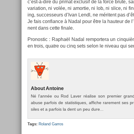
c’est-à-dire du primat ex­clusif de la force brute, sa
varia­tion, ni volée, ni amor­tie, ni lob, ni slice, ni 
ing, suc­ces­seurs d’Ivan Lendl, ne méritent pas d’êtr
Je fais con­fian­ce à Nadal pour être la hauteur de
nent dans cette fin­ale.
Pro­nos­tic : Raphaël Nadal re­mpor­tera un cin­qui
en trois, quat­re ou cinq sets selon le niveau qui s
About
An­toine
Né l'année ou Rod Laver réalise son pre­mi­er grand 
abuse par­fois de statis­tiques, af­fiche rare­ment ses p
siles et a par­fois la dent un peu dure...
Tags:
Roland Gar­ros