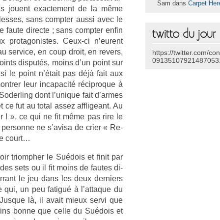
Sam dans
Carpet Her
’ils jouent ex­ac­te­ment de la même
lesses, sans com­pt­er aussi avec le
 faute di­rec­te ; sans com­pt­er enfin
twitto du jour
ux pro­tagonis­tes. Ceux-ci n’eurent
u ser­vice, en coup droit, en re­v­ers,
https://twitter.com/co
09135107921487053
ints dis­putés, moins d’un point sur
 si le point n’était pas déjà fait aux
ntr­er leur in­capacité récip­roque à
t Soderl­ing dont l’unique fait d’armes
ce fut au total assez affligeant. Au
r ! », ce qui ne fit même pas rire le
e per­son­ne ne s’avisa de crier « Re­
 le court…
ir tri­omph­er le Suédois et finit par
s sets ou il fit moins de fautes di­
­rant le jeu dans les deux de­rni­ers
e qui, un peu fatigué à l’at­taque du
. Jus­que là, il avait mieux servi que
oins bonne que celle du Suédois et