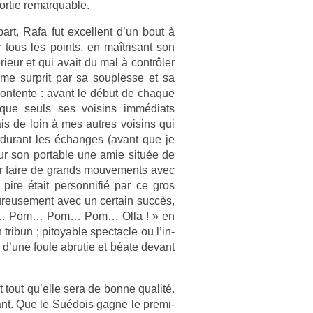
­tie re­mar­qu­able.
art, Rafa fut ex­cel­lent d’un bout à
ur tous les points, en maîtrisant son
érieur et qui avait du mal à contrôler
 me sur­prit par sa soup­lesse et sa
on­ten­te : avant le début de chaque
 que seuls ses voisins immédiats
ais de loin à mes aut­res voisins qui
ut durant les échan­ges (avant que je
sur son port­able une amie située de
pour faire de grands mouve­ments avec
 pire était per­son­nifié par ce gros
heureuse­ment avec un cer­tain succès,
… Pom… Pom… Pom… Olla ! » en
tri­bun ; pitoy­able spec­tacle ou l’in­
n d’une foule ab­rutie et béate de­vant
nt tout qu’elle sera de bonne qualité.
tant. Que le Suédois gagne le pre­mi­