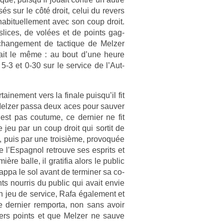
sés sur le côté droit, celui du re­v­ers
habituel­le­ment avec son coup droit.
 slices, de volées et de points gag­
chan­ge­ment de tac­tique de Melz­er
urait le même : au bout d’une heure
3 5-3 et 0-30 sur le ser­vice de l’Aut­
ne­ment vers la fin­ale puis­qu’il fit
Melz­er passa deux aces pour sauv­er
est pas co­utume, ce de­rni­er ne fit
e jeu par un coup droit qui sor­tit de
, puis par une troisiè­me, pro­voquée
e l’Es­pagnol retro­uve ses esprits et
re balle, il gratifia alors le pub­lic
p­pa le sol avant de ter­min­er sa co­
ts nour­ris du pub­lic qui avait envie
n jeu de ser­vice, Rafa égale­ment et
e­rni­er re­mpor­ta, non sans avoir
­ers points et que Melz­er ne sauve