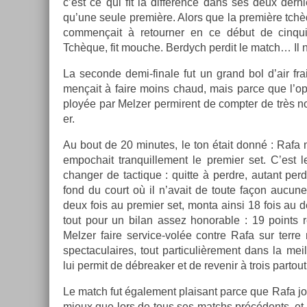
c’est ce qui fît la différence dans ses deux de­rni
qu’une seule première. Alors que la première tch
com­men­çait à re­tourn­er en ce début de cin­q
Tchèque, fit mouc­he. Be­rdych per­dit le match… Il ne
La secon­de demi-finale fut un grand bol d’air fr
men­çait à faire moins chaud, mais parce que l’op­p
ployée par Melz­er per­mirent de com­pt­er de très 
er.
Au bout de 20 minutes, le ton était donné : Rafa m
em­poc­hait tran­quil­le­ment le pre­mi­er set. C’es
chang­er de tac­tique : quit­te à per­dre, autant per­
fond du court où il n’avait de toute façon aucune
deux fois au pre­mi­er set, monta ainsi 18 fois au d
tout pour un bilan assez honor­able : 19 points r
Melz­er faire service-volée con­tre Rafa sur terr
spec­taculaires, tout par­ticuliè­re­ment dans la meil
lui per­mit de débreak­er et de re­venir à trois par­to
Le match fut égale­ment plaisant parce que Rafa joua
mieux que lors de tous ses matchs précédents, et qu