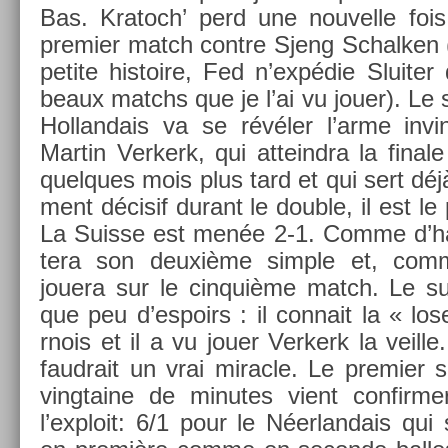
Bas. Kratoch’ perd une nouvel­le foi
pre­mi­er match con­tre Sjeng Schalk­en
petite his­toire, Fed n’expédie Sluit­e
beaux matchs que je l’ai vu jouer). Le 
Hol­landais va se révéler l’arme in­vin
Mar­tin Ver­kerk, qui at­teindra la fin­
quel­ques mois plus tard et qui sert déjà
ment décisif durant le doub­le, il est le 
La Suis­se est menée 2-1. Comme d’ha
tera son deuxième sim­ple et, com
jouera sur le cin­quiè­me match. Le sup
que peu d’es­poirs : il con­nait la « los
rnois et il a vu jouer Ver­kerk la veil­le.
faud­rait un vrai mirac­le. Le pre­mi­e
vingtaine de minutes vient con­firm­er 
l’exploit: 6/1 pour le Néer­landais qui 