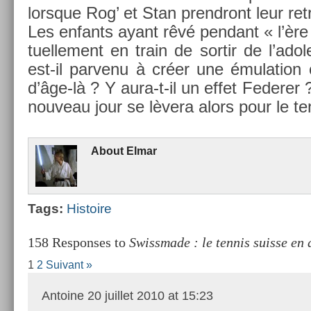
lorsque Rog’ et Stan pre­ndront leur re­tr
Les en­fants ayant rêvé pen­dant « l’ère
tuel­le­ment en train de sor­tir de l’ado
est-il par­venu à créer une émula­tion
d’âge-là ? Y aura-t-il un effet Feder­er 
nouveau jour se lèvera alors pour le te
About
Elmar
Tags:
His­toire
158 Responses to
Swissmade : le tennis suisse en d
1
2
Suivant »
Antoine
20 juillet 2010 at 15:23