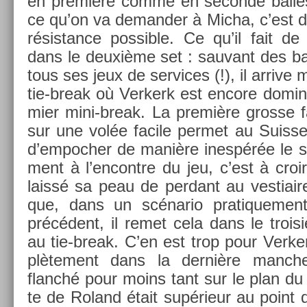
en première comme en secon­de bal­les.
ce qu’on va de­mand­er à Micha, c’est d’
résis­tance pos­sible. Ce qu’il fait de
dans le deuxième set : sauvant des ba
tous ses jeux de ser­vices (!), il ar­riv
tie-break où Ver­kerk est en­core domina
mi­er mini-break. La première gros­se f
sur une volée facile per­met au Suis­se
d’em­poch­er de manière inespérée le se
ment à l’en­contre du jeu, c’est à croi
laissé sa peau de per­dant au ves­tiair
que, dans un scénario pratique­ment
précédent, il remet cela dans le troisi
au tie-break. C’en est trop pour Ver­k
plète­ment dans la dernière man­che
flanché pour moins tant sur le plan du je
te de Roland était supérieur au point qu’