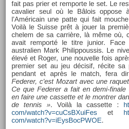
fait pas prier et re­mpor­te le set. Le r
cavali­er seul où le Bâlois op­pose 
l’Américain une patte qui fait mouc­h
Voilà le Suis­se prêt à jouer la premiè
chelem de sa carrière, là même où, ci
avait re­mporté le titre junior. Face 
australi­en Mark Philip­pous­sis. Le ni
élevé et Roger, une nouvel­le fois aprè
pre­mi­er set au jeu décisif, récite sa pa
pen­dant et après le match, fera d
Feder­er, c’est Mozart avec une raquet
Ce que Feder­er a fait en demi-finale et
en faire une cas­sette et le montr­er da
de ten­nis »
. Voilà la cas­sette :
h
com/watch?v=cuCsBXuiFes
et
h
com/watch?v­=iEys­BocPWOE
.