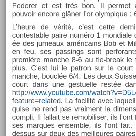
Feder­er et est très bon. Il per­met
pouvoir en­core glâner l’or olym­pique : 
L’heure de vérité, c’est cette demi-f
contest­able paire numéro 1 mon­diale 
ée des jumeaux américains Bob et Mi
en feu, ses pass­ings sont per­forant
première man­che 8-6 au tie-break le 
plus. C’est lui le pat­ron sur le cou
man­che, bouclée 6/4. Les deux Suis­ses
court dans une ges­tuel­le restée d
http://www.youtube.­com/watch?v=D
feature=­related
. La facilité avec laquel­l
qu­ise ne rend pas vrai­ment la di­mens­
compli. Il fal­lait se re­mobilis­er, ils l’ont f
ses mar­ques en­semble, ils l’ont fait. Il
de­ssus sur deux des meil­leures paires