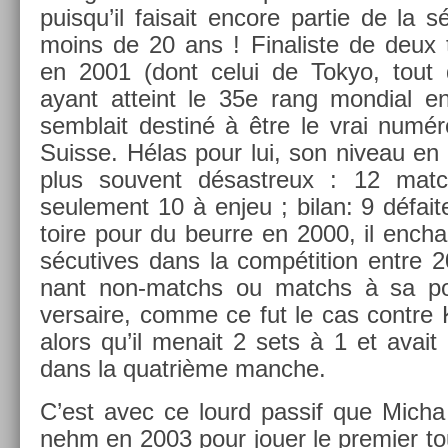
puis­qu’il faisait en­core par­tie de la s
moins de 20 ans ! Fin­alis­te de deux t
en 2001 (dont celui de Tokyo, tout
ayant at­teint le 35e rang mon­di­al e
semblait de­stiné à être le vrai numé
Suis­se. Hélas pour lui, son niveau en
plus souvent désastreux : 12 match
seule­ment 10 à enjeu ; bilan: 9 défait
toire pour du be­ur­re en 2000, il en­ch
sécutives dans la com­péti­tion entre 2
nant non-matchs ou matchs à sa port
versaire, comme ce fut le cas con­tre 
alors qu’il menait 2 sets à 1 et avait
dans la quat­rième man­che.
C’est avec ce lourd pas­sif que Micha
nehm en 2003 pour jouer le pre­mi­er to