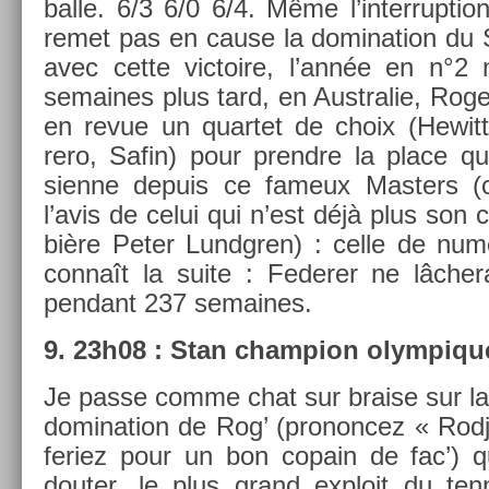
balle. 6/3 6/0 6/4. Même l’in­terrup­ti
remet pas en cause la domina­tion du Su
avec cette vic­toire, l’année en n°2 m
semaines plus tard, en Australie, Rog
en revue un quar­tet de choix (Hewitt
rero, Safin) pour pre­ndre la place qui
sien­ne de­puis ce fameux Mast­ers (c
l’avis de celui qui n’est déjà plus son
bière Peter Lundgr­en) : celle de num
connaît la suite : Feder­er ne lâcher
pen­dant 237 semaines.
9. 23h08 : Stan champ­ion olym­piqu
Je passe comme chat sur bra­ise sur la
domina­tion de Rog’ (pro­non­cez « Ro
feriez pour un bon co­pain de fac’) q
dout­er, le plus grand ex­ploit du ten­