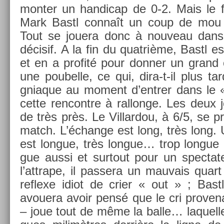
mont­er un han­dicap de 0-2. Mais le 
Mark Bastl connaît un coup de mou a
Tout se jouera donc à nouveau dans 
décisif. A la fin du quat­rième, Bastl est
et en a pro­fité pour donn­er un gran
une poubel­le, ce qui, dira-t-il plus tar
gniaque au mo­ment d’entr­er dans le
cette re­ncontre à ral­longe. Les deux 
de très près. Le Vil­lardou, à 6/5, se p
match. L’échan­ge est long, très long.
est lon­gue, très lon­gue… trop lon­gue
gue aussi et sur­tout pour un spec­tate
l’attrape, il pas­sera un mauvais quart
re­flexe idiot de crier « out » ; Bastl
avouera avoir pensé que le cri pro­vena
– joue tout de même la balle… laquel­le