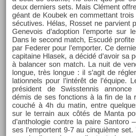
deux de­rni­ers sets. Mais Clément offr
géant de Koubek en com­met­tant trois 
sécutives. Hélas, Ros­set ne par­vient p
Genevois d’adop­tion l’em­porte sur l
Dans le second match, Escudé pro­fite
par Feder­er pour l’em­port­er. Ce de­rni­
capitaine Hlasek, a décidé d’avoir sa p
à balanc­er son match. La nuit de ven
lon­gue, très lon­gue : il s’agit de régl
lation­nels pour l’intérêt de l’équipe.
président de Swissten­nis an­non­c
démis de ses fonc­tions à la fin de la r
couché à 4h du matin, entre quel­que
sur le ter­rain aux côtés de Manta pour
d’anthologie con­tre la paire San­toro 
ses l’em­portent 9-7 au cin­quiè­me set. 