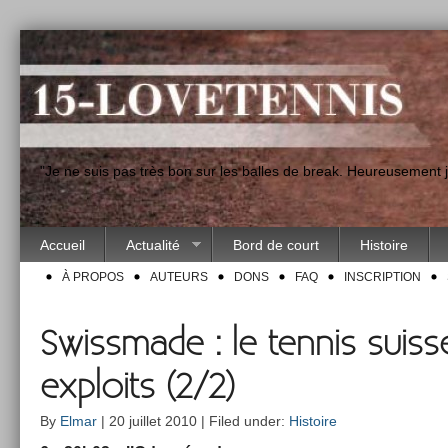
"Je ne suis pas très bon sur les balles de break. Heureusement
Accueil
Actualité
Bord de court
Histoire
À PROPOS
AUTEURS
DONS
FAQ
INSCRIPTION
Swissmade : le tennis suiss
exploits (2/2)
By
Elmar
| 20 juillet 2010 | Filed under:
Histoire