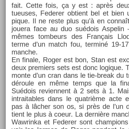
fait. Cette fois, ça y est : après deux 
tueuses, Feder­er ob­tient bel et bien 
pique. Il ne reste plus qu’à en connaît
jouera face au duo suédois As­pelin
mêmes tom­beurs des Français Llo
terme d’un match fou, ter­miné 19-17 
man­che.
En fin­ale, Roger est bon, Stan est ex­c
deux pre­mi­ers sets est donc logique. To
monte d’un cran dans le tie-break du tr
déroule en même temps que la fin
Suédois re­vien­nent à 2 sets à 1. Mai
in­trait­ables dans le quat­rième acte 
pas à lâcher son os, si près de l’un des
tient le plus à coeur. La dernière man­c
Waw­rinka et Feder­er sont champ­ions