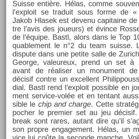
Suis­se entière. Hélas, comme souven
l’exploit se traduit sous forme de 
Jakob Hlasek est de­venu capitaine de
tre l’avis des joueurs) et évince Ros­s
de l’équipe. Bastl, alors dans le Top 1
quab­le­ment le n°2 du team suis­se. L
dis­pute dans une petite salle de Zurich 
Geor­ge, valeureux, prend un set à 
avant de réalis­er un monu­ment de 
décisif con­tre un ex­cel­lent Philip­pou
di­al. Bastl rend l’exploit pos­sible en 
ment service-volée et en ten­tant aus
sible le
chip and char­ge
. Cette stratég
poch­er le pre­mi­er set au jeu décisif
break sont rares, autant dire qu’il s’agi
son pro­pre en­gage­ment. Hélas, un m
vice lui coûte la secon­de man­che. Voi