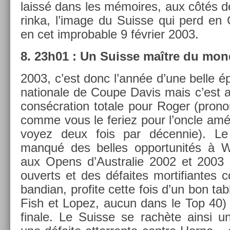
laissé dans les mémoires, aux côtés d
rinka, l’image du Suis­se qui perd en
en cet im­prob­able 9 février 2003.
8. 23h01 : Un Suis­se maître du mon
2003, c’est donc l’année d’une belle é
nationale de Coupe Davis mais c’est 
con­sécra­tion totale pour Roger (pro­n
comme vous le feriez pour l’oncle amé
voyez deux fois par décen­nie). Le 
manqué des be­lles op­por­tunités à
aux Opens d’Australie 2002 et 2003 
ouverts et des défaites mor­tifian­tes 
bandian, pro­fite cette fois d’un bon ta
Fish et Lopez, aucun dans le Top 40) 
fin­ale. Le Suis­se se rachète ainsi un