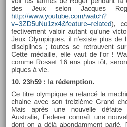
voir les lar­mes de Roger pen­dant la
des Jeux selon Jac­ques Ro
http://www.youtube.­com/watch?
v=3ZD5uNu1zx4&feature=­related
), c
fective­ment valoir autant qu’une vic­t
Jeux Olym­piques, il n’exis­te plus de h
dis­cip­lines ; toutes se retro­uvent su
Cette médail­le, elle vaut de l’or ! Wa
comme Ros­set 16 ans plus tôt, seron
piques à vie.
10. 23h59 : la rédemp­tion.
Ce titre olym­pique a re­lancé la mac­h
chaine avec son treiziè­me Grand ch
Mais après une nouvel­le défaite
Australie, Feder­er connaît une nouvel­
dont on a déjà ab­on­dam­ment parlé. Pu