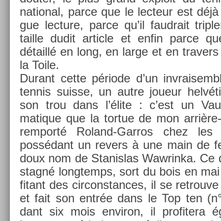
nation­al, parce que le lec­teur est déjà
gue lec­ture, parce qu’il faud­rait tri­pl­
tail­le dudit ar­ticle et enfin parce 
détaillé en long, en large et en trav­ers
la Toile.
Durant cette période d’un in­vraisembl
ten­nis suis­se, un autre joueur helvéti
son trou dans l’élite : c’est un Vau
matique que la tor­tue de mon arrière
re­mporté Roland-Garros chez les
possédant un re­v­ers à une main de f
doux nom de Stanis­las Waw­rinka. Ce de
stagné longtemps, sort du bois en mai
fitant des cir­constan­ces, il se retro­u
et fait son entrée dans le Top ten (n°
dant six mois en­viron, il pro­fitera 