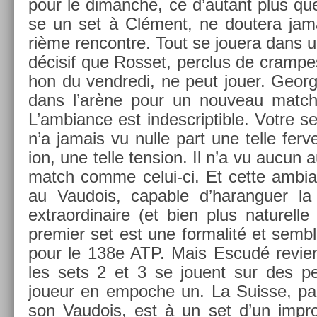
pour le di­manche, ce d’autant plus que l
se un set à Clément, ne doutera jama
rième re­ncontre. Tout se jouera dans u
décisif que Ros­set, per­clus de cram­p
hon du vendredi, ne peut jouer. Geor­
dans l’arène pour un nouveau match 
L’am­bian­ce est in­descrip­tible. Votre se
n’a jamais vu nulle part une telle fer­v
ion, une telle tens­ion. Il n’a vu aucun a
match comme celui-ci. Et cette am­bia
au Vaudois, cap­able d’haran­gu­er l
extra­or­dinaire (et bien plus naturel­le
pre­mi­er set est une for­malité et sembl
pour le 138e ATP. Mais Escudé re­vient
les sets 2 et 3 se jouent sur des pe
joueur en em­poc­he un. La Suis­se, par
son Vaudois, est à un set d’un im­prob­