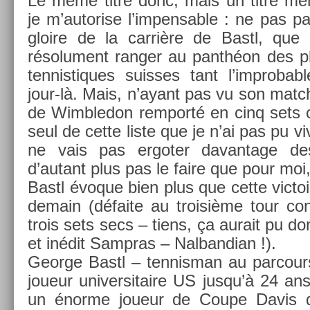
Le même titre donc, mais un titre men
je m’autor­ise l’im­pens­able : ne pas pa
gloire de la carrière de Bastl, que l
résolu­ment rang­er au panthéon des pl
ten­nistiques suis­ses tant l’improb­ab
jour-là. Mais, n’ayant pas vu son mat
de Wimbledon re­mporté en cinq sets c
seul de cette liste que je n’ai pas pu vivr
ne vais pas er­got­er davan­tage de
d’autant plus pas le faire que pour moi
Bastl évoque bien plus que cette vic­to
demain (défaite au troisiè­me tour con
trois sets secs – tiens, ça aurait pu don
et inédit Sampras – Nal­bandian !).
Geor­ge Bastl – ten­nisman au par­cour
joueur uni­ver­sitaire US jusqu’à 24 an
un énorme joueur de Coupe Davis qui