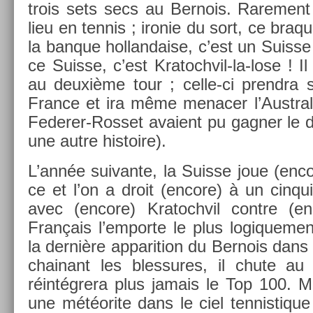
trois sets secs au Be­rnois. Rare­ment
lieu en ten­nis ; ir­onie du sort, ce bra
la ban­que hol­landa­ise, c’est un Suis­se
ce Suis­se, c’est Kratochvil-la-lose ! I
au deuxième tour ; celle-ci pre­ndra 
Fran­ce et ira même menac­er l’Australi
Federer-Rosset avaient pu gagn­er le 
une autre his­toire).
L’année suivan­te, la Suis­se joue (en­co
ce et l’on a droit (en­core) à un cin­q
avec (en­core) Kratochvil con­tre (e
Français l’em­porte le plus logique­m
la dernière ap­pari­tion du Be­rnois dans 
chainant les bles­sures, il chute au 
réintégrera plus jamais le Top 100. Mic
une météorite dans le ciel ten­nistique