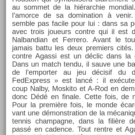
au som­met de la hié­rarchie mon­di­al.
l’amor­ce de sa domina­tion à venir.
semble pas facile pour lui : dans sa po
avec trois joueurs con­tre qui il est dé
Nal­bandian et Fer­rero. Avant le tou
jamais battu les deux pre­mi­ers cités.
con­tre Agas­si est un déclic dans la
Dans un match tendu, il sauve une ba
de l’em­port­er au jeu décisif du d
FedExpress » est lancé : il exécute
coup Nalby, Mos­kito et A-Rod en demi-f
donc Dédé en fin­ale. Cette fois, de 
Pour la première fois, le monde écar­q
vant une démonstra­tion de la mécaniqu
ten­nis cham­pagne, dans la filière d
passé en cad­ence. Tout re­ntre et Aga