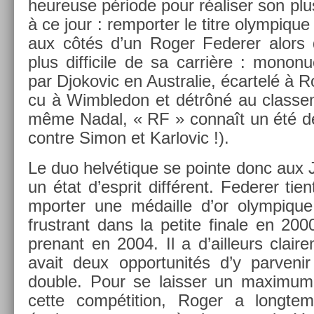
heureuse période pour réalis­er son plus
à ce jour : re­mport­er le titre olym­piqu
aux côtés d’un Roger Feder­er alors 
plus dif­ficile de sa carrière : mono­
par Djokovic en Australie, écar­telé à 
cu à Wimbledon et détrôné au clas­se­m
même Nadal, « RF » connaît un été dé
con­tre Simon et Kar­lovic !).
Le duo helvétique se poin­te donc aux
un état d’esprit différent. Feder­er tien
mport­er une médail­le d’or olym­piq
frustrant dans la petite fin­ale en 20
prenant en 2004. Il a d’ail­leurs claire
avait deux op­por­tunités d’y par­venir
doub­le. Pour se laiss­er un maxi­mu
cette com­péti­tion, Roger a longte