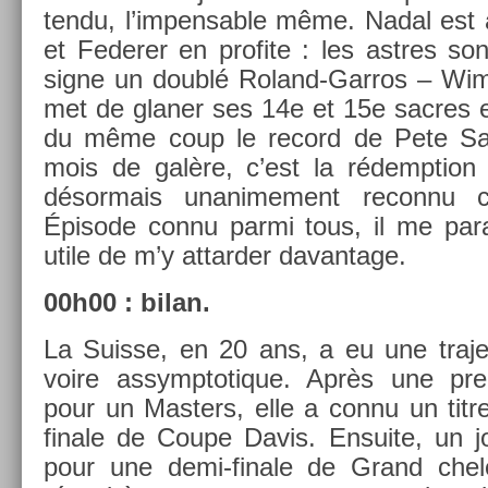
tendu, l’im­pens­able même. Nadal est
et Feder­er en pro­fite : les as­tres s
signe un doublé Roland-Garros – Wimb
met de glan­er ses 14e et 15e sac­res e
du même coup le re­cord de Pete S
mois de galère, c’est la rédemp­tion 
désor­mais un­anime­ment re­con­
Épisode connu parmi tous, il me para­it
utile de m’y at­tard­er davan­tage.
00h00 : bilan.
La Suis­se, en 20 ans, a eu une trajec­
voire as­symptotique. Après une premi
pour un Mast­ers, elle a connu un titr
fin­ale de Coupe Davis. En­suite, un jo
pour une demi-finale de Grand che