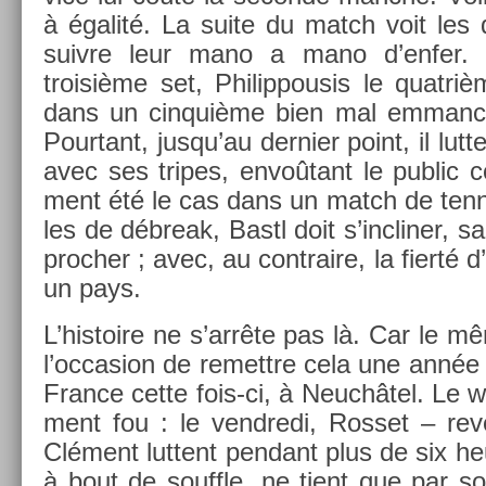
à égalité. La suite du match voit les
suiv­re leur mano a mano d’enfer. B
troisiè­me set, Philip­pousis le quat­r
dans un cin­quiè­me bien mal em­manc
Pour­tant, jusqu’au de­rni­er point, il lut
avec ses tri­pes, envoûtant le pub­lic
ment été le cas dans un match de ten­n
les de débreak, Bastl doit s’inclin­er, s
proch­er ; avec, au contra­ire, la fierté d
un pays.
L’his­toire ne s’arrête pas là. Car le 
l’oc­cas­ion de re­mettre cela une année 
Fran­ce cette fois-ci, à Neuchâtel. Le 
ment fou : le vendredi, Ros­set – re­
Clément lut­tent pen­dant plus de six h
à bout de souffle, ne tient que par so