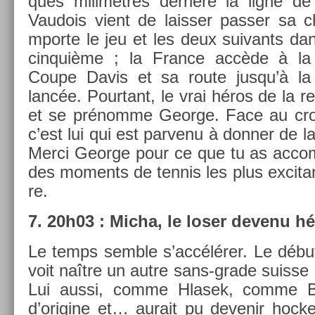
ques milimètres derrière la ligne de
Vaudois vient de laiss­er pass­er sa 
mpor­te le jeu et les deux suivants dan
cin­quiè­me ; la Fran­ce accède à la
Coupe Davis et sa route jusqu’à la vi
lancée. Pour­tant, le vrai héros de la re
et se prénomme Geor­ge. Face au cro
c’est lui qui est par­venu à donn­er de la
Merci Geor­ge pour ce que tu as ac­comp
des mo­ments de ten­nis les plus ex­citan
re.
7. 20h03 : Micha, le loser de­venu h
Le temps semble s’accélérer. Le déb
voit naître un autre sans-grade suis­se :
Lui aussi, comme Hlasek, comme B
d’origine et… aurait pu de­venir hoc­key