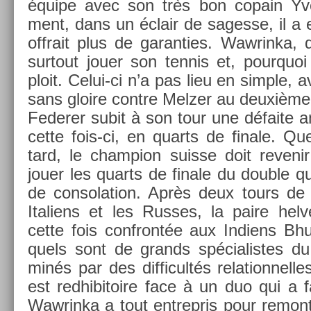
équipe avec son très bon co­pain Yves 
ment, dans un éclair de sages­se, il a 
of­frait plus de garant­ies. Waw­rinka,
sur­tout jouer son ten­nis et, pour­quo
ploit. Celui-ci n’a pas lieu en sim­ple, a
sans gloire con­tre Melz­er au deuxième
Feder­er subit à son tour une défaite a
cette fois-ci, en quarts de fin­ale. Qu
tard, le champ­ion suis­se doit re­veni
jouer les quarts de fin­ale du doub­le qu
de con­sola­tion. Après deux tours de c
Italiens et les Rus­ses, la paire helv
cette fois con­frontée aux In­diens Bhu
quels sont de grands spécialis­tes du
minés par des dif­ficultés re­lation­nelle
est re­dhibitoire face à un duo qui a f
Waw­rinka a tout en­trep­ris pour re­mon