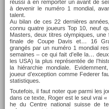
réussi à en re­mport­er un avant de sei
à de­venir le numéro 1 mon­di­al, ava
talent.
Au bilan de ces 22 dernières années,
connu quat­re joueurs Top 10, neuf qual
Mast­ers, deux tit­res olym­piques, une 
finale de Coupe Davis et… 16 Gr
grangés par un numéro 1 mon­di­al res
semaines – ce qui fait d’elle la… deux
les USA) la plus représentée de l’his­
la hié­rarchie mon­diale. Evi­dem­men
joueur d’ex­cep­tion comme Feder­er fau
statis­tiques.
Toutefois, il faut noter que parmi les jo
dans ce texte, Roger est le seul vrai « 
he du Centre nation­al suis­se de ten