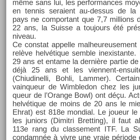
même sans lui, les per­for­mances moy
en ten­nis seraient au-dessus de la
pays ne com­por­tant que 7,7 mill­ions d
22 ans, la Suis­se a toujours été pré
niveau.
Ce con­stat ap­pelle mal­heureuse­ment 
relève helvétique semble in­exis­tante.
29 ans et en­tame la dernière par­tie de
déjà 25 ans et les viennent-ensui
(Chiudinel­li, Bohli, Lamm­er). Cer­tai
vain­queur de Wimbledon chez les juni
queur de l’Oran­ge Bowl) ont déçu. Ac­tu
helvétique de moins de 20 ans le mi
Ehrat) est 818e mon­di­al. Le joueur l
les juniors (Di­mit­ri Brett­ing), il faut 
113e rang du clas­se­ment ITF. La Su
con­damnée à vivre une vraie période 