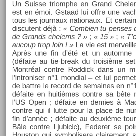
Un Suis­se tri­omphe en Grand Chelem
est en émoi. Gstaad lui offre une vache
tous les jour­naux nationaux. Et cer­tai
dis­cutent déjà :
« Com­bi­en tu pen­ses q
de Grands chelems ? »
;
« 15 »
;
« T’
aucoup trop loin ! »
La vie est mer­veil­l
Après une fin d’été et un auto­mne
(défaite au tie-break du troisiè­me se
Montréal con­tre Rod­dick dans un m
l’intronis­er n°1 mon­di­al – et lui per­m
de battre le re­cord de semaines en n°1
défaite en huitièmes con­tre sa bête 
l’US Open ; défaite en de­m­ies à Mad­r
con­tre qui il lutte pour la place de n
fin d’année ; défaite au deuxième tour
Bâle con­tre Ljubicic), Feder­er se poi
Hous­ton qui sym­bolisera claire­ment 