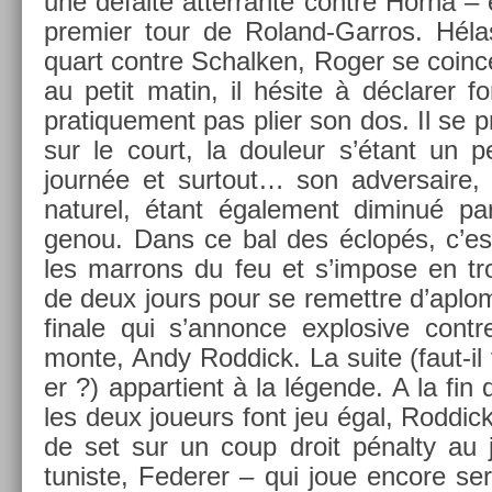
une défaite at­terran­te con­tre Horna – 
pre­mi­er tour de Roland-Garros. Hélas
quart con­tre Schalk­en, Roger se co­in­
au petit matin, il hésite à déclar­er for
pratique­ment pas plier son dos. Il se 
sur le court, la douleur s’étant un p
journée et sur­tout… son ad­versaire,
naturel, étant égale­ment di­minué pa
genou. Dans ce bal des éclopés, c’est 
les mar­rons du feu et s’im­pose en tro
de deux jours pour se re­mettre d’ap­l
finale qui s’an­nonce ex­plosive con­tr
monte, Andy Rod­dick. La suite (faut-il 
er ?) ap­partient à la légende. A la fin 
les deux joueurs font jeu égal, Rod­dic
de set sur un coup droit pénalty au j
tunis­te, Feder­er – qui joue en­core s