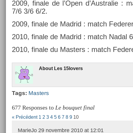
2009, fin­ale de l’Open d’Australie : 
7/6 3/6 6/2.
2009, fin­ale de Mad­rid : match Feder­er
2010, fin­ale de Mad­rid : match Nadal 6
2010, fin­ale du Mast­ers : match Feder­
About
Les 15lovers
Tags:
Mast­ers
677 Responses to
Le bouquet final
« Précédent
1
2
3
4
5
6
7
8
9
10
MarieJo
29 novembre 2010 at 12:01