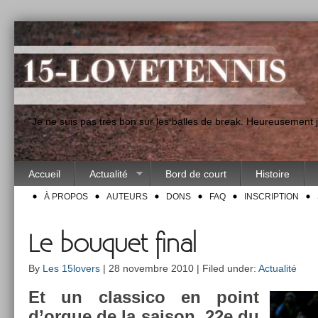
"Je ne suis pas très bon sur les balles de break. Heureusement
Accueil
Actualité
Bord de court
Histoire
À PROPOS
AUTEURS
DONS
FAQ
INSCRIPTION
Le bouquet final
By
Les 15lovers
| 28 novembre 2010 | Filed under:
Actualité
Et un clas­sico en point
d’orgue de la saison. 22e du