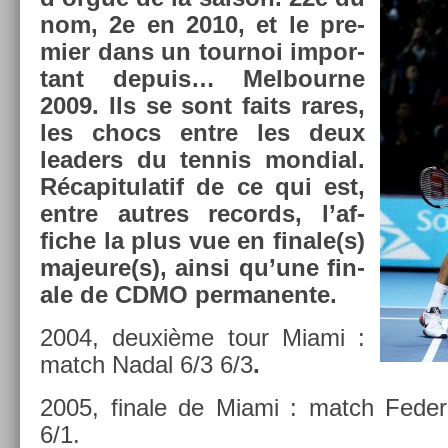
nom, 2e en 2010, et le pre­
mi­er dans un tour­noi im­por­
tant de­puis… Mel­bour­ne
2009. Ils se sont faits rares,
les chocs entre les deux
lead­ers du ten­nis mon­di­al.
Récapitulatif de ce qui est,
entre aut­res re­cords, l’af­
fiche la plus vue en fin­ale(s)
majeure(s), ainsi qu’une fin­
ale de CDMO per­manen­te.
2004, deuxième tour Miami :
match Nadal 6/3 6/3
.
2005, fin­ale de Miami : match Feder­
6/1.