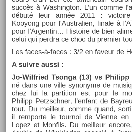
succès à Was­hington. L’un comme l’au
débuté leur année 2011 : vic­toire à
Kooyong pour l’Australi­en, fin­ale à l
pour l’Ar­gentin… His­toire de bien al­ime
celui qui per­dra ce choc du pre­mi­er tou
Les faces-à-faces : 3/2 en faveur de H
A suiv­re aussi :
Jo-Wilfried Tson­ga (13) vs Philipp 
né dans une ville syn­onyme de musiqu
chez lui la par­ti­tion est pour le m
Philipp Petzschn­er, l’en­fant de Bayre
tout. Du meil­leur, comme quand, sorti 
il re­mpor­te le tour­noi de Vien­ne en
Lopez et Mon­fils. Du meil­leur en­core