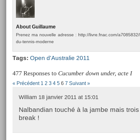
About
Guil­laume
Pre­nez ma nouvel­le ad­resse : http://livre.fnac.com/a70858
du-tennis-moderne
Tags:
Open d'Australie 2011
477 Responses to
Cucumber down under, acte I
« Précédent
1
2
3
4
5
6
7
Suivant »
William
18 janvier 2011 at 15:01
Nalbandian touché à la jambe mais trois
break !