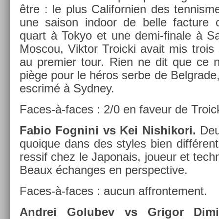
être : le plus Califor­ni­en des ten­nism
une saison in­door de belle fac­ture 
quart à Tokyo et une demi-finale à Sa
Mos­cou, Vik­tor Troic­ki avait mis trois
au pre­mi­er tour. Rien ne dit que ce 
piège pour le héros serbe de Be­lgrade,
escrimé à Syd­ney.
Faces-à-faces : 2/0 en faveur de Troic­k
Fabio Fog­nini vs Kei Nis­hikori.
Deux
quoique dans des styles bien différents
ressif chez le Japonais, joueur et tech­nic
Beaux échan­ges en per­spec­tive.
Faces-à-faces : aucun affron­te­ment.
An­drei Golubev vs Grigor Di­mi