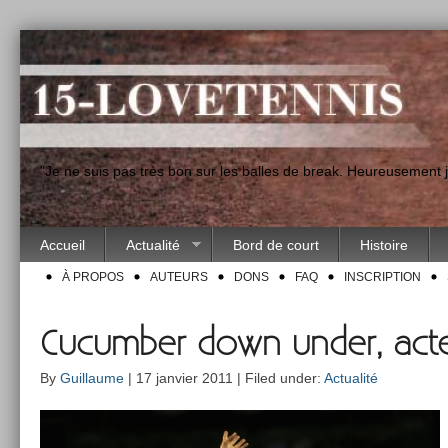
"Je ne suis pas très bon sur les balles de break. Heureusement
Accueil
Actualité
Bord de court
Histoire
À PROPOS
AUTEURS
DONS
FAQ
INSCRIPTION
Cucumber down under, acte
By
Guillaume
| 17 janvier 2011 | Filed under:
Actualité