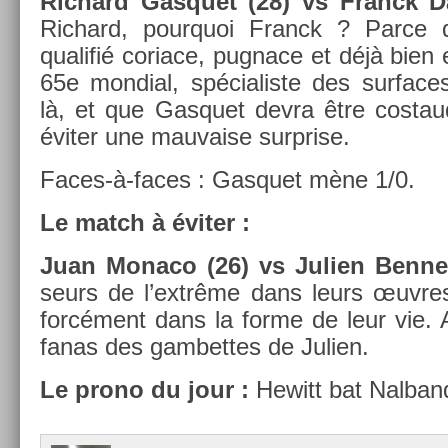
Ric­hard Gas­quet (28) vs Franck D
Ric­hard, pour­quoi Franck ? Parce 
qualifié cor­iace, pug­nace et déjà bien e
65e mon­di­al, spécialis­te des sur­fac
là, et que Gas­quet devra être co­staud
éviter une mauva­ise sur­pr­ise.
Faces-à-faces : Gas­quet mène 1/0.
Le match à éviter :
Juan Monaco (26) vs Juli­en Be­nn
seurs de l’extrême dans leurs œuvres
forcément dans la forme de leur vie. A
fanas des gam­bettes de Juli­en.
Le prono du jour :
Hewitt bat Nal­ban