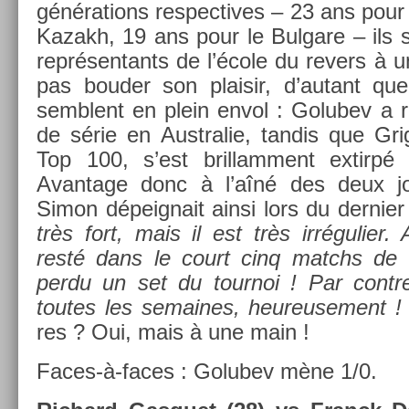
généra­tions re­spec­tives – 23 ans pour
Kazakh, 19 ans pour le Bul­gare – ils 
re­présen­tants de l’école du re­v­ers à
pas boud­er son plaisir, d’autant qu
semblent en plein envol : Golubev a r
de série en Australie, tan­dis que Gri
Top 100, s’est bril­lam­ment ex­tirpé d
Avan­tage donc à l’aîné des deux jo
Simon dépeig­nait ainsi lors du de­rni­e
très fort, mais il est très ir­réguli­er
resté dans le court cinq matchs de s
perdu un set du tour­noi ! Par con­tr
toutes les semaines, heureuse­ment !
res ? Oui, mais à une main !
Faces-à-faces : Golubev mène 1/0.