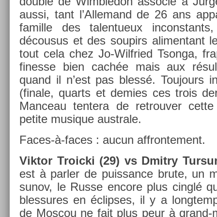
doub­le de Wimbledon as­socié à Jurg­
aussi, tant l’Al­lemand de 26 ans ap­pa
famil­le des talen­tueux in­constant
décousus et des soupirs al­imen­tant le
tout cela chez Jo-Wilfried Tson­ga, fra
fin­es­se bien cachée mais aux résul­t
quand il n’est pas blessé. Toujours in­
(fin­ale, quarts et de­m­ies ces trois d
Man­ceau ten­tera de retro­uv­er cett
petite musique australe.
Faces-à-faces : aucun affron­te­ment.
Vik­tor Troic­ki (29) vs Dmit­ry Tur­su
est à parl­er de puis­sance brute, un m
sunov, le Russe en­core plus cinglé q
bles­sures en éclip­ses, il y a longtem
de Mos­cou ne fait plus peur à grand-