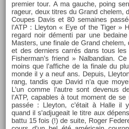
pre­mi­er tour. A ma gauc­he, poing s
rageur, deux tit­res du Grand chelem, 
Co­upes Davis et 80 semaines passée
l’ATP : Lleyton « Eye of the Tiger » H
re­gard noir démenti par une be­daine
Mast­ers, une fin­ale de Grand chelem,
et des de­rni­ers carrés dans tous le
Fis­herman’s friend » Nal­bandian. Ce 
moins que l’af­fiche de la fin­ale du pl
monde il y a neuf ans. De­puis, Lleyton
rang, tan­dis que David n’a que moyen
L’un comme l’autre sont de­venus des 
l’ATP, cap­ables à tout mo­ment de se ra
passée : Lleyton, c’était à Halle il 
quand il s’ad­jugeait le titre aux dépens
battu 15 fois (!) de suite, Roger Feder­e
cours d’un bel été américain co­uro