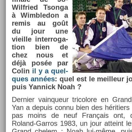
Wilfried Tson­ga
à Wimbledon a
remis au goût
du jour une
vieil­le in­ter­roga­
tion bien de
chez nous et
déjà posée par
Colin
il y a quel­
ques années
: quel est le meil­leur 
puis Yan­nick Noah ?
De­rni­er vain­queur tri­colore en Gra
Yan a de­puis connu bien des hériti­ers p
pas moins de neuf Français ont, 
Roland-Garros 1983, un jour at­teint le
Grand chelem : Noah lui-même, puis 