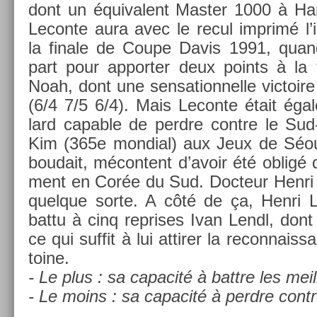
dont un équivalent Mast­er 1000 à H
Lecon­te aura avec le recul im­primé 
la fin­ale de Coupe Davis 1991, quand 
part pour ap­port­er deux points à la
Noah, dont une sen­sation­nelle vic­toi
(6/4 7/5 6/4). Mais Lecon­te était éga
lard cap­able de per­dre con­tre le S
Kim (365e mon­di­al) aux Jeux de Séoul
boudait, mécon­tent d’avoir été obligé 
ment en Corée du Sud. Doc­teur Henri et
quel­que sorte. A côté de ça, Henri L
battu à cinq re­prises Ivan Lendl, do
ce qui suf­fit à lui at­tir­er la re­con­nais
toine.
- Le plus : sa capacité à battre les meil­
- Le moins : sa capacité à per­dre con­tr