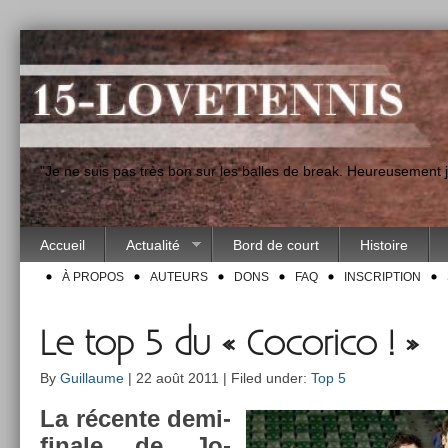
"Je ne suis pas très bon sur les balles de break. Heureusement
Accueil
Actualité
Bord de court
Histoire
À PROPOS
AUTEURS
DONS
FAQ
INSCRIPTION
Le top 5 du « Cocorico ! »
By
Guillaume
| 22 août 2011 | Filed under:
Top 5
La récente demi-
finale de Jo-