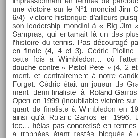
im­pres­sion­nant en ter­mes de par­co
une vic­toire sur le N°1 mon­di­al Jim Co
6/4), vic­toire his­torique d’ail­leurs puis­q
son leadership mon­di­al à « Big Jim »
Sampras, qui en­tamait là un des pl
l’his­toire du ten­nis. Pas découragé p
en fin­ale (4, 4 et 3), Cédric Piolin
cette fois à Wimbledon… où l’at­ten
douc­he con­tre « Pis­tol Pete » (4, 2 e
ment, et contra­ire­ment à notre can­
For­get, Cédric était un joueur de Gr
ment demi-finaliste à Roland-Garro
Open en 1999 (in­oub­li­able vic­toire su
quart de fin­alis­te à Wimbledon en 1
ainsi qu’à Roland-Garros en 1996. 
toc… hélas pas concrétisé en ter­mes de
à trophées étant restée bloquée à c