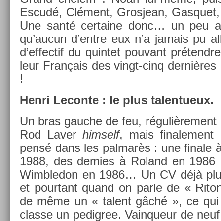
Escudé, Clément, Gros­jean, Gas­quet, T
Une santé cer­taine donc… un peu at
qu’aucun d’entre eux n’a jamais pu al
d’ef­fectif du quin­tet pouvant prétendre
leur Français des vingt-cinq dernières
!
Henri Lecon­te : le plus talen­tueux.
Un bras gauc­he de feu, réguliè­re­ment
Rod Laver
him­self
, mais fin­ale­men
pensé dans les pal­marès : une fin­ale
1988, des de­m­ies à Roland en 1986 e
Wimbledon en 1986… Un CV déjà plus 
et pour­tant quand on parle de « Rito
de même un « talent gâché », ce qui
clas­se un pedig­ree. Vain­queur de neuf 