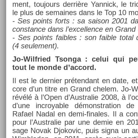
ment, toujours derrière Yan­nick, le tr
le plus de semaines dans le Top 10 mon­
- Ses points forts : sa saison 2001 da
con­stan­ce dans l’ex­cell­ence en Gran
- Ses points faib­les : son faib­le total 
(4 seule­ment).
Jo-Wilfried Tson­ga : celui qui pe
tout le monde d’ac­cord.
Il est le de­rni­er préten­dant en date, 
core d’un titre en Grand chelem. Jo-Wil
révélé à l’Open d’Australie 2008, à l’o
d’une in­croy­able démonstra­tion de 
Rafael Nadal en demi-finales. Il a con­f
pour l’Australie par une demie en 201
sage Novak Djokovic, puis signa un autr