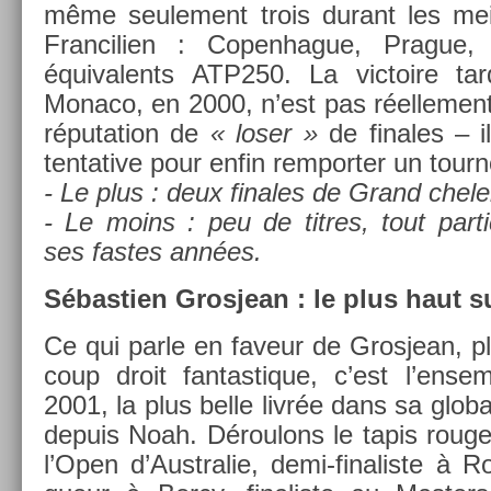
même seule­ment trois durant les mei
Fran­cili­en : Co­pen­hague, Prague,
équivalents ATP250. La vic­toire tar
Monaco, en 2000, n’est pas réel­le­ment
réputa­tion de
« loser »
de fin­ales – i
ten­tative pour enfin re­mport­er un tour­n
- Le plus : deux fin­ales de Grand chel
- Le moins : peu de tit­res, tout par­ti
ses fas­tes années.
Sébas­ti­en Gros­jean : le plus haut 
Ce qui parle en faveur de Gros­jean, p
coup droit fan­tastique, c’est l’en­s
2001, la plus belle livrée dans sa global
de­puis Noah. Déroulons le tapis rouge 
l’Open d’Australie, demi-finaliste à R