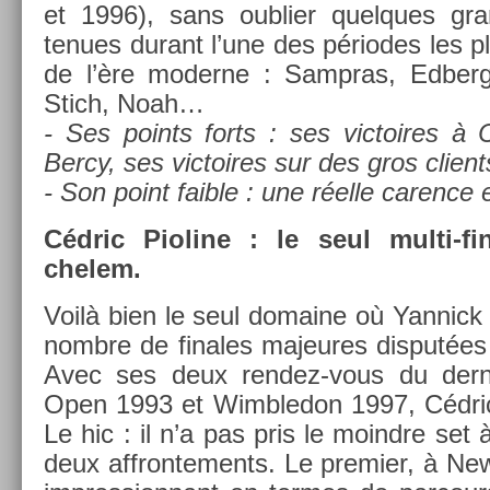
et 1996), sans oub­li­er quel­ques gran
tenues durant l’une des périodes les plus
de l’ère moder­ne : Sampras, Ed­berg, B
Stich, Noah…
- Ses points forts : ses vic­toires à C
Bercy, ses vic­toires sur des gros client
- Son point faib­le : une réelle car­enc
Cédric Pioline : le seul multi-f
chelem.
Voilà bien le seul domaine où Yan­nick 
nombre de fin­ales majeures dis­put­ées
Avec ses deux rendez-vous du de­rni
Open 1993 et Wimbledon 1997, Cédric P
Le hic : il n’a pas pris le moindre se
deux affron­te­ments. Le pre­mi­er, à New