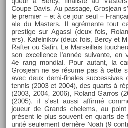
queur à Bercy, fin­alis­te au Mast­er
Coupe Davis. Au pas­sage, Gros­jean s
le pre­mi­er – et à ce jour seul – Français
ale du Mast­ers. Il agrémente tout ce
pre­stige sur Agas­si (deux fois, Rol
ers), Kafel­nikov (deux fois, Bercy et M
Raft­er ou Safin. Le Mar­seil­lais touc­her
son ex­cell­ence l’année suivan­te, en 
4e rang mon­di­al. Pour autant, la c
Gros­jean ne se résume pas à cette s
avec deux demi-finales suc­ces­sives 
ten­nis (2003 et 2004), des quarts à répé
(2003, 2004, 2006), Roland-Garros (
(2005), il s’est aussi af­firmé comme
joueur de Grands chelems, au point 
présent le plus souvent en quarts de f
unité seule­ment derrière Noah (9 con­tr