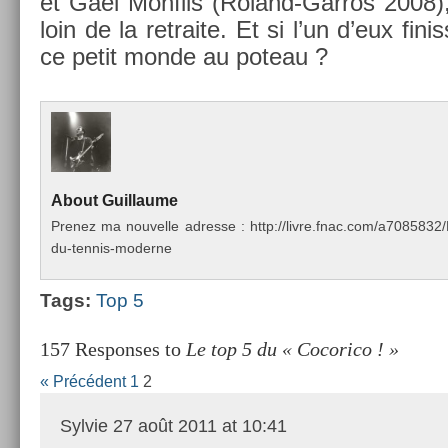
et Gaël Mon­fils (Roland-Garros 2008)
loin de la re­traite. Et si l’un d’eux fin­is­
ce petit monde au poteau ?
About
Guil­laume
Pre­nez ma nouvel­le ad­resse : http://livre.fnac.com/a70858
du-tennis-moderne
Tags:
Top 5
157 Responses to
Le top 5 du « Cocorico ! »
« Précédent
1
2
Sylvie
27 août 2011 at 10:41