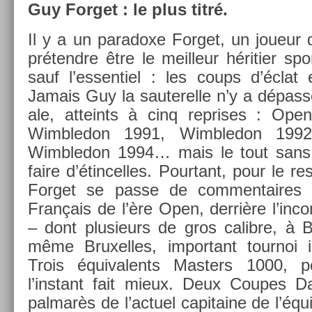
Guy For­get : le plus titré.
Il y a un para­doxe For­get, un joueur 
prétendre être le meil­leur hériti­er spo
sauf l’es­sentiel : les coups d’écla
Jamais Guy la sauterel­le n’y a dépassé
ale, at­teints à cinq re­prises : Ope
Wimbledon 1991, Wimbledon 1992,
Wimbledon 1994… mais le tout sans j
faire d’étin­celles. Pour­tant, pour le r
For­get se passe de com­men­taires 
Français de l’ère Open, derrière l’in­co
– dont plusieurs de gros calib­re, à Be
même Bruxel­les, im­por­tant tour­noi 
Trois équivalents Mast­ers 1000, pe
l’instant fait mieux. Deux Co­upes D
pal­marès de l’ac­tuel capitaine de l’éq