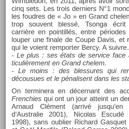
Wimbledon, en 2011, après avoir sorti
cinq sets. Les trois de­rni­ers N°1 mon
les foud­res de « Jo » en Grand chelem
trop souvent blessé, Tson­ga écrit 
carrière en poin­tillés, entre périodes 
loup­er une fin­ale de Coupe Davis, et r
qui le voient re­mport­er Bercy. A suiv­r
- Le plus : ses états de ser­vice face 
ticuliè­re­ment en Grand chelem.
- Le moins : des bles­sures qui re­
décousues et le pénalisent dans les stat
On ter­minera en décer­nant des ac­c
French­ies
qui ont un jour at­teint un de­
Ar­naud Clément (arrivé jusqu’en 
d’Australie 2001), Nicolas Escudé 
1998), sans oub­li­er Ric­hard Gas­qu