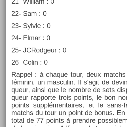
21- Wil­liam : 0
22- Sam : 0
23- Syl­vie : 0
24- Elmar : 0
25- JCRod­geur : 0
26- Colin : 0
Rap­pel : à chaque tour, deux matchs 
féminin, un mas­culin. Il s’agit de de­vi
queur, ainsi que le nombre de sets dis­
queur rap­porte trois points, le bon 
points sup­plémen­taires, et le sans-
matchs du tour un point de bonus. En t
total de 77 points à pre­ndre pos­sible­