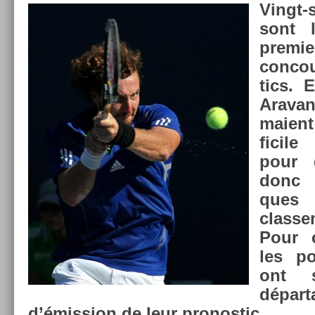
Vingt-
sont 
pre­mi
con­c
tics. E
Arava
maient
ficil
pour 
donc 
ques 
clas­s
Pour c
les po
ont s
dépar­
d’émiss­ion de leur pro­nos­tic.