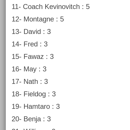
11- Coach Kevinovitch : 5
12- Mon­tagne : 5
13- David : 3
14- Fred : 3
15- Fawaz : 3
16- May : 3
17- Nath : 3
18- Fiel­dog : 3
19- Ham­taro : 3
20- Benja : 3