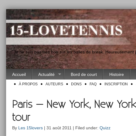
"Je ne suis pas très bon sur les balles de break. Heureusement
Accueil
Actualité
Bord de court
Histoire
À PROPOS
AUTEURS
DONS
FAQ
INSCRIPTION
Paris – New York, New York 
tour
By
Les 15lovers
| 31 août 2011 | Filed under:
Quizz