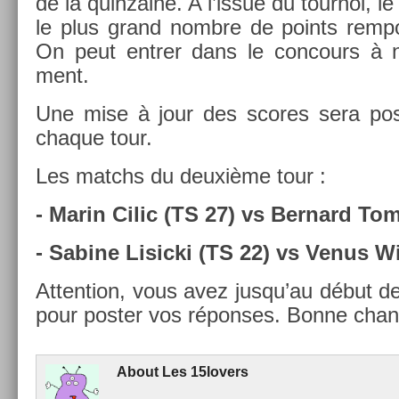
de la quin­zaine. A l’issue du tour­noi, l
le plus grand nombre de points re­mpor
On peut en­tr­er dans le con­cours à 
ment.
Une mise à jour des scores sera pos
chaque tour.
Les matchs du deuxième tour :
- Marin Cilic (TS 27) vs Be­rnard Tom
- Sabine Li­sic­ki (TS 22) vs Venus Wi
At­ten­tion, vous avez jusqu’au début 
pour post­er vos répon­ses. Bonne chan­
About
Les 15lovers