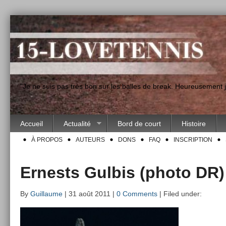
"Je ne suis pas très bon sur les balles de break. Heureusement
Accueil
Actualité
Bord de court
Histoire
À PROPOS
AUTEURS
DONS
FAQ
INSCRIPTION
Ernests Gulbis (photo DR)
By
Guillaume
| 31 août 2011 |
0 Comments
| Filed under: