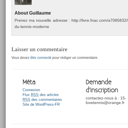
About
Guil­laume
Pre­nez ma nouvel­le ad­resse : http://livre.fnac.com/a70858
du-tennis-moderne
Laisser un commentaire
Vous devez
être connecté
pour rédiger un commentaire.
Méta
Demande
d’inscription
Connexion
Flux
RSS
des articles
contactez-nous à : 15-
RSS
des commentaires
lovetennis@orange.fr
Site de WordPress-FR