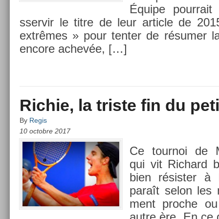
Équipe pour­rait 
sser­vir le titre de leur ar­ticle de 2
extrêmes » pour tent­er de résumer l
en­core achevée, […]
Richie, la triste fin du pet
By
Regis
10 octobre 2017
Ce tour­noi de 
qui vit Ric­hard 
bien résist­er 
paraît selon les
ment pro­che ou
autre ère. En ce 