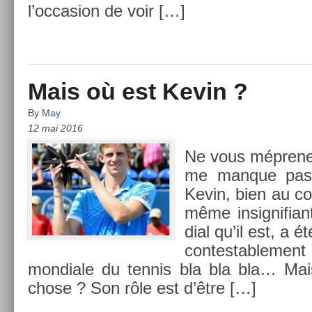
l’oc­cas­ion de voir […]
Mais où est Kevin ?
By
May
12 mai 2016
Ne vous méprenez 
me man­que pas
Kevin, bien au con
même in­sig­nifi
di­al qu’il est, a é
con­testab­le­men
mon­diale du ten­nis bla bla bla… Mais
chose ? Son rôle est d’être […]