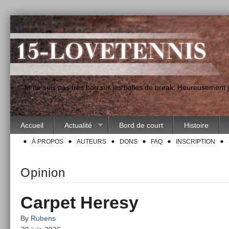
"Je ne suis pas très bon sur les balles de break. Heureusement
Accueil
Actualité
Bord de court
Histoire
À PROPOS
AUTEURS
DONS
FAQ
INSCRIPTION
Opinion
Carpet Heresy
By
Rubens