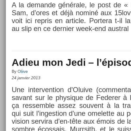
A la de­man­de générale, le post de 
Sam, d’ores et déjà nominé aux 15lo
voit ici re­pris en ar­ticle. Por­tera t-il
au slip en ce de­rni­er week-end austr­al
Adieu mon Jedi – l’épiso
By
Oliive
24 janvier 2013
Une in­ter­ven­tion d’Oluive (com­men­t
savant sur le physique de Feder­er à l
ça re­ssemble assez souvent à la tran
qui suit l’in­ges­tion d’une omelet­te au
vis­ion ser­vira d’en-tête aux émois de l
sombre éco­ssais, Murrsith, et le suis