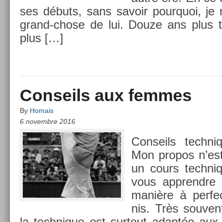
ses débuts, sans savoir pour­quoi, je n
grand-chose de lui. Douze ans plus ta
plus […]
Conseils aux femmes
By
Homais
6 novembre 2016
Con­seils tech­
Mon pro­pos n’es
un cours tech­ni
vous apprendre 
manière à per­fec
nis. Très souven
la tech­nique est sur­tout adaptée au