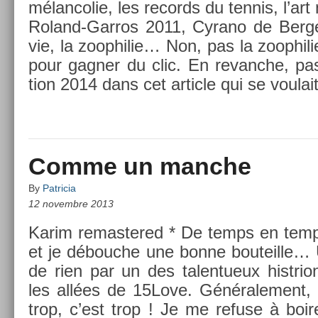
mélan­colie, les re­cords du ten­nis, l’art n
Roland-Garros 2011, Cyrano de Be­rge
vie, la zoop­hilie… Non, pas la zoop­hilie
pour gagn­er du clic. En re­vanche, pas
tion 2014 dans cet ar­ticle qui se voulai
Comme un manche
By
Patricia
12 novembre 2013
Karim re­mas­tered * De temps en temp
et je débouc­he une bonne bouteil­le… U
de rien par un des talen­tueux histr­i
les allées de 15Love. Générale­ment, l’
trop, c’est trop ! Je me re­fuse à boire