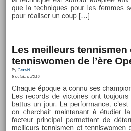
que la tech­niques pour les fem­mes so
pour réalis­er un coup […]
Les meilleurs tennismen 
tenniswomen de l’ère Op
By
Gerald
6 octobre 2016
Chaque époque a connu ses champ­ions
Les re­cords de vic­toires ont toujours
bat­tus un jour. La per­for­mance, c’est
on cherchait main­tenant à étudi­er l
fac­teur prin­cip­al per­met­tant de déte
meil­leurs ten­nism­en et ten­niswom­e