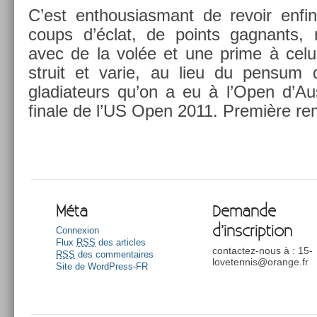
C’est en­thousias­mant de re­voir enfin
coups d’éclat, de points gag­nants, r
avec de la volée et une prime à celui
struit et varie, au lieu du pen­sum
gladiateurs qu’on a eu à l’Open d’Au
fin­ale de l’US Open 2011. Première re
Méta
Demande
d’inscription
Connexion
Flux
RSS
des articles
contactez-nous à : 15-
RSS
des commentaires
lovetennis@orange.fr
Site de WordPress-FR