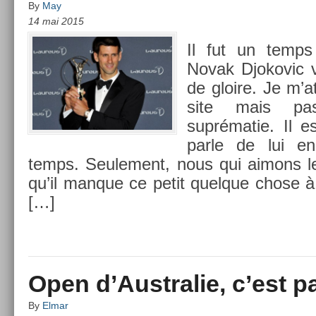
By
May
14 mai 2015
Il fut un temps
Novak Djokovic v
de gloire. Je m’a
site mais pa
suprématie. Il e
parle de lui e
temps. Seule­ment, nous qui aimons le
qu’il man­que ce petit quel­que chose 
[…]
Open d’Australie, c’est par
By
Elmar