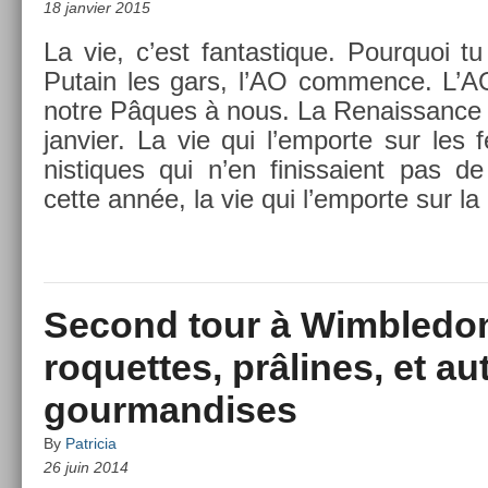
18 janvier 2015
La vie, c’est fan­tastique. Pour­quoi t
Putain les gars, l’AO com­m­ence. L’A
notre Pâques à nous. La Re­nais­sance 
janvier. La vie qui l’em­porte sur les fe
nistiques qui n’en fin­is­saient pas 
cette année, la vie qui l’em­porte sur l
Second tour à Wimbledon
roquettes, prâlines, et au
gourmandises
By
Patricia
26 juin 2014