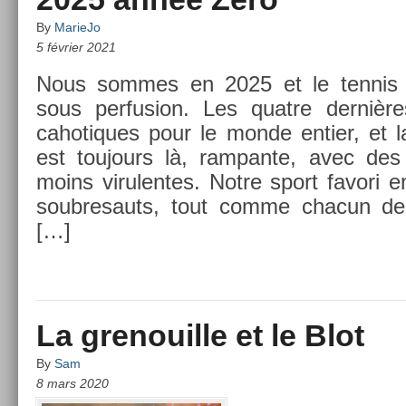
By
MarieJo
5 février 2021
Nous som­mes en 2025 et le ten­nis 
sous per­fus­ion. Les quat­re derniè
cahotiques pour le monde en­ti­er, et
est toujours là, ram­pante, avec des 
moins virulen­tes. Notre sport favori 
soub­resauts, tout comme chacun d
[…]
La grenouille et le Blot
By
Sam
8 mars 2020