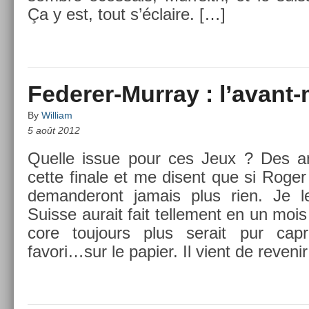
Ça y est, tout s’éclaire. […]
Federer-Murray : l’avant
By
William
5 août 2012
Quel­le issue pour ces Jeux ? Des a
cette fin­ale et me dis­ent que si Roger 
de­man­deront jamais plus rien. Je 
Suis­se aurait fait tel­le­ment en un moi
core toujours plus serait pur cap­r
favori…­sur le papi­er. Il vient de re­veni