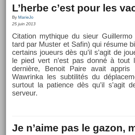
L’herbe c’est pour les va
By
MarieJo
25 juin 2013
Cita­tion myt­hique du sieur Guil­lermo V
tard par Must­er et Safin) qui résume bie
cer­tains joueurs dès qu’il s’agit de jo
le pied vert n’est pas donné à tout
dernière, Be­noit Paire avait appris 
Waw­rinka les sub­tilités du déplace­
sur­tout la pati­ence dès qu’il s’agit d
ser­veur.
Je n’aime pas le gazon, m