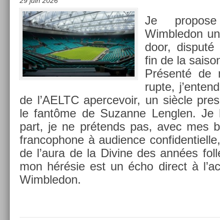
29 juin 2026
Je pro­pos
Wimbledon un
door, dis­puté
fin de la saiso
Présenté de 
rup­te, j’en­ten
de l’AELTC aper­cevoir, un siècle pre­s
le fantôme de Suzan­ne Lengl­en. Je l
part, je ne prétends pas, avec mes bi
fran­cophone à audi­ence con­fiden­tiel­l
de l’aura de la Di­vine des années fol­l
mon hérésie est un écho di­rect à l’ac­
Wimbledon.