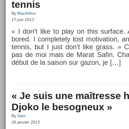
tennis
By
MacArthur
17 juin 2013
« I don’t like to play on this sur­face. 
bored. I com­plete­ly lost motiva­tion, a
ten­nis, but I just don’t like grass. »
pas de moi mais de Marat Safin. Cha
début de la saison sur gazon, je […]
« Je suis une maîtresse 
Djoko le besogneux »
By
Sam
26 janvier 2013