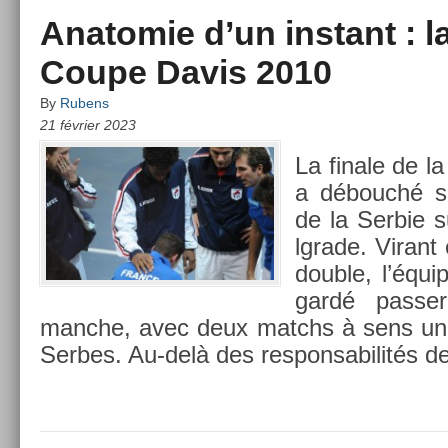
Anatomie d’un instant : la
Coupe Davis 2010
By
Rubens
21 février 2023
La fin­ale de 
a débouché sur
de la Ser­bie 
lgrade. Virant 
doub­le, l’équ
gardé pass­e
manche, avec deux matchs à sens uni
Ser­bes. Au-delà des re­spon­sabilités 