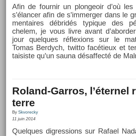
Afin de four­nir un plon­geoir d’où les
s’élanc­er afin de s’im­merg­er dans le
men­taires débridés typique des 
chelem, je vous livre avant d’abord­e
jour quel­ques réflex­ions sur le ma
Tomas Be­rdych, twit­to facétieux et te
taisis­te qu’un sauna désaf­fecté de Ma
Roland-Garros, l’éternel 
terre
By
Skvorecky
11 juin 2014
Quel­ques di­gress­ions sur Rafael Nada