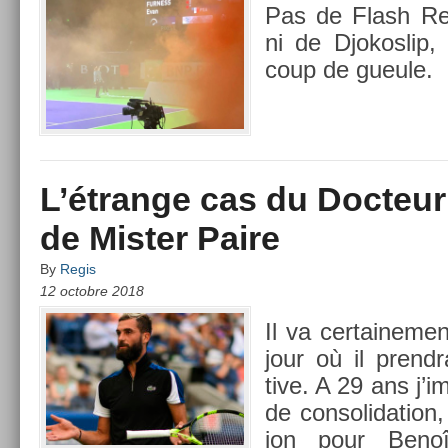
Pas de Flash Re
ni de Djokos­lip
coup de gueule.
L’étrange cas du Docteur
de Mister Paire
By
Regis
12 octobre 2018
Il va cer­taine­me
jour où il pre­ndr
tive. A 29 ans j’
de con­solida­tion
ion pour Benoî