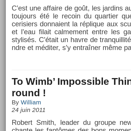
C’est une af­faire de goût, les jar­dins a
toujours été le re­coin du quar­ti­er q
cerisi­ers don­naient la réplique aux sc
et l’eau filait cal­me­ment entre les g
stylisés. C’était un havre de tran­quil­lit
ndre et méditer, s’y entraîner même par­
To Wimb’ Impossible Thin
round !
By
William
24 juin 2011
Robert Smith, lead­er du groupe n
chan­te les fantômes des bons mo­ment