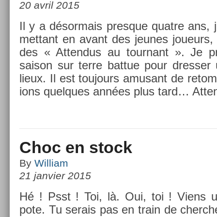
20 avril 2015
Il y a désor­mais pre­sque quat­re ans, j’
met­tant en avant des jeunes joueurs,
des « At­tendus au tour­nant ». Je pr
saison sur terre bat­tue pour dress­er
lieux. Il est toujours amusant de re­tom
ions quel­ques années plus tard… At­ten­
Choc en stock
By
William
21 janvier 2015
Hé ! Psst ! Toi, là. Oui, toi ! Viens
pote. Tu serais pas en train de cherch­