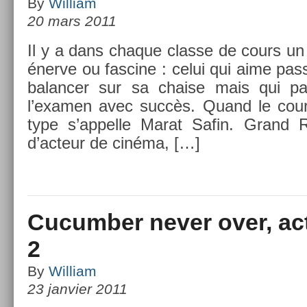
By
William
20 mars 2011
Il y a dans chaque clas­se de cours un 
énerve ou fas­cine : celui qui aime pas
balanc­er sur sa cha­ise mais qui
l’exam­en avec succès. Quand le cours
type s’ap­pelle Marat Safin. Grand 
d’ac­teur de cinéma, […]
Cucumber never over, act
2
By
William
23 janvier 2011