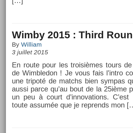
[…]
Wimby 2015 : Third Rou
By
William
3 juillet 2015
En route pour les troisiè­mes tours de 
de Wimbledon ! Je vous fais l’intro co­
une tri­poté de matchs bien sym­pas qu
aussi parce qu’au bout de la 25ième pré
un peu à court d’in­nova­tions. C’est
toute assumée que je re­prends mon [