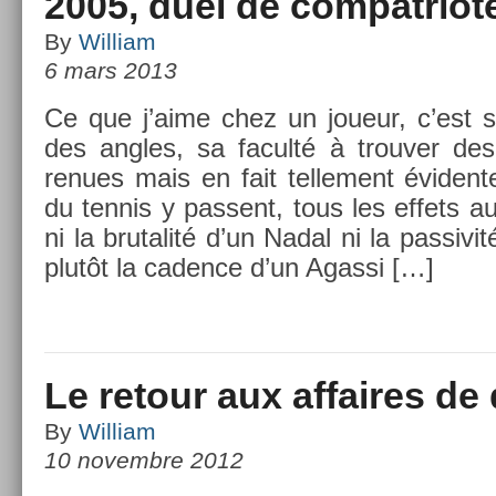
2005, duel de compatriot
By
William
6 mars 2013
Ce que j’aime chez un joueur, c’est s
des an­gles, sa faculté à trouv­er des 
renues mais en fait tel­le­ment éviden­
du ten­nis y pas­sent, tous les ef­fets 
ni la brutalité d’un Nadal ni la pas­siv
plutôt la cad­ence d’un Agas­si […]
Le retour aux affaires de 
By
William
10 novembre 2012