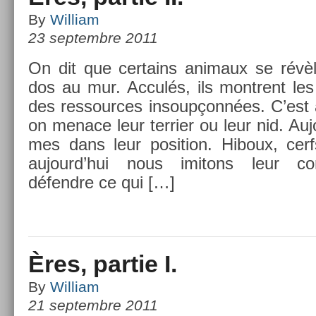
By
William
23 septembre 2011
On dit que cer­tains an­imaux se révè
dos au mur. Acculés, ils montrent les
des re­ssour­ces in­soup­çonnées. C’est
on menace leur ter­ri­er ou leur nid. A
mes dans leur posi­tion. Hiboux, cerf
aujourd’hui nous im­itons leur com
défendre ce qui […]
Ères, partie I.
By
William
21 septembre 2011