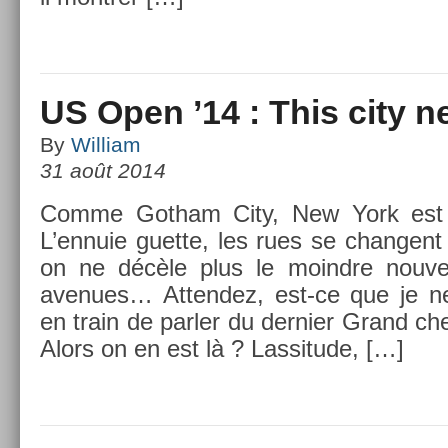
US Open ’14 : This city n
By
William
31 août 2014
Comme Got­ham City, New York est 
L’en­nuie guet­te, les rues se chan­gen
on ne décèle plus le moindre nouve
avenues… At­tendez, est-ce que je ne
en train de parl­er du de­rni­er Grand c
Alors on en est là ? Las­situde, […]