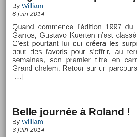
By
William
8 juin 2014
Quand com­m­ence l’édi­tion 1997 du 
Gar­ros, Gus­tavo Kuert­en n’est classé
C’est pour­tant lui qui créera les sur­
bout des favoris pour s’offrir, au te
semaines, son pre­mi­er titre en carr
Grand chelem. Re­tour sur un par­cours 
[…]
Belle journée à Roland !
By
William
3 juin 2014