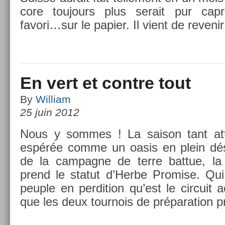
core toujours plus serait pur cap­r
favori…­sur le papi­er. Il vient de re­veni
En vert et contre tout
By
William
25 juin 2012
Nous y som­mes ! La saison tant at­t
espérée comme un oasis en plein dése
de la cam­pagne de terre bat­tue, l
prend le statut d’Herbe Pro­m­ise. Qu
peu­ple en per­di­tion qu’est le cir­cuit 
que les deux tour­nois de prépara­tion p