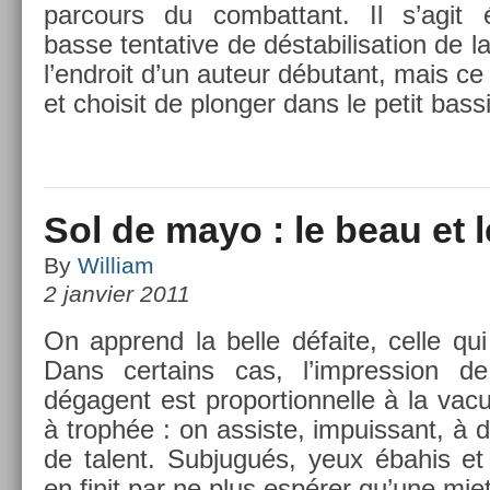
par­cours du com­bat­tant. Il s’agit
basse ten­tative de déstabilisa­tion de la
l’endroit d’un auteur débutant, mais ce d
et choisit de plong­er dans le petit bas
Sol de mayo : le beau et 
By
William
2 janvier 2011
On apprend la belle défaite, celle qui 
Dans cer­tains cas, l’impress­ion de
dégagent est pro­por­tion­nelle à la vacu
à trophée : on as­sis­te, im­puis­sant, à 
de talent. Sub­jugués, yeux ébahis e
en finit par ne plus espérer qu’une miet­