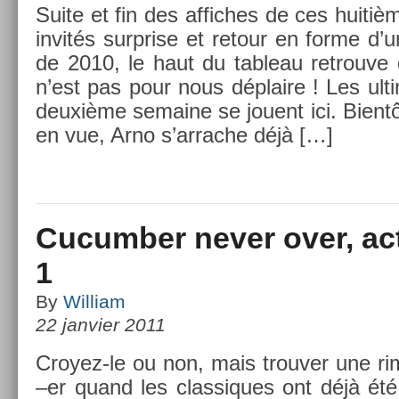
Suite et fin des af­fiches de ces huitièm
invités sur­pr­ise et re­tour en forme d’
de 2010, le haut du tab­leau retro­uve 
n’est pas pour nous déplaire ! Les ul­t
deuxième semaine se jouent ici. Bient
en vue, Arno s’ar­rache déjà […]
Cucumber never over, act
1
By
William
22 janvier 2011
Croyez-le ou non, mais trouv­er une r
–er quand les clas­siques ont déjà ét