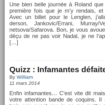
Une bien belle journée à Roland que ce
première fois que je m’y re­ndais, et
Avec un bi­llet pour le Lengl­en, j’al­l
derson, Jan­kovic­/Errani, Mur­ray/
netsova/­Safarova. Bon, je vous avoue
déçu de ne pas voir Nadal, je ne l’ap
[…]
Quizz : Infamantes défait
By
William
11 mars 2014
Enfin in­faman­tes… C’est vite dit mais c
votre at­ten­tion bande de co­quins. Il 