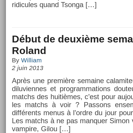
ridicules quand Tson­ga […]
Début de deuxième sema
Roland
By
William
2 juin 2013
Après une première semaine calamiteu
di­luvien­nes et pro­gram­ma­tions doute
matchs des huitièmes, c’est pour aujou
les matchs à voir ? Pas­sons en­se
différents menus à l’ordre du jour pour
Les matchs à ne pas man­qu­er Simon v
vam­pire, Gilou […]