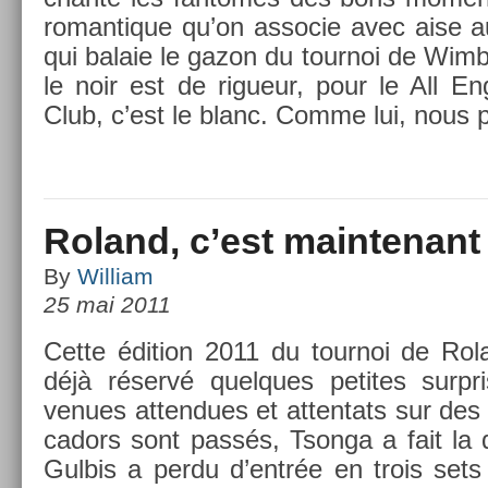
roman­tique qu’on as­socie avec aise 
qui balaie le gazon du tour­noi de Wim
le noir est de rigueur, pour le All En
Club, c’est le blanc. Comme lui, nous 
Roland, c’est maintenant :
By
William
25 mai 2011
Cette édi­tion 2011 du tour­noi de Ro
déjà réservé quel­ques petites sur­pr
venues at­tendues et at­tentats sur des
cadors sont passés, Tson­ga a fait la
Gul­bis a perdu d’entrée en trois set