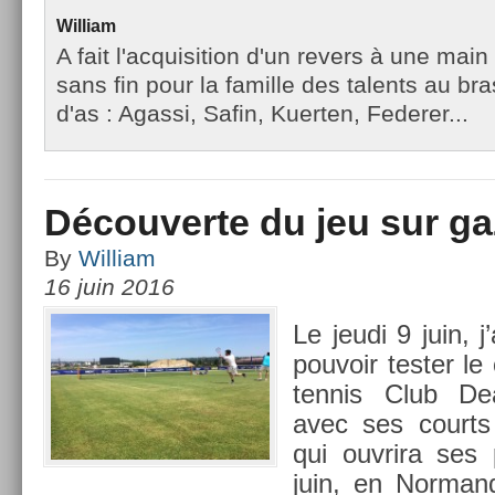
William
A fait l'acquisition d'un revers à une main
sans fin pour la famille des talents au br
d'as : Agassi, Safin, Kuerten, Federer...
Découverte du jeu sur ga
By
William
16 juin 2016
Le jeudi 9 juin, j
pouvoir test­er l
ten­nis Club De­
avec ses co­urt
qui ouv­rira ses 
juin, en Nor­ma