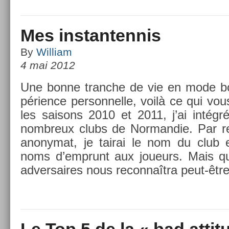
Mes instantennis
By
William
4 mai 2012
Une bonne tranche de vie en mode bo
péri­ence per­son­nelle, voilà ce qui vou
les saisons 2010 et 2011, j’ai intégr
nombreux clubs de Nor­mandie. Par re­
an­onymat, je tairai le nom du club e
noms d’emprunt aux joueurs. Mais qui
ad­versaires nous re­con­naîtra peut-êtr
Le Top 5 de la « bad attit