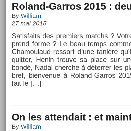
Roland-Garros 2015 : de
By
William
27 mai 2015
Satis­faits des pre­mi­ers matchs ? V
prend forme ? Le beau temps com­m­e
Chamoulaud re­ssort d’une tanière qu’il
quitt­er, Hénin trouve sa place sur u
bondé, Nadal cherche à déterr­er les plai
bref, bi­en­venue à Roland-Garros 201
fait le […]
On les attendait : et main
By
William