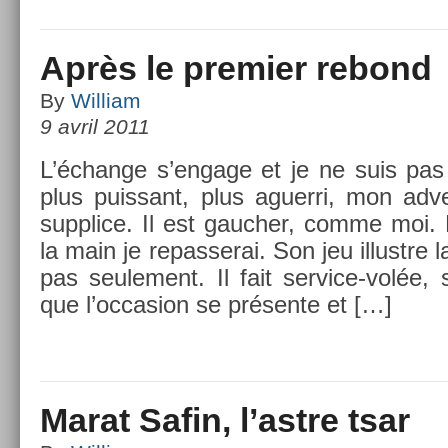
Après le premier rebond
By
William
9 avril 2011
L’échan­ge s’en­gage et je ne suis pa
plus puis­sant, plus aguer­ri, mon ad
sup­plice. Il est gauch­er, comme moi. 
la main je re­pas­serai. Son jeu il­lustre l
pas seule­ment. Il fait service-volée, 
que l’oc­cas­ion se présente et […]
Marat Safin, l’astre tsar