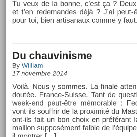
Tu veux de la bonne, c’est ça ? Deux 
et t’en re­deman­des déjà ? J’ai peut-ê
pour toi, bien ar­tisanaux comme y faut
Du chauvinisme
By
William
17 novembre 2014
Voilà. Nous y som­mes. La fin­ale at­ten
dout­ée. France-Suisse. Tant de ques­t
week-end peut-être mémor­able : Fed
vont-ils souffrir de la pro­ximité du Mas
ont-ils fait un bon choix en préférant l
mail­lon sup­posé­ment faib­le de l’équipe
il montr­er […]