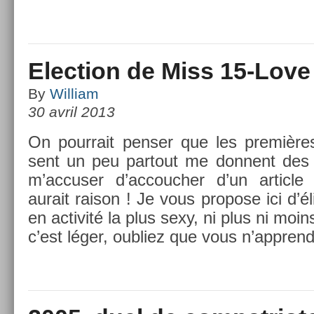
Election de Miss 15-Love
By
William
30 avril 2013
On pour­rait pens­er que les premières
sent un peu par­tout me don­nent des 
m’ac­cus­er d’ac­couch­er d’un ar­ticle
aurait raison ! Je vous pro­pose ici d’é
en ac­tivité la plus sexy, ni plus ni moins
c’est léger, oub­liez que vous n’appren