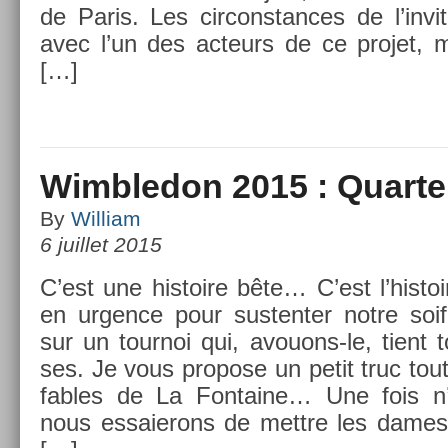
de Paris. Les cir­constan­ces de l’in­vit
avec l’un des ac­teurs de ce pro­jet, m
[…]
Wimbledon 2015 : Quarter
By
William
6 juillet 2015
C’est une his­toire bête… C’est l’his­toir
en urg­ence pour sus­tent­er notre soi
sur un tour­noi qui, avouons-le, tient 
ses. Je vous pro­pose un petit truc tou
f­ables de La Fon­taine… Une fois n
nous es­saierons de mettre les dames 