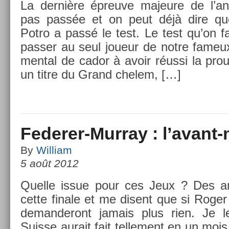
La dernière épre­uve majeure de l’an
pas passée et on peut déjà dire que
Potro a passé le test. Le test qu’on fai
pass­er au seul joueur de notre fameu
ment­al de cador à avoir réussi la pro­u
un titre du Grand chelem, […]
Federer-Murray : l’avant
By
William
5 août 2012
Quel­le issue pour ces Jeux ? Des a
cette fin­ale et me dis­ent que si Roger 
de­man­deront jamais plus rien. Je 
Suis­se aurait fait tel­le­ment en un moi