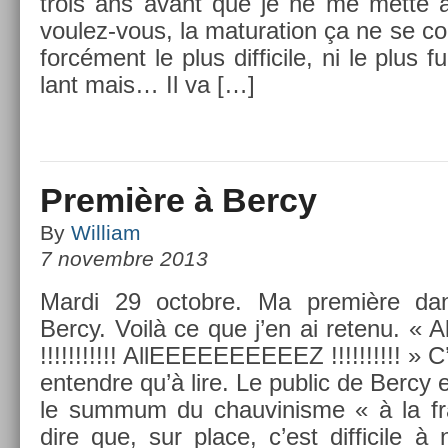
trois ans avant que je ne me mette 
voulez-vous, la matura­tion ça ne se c
forcément le plus dif­ficile, ni le plus f
lant mais… Il va […]
Première à Bercy
By
William
7 novembre 2013
Mardi 29 oc­tob­re. Ma première da
Bercy. Voilà ce que j’en ai re­tenu. 
!!!!!!!!!!! Al­lEEEEEEEEEEZ !!!!!!!!!! » 
en­tendre qu’à lire. Le pub­lic de Bercy 
le sum­mum du chauvinis­me « à la fr
dire que, sur place, c’est dif­ficile 