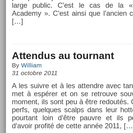
large pub­lic. C’est le cas de la «
Academy ». C’est ainsi que l’an­ci­en c
[…]
Attendus au tournant
By
William
31 octobre 2011
A les suiv­re et à les at­tendre avec tan
met à espérer et on se retro­uve sou
mo­ment, ils sont peu à être re­doutés.
perfs, quel­ques scalps dans leur hott
pour­tant loin d’être pauv­re et ils pe
d’avoir pro­fité de cette année 2011, […