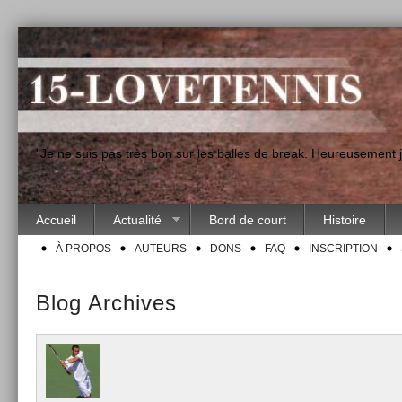
"Je ne suis pas très bon sur les balles de break. Heureusement
Accueil
Actualité
Bord de court
Histoire
À PROPOS
AUTEURS
DONS
FAQ
INSCRIPTION
Blog Archives