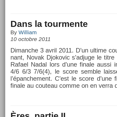
Dans la tourmente
By
William
10 octobre 2011
Di­manche 3 avril 2011. D’un ul­time co
nant, Novak Djokovic s’ad­juge le titre
Rafael Nadal lors d’une fin­ale aussi i
4/6 6/3 7/6(4), le score semble laiss
l’épanche­ment. C’est le score d’une fi
fin­ale au co­uteau comme on en verra d
Ères, partie II.