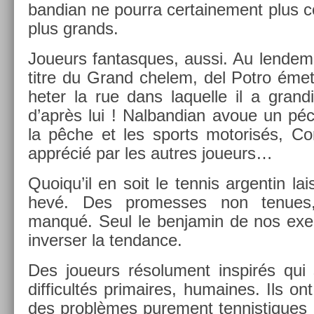
bandian ne pour­ra cer­taine­ment plus co
plus grands.
Joueurs fan­tasques, aussi. Au len­dema
titre du Grand chelem, del Potro émet
het­er la rue dans laquel­le il a gran­
d’après lui ! Nal­bandian avoue un p
la pêche et les sports motorisés, Cori
apprécié par les aut­res joueurs…
Quoiqu’il en soit le ten­nis ar­gentin la
hevé. Des pro­mes­ses non tenues
manqué. Seul le be­njamin de nos ex­e
in­vers­er la ten­dance.
Des joueurs résolu­ment in­spirés qui
dif­ficultés primaires, humaines. Ils o
des problèmes pure­ment ten­nistiques 