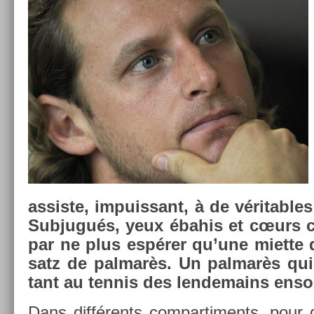
as­sis­te, im­puis­sant, à de vérit­abl
Sub­jugués, yeux ébahis et cœurs cr
par ne plus espérer qu’une miet­te d
satz de pal­marès. Un pal­marès qui 
tant au ten­nis des len­demains en­sol
Dans différents com­par­ti­ments, pour di