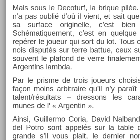
Mais sous le De­coturf, la brique pilée. 
n’a pas oublié d’où il vient, et sait que
sa sur­face originel­le, c’est bien
Schématique­ment, c’est en quel­que
repérer le joueur qui sort du lot. Tous
nois dis­putés sur terre bat­tue, ceux su
souvent le plafond de verre fin­ale­men
Ar­gentins lambda.
Par le pris­me de trois joueurs choisi
façon moins ar­bitraire qu’il n’y paraît
talent/résul­tats – dres­sons les car
munes de l’ « Ar­gentin ».
Ainsi, Guil­lermo Coria, David Nal­band
del Potro sont appelés sur la table d
gran­de s’il vous plait, le de­rni­er