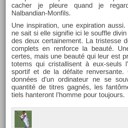
cach­er je pleure quand je re­gar­
Nalbandian-Monfils.
Une in­spira­tion, une ex­pira­tion aussi.
ne sait si elle sig­nifie ici le souffle di
des deux cer­taine­ment. La tri­stes­se 
complets en re­nfor­ce la beauté. Un
cer­tes, mais une beauté qui leur est p
totems qui cris­tallisent à eux-seuls 
spor­tif et de la défaite re­nver­sante
données d’un or­dinateur ne se sou
quan­tité de tit­res gagnés, les fantô
tiels han­teront l’homme pour toujours.