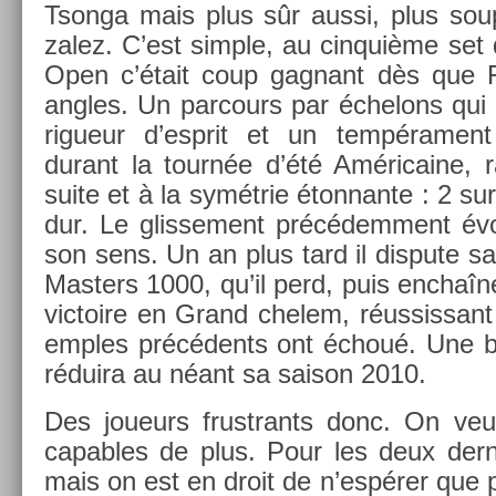
Tson­ga mais plus sûr aussi, plus sou
zalez. C’est sim­ple, au cin­quiè­me set 
Open c’était coup gag­nant dès que Fe
an­gles. Un par­cours par échelons qui 
rigueur d’esprit et un tempéra­ment
durant la tournée d’été Américaine, raf
suite et à la symétrie éton­nante : 2 sur
dur. Le glis­se­ment précédem­ment év
son sens. Un an plus tard il dis­pute sa
Mast­ers 1000, qu’il perd, puis enchaî
vic­toire en Grand chelem, réus­sissant
em­ples précédents ont échoué. Une bl
réduira au néant sa saison 2010.
Des joueurs frustrants donc. On veut
cap­ables de plus. Pour les deux de­rni­
mais on est en droit de n’espérer que p