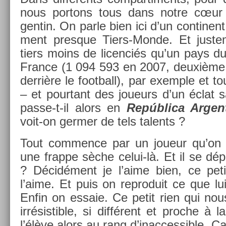
nous por­tons tous dans notre cœur 
gentin. On parle bien ici d’un con­tinent
ment pre­sque Tiers-Monde. Et just­e­
tiers moins de li­cen­ciés qu’un pays 
Fran­ce (1 094 593 en 2007, deuxième sp
derrière le foot­ball), par ex­em­ple et t
– et pour­tant des joueurs d’un éclat 
passe-t-il alors en
República Ar­gen
voit-on germ­er de tels talents ?
Tout com­m­ence par un joueur qu’on a
une frap­pe sèche celui-là. Et il se dé
? Décidément je l’aime bien, ce peti
l’aime. Et puis on re­produit ce que lui
Enfin on es­saie. Ce petit rien qui nou
ir­résis­tible, si différent et pro­che à l
l’élève alors au rang d’inac­cessib­le. C