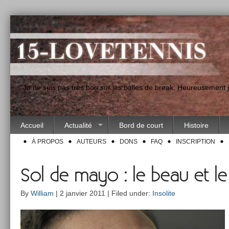
"Je ne suis pas très bon sur les balles de break. Heureusement
Accueil
Actualité
Bord de court
Histoire
À PROPOS
AUTEURS
DONS
FAQ
INSCRIPTION
Sol de mayo : le beau et le
By
William
| 2 janvier 2011 | Filed under:
Insolite