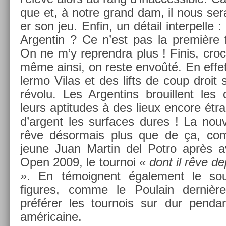
que et, à notre grand dam, il nous sera 
er son jeu. Enfin, un détail in­ter­pelle
Ar­gentin ? Ce n’est pas la première
On ne m’y re­prendra plus ! Finis, cro
même ainsi, on reste envoûté. En effet
lermo Vilas et des lifts de coup droit s
révolu. Les Ar­gentins brouil­lent les 
leurs ap­titudes à des lieux en­core étr
d’ar­gent les sur­faces dures ! La nouv
rêve désor­mais plus que de ça, com
jeune Juan Mar­tin del Potro après av
Open 2009, le tour­noi
« dont il rêve de
»
. En témoig­nent égale­ment le sou
figures, comme le Poulain de­rniè­r
préférer les tour­nois sur dur pen­da
américaine.