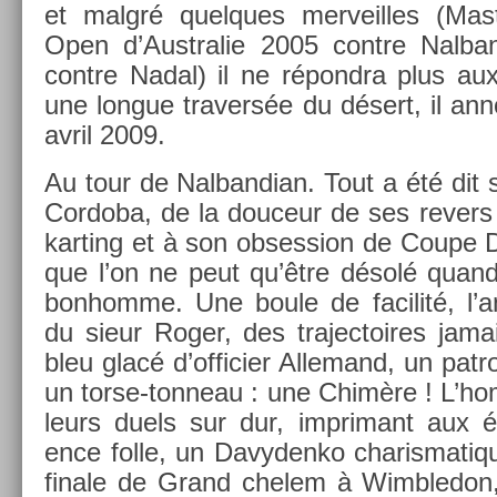
et malgré quel­ques mer­veil­les (Ma
Open d’Australie 2005 con­tre Nal­b
con­tre Nadal) il ne répondra plus aux
une lon­gue traversée du désert, il an­no
avril 2009.
Au tour de Nal­bandian. Tout a été dit 
Cor­doba, de la douceur de ses re­v­ers
kart­ing et à son ob­sess­ion de Coupe 
que l’on ne peut qu’être désolé quand 
bon­homme. Une boule de facilité, l’an
du sieur Roger, des trajec­toires jama
bleu glacé d’of­fici­er Al­lemand, un pa
un torse-tonneau : une Chimère ! L’ho
leurs duels sur dur, im­primant aux 
ence folle, un Davyden­ko charis­mat
fin­ale de Grand chelem à Wimbledon,