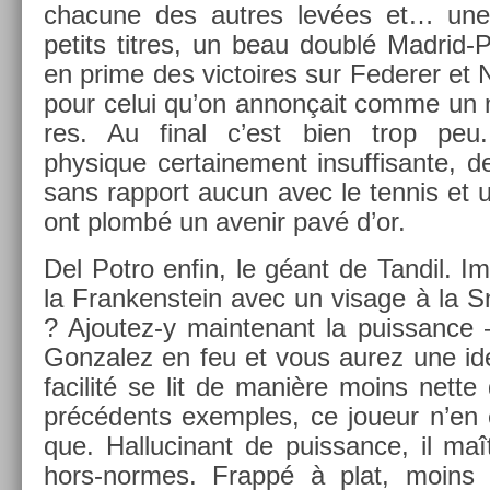
chacune des aut­res levées et… une
petits tit­res, un beau doublé Madrid
en prime des vic­toires sur Feder­er et
pour celui qu’on annonçait comme un m
res. Au final c’est bien trop peu.
physique cer­taine­ment in­suf­fisan­te, 
sans rap­port aucun avec le ten­nis et un
ont plombé un avenir pavé d’or.
Del Potro enfin, le géant de Tan­dil. I
la Fran­kenstein avec un visage à la 
? Ajoutez-y main­tenant la puis­sance –
Gon­zalez en feu et vous aurez une idé
facilité se lit de manière moins nett
précédents ex­em­ples, ce joueur n’en
que. Hal­lucinant de puis­sance, il maî
hors-normes. Frappé à plat, moins e