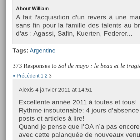
About
Wil­liam
A fait l'ac­quisi­tion d'un re­v­ers à une m
sans fin pour la famil­le des talents au b
d'as : Agas­si, Safin, Kuert­en, Feder­er...
Tags:
Ar­gentine
373 Responses to
Sol de mayo : le beau et le trag
« Précédent
1
2
3
Alexis
4 janvier 2011 at 14:51
Excellente année 2011 à toutes et tous!
Rythme insoutenable: 4 jours d’absence
posts et articles à lire!
Quand je pense que l’OA n’a pas enc
avec cette palanquée de nouveaux venus,