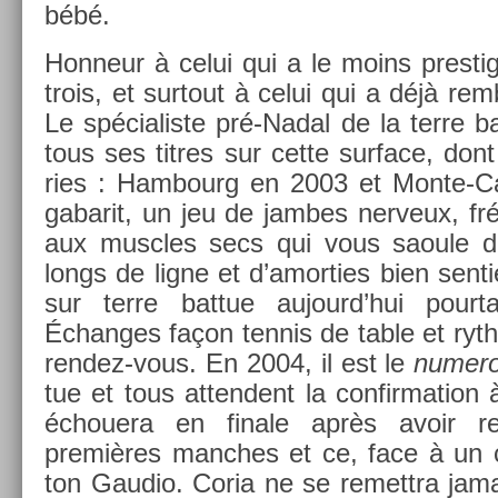
bébé.
Hon­neur à celui qui a le moins pre­sti
trois, et sur­tout à celui qui a déjà re­m
Le spécialis­te pré-Nadal de la terre bat
tous ses tit­res sur cette sur­face, do
ries : Ham­bourg en 2003 et Monte-Ca
gabarit, un jeu de jam­bes ner­veux, fr
aux muscles secs qui vous saoule de 
longs de ligne et d’amort­ies bien sen­t
sur terre bat­tue aujourd’hui pour­
Échan­ges façon ten­nis de table et ryt
rendez-vous. En 2004, il est le
numer
tue et tous at­tendent la con­fir­ma­tion
échouera en fin­ale après avoir r
premières man­ches et ce, face à un c
ton Gaudio. Coria ne se re­mettra jama