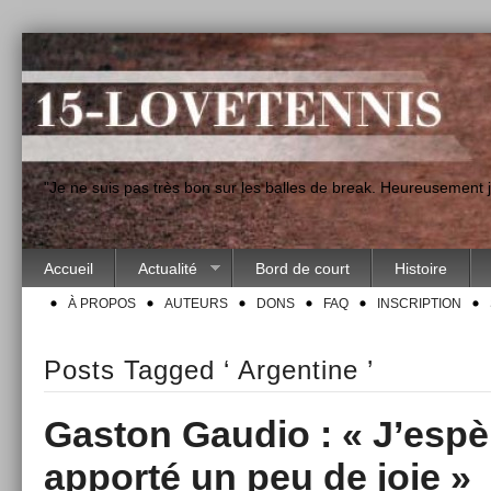
"Je ne suis pas très bon sur les balles de break. Heureusement
Accueil
Actualité
Bord de court
Histoire
À PROPOS
AUTEURS
DONS
FAQ
INSCRIPTION
Posts Tagged ‘ Argentine ’
Gaston Gaudio : « J’espè
apporté un peu de joie »