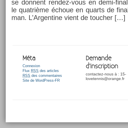
se don­nent rendez-vous en demi-final
le quat­rième échoue en quarts de fin­
man. L’Ar­gentine vient de touch­er […]
Méta
Demande
d’inscription
Connexion
Flux
RSS
des articles
contactez-nous à : 15-
RSS
des commentaires
lovetennis@orange.fr
Site de WordPress-FR