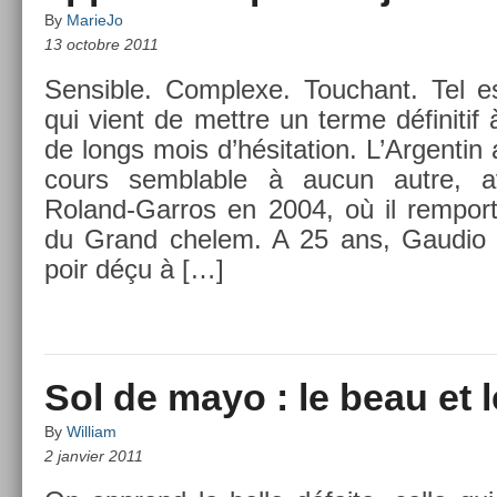
By
MarieJo
13 octobre 2011
Sen­sib­le. Com­plexe. Touc­hant. Tel 
qui vient de mettre un terme définitif 
de longs mois d’hésita­tion. L’Ar­genti
cours sembl­able à aucun autre, 
Roland-Garros en 2004, où il re­mpor­t
du Grand chelem. A 25 ans, Gaudio pa
poir déçu à […]
Sol de mayo : le beau et 
By
William
2 janvier 2011