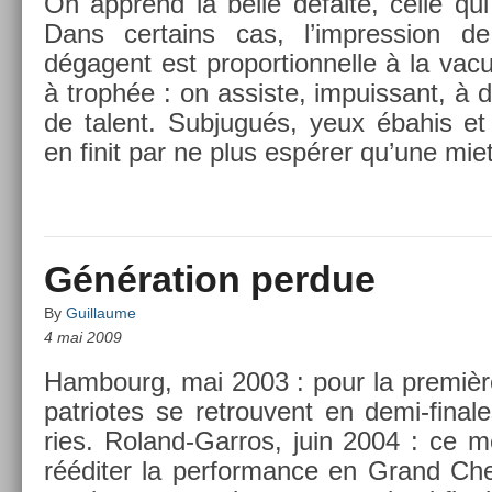
On apprend la belle défaite, celle qui 
Dans cer­tains cas, l’impress­ion de
dégagent est pro­por­tion­nelle à la vacu
à trophée : on as­sis­te, im­puis­sant, à 
de talent. Sub­jugués, yeux ébahis e
en finit par ne plus espérer qu’une miet­
Génération perdue
By
Guillaume
4 mai 2009
Ham­bourg, mai 2003 : pour la première
pat­riotes se retro­uvent en demi-final
ries. Roland-Garros, juin 2004 : ce
rééditer la per­for­mance en Grand Ch