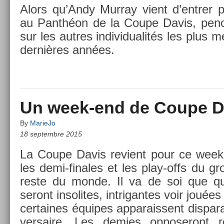
Alors qu’Andy Mur­ray vient d’entr­er p
au Panthéon de la Coupe Davis, pen
sur les aut­res in­dividualités les plus 
dernières années.
Un week-end de Coupe D
By
MarieJo
18 septembre 2015
La Coupe Davis re­vient pour ce week-
les demi-finales et les play-offs du gr
reste du monde. Il va de soi que que
seront in­solites, in­trigan­tes voir jouées
cer­taines équipes ap­parais­sent dis­par
versaire. Les de­m­ies op­poseront re