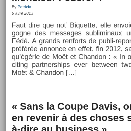
By
Patricia
5 avril 2013
Faut dire que not’ Bi­quet­te, elle en­vo
gogne des mes­sages sub­liminaux un
Fédé. A grands re­nforts de publi-repo
préférée an­non­ce en effet, fin 2012, sa
qu’égérie de Moët et Chan­don : « In 
cit­ing partnerships ever bet­ween tw
Moët & Chan­don […]
« Sans la Coupe Davis, o
en revenir à des choses s
à-dire au business »