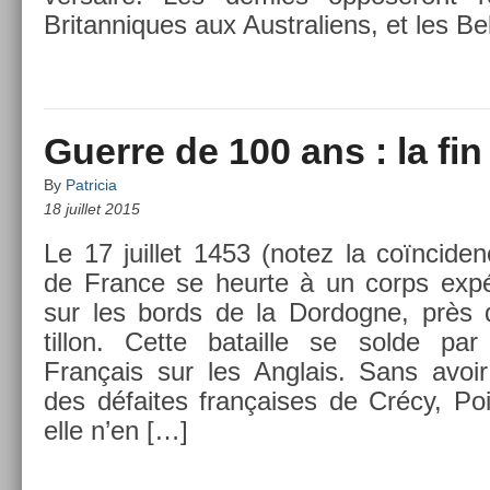
Britan­niques aux Australiens, et les Be
Guerre de 100 ans : la fin
By
Patricia
18 juillet 2015
Le 17 juil­let 1453 (notez la co­ïncid­e
de Fran­ce se heur­te à un corps ex­péd
sur les bords de la Dor­dogne, près d
tillon. Cette batail­le se solde par
Français sur les An­glais. Sans avoir l
des défaites françaises de Crécy, Poiti
elle n’en […]