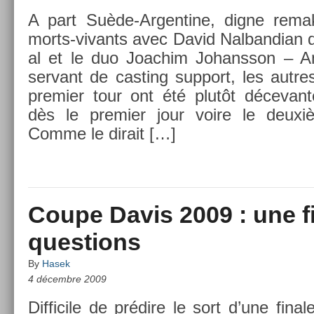
A part Suède-Argentine, digne re­ma
morts-vivants avec David Nal­bandian da
al et le duo Joac­him Johansson – An­
ser­vant de cast­ing sup­port, les aut­r
pre­mi­er tour ont été plutôt décevan­
dès le pre­mi­er jour voire le deux
Comme le di­rait […]
Coupe Davis 2009 : une f
questions
By
Hasek
4 décembre 2009
Dif­ficile de prédire le sort d’une fin­a