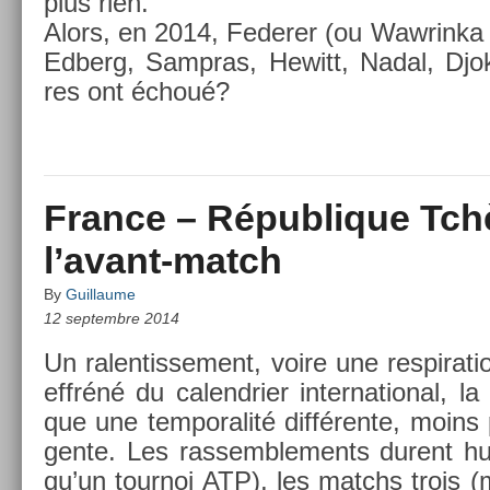
plus rien.
Alors, en 2014, Feder­er (ou Waw­rinka !)
Ed­berg, Sampras, Hewitt, Nadal, Djok
res ont échoué?
France – République Tch
l’avant-match
By
Guillaume
12 septembre 2014
Un ralen­tisse­ment, voire une re­spira­t
effréné du calendri­er in­ter­nation­al,
que une tem­poralité différente, moins
gente. Les ras­semble­ments durent hui
qu’un tour­noi ATP), les matchs trois (