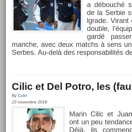
a débouché sur
de la Ser­bie 
lgrade. Virant 
doub­le, l’équ
gardé pass­e
manche, avec deux matchs à sens uni
Ser­bes. Au-delà des re­spon­sabilités 
Cilic et Del Potro, les (f
By
Colin
23 novembre 2018
Marin Cilic et Juan
ont un peu ten­dance 
Déjà, ils com­men­