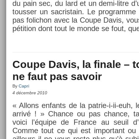
du pain sec, du lard et un demi-litre d’u
touss­er un sac­ristain. Le pro­gram­m
pas folic­hon avec la Coupe Davis, vo
péti­tion dont tout le monde se fout, qu
Coupe Davis, la finale – t
ne faut pas savoir
By
Capri
4 décembre 2010
« Al­lons en­fants de la patrie-i-ii-euh, 
arrivé ! » Chan­ce ou pas chan­ce, ta
voici l’équipe de Fran­ce au seuil d’
Comme tout ce qui est im­por­tant ou 
ail­leurs il ne vous reste plus qu’à su