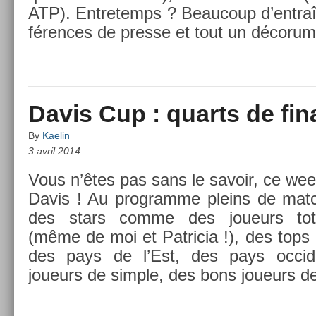
ATP). En­tretemps ? Be­aucoup d’entraî
fér­ences de pre­sse et tout un décorum
Davis Cup : quarts de fin
By
Kaelin
3 avril 2014
Vous n’êtes pas sans le savoir, ce we
Davis ! Au pro­gram­me pleins de matc
des stars comme des joueurs total
(même de moi et Pat­ricia !), des tops
des pays de l’Est, des pays oc­cid
joueurs de sim­ple, des bons joueurs d