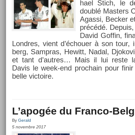
hael Stich, le de
doublé Mast­ers 
Agas­si, Be­ck­er 
précédé. De­puis, 
David Gof­fin, fin­
Londres, vient d’échou­er à son tour, i
berg, Sampras, Hewitt, Nadal, Djokovic
et tant d’aut­res… Mais il lui reste 
Davis le week-end pro­chain pour fini
belle vic­toire.
L’apogée du Franco-Bel
By
Gerald
5 novembre 2017