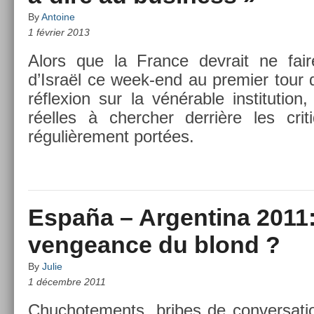
By
Antoine
1 février 2013
Alors que la Fran­ce de­vrait ne fa
d’Israël ce week-end au pre­mi­er tour
réflex­ion sur la vénérable in­stitu­tion
réelles à cherch­er derrière les crit
réguliè­re­ment portées.
España – Argentina 2011:
vengeance du blond ?
By
Julie
1 décembre 2011
Chuc­hote­ments, bribes de con­ver­sa­ti