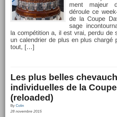
ment majeur 
déroule ce week-
de la Coupe Davi
sage in­con­tourn­
la com­péti­tion a, il est vrai, perdu de
un calendri­er de plus en plus chargé p
tout, […]
Les plus belles chevauc
individuelles de la Coup
(reloaded)
By
Colin
28 novembre 2015