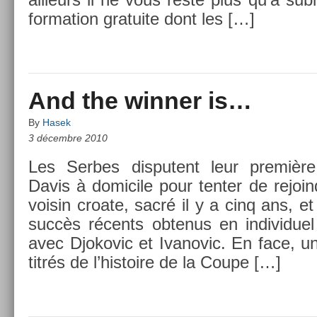
forma­tion gratuite dont les […]
And the winner is…
By
Hasek
3 décembre 2010
Les Ser­bes dis­putent leur premièr
Davis à domicile pour tent­er de re­joi
voisin croate, sacré il y a cinq ans, et 
succès récents ob­tenus en in­dividu
avec Djokovic et Ivanovic. En face, u
titrés de l’his­toire de la Coupe […]