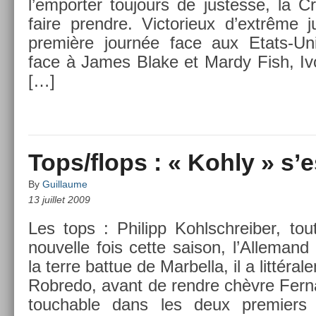
l’em­port­er toujours de just­es­se, la C
faire pre­ndre. Vic­torieux d’extrême j
première journée face aux Etats-Unis,
face à James Blake et Mardy Fish, Ivo
[…]
Tops/flops : « Kohly » s’
By
Guillaume
13 juillet 2009
Les tops : Philipp Kohlschreib­er, to
nouvel­le fois cette saison, l’Al­leman
la terre bat­tue de Mar­bella, il a lit­tér
Rob­redo, avant de re­ndre chèvre Fer­n
touch­able dans les deux pre­mi­ers