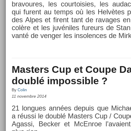
bravoures, les co­ur­tois­ies, les audac
qui furent au temps où les Helvètes p
des Alpes et firent tant de ravages en 
colère et les juvéniles fureurs de Stan l
vanté de veng­er les in­sol­ences de Mir
Masters Cup et Coupe Dav
doublé impossible ?
By
Colin
11 novembre 2014
21 lon­gues années de­puis que Mic­hael 
a réussi le doublé Mast­ers Cup / Coup
Agas­si, Be­ck­er et McEn­roe l’avaien