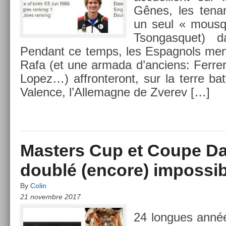
Gênes, les tena
un seul « mous­q
Tson­gasquet) d
Pen­dant ce temps, les Es­pagnols men
Rafa (et une ar­mada d’an­ciens: Ferr­e
Lopez…) affron­teront, sur la terre ba
Val­ence, l’Al­lemag­ne de Zverev […]
Masters Cup et Coupe Dav
doublé (encore) impossib
By
Colin
21 novembre 2017
24 lon­gues anné