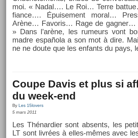
moi. « Nadal…. Le Roi… Terre bat­tu
fian­ce…. Épuise­ment moral… Pre­s
Arène… Favoris… Rage de gagn­er… Pr
» Dans l’arène, les rumeurs vont bo
madre española a son mot à dire. Mais
ne ne doute que les en­fants du pays, 
Coupe Davis et plus si affin
du week-end
By
Les 15lovers
5 mars 2011
Les Thénar­di­er sont ab­sents, les peti
LT sont livrées à elles-mêmes avec les 