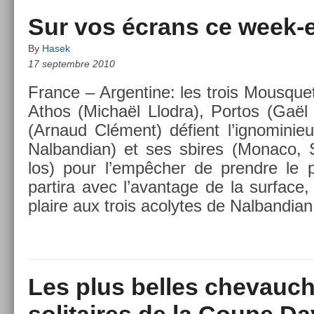
Sur vos écrans ce week-
By
Hasek
17 septembre 2010
Fran­ce – Ar­gentine: les trois Mous­que
Athos (Michaël Llod­ra), Por­tos (Gaël 
(Ar­naud Clément) défient l’ig­nominieu
Nal­bandian) et ses sbires (Monaco,
los) pour l’empêcher de pre­ndre le p
par­tira avec l’avan­tage de la sur­face,
plaire aux trois acolytes de Nal­bandia
Les plus belles chevauc
solitaires de la Coupe Da