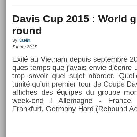
Davis Cup 2015 : World gr
round
By
Kaelin
5 mars 2015
Exilé au Viet­nam de­puis sep­tembre 20
ques temps que j’avais envie d’écrire un
trop savoir quel sujet ab­ord­er. Quel­l
tunité qu’un pre­mi­er tour de Coupe Da
af­fiches des équipes du groupe mon­d
week-end ! Al­lemag­ne - Fran­ce
Frankfurt, Ger­many Hard (Re­bound A