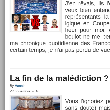
J’en rêvais, ils l’
veux bien en­ten­
re­présen­tants l
lgique en Coupe
heur pour moi,
boulot ne me per
ma chronique quotidien­ne des Franco
cer­tain temps, je n’ai pas perdu de vue 
La fin de la malédiction ?
By
Hasek
24 novembre 2016
Vous l’ig­noriez
sans doute) mais 