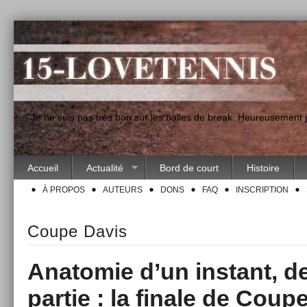
"Je ne suis pas très bon sur les balles de break. Heureusement
Accueil
Actualité
Bord de court
Histoire
À PROPOS
AUTEURS
DONS
FAQ
INSCRIPTION
Coupe Davis
Anatomie d’un instant, 
partie : la finale de Coup