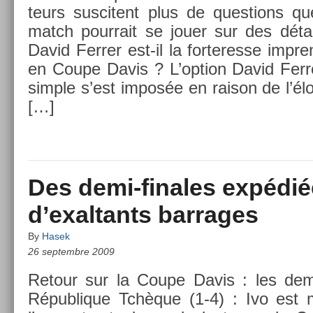
teurs sus­citent plus de ques­tions que
match pour­rait se jouer sur des détai
David Ferr­er est-il la for­teres­se im­pr
en Coupe Davis ? L’op­tion David Fer
sim­ple s’est imposée en raison de l’élo
[…]
Des demi-finales expédié
d’exaltants barrages
By
Hasek
26 septembre 2009
Re­tour sur la Coupe Davis : les demi
Répub­lique Tchèque (1-4) : Ivo est 