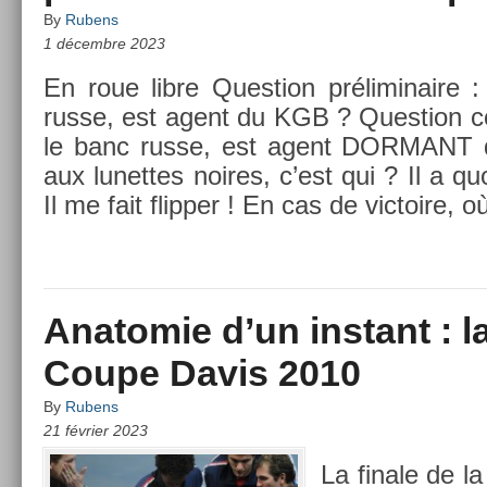
By
Rubens
1 décembre 2023
En roue libre Ques­tion préliminaire 
russe, est agent du KGB ? Ques­tion cor­
le banc russe, est agent DOR­MANT
aux lunet­tes noires, c’est qui ? Il a 
Il me fait flipp­er ! En cas de vic­toire, 
Anatomie d’un instant : la
Coupe Davis 2010
By
Rubens
21 février 2023
La fin­ale de 