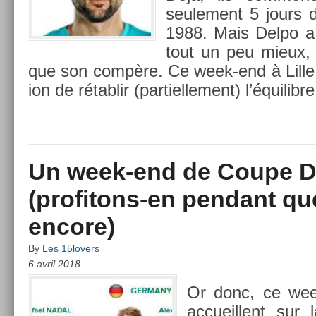
seule­ment 5 jours d’i
1988. Mais Delpo a, 
tout un peu mieux, 
que son compère. Ce week-end à Lille, C
ion de rétab­lir (par­tiel­le­ment) l’équilib­re
Un week-end de Coupe D
(profitons-en pendant qu
encore)
By
Les 15lovers
6 avril 2018
Or donc, ce week
ac­cueil­lent sur