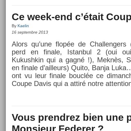
Ce week-end c’était Coup
By
Kaelin
16 septembre 2013
Alors qu’une flopée de Chal­leng­er
perd en fin­ale, Is­tanbul 2 (oui oui
Kukushkin qui a gagné !), Meknès, Sév
en fin­ale d’ail­leurs) Quito, Banja Luka
ont vu leur fin­ale bouclée ce di­manch
Coupe Davis qui a attiré notre at­ten­tio
Vous prendrez bien une p
Monsieur Federer ?