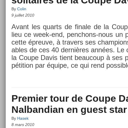
By
Colin
9 juillet 2010
Avant les quarts de fin­ale de la Cou
lieu ce week-end, penchons-nous un peu
cette épre­uve, à trav­ers ses champ­ions
ables de ces 40 dernières années. Le 
la Coupe Davis tient be­aucoup à ses pa
péti­tion par équipe, ce qui rend pos­si
Premier tour de Coupe Da
Nalbandian en guest star
By
Hasek
8 mars 2010