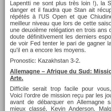
Lapentti ne sont plus très loin !), la 
dang­er et il faud­ra que Stan ait récu
répétés à l’US Open et que Chiudinel
meil­leur niveau que lors de cette sais
une deuxième re­léga­tion en trois ans 
doute définitive­ment les de­rni­ers es­poir
de voir Fed tent­er le pari de gagn­er 
qu’il en a en­core les moyens.
Pro­nos­tic: Kazakhstan 3-2.
Al­lemag­ne – Af­rique du Sud: Mis­s­i
Arte.
Dif­ficile serait trop facile pour vous,
Voici l’ordre de mis­s­ion reçu par les j
avant de débar­qu­er en Al­lemag­ne s
mieux classé, Kevin An­der­son. Malgr