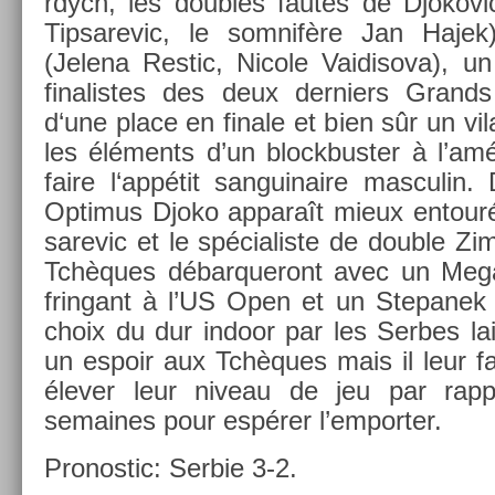
rdych, les doub­les fautes de Djokovic,
Tip­sarevic, le som­nifère Jan Hajek), 
(Jelena Re­stic, Nicole Vaidisova), un
fin­alis­tes des deux de­rni­ers Grand
d‘une place en fin­ale et bien sûr un vil
les éléments d’un blockbust­er à l’amé
faire l‘appétit san­guinaire mas­culin.
Opt­imus Djoko ap­paraît mieux en­touré
sarevic et le spécialis­te de doub­le Zim
Tchèques débar­queront avec un Mega
frin­gant à l’US Open et un Stepanek
choix du dur in­door par les Ser­bes l
un es­poir aux Tchèques mais il leur fau
élever leur niveau de jeu par rap­p
semaines pour espérer l’em­port­er.
Pro­nos­tic: Ser­bie 3-2.