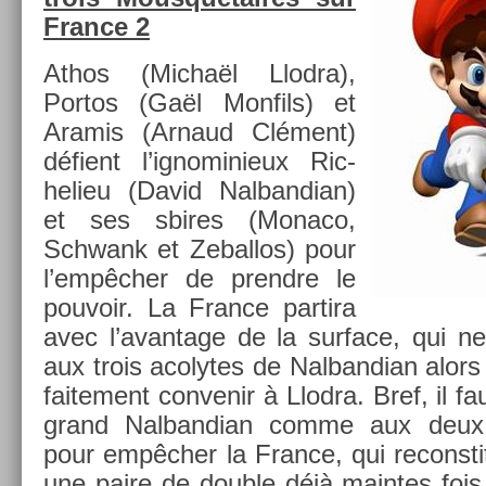
Fran­ce 2
Athos (Michaël Llod­ra),
Por­tos (Gaël Mon­fils) et
Aramis (Ar­naud Clément)
défient l’ig­nominieux Ric­
helieu (David Nal­bandian)
et ses sbires (Monaco,
Schwank et Zebal­los) pour
l’empêcher de pre­ndre le
pouvoir. La Fran­ce par­tira
avec l’avan­tage de la sur­face, qui ne
aux trois acolytes de Nal­bandian alors q
faite­ment con­venir à Llod­ra. Bref, il 
grand Nal­bandian comme aux deux
pour empêcher la Fran­ce, qui re­constit
une paire de doub­le déjà main­tes fois u