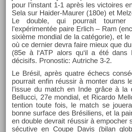
pour l’instant 1-1 après les vic­toires e
Sela sur Haider-Maurer (180e) et Melz­
Le doub­le, qui pour­rait tourn­er
l’expérimentée paire Er­lich – Ram (en­
sixième mon­di­al de la catégorie), et le
où ce de­rni­er devra faire mieux que d
(85e à l‘ATP alors qu‘il a été dans 
décisifs. Pro­nos­tic: Aut­riche 3-2.
Le Brésil, après quat­re échecs con­séc
pour­rait enfin réussir à mont­er dans l
l’issue du match en Inde grâce à la
Be­lluc­ci, 27e mon­di­al, et Ricar­do Mell
ten­tion toute fois, le match se jouer
bonne sur­face des Brésiliens, et la pa
en doub­le de­vrait réussir à em­poch­er 
sécutive en Coupe Davis (bilan glob­a