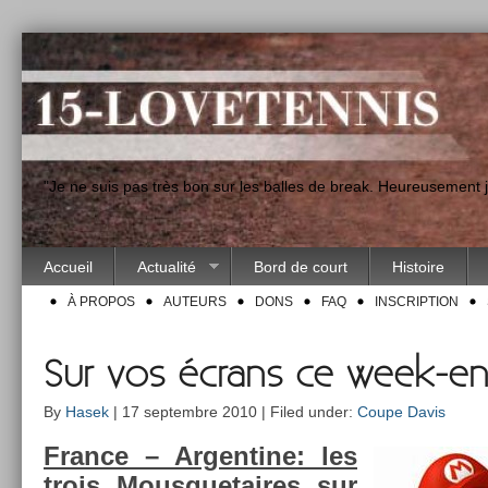
"Je ne suis pas très bon sur les balles de break. Heureusement
Accueil
Actualité
Bord de court
Histoire
À PROPOS
AUTEURS
DONS
FAQ
INSCRIPTION
Sur vos écrans ce week-e
By
Hasek
| 17 septembre 2010 | Filed under:
Coupe Davis
Fran­ce – Ar­gentine: les
trois Mous­quetaires sur