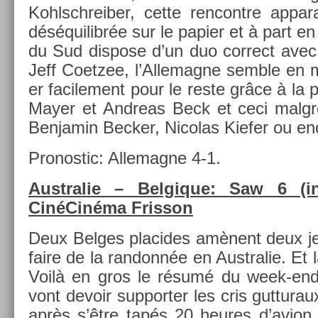
Kohlschreib­er, cette re­ncontre ap­p
déséquilibrée sur le papi­er et à part en 
du Sud dis­pose d’un duo cor­rect ave
Jeff Co­et­zee, l’Al­lemag­ne semble en
er facile­ment pour le reste grâce à la
Mayer et An­dreas Beck et ceci malgré
Be­njamin Be­ck­er, Nicolas Kief­er ou 
Pro­nos­tic: Al­lemag­ne 4-1.
Australie – Be­lgique: Saw 6 (i
CinéCinéma Fris­son
Deux Be­lges placides amènent deux je
faire de la ran­donnée en Australie. Et
Voilà en gros le résumé du week-end 
vont de­voir sup­port­er les cris gut­tur
après s’être tapés 20 heures d’avion