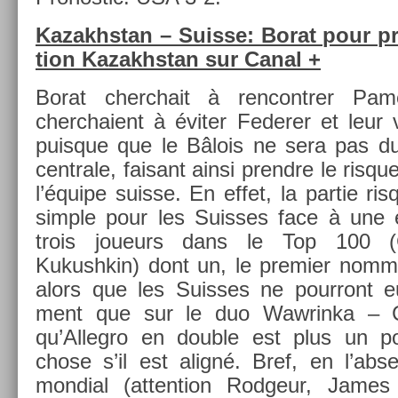
Kazakhstan – Suis­se: Borat pour pro
tion Kazakhstan sur Canal +
Borat cherchait à re­ncontr­er Pa
cherchaient à éviter Feder­er et leu
puis­que que le Bâlois ne sera pas du
centrale, faisant ainsi pre­ndre le ris­que
l’équipe suis­se. En effet, la par­tie ri
sim­ple pour les Suis­ses face à une 
trois joueurs dans le Top 100 (G
Kukushkin) dont un, le pre­mi­er nomm
alors que les Suis­ses ne pour­ront eux
ment que sur le duo Waw­rinka – Chi
qu’Al­legro en doub­le est plus un p
chose s’il est aligné. Bref, en l’ab
mon­di­al (at­ten­tion Rod­geur, Jame