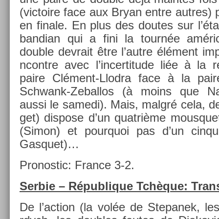
(vic­toire face aux Bryan entre aut­res) 
en fin­ale. En plus des doutes sur l’ét
bandian qui a fini la tournée américa
doub­le de­vrait être l’autre élément im­
ncontre avec l’in­certitude liée à la re
paire Clément-Llodra face à la pair
Schwank-Zeballos (à moins que Na
aussi le samedi). Mais, malgré cela, de
get) dis­pose d’un quat­rième mous­qu
(Simon) et pour­quoi pas d’un cin­qui
Gas­quet)…
Pro­nos­tic: Fran­ce 3-2.
Ser­bie – Répub­lique Tchèque: Trans
De l’ac­tion (la volée de Stepanek, les