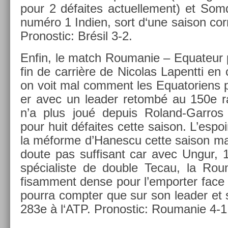
pour 2 défaites ac­tuel­le­ment) et Som
numéro 1 In­di­en, sort d‘une saison cor­
Pro­nos­tic: Brésil 3-2.
Enfin, le match Roumanie – Equateur pou
fin de carrière de Nicolas Lapentti en
on voit mal com­ment les Equatoriens po
er avec un lead­er re­tombé au 150e ra
n’a plus joué de­puis Roland-Garros 
pour huit défaites cette saison. L’es­po
la méforme d’Hanes­cu cette saison ma
doute pas suf­fisant car avec Ungur, 13
spécialis­te de doub­le Tecau, la Ro
fisam­ment dense pour l’em­port­er face
pour­ra com­pt­er que sur son lead­er et 
283e à l‘ATP. Pro­nos­tic: Roumanie 4-1