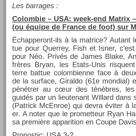
Les bar­rages :
Col­om­bie – USA: week-end Mat­rix 
(ou équipe de Fran­ce de foot) sur 
Échapperont-ils à la mat­rice? Autant le
tue pour Quer­rey, Fish et Isner, c’es
pour Néo. Privés de James Blake, An
frères Bryan, les Etats-Unis ris­quent
terre bat­tue col­om­bien­ne face à deu
de la sur­face, Giral­do (61e mon­di­al) 
pénétrer au cœur des ténèbres, les 
guidés par un li­eutenant Wil­lard dans s
(Pat­rick McEn­roe) qui devra éviter à l
er. A noter que le pro­met­teur Ryan Har­
sa première ap­pari­tion en Coupe Davis
Pro­nos­tic: USA 3-2.