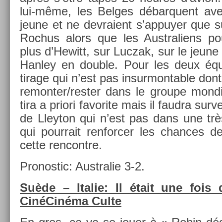
lui-même, les Be­lges débar­quent av
jeune et ne de­vraient s’ap­puy­er que su
Roc­hus alors que les Australiens pou
plus d’Hewitt, sur Luc­zak, sur le jeune 
Han­ley en doub­le. Pour les deux équi
tirage qui n’est pas in­sur­mont­able dont i
re­mon­ter/rest­er dans le groupe mon­di­
tira a priori favorite mais il faud­ra sur­ve
de Lleyton qui n’est pas dans une trè
qui pour­rait re­nforc­er les chan­ces 
cette re­ncontre.
Pro­nos­tic: Australie 3-2.
Suède – Italie: Il était une fois
CinéCinéma Culte