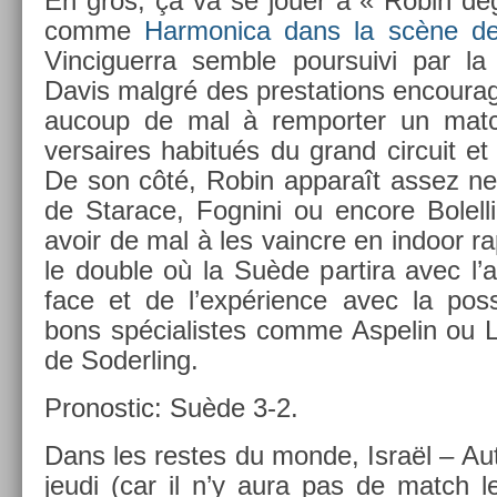
En gros, ça va se jouer à « Robin dég
comme
Har­monica dans la scène de
Vin­ciguer­ra semble pour­suivi par l
Davis malgré des pre­sta­tions en­coura
aucoup de mal à re­mport­er un mat
versaires habitués du grand cir­cuit e
De son côté, Robin ap­paraît assez ne
de Starace, Fog­nini ou en­core Bolel­l
avoir de mal à les vaincre en in­door r
le doub­le où la Suède par­tira avec l’
face et de l’expéri­ence avec la pos­si
bons spécialis­tes comme As­pelin ou L
de Soderl­ing.
Pro­nos­tic: Suède 3-2.
Dans les re­stes du monde, Israël – Au
jeudi (car il n’y aura pas de match l