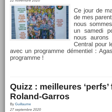
22 novembre 2020
Ce jour de mai 
de mes parent
nous som­mes 
un samedi po
nous aurons 
Centr­al pour 
avec un pro­gram­me démen­tiel : Agas
pro­gram­me !
Quizz : meilleures ‘perfs’
Roland-Garros
By
Guillaume
27 septembre 2020