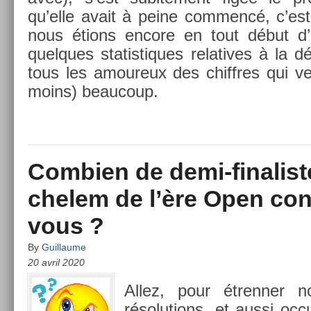
qu’elle avait à peine com­mencé, c’e
nous étions en­core en tout début d
quel­ques statis­tiques re­latives à la 
tous les amoureux des chiffres qui ve
moins) be­aucoup.
Combien de demi-finalis
chelem de l’ère Open con
vous ?
By
Guillaume
20 avril 2020
Allez, pour étrenn­er 
résolu­tions, et aussi oc­