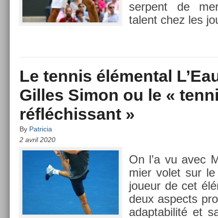
serpent de mer
talent chez les jo
Le tennis élémental L’Eau 
Gilles Simon ou le « tenn
réfléchissant »
By
Patricia
2 avril 2020
On l’a vu avec M
mi­er volet sur le
joueur de cet él
deux as­pects pro
adap­tabilité et 