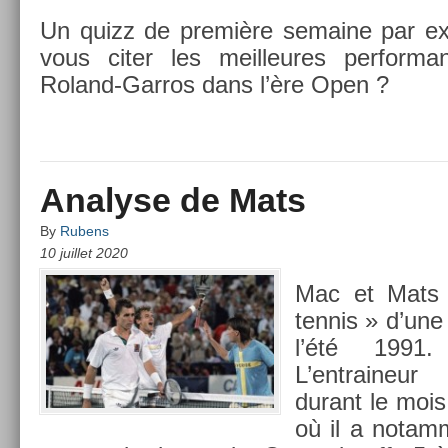
Un quizz de première semaine par ex­c
vous citer les meil­leures per­for­m
Roland-Garros dans l’ère Open ?
Analyse de Mats
By
Rubens
10 juillet 2020
Mac et Mats
ten­nis » d’un
l’été 1991
L’entraineur
durant le mois
où il a notam­m