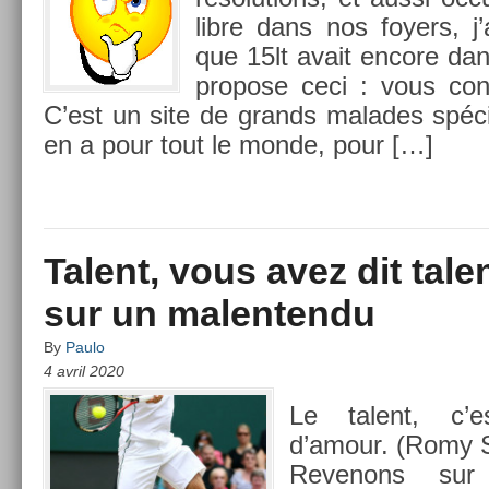
libre dans nos foy­ers, j’a
que 15lt avait en­core da
pro­pose ceci : vous con
C’est un site de grands mal­ades spécia
en a pour tout le monde, pour […]
Talent, vous avez dit tale
sur un malentendu
By
Paulo
4 avril 2020
Le talent, c’e
d’amour. (Romy S
Re­venons sur