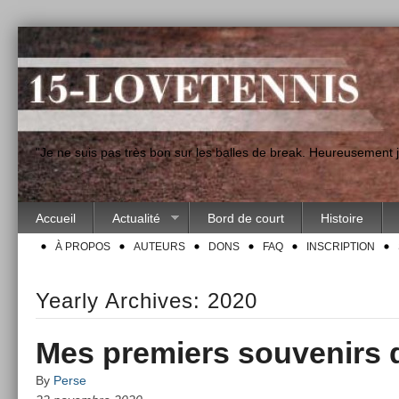
"Je ne suis pas très bon sur les balles de break. Heureusement
Accueil
Actualité
Bord de court
Histoire
À PROPOS
AUTEURS
DONS
FAQ
INSCRIPTION
Yearly Archives:
2020
Mes premiers souvenirs 
By
Perse