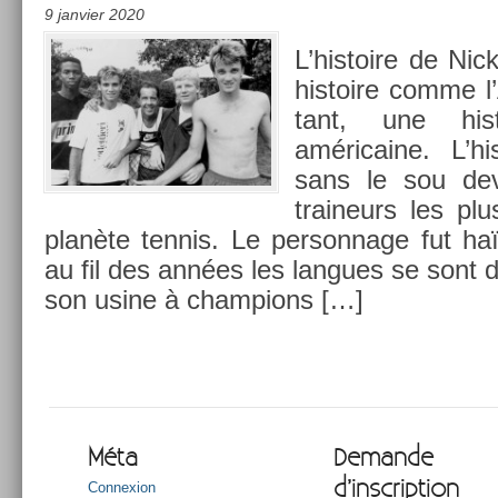
9 janvier 2020
L’his­toire de Nick
his­toire comme 
tant, une his­
américaine. L’hi
sans le sou de­
traineurs les plu
planète ten­nis. Le per­son­nage fut ha
au fil des années les lan­gues se sont dé
son usine à champ­ions […]
Méta
Demande
d’inscription
Connexion