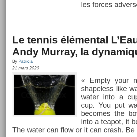
les for­ces ad­ver
Le tennis élémental L’Eau 
Andy Murray, la dynamiqu
By
Patricia
21 mars 2020
« Empty your m
shapeless like w
water into a cu
cup. You put wat
be­comes the bo
into a teapot, it 
The water can flow or it can crash. Be