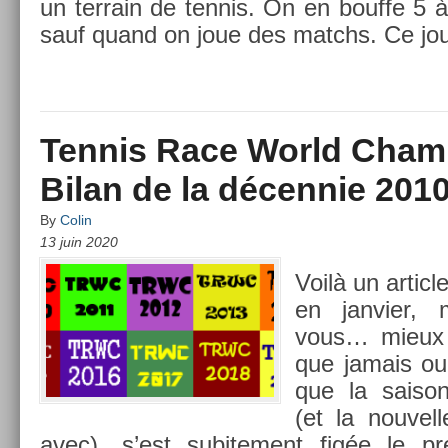
un ter­rain de ten­nis. On en bouf­fe 5 
sauf quand on joue des matchs. Ce jour-
Tennis Race World Cham
Bilan de la décennie 201
By
Colin
13 juin 2020
Voilà un ar­ticle
en jan­vi­er,
vous… mieux 
que jamais ou
que la saison
(et la nouvel­
avec), s’est sub­ite­ment figée le pr