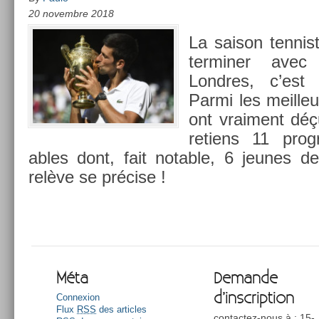
20 novembre 2018
La saison ten­ni
ter­min­er ave
Londres, c’est 
Parmi les meil­le
ont vrai­ment déç
re­tiens 11 pro­g
ables dont, fait not­able, 6 jeunes 
relève se précise !
Méta
Demande
d’inscription
Connexion
Flux
RSS
des articles
contactez-nous à : 15-