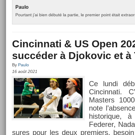
Paulo
Pourtant j’ai bien débuté la partie, le premier point était extr
Cincinnati & US Open 202
succéder à Djokovic et à
By
Paulo
16 août 2021
Ce lundi débu
Cin­cinnati. 
Mast­ers 1000
note l’abs­en
his­torique, 
Feder­er, Nada
sures pour les deux pre­mi­ers, be­soi