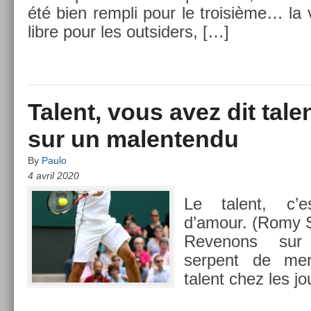
été bien re­mpli pour le troisiè­me… la
libre pour les out­sid­ers, […]
Talent, vous avez dit tale
sur un malentendu
By
Paulo
4 avril 2020
Le talent, c’e
d’amour. (Romy S
Re­venons sur
serpent de mer
talent chez les jo