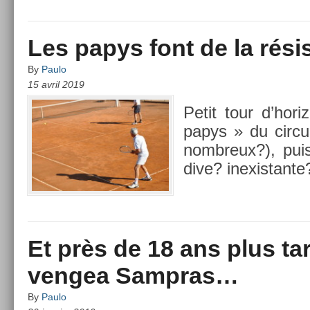
Les papys font de la rési
By
Paulo
15 avril 2019
Petit tour d’hor
papys » du cir­cu
nombreux?), puis
dive? in­exis­tante
Et près de 18 ans plus tar
vengea Sampras…
By
Paulo