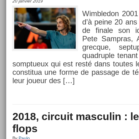
20 janvier 2019
Wimbledon 2001 
d’à peine 20 ans 
de fin­ale son i
Pete Sampras, A
grec­que, sep­tu
quad­ru­ple tenan
somptueux qui est resté dans toutes l
con­stitua une forme de pas­sage de té
leur joueur des […]
2018, circuit masculin : le
flops
By
Paulo