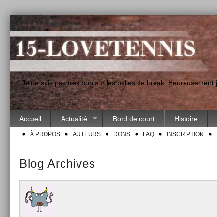
"Je ne suis pas très bon sur les balles de break. Heureusement
Accueil
Actualité
Bord de court
Histoire
À PROPOS
AUTEURS
DONS
FAQ
INSCRIPTION
Blog Archives