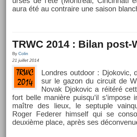
ur­ses de l’été (Montréal, Cin­cinnati
aura été au contra­ire une saison blanc
TRWC 2014 : Bilan post
By
Colin
21 juillet 2014
Londres out­door : Djokovic, 
sur le gazon du cir­cuit de 
Novak Djokovic a réitéré cett
fort belle manière puis­qu’il s’im­pose 
maître des lieux, le sep­tu­ple vain­
Roger Feder­er him­self qui se con­s
deuxième place, après ses décon­venu