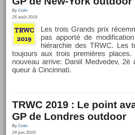
GP de New-York outdoor
By
Colin
25 août 2019
Les trois Grands prix récem­m
pas ap­porté de modifica­tion s
hié­rarchie des TRWC. Les t
toujours aux trois premières places.
nouveau ar­rive: Daniil Med­vedev, 2è 
queur à Cin­cinnati.
TRWC 2019 : Le point ava
GP de Londres outdoor
By
Colin
29 juin 2019