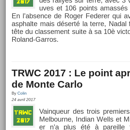
des ral­lyes sur terre, avec 3 
uves et 106 points amassés s
En l’abs­ence de Roger Feder­er qui ava
as­phal­te mais déserté la terre, Nadal 
tête du clas­se­ment suite à sa 10è vic­toi
Roland-Garros.
TRWC 2017 : Le point aprè
de Monte Carlo
By
Colin
24 avril 2017
Vain­queur des trois pre­mi­e
Mel­bour­ne, In­dian Wells et 
er n’a plus été à pareil­le 