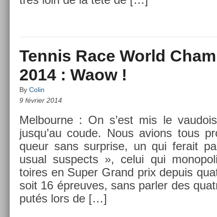
Tennis Race World Cham
2014 : Waow !
By
Colin
9 février 2014
Mel­bour­ne : On s’est mis le vaudo
jusqu’au coude. Nous av­ions tous pro
queur sans sur­pr­ise, un qui ferait pa
usual sus­pects », celui qui mono­pol­
toires en Super Grand prix de­puis quat
soit 16 épre­uves, sans parl­er des quat
putés lors de […]