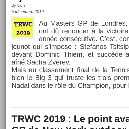
By
Colin
5 décembre 2019
Au Mast­ers GP de Londres, 
ont dû re­nonc­er à la vic­toir
année con­sécutive. C’est, c
jeunot qui s’im­pose : Stefanos Tsit­s
de­vant Dominic Thiem, et succède a
aîné Sacha Zverev.
Mais au clas­se­ment final de la Ten­n
bien le Big 3 qui trus­te les trois pre
Nadal dans le rôle du Champ­ion, pour la
TRWC 2019 : Le point ava