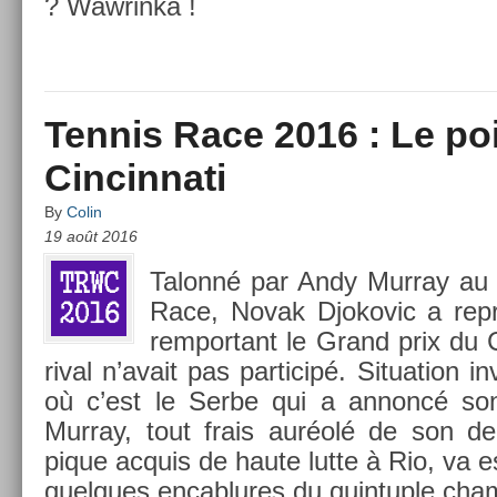
? Waw­rinka !
Tennis Race 2016 : Le po
Cincinnati
By
Colin
19 août 2016
Talonné par Andy Mur­ray au c
Race, Novak Djokovic a re­pr
re­mpor­tant le Grand prix d
rival n’avait pas par­ticipé. Situa­tion in
où c’est le Serbe qui a an­noncé son 
Mur­ray, tout frais auréolé de son de
pique ac­quis de haute lutte à Rio, va es
quel­ques en­cab­lures du quin­tu­ple c