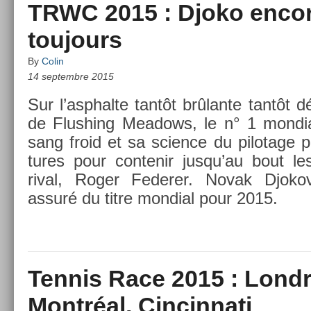
TRWC 2015 : Djoko encor
toujours
By
Colin
14 septembre 2015
Sur l’asphal­te tantôt brûlante tantôt d
de Flush­ing Meadows, le n° 1 mon­di­al
sang froid et sa sci­ence du pilotage p
tures pour con­tenir jusqu’au bout le
rival, Roger Feder­er. Novak Djokov
assuré du titre mon­di­al pour 2015.
Tennis Race 2015 : Londr
Montréal, Cincinnati