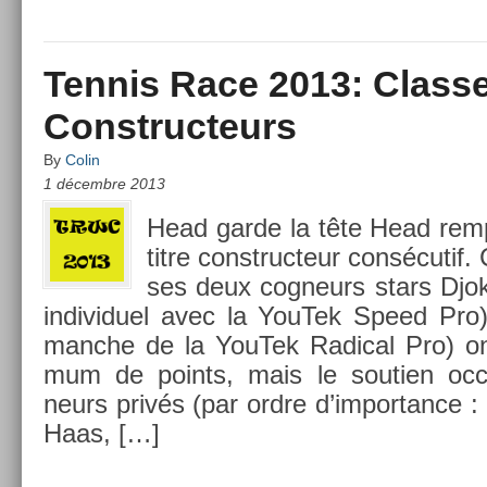
Tennis Race 2013: Class
Constructeurs
By
Colin
1 décembre 2013
Head garde la tête Head re­mp
titre con­struc­teur consécuti
ses deux cog­neurs stars Djo
in­dividuel avec la YouTek Speed Pro)
man­che de la YouTek Rad­ical Pro) on
mum de points, mais le souti­en oc­c
neurs privés (par ordre d’im­portan­ce :
Haas, […]