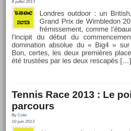
8 juillet 2013
Londres out­door : un Britis
Grand Prix de Wimbledon 201
frémis­se­ment, comme l’ébauc
l’in­cipit du début du com­men­ce­me
domina­tion ab­solue du « Big4 » sur
Bon, cer­tes, les deux premières places
été trustées par les deux re­scapés […
Tennis Race 2013 : Le poi
parcours
By
Colin
10 juin 2013