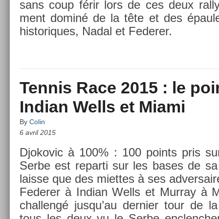
sans coup férir lors de ces deux ral­l
ment dominé de la tête et des épaul
his­toriques, Nadal et Feder­er.
Tennis Race 2015 : le poi
Indian Wells et Miami
By
Colin
6 avril 2015
Djokovic à 100% : 100 points pris sur
Serbe est re­par­ti sur les bases de s
lais­se que des miet­tes à ses ad­versair
Feder­er à In­dian Wells et Mur­ray à M
chal­lengé jusqu’au de­rni­er tour de la 
tous les deux vu le Serbe en­clench­er 