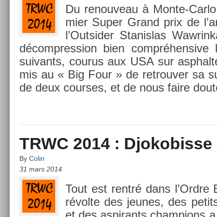
Du re­nouveau à Monte-Carlo 
mi­er Super Grand prix de l’a
l’Out­sid­er Stanis­las Waw­ri
décompress­ion bien com­préhen­sive
suivants, co­urus aux USA sur as­phal­t
mis au « Big Four » de retro­uv­er sa 
de deux co­ur­ses, et de nous faire dout
TRWC 2014 : Djokobisse 
By
Colin
31 mars 2014
Tout est rentré dans l’Ordre
révolte des jeunes, des peti
et des as­pirants champ­ions a 