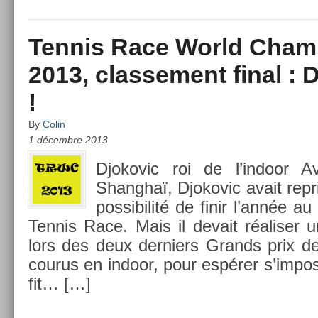
Tennis Race World Cham
2013, classement final : 
!
By
Colin
1 décembre 2013
Djokovic roi de l’in­door A
Shanghaï, Djokovic avait re­pri
pos­sibilité de finir l’année au
Ten­nis Race. Mais il de­vait réalis­er
lors des deux de­rni­ers Grands prix de
co­urus en in­door, pour espérer s’im­pos­
fit… […]