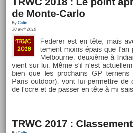
TRWC 2018 : Le point apr
de Monte-Carlo
By
Colin
30 avril 2018
Feder­er est en tête, mais a
te­ment moins épais que l’an 
Mel­bour­ne, deuxième à In­dia
vient sur lui. Même s’il n’est ac­tuel­le
bien que les pro­chains GP ter­riens
Paris out­door), vont lui per­mettre de c
de l’ocre et de pass­er en tête à mi-sai
TRWC 2017 : Classement 
By
Colin