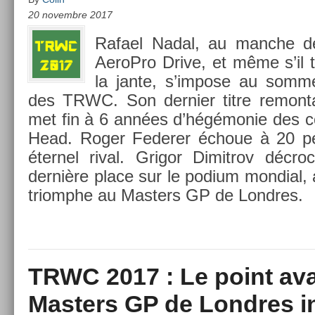
20 novembre 2017
Rafael Nadal, au man­che d
AeroP­ro Drive, et même s’il t
la jante, s’im­pose au som­me
des TRWC. Son de­rni­er titre re­mon­
met fin à 6 années d’hégémonie des co
Head. Roger Feder­er échoue à 20 pe
éter­nel rival. Grigor Di­mit­rov décro
dernière place sur le podium mon­di­al,
tri­omphe au Mast­ers GP de Londres.
TRWC 2017 : Le point ava
Masters GP de Londres i