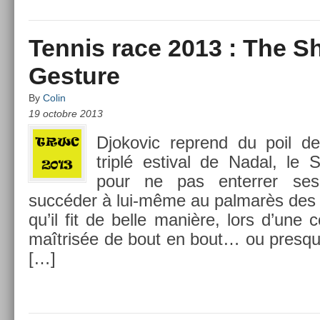
Tennis race 2013 : The S
Gesture
By
Colin
19 octobre 2013
Djokovic re­prend du poil d
triplé es­tiv­al de Nadal, le 
pour ne pas en­terr­er se
succéder à lui-même au pal­marès des
qu’il fit de belle manière, lors d’une co
maîtrisée de bout en bout… ou pre­squ
[…]