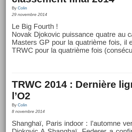
By
Colin
29 novembre 2014
Le Big Fourth !
Novak Djokovic puis­sance quat­re au ca
Mast­ers GP pour la quat­rième fois, il
TRWC pour la quat­rième fois (con­sécu
TRWC 2014 : Dernière lig
l’O2
By
Colin
8 novembre 2014
Shanghaï, Paris in­door : l’autom­ne ver
Djokovic A Shanghaï, Feder­er a con­fir