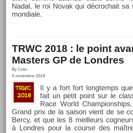
Nadal, le roi Novak qui décroc­hait sa 
mon­diale.
TRWC 2018 : le point avan
Masters GP de Londres
By
Colin
5 novembre 2018
Il y a fort fort longtemps q
fait un petit point sur le clas
Race World Cham­pionships.
Grand prix de la saison vient de se co­
Bercy, et que les 8 meil­leurs cog­neurs
à Londres pour la co­ur­se des maît