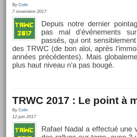
By
Colin
7 novembre 2017
De­puis notre de­rni­er poin­t
pas mal d’événe­ments sur
passés, qui ont sen­sib­le­ment
des TRWC (de bon aloi, après l’im­mob
années précéden­tes). Mais globale­men
plus haut niveau n’a pas bougé.
TRWC 2017 : Le point à m
By
Colin
12 juin 2017
Rafael Nadal a ef­fectué une vé