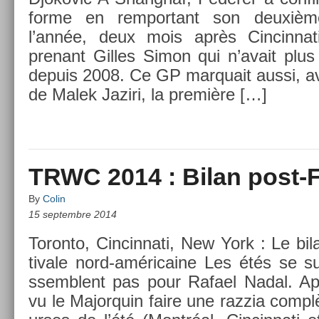
forme en re­mpor­tant son deuxiè
l’année, deux mois après Cin­cinnat
prenant Gil­les Simon qui n’avait plus 
de­puis 2008. Ce GP mar­quait aussi, 
de Malek Jaziri, la première […]
TRWC 2014 : Bilan post-
By
Colin
15 septembre 2014
Toron­to, Cin­cinnati, New York : Le bi
tivale nord-américaine Les étés se su
ssemblent pas pour Rafael Nadal. Ap
vu le Major­quin faire une raz­zia complè