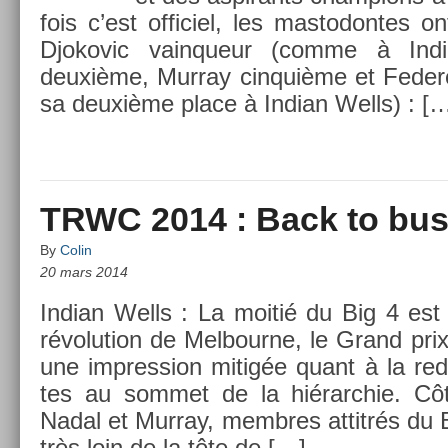
fois c’est of­ficiel, les mas­todon­tes on
Djokovic vain­queur (comme à In­d
deuxième, Mur­ray cin­quiè­me et Feder
sa deuxième place à In­dian Wells) : [
TRWC 2014 : Back to bus
By
Colin
20 mars 2014
In­dian Wells : La moitié du Big 4 est 
révolu­tion de Mel­bour­ne, le Grand pri
une im­press­ion mitigée quant à la re­di
tes au som­met de la hié­rarchie. C
Nadal et Mur­ray, mem­bres at­titrés du Big
très loin de la tête de […]