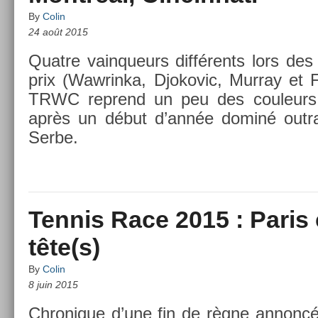
By
Colin
24 août 2015
Quat­re vain­queurs différents lors des
prix (Waw­rinka, Djokovic, Mur­ray et Fed
TRWC re­prend un peu des co­uleurs et
après un début d’année dominé out­r
Serbe.
Tennis Race 2015 : Paris
tête(s)
By
Colin
8 juin 2015
Chronique d’une fin de règne an­noncé