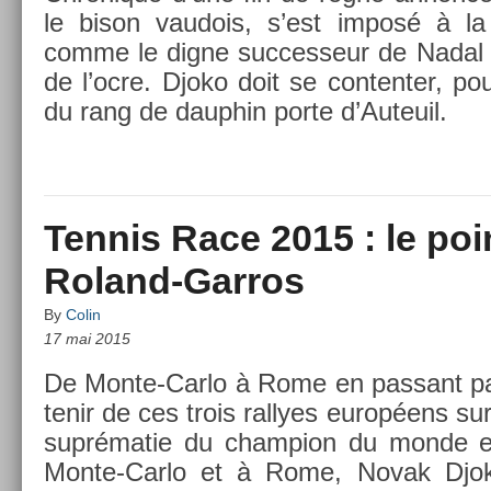
le bison vaudois, s’est imposé à la s
comme le digne suc­ces­seur de Nadal 
de l’ocre. Djoko doit se con­tent­er, pou
du rang de daup­hin porte d’Auteuil.
Tennis Race 2015 : le poi
Roland-Garros
By
Colin
17 mai 2015
De Monte-Carlo à Rome en pas­sant par
tenir de ces trois ral­lyes européens sur
suprématie du champ­ion du monde en
Monte-Carlo et à Rome, Novak Djok