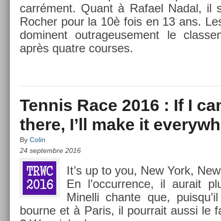
carrément. Quant à Rafael Nadal, il s
Roch­er pour la 10è fois en 13 ans. Le
dominent out­rageuse­ment le clas­se
après quat­re co­ur­ses.
Tennis Race 2016 : If I ca
there, I’ll make it everyw
By
Colin
24 septembre 2016
It’s up to you, New York, New
En l’oc­curr­ence, il aurait p
Minel­li chan­te que, puis­qu’i
bour­ne et à Paris, il pour­rait aussi l