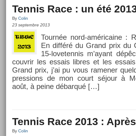
Tennis Race : un été 201
By
Colin
23 septembre 2013
Tournée nord-américaine : 
En différé du Grand prix du
15-lovetennis m’ayant dépê
co­uv­rir les es­sais li­bres et les es­sai
Grand prix, j’ai pu vous ramen­er quel­
press­ions de mon court séjour à M
août, à peine débarqué […]
Tennis Race 2013 : Aprè
By
Colin