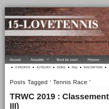
"Je ne suis pas très bon sur les balles de break. Heureusement
Accueil
Actualité
Bord de court
Histoire
À PROPOS
AUTEURS
DONS
FAQ
INSCRIPTION
Posts Tagged ‘ Tennis Race ’
TRWC 2019 : Classement 
III)