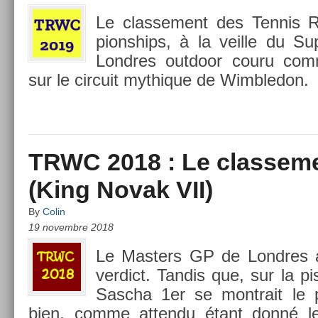
Le clas­se­ment des Ten­ni
pionships, à la veil­le du S
Londres out­door couru co
sur le cir­cuit myt­hique de Wimbledon.
TRWC 2018 : Le classeme
(King Novak VII)
By
Colin
19 novembre 2018
Le Mast­ers GP de Londres 
ver­dict. Tan­dis que, sur la pi
Sascha 1er se montrait le pl
bien, comme at­tendu étant donné le 