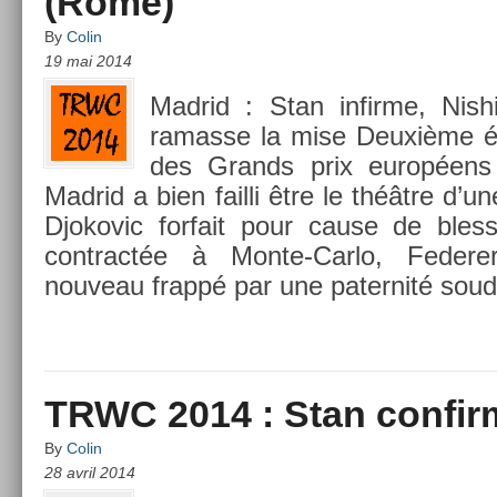
(Rome)
By
Colin
19 mai 2014
Mad­rid : Stan in­fir­me, Nis
ramas­se la mise Deuxième é
des Grands prix européens 
Mad­rid a bien fail­li être le théâtre d’une 
Djokovic for­fait pour cause de bles­
contra­ctée à Monte-Carlo, Feder­
nouveau frappé par une pater­nité sou
TRWC 2014 : Stan confir
By
Colin
28 avril 2014