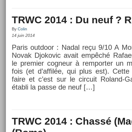
TRWC 2014 : Du neuf ? Ri
By
Colin
14 juin 2014
Paris out­door : Nadal reçu 9/10 A Mo
Novak Djokovic avait empêché Rafael
le pre­mi­er cog­neur à re­mport­er u
fois (et d’affilée, qui plus est). Cette 
faire et c’est sur le cir­cuit Roland
établi la passe de neuf […]
TRWC 2014 : Chassé (Mad