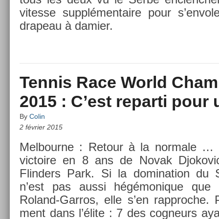
vites­se sup­plémen­taire pour s’en­vol
drapeau à dami­er.
Tennis Race World Cham
2015 : C’est reparti pour 
By
Colin
2 février 2015
Mel­bour­ne : Re­tour à la nor­male … 
vic­toire en 8 ans de Novak Djokovic 
Flind­ers Park. Si la domina­tion d
n’est pas aussi hégémonique que 
Roland-Garros, elle s’en rapproc­he. P
ment dans l’élite : 7 des cog­neurs ayant