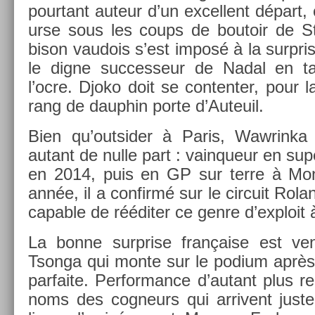
pour­tant auteur d’un ex­cel­lent départ,
ur­se sous les coups de boutoir de S
bison vaudois s’est imposé à la sur­pr
le digne suc­ces­seur de Nadal en t
l’ocre. Djoko doit se con­tent­er, pour l
rang de daup­hin porte d’Auteuil.
Bien qu’out­sid­er à Paris, Waw­rink
autant de nulle part : vain­queur en su
en 2014, puis en GP sur terre à Mo
année, il a con­firmé sur le cir­cuit Rola
cap­able de rééditer ce genre d’exploit 
La bonne sur­pr­ise française est ve
Tson­ga qui monte sur le podium après 
parfaite. Per­for­mance d’autant plus re
noms des cog­neurs qui ar­rivent juste 