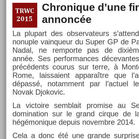
Chronique d’une fi
an­noncée
La plupart des ob­ser­vateurs s’at­te
non­u­ple vain­queur du Super GP de Par
Nadal, ne re­mpor­te pas de dixième
année. Ses per­for­mances décevan­tes 
précédents co­urus sur terre, à Monte
Rome, lais­saient ap­paraître que l’an­
dépassé, notam­ment par l’ac­tuel 
Novak Djokovic.
La vic­toire semblait pro­m­ise au Se
domina­tion sur le grand cir­que de la
hégémonique de­puis novembre 2014.
Cela a donc été une gran­de sur­pr­is