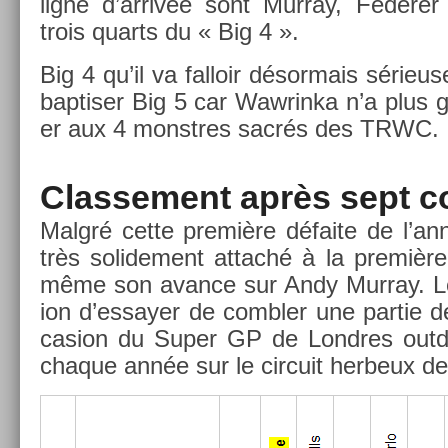
ligne d’arrivée sont Mur­ray, Feder­er
trois quarts du « Big 4 ».
Big 4 qu’il va fal­loir désor­mais sérieu
bap­tis­er Big 5 car Waw­rinka n’a plus 
er aux 4 monstres sacrés des TRWC.
Clas­se­ment après sept co
Malgré cette première défaite de l’an
très sol­ide­ment at­taché à la premièr
même son avan­ce sur Andy Mur­ray. Le
ion d’es­say­er de com­bl­er une par­tie d
cas­ion du Super GP de Londres out­
chaque année sur le cir­cuit her­beux 