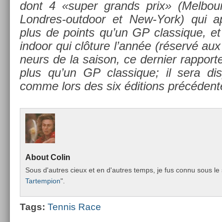
dont 4 «super grands prix» (Mel­bour­
Londres-outdoor et New-York) qui ap
plus de points qu’un GP clas­sique, e
in­door qui clôture l’année (réservé aux 
neurs de la saison, ce de­rni­er rap­po
plus qu’un GP clas­sique; il sera dis
comme lors des six édi­tions précéden­t
About
Colin
Sous d'aut­res cieux et en d'aut­res temps, je fus connu sous le 
Tar­temp­ion
".
Tags:
Ten­nis Race