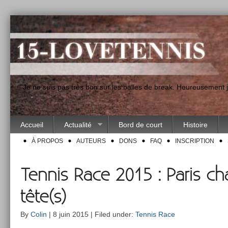
"Je ne suis pas très bon sur les balles de break. Heureusement
Accueil
Actualité
Bord de court
Histoire
À PROPOS
AUTEURS
DONS
FAQ
INSCRIPTION
Tennis Race 2015 : Paris c
tête(s)
By
Colin
| 8 juin 2015 | Filed under:
Tennis Race