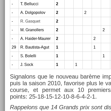
-
T. Be­lluc­ci
2
-
A. Dol­gopolov
2
2
-
R. Gas­quet
2
-
M. Granoll­ers
2
2
-
A. Haider-Maurer
2
2
29
R. Bautista-Agut
1
1
-
S. Bolel­li
1
1
-
J. Sock
1
1
Sig­nalons que le nouveau barème imp
puis la saison 2010, favor­ise plus le 
co­ur­se, et per­met aux 10 pre­mi­er
points: 25-18-15-12-10-8-6-4-2-1.
Rap­pelons que 14 Grands prix sont dis