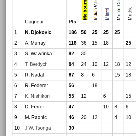
Cog­neur
Pts
1
N. Djokovic
186
50
25
25
25
2
A. Mur­ray
118
36
15
18
25
3
S. Waw­rinka
92
30
4
T. Be­rdych
84
24
10
12
18
12
5
R. Nadal
67
8
6
15
18
6
R. Feder­er
56
18
7
K. Nis­hikori
55
12
6
15
8
D. Ferr­er
47
10
8
6
9
M. Raonic
46
20
12
4
10
10
J.W. Tson­ga
30