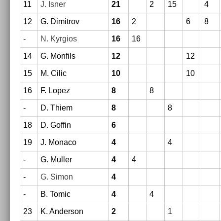
11
J. Isner
21
2
15
4
12
G. Di­mit­rov
16
2
6
8
-
N. Kyr­gios
16
16
14
G. Mon­fils
12
12
15
M. Cilic
10
10
16
F. Lopez
8
8
-
D. Thiem
8
8
18
D. Gof­fin
6
19
J. Monaco
4
4
-
G. Mull­er
4
4
-
G. Simon
4
-
B. Tomic
4
4
23
K. An­der­son
2
1