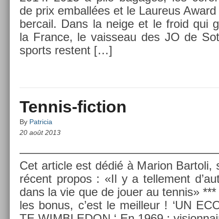
de prix em­ballées et le Laureus Award 
be­rcail. Dans la neige et le froid qui
la Fran­ce, le vais­seau des JO de Sotc
sports re­stent […]
Tennis-fiction
By
Patricia
20 août 2013
—————————————————
Cet ar­ticle est dédié à Mar­ion Bar­toli
récent pro­pos : «Il y a tel­le­ment d’au
dans la vie que de jouer au ten­nis» **
les bonus, c’est le meil­leur ! ‘UN 
TE WIMBLEDON ‘ En 1969 : vision­nair