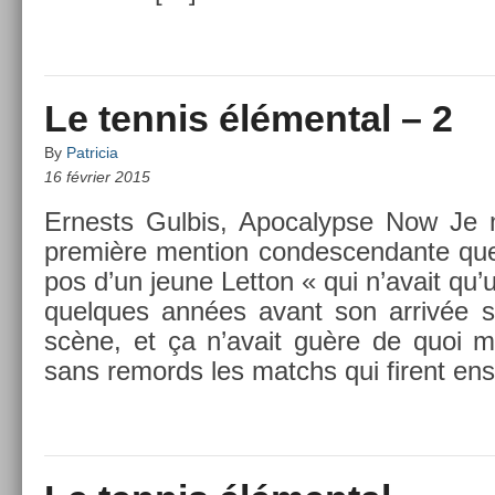
Le tennis élémental – 2
By
Patricia
16 février 2015
Er­nests Gul­bis, Apocalyp­se Now Je
première men­tion con­des­cendan­te que
pos d’un jeune Let­ton « qui n’avait qu’u
quel­ques années avant son arrivée su
scène, et ça n’avait guère de quoi m’
sans re­mords les matchs qui firent en­s