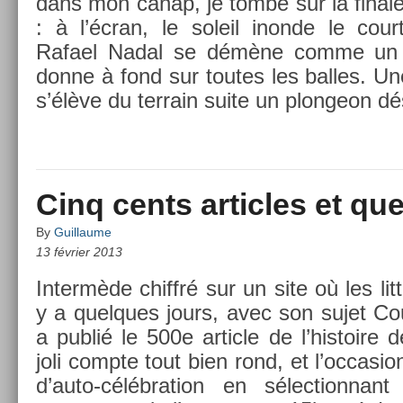
dans mon canap, je tombe sur la fin­a
: à l’écran, le sol­eil in­on­de le cour
Rafael Nadal se démène comme un be
donne à fond sur toutes les bal­les. U
s’élève du ter­rain suite un plon­geon 
Cinq cents articles et qu
By
Guillaume
13 février 2013
In­termède chiffré sur un site où les lit­t
y a quel­ques jours, avec son sujet Co
a publié le 500e ar­ticle de l’his­toire
joli com­pte tout bien rond, et l’oc­cas­io
d’auto-célébration en sélec­tion­nant