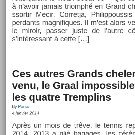
à n’avoir jamais tri­omphé en Grand c
ssor­tir Mecir, Cor­ret­ja, Philip­pous­s
per­dants mag­nifiques. Il m’est alors ven
le miroir, pass­er juste de l’autre c
s’intéres­sant à cette […]
Ces autres Grands chelem
venu, le Graal impossibl
les quatre Tremplins
By
Perse
4 janvier 2014
Après un mois de trêve, le ten­nis re­
2014. 2013 a plié bagages, les cérém