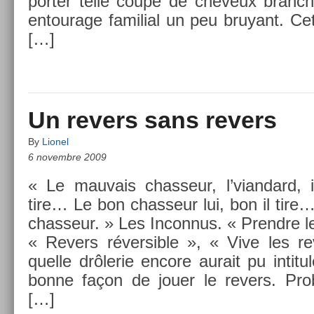
port­er telle coupe de cheveux branché
en­tourage famili­al un peu bruyant. Cet 
[…]
Un revers sans revers
By
Lionel
6 novembre 2009
« Le mauvais chas­seur, l’vian­dard, i
tire… Le bon chas­seur lui, bon il tire
chas­seur. » Les In­con­nus. « Pre­ndre le 
« Re­v­ers réver­sible », « Vive les re
quel­le drôlerie en­core aurait pu in­titu
bonne façon de jouer le re­v­ers. Pro­
[…]