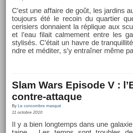
C’est une af­faire de goût, les jar­dins a
toujours été le re­coin du quar­ti­er q
cerisi­ers don­naient la réplique aux sc
et l’eau filait cal­me­ment entre les g
stylisés. C’était un havre de tran­quil­lit
ndre et méditer, s’y entraîner même par­
Slam Wars Episode V : l’
contre-attaque
By
Le concombre masqué
11 octobre 2010
Il y a bien longtemps dans une galaxie lo
taine… Les temps sont troub­les de­p