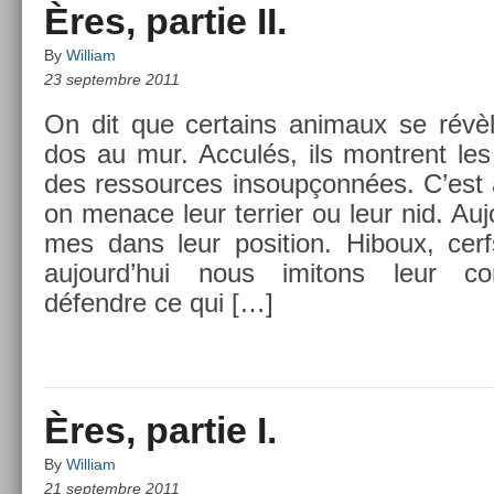
Ères, partie II.
By
William
23 septembre 2011
On dit que cer­tains an­imaux se révè
dos au mur. Acculés, ils montrent les
des re­ssour­ces in­soup­çonnées. C’est
on menace leur ter­ri­er ou leur nid. A
mes dans leur posi­tion. Hiboux, cerf
aujourd’hui nous im­itons leur com
défendre ce qui […]
Ères, partie I.
By
William
21 septembre 2011