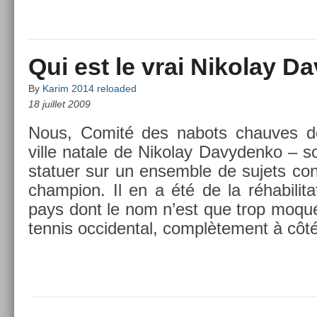
Qui est le vrai Nikolay 
By
Karim 2014 reloaded
18 juillet 2009
Nous, Comité des nabots chauves 
ville natale de Nikolay Davyden­ko – 
statu­er sur un en­semble de sujets con
champ­ion. Il en a été de la réhabilita­
pays dont le nom n’est que trop moqué
ten­nis oc­cident­al, com­plète­ment à cô