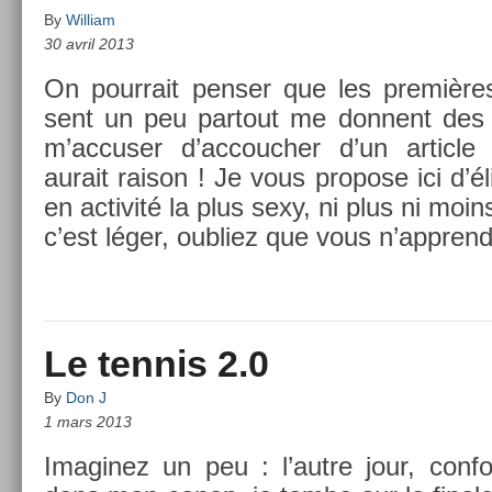
By
William
30 avril 2013
On pour­rait pens­er que les premières
sent un peu par­tout me don­nent des 
m’ac­cus­er d’ac­couch­er d’un ar­ticle
aurait raison ! Je vous pro­pose ici d’é
en ac­tivité la plus sexy, ni plus ni moins
c’est léger, oub­liez que vous n’appren
Le tennis 2.0
By
Don J
1 mars 2013
Im­aginez un peu : l’autre jour, con­for­