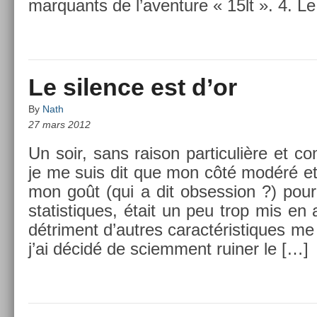
mar­quants de l’aven­ture « 15lt ». 4. 
Le silence est d’or
By
Nath
27 mars 2012
Un soir, sans raison par­ticuliè­re et co
je me suis dit que mon côté modéré et
mon goût (qui a dit ob­sess­ion ?) pour 
statis­tiques, était un peu trop mis en
détri­ment d’aut­res caractéris­tiques me
j’ai décidé de sciem­ment ruin­er le […]