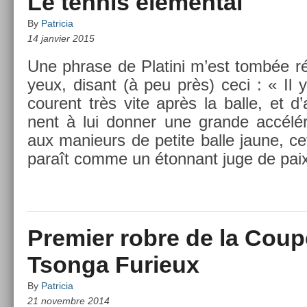
Le tennis élémental
By
Patricia
14 janvier 2015
Une phrase de Platini m’est tombée r
yeux, dis­ant (à peu près) ceci : « Il 
co­urent très vite après la balle, et d’a
nent à lui donn­er une gran­de accélér
aux man­ieurs de petite balle jaune, ce
paraît comme un éton­nant juge de pai
Premier robre de la Coup
Tsonga Furieux
By
Patricia
21 novembre 2014