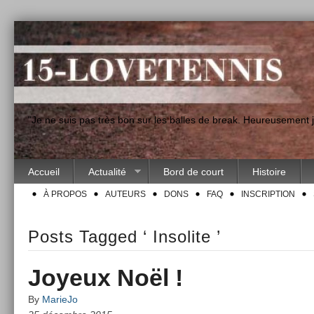
"Je ne suis pas très bon sur les balles de break. Heureusement
Accueil
Actualité
Bord de court
Histoire
À PROPOS
AUTEURS
DONS
FAQ
INSCRIPTION
Posts Tagged ‘ Insolite ’
Joyeux Noël !
By
MarieJo