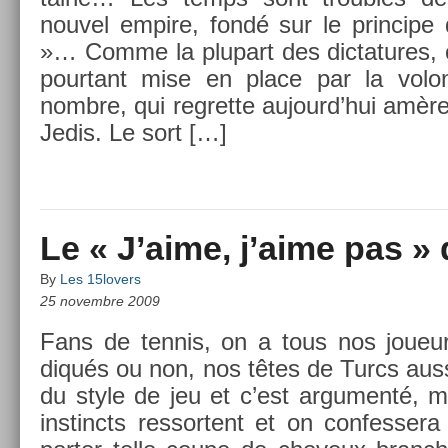
nouvel em­pire, fondé sur le prin­cipe 
»… Comme la plupart des di­cta­tures, c
pour­tant mise en place par la volo
nombre, qui re­gret­te aujourd’hui amèr
Jedis. Le sort […]
Le « J’aime, j’aime pas »
By
Les 15lovers
25 novembre 2009
Fans de ten­nis, on a tous nos joueur
diqués ou non, nos têtes de Turcs aussi
du style de jeu et c’est ar­gu­menté, m
in­stincts re­ssor­tent et on con­fes­se