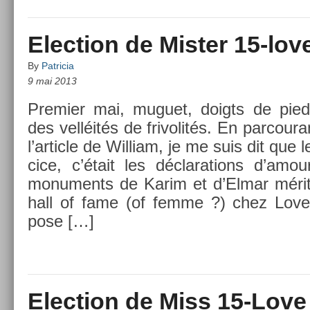
Election de Mister 15-lov
By
Patricia
9 mai 2013
Pre­mi­er mai, muguet, doigts de pieds
des velléités de frivolités. En par­coura
l’ar­ticle de Wil­liam, je me suis dit que l
cice, c’était les déclara­tions d’amo
monu­ments de Karim et d’Elmar méri
hall of fame (of femme ?) chez Love-
pose […]
Election de Miss 15-Love