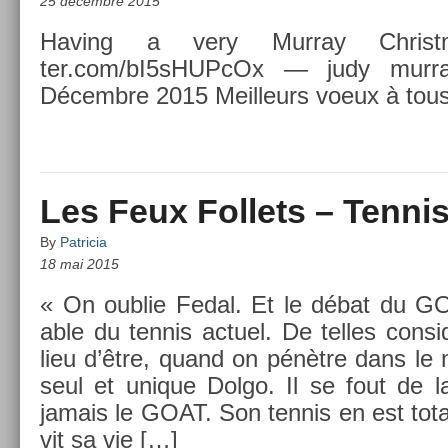
25 décembre 2015
Hav­ing a very Mur­ray Christ
ter.com/bI5sHUP­cOx — judy mur­
Décembre 2015 Meil­leurs voeux à tous
Les Feux Follets – Tennis
By
Patricia
18 mai 2015
« On oub­lie Fedal. Et le débat du GOA
able du ten­nis ac­tuel. De tel­les con­s
lieu d’être, quand on pénètre dans l
seul et uni­que Dolgo. Il se fout de la
jamais le GOAT. Son ten­nis en est total
vit sa vie […]