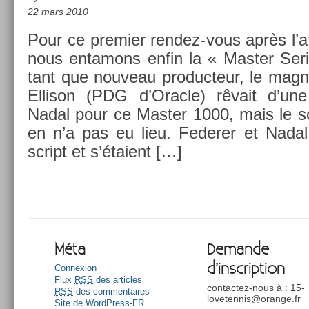
22 mars 2010
Pour ce pre­mi­er rendez-vous après l’af­
nous en­tamons enfin la « Mast­er Se­
tant que nouveau pro­duc­teur, le mag­nat
El­lison (PDG d’Orac­le) rêvait d’une
Nadal pour ce Mast­er 1000, mais le sc
en n’a pas eu lieu. Feder­er et Nadal
script et s’étaient […]
Méta
Demande
d’inscription
Connexion
Flux
RSS
des articles
contactez-nous à : 15-
RSS
des commentaires
lovetennis@orange.fr
Site de WordPress-FR