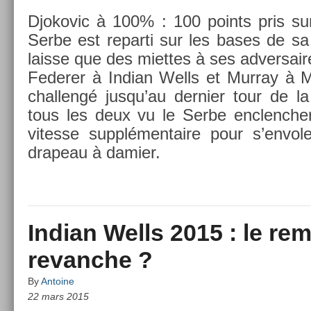
Djokovic à 100% : 100 points pris sur
Serbe est re­par­ti sur les bases de s
lais­se que des miet­tes à ses ad­versair
Feder­er à In­dian Wells et Mur­ray à M
chal­lengé jusqu’au de­rni­er tour de la 
tous les deux vu le Serbe en­clench­er 
vites­se sup­plémen­taire pour s’en­vol
drapeau à dami­er.
Indian Wells 2015 : le re
revanche ?
By
Antoine
22 mars 2015