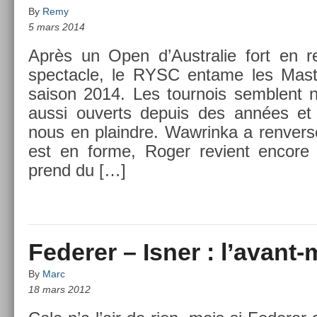
By
Remy
5 mars 2014
Après un Open d’Australie fort en re­
spec­tacle, le RYSC en­tame les Mast
saison 2014. Les tour­nois semblent n
aussi ouverts de­puis des années et 
nous en plaindre. Waw­rinka a re­nv­ers
est en forme, Roger re­vient en­core u
prend du […]
Federer – Isner : l’avant
By
Marc
18 mars 2012