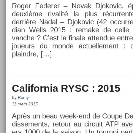
Roger Feder­er – Novak Djokovic, é
deuxième rivalité la plus récur­ren
derrière Nadal – Djokovic (42 oc­curr­e
dian Wells 2015 : re­make de cell
vanche ? C’est la fin­ale at­tendue entre
joueurs du monde ac­tuel­le­ment 
plaindre, […]
California RYSC : 2015
By
Remy
11 mars 2015
Après un beau week-end de Coupe Davi
disse­ments, re­tour au cir­cuit ATP ave
ers 1000 de la saison. Un tour­noi par­