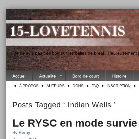
"Je ne suis pas très bon sur les balles de break. Heureusement
Accueil
Actualité
Bord de court
Histoire
À PROPOS
AUTEURS
DONS
FAQ
INSCRIPTION
Posts Tagged ‘ Indian Wells ’
Le RYSC en mode survie
By
Remy