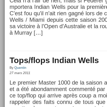
Cela n’a l’air de rien, mais si Feder­er 
mpor­tera In­dian Wells pour la premièr
C’est fou qu’il n’ait rien gagné lors de 
Wells / Miami de­puis cette saison 20
sa vic­toire à l’Open d’Australie et la rou
à Mur­ray […]
Tops/flops Indian Wells
By
Quentin
27 mars 2011
Le pre­mi­er Mast­er 1000 de la saison a
et a été ab­on­dam­ment com­menté par 
ce top/flop qui ar­rive après coup a moin
rap­pel­er des faits connu de tous que 