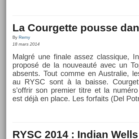
La Courgette pousse dans
By
Remy
18 mars 2014
Malgré une fin­ale assez clas­sique, I
pro­posé de la nouveauté avec un T
ab­sents. Tout comme en Australie, le
au RYSC sont à la bais­se. Co­ur­gett
s’offrir son pre­mi­er titre et la numéro
est déjà en place. Les for­faits (Del Pot
RYSC 2014 : Indian Wells