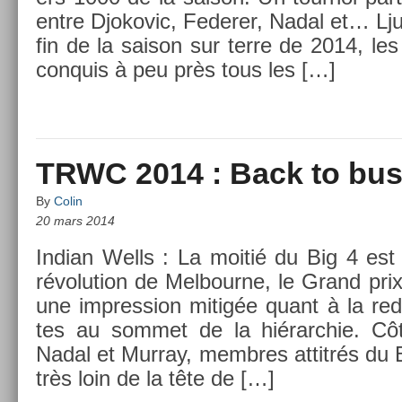
entre Djokovic, Feder­er, Nadal et… Ljub
fin de la saison sur terre de 2014, les
con­quis à peu près tous les […]
TRWC 2014 : Back to bus
By
Colin
20 mars 2014
In­dian Wells : La moitié du Big 4 est 
révolu­tion de Mel­bour­ne, le Grand pri
une im­press­ion mitigée quant à la re­di
tes au som­met de la hié­rarchie. C
Nadal et Mur­ray, mem­bres at­titrés du Big
très loin de la tête de […]