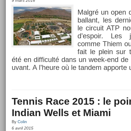
9 mars 2016
Malgré un open d
bal­lant, les der
le cir­cuit ATP n
d’es­poir. Les 
comme Thiem ou
fait le plein sur
été en dif­ficulté dans un week-end d
uvant. A l’heure où le tan­dem ap­porte
Tennis Race 2015 : le poi
Indian Wells et Miami
By
Colin
6 avril 2015