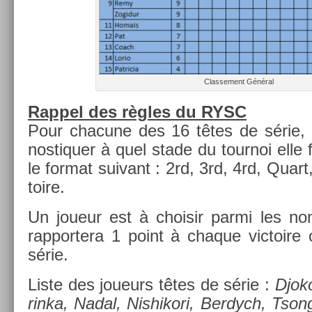
Clas­se­ment Général
Rap­pel des règles du RYSC
Pour chacune des 16 têtes de série, i
nos­tiqu­er à quel stade du tour­noi elle f
le for­mat suivant : 2rd, 3rd, 4rd, Quart
toire.
Un joueur est à choisir parmi les non
rap­portera 1 point à chaque vic­toire 
série.
Liste des joueurs têtes de série :
Djok
rinka, Nadal, Nis­hikori, Be­rdych, Tson­