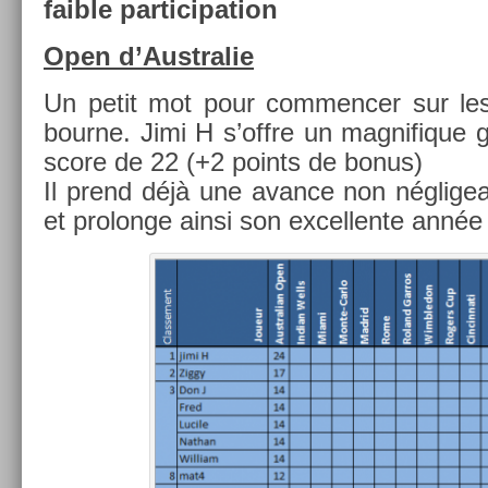
faib­le par­ticipa­tion
Open d’Australie
Un petit mot pour com­menc­er sur les
bour­ne. Jimi H s’offre un mag­nifique 
score de 22 (+2 points de bonus)
Il prend déjà une avan­ce non néglige­a
et pro­lon­ge ainsi son ex­cel­lente anné