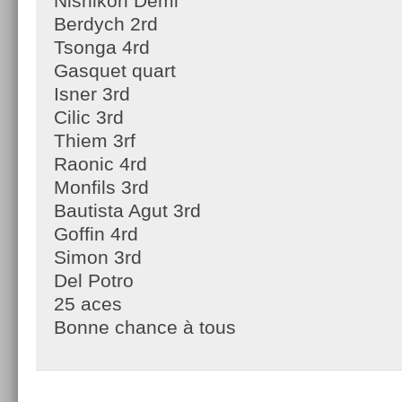
Nishikori Demi
Berdych 2rd
Tsonga 4rd
Gasquet quart
Isner 3rd
Cilic 3rd
Thiem 3rf
Raonic 4rd
Monfils 3rd
Bautista Agut 3rd
Goffin 4rd
Simon 3rd
Del Potro
25 aces
Bonne chance à tous