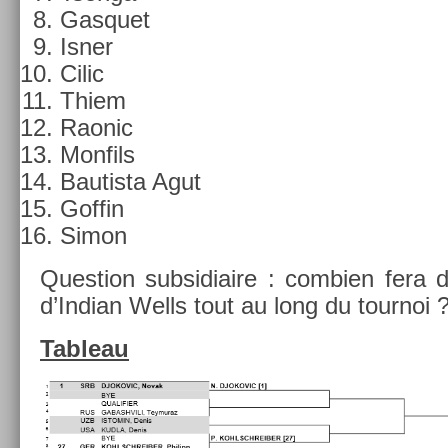
Gas­quet
Isner
Cilic
Thiem
Raonic
Mon­fils
Bautis­ta Agut
Gof­fin
Simon
Ques­tion sub­sidiaire : com­bi­en fera 
d’In­dian Wells tout au long du tour­noi 
Tab­leau