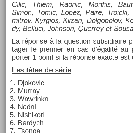
Cilic, Thiem, Raonic, Mon­fils, Bauti
Simon, Tomic, Lopez, Paire, Troic­ki,
mit­rov, Kyr­gios, Klizan, Dol­gopolov, 
dy, Be­lluci, Johnson, Quer­rey et Sousa
La réponse à la ques­tion sub­sidiaire 
tag­er le pre­mi­er en cas d’égalité au
port­er 1 point si la réponse ex­ac­te es
Les têtes de série
Djokovic
Mur­ray
Waw­rinka
Nadal
Nis­hikori
Be­rdych
Tson­ga