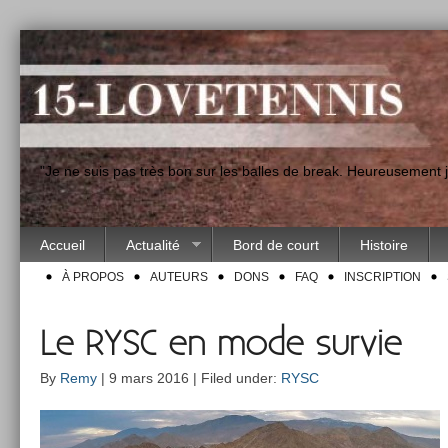
"Je ne suis pas très bon sur les balles de break. Heureusement
Accueil
Actualité
Bord de court
Histoire
À PROPOS
AUTEURS
DONS
FAQ
INSCRIPTION
Le RYSC en mode survie
By
Remy
| 9 mars 2016 | Filed under:
RYSC