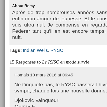
About
Remy
Après de trop nombreuses années sans te
enfin mon amour de jeunes­se. Et le con­st
suis ultra nul. Je com­pen­se en re­gar
Feder­er tant qu'il en est en­core temp
nuit.
Tags:
In­dian Wells
,
RYSC
15 Responses to
Le RYSC en mode survie
Homais
10 mars 2016 at 06:45
Ne t’inquiète pas, le RYSC passera l’hiv
sympa, chaque fois une nouvelle donn
Djokovic Vainqueur
Murray F