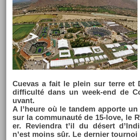
Cuevas a fait le plein sur terre et
dif­ficulté dans un week-end de 
uvant.
A l’heure où le tan­dem ap­porte un 
sur la com­munauté de 15-love, le 
er. Re­viendra t’il du désert d’In­
n’est moins sûr. Le de­rni­er tour­no