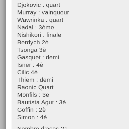
Djokovic : quart
Murray : vainqueur
Wawrinka : quart
Nadal : 3ème
Nishikori : finale
Berdych 2è
Tsonga 3è
Gasquet : demi
Isner : 4è
Cilic 4è
Thiem : demi
Raonic Quart
Monfils : 3e
Bautista Agut : 3è
Goffin : 2è
Simon : 4è
Nombre d’aces 21.