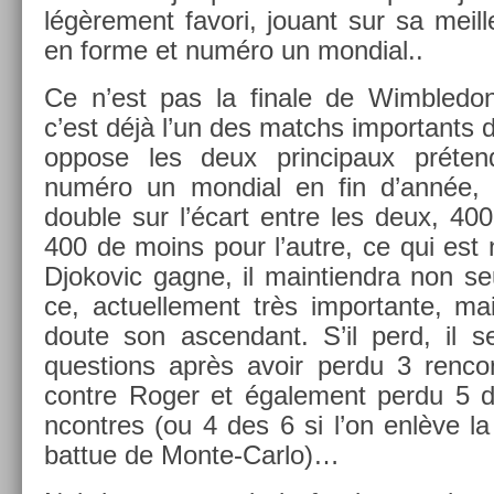
légère­ment favori, jouant sur sa meil­l
en forme et numéro un mon­di­al..
Ce n’est pas la fin­ale de Wimbledo
c’est déjà l’un des matchs im­por­tants d
op­pose les deux prin­cipaux préten
numéro un mon­di­al en fin d’année, l
doub­le sur l’écart entre les deux, 400
400 de moins pour l’autre, ce qui est n
Djokovic gagne, il main­tiendra non s
ce, ac­tuel­le­ment très im­por­tante, 
doute son as­cen­dant. S’il perd, il 
ques­tions après avoir perdu 3 re­nco
con­tre Roger et égale­ment perdu 5 d
ncontres (ou 4 des 6 si l’on enlève la
bat­tue de Monte-Carlo)…