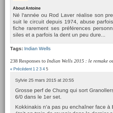
About
An­toine
Né l'année ou Rod Laver réalise son pre
suit le cir­cuit de­puis 1974, abuse par­fois
fiche rare­ment ses préfér­ences per­son­n
siles et a par­fois la dent un peu dure...
Tags:
In­dian Wells
238 Responses to
Indian Wells 2015 : le remake o
« Précédent
1
2
3
4
5
Sylvie
25 mars 2015 at 20:55
Grosse perf de Chung qui sort Granoller
6/0 dans le 1er set.
Kokkinakis n’a pas pu enchaîner face à 