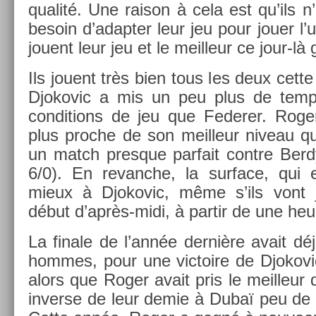
qualité. Une raison à cela est qu’ils n’
be­soin d’adapt­er leur jeu pour jouer l’un
jouent leur jeu et le meil­leur ce jour-là
Ils jouent très bien tous les deux cet
Djokovic a mis un peu plus de temps
con­di­tions de jeu que Feder­er. Roger
plus pro­che de son meil­leur niveau 
un match pre­sque par­fait con­tre Be­r
6/0). En re­vanche, la sur­face, qui e
mieux à Djokovic, même s’ils vont j
début d’après-midi, à par­tir de une heur
La fin­ale de l’année dernière avait d
hom­mes, pour une vic­toire de Djokovic
alors que Roger avait pris le meil­leur
in­ver­se de leur demie à Dubaï peu d