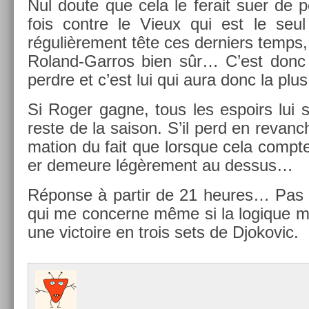
Nul doute que cela le ferait suer de pe
fois con­tre le Vieux qui est le seul
réguliè­re­ment tête ces de­rni­ers temps
Roland-Garros bien sûr… C’est donc l
per­dre et c’est lui qui aura donc la plus 
Si Roger gagne, tous les es­poirs lui s
reste de la saison. S’il perd en re­vanche
ma­tion du fait que lorsque cela com­pte
er de­meure légère­ment au de­ssus…
Réponse à par­tir de 21 heures… Pas d
qui me con­cer­ne même si la logique me
une vic­toire en trois sets de Djokovic.