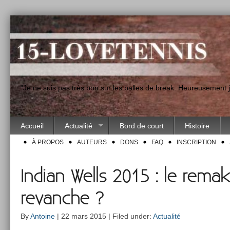
"Je ne suis pas très bon sur les balles de break. Heureusement
Accueil
Actualité
Bord de court
Histoire
À PROPOS
AUTEURS
DONS
FAQ
INSCRIPTION
Indian Wells 2015 : le rema
revanche ?
By
Antoine
| 22 mars 2015 | Filed under:
Actualité