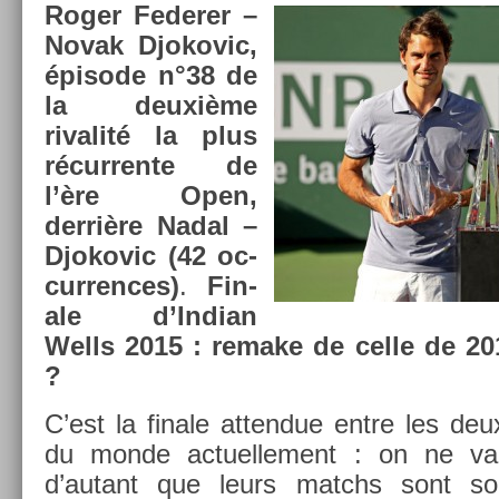
Roger Feder­er –
Novak Djokovic,
épisode n°38 de
la deuxième
rivalité la plus
récur­rente de
l’ère Open,
derrière Nadal –
Djokovic (42 oc­
curr­ences)
.
Fin­
ale d’In­dian
Wells 2015 : re­make de celle de 2
?
C’est la fin­ale at­tendue entre les deu
du monde ac­tuel­le­ment : on ne va
d’autant que leurs matchs sont souv