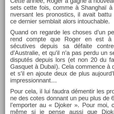
Cette année, Roger a gagné à nouvea
sets cette fois, comme à Shanghaï à l
nver­sant les pro­nos­tics, il avait batt
ce de­rni­er semblait alors in­touch­able.
Quand on re­gar­de les choses d’un pe
rend com­pte que Roger en est à 1
sécutives de­puis sa défaite con­t
d’Australie, et qu’il n’a pas perdu un se
dis­putés de­puis lors (et non 20 du fa
Gas­quet à Dubaï). Cela com­m­ence à de
et s’il en ajoute deux de plus aujour
im­pres­sion­nant…
Pour cela, il lui faud­ra démen­tir les pr
ne des cotes don­nant un peu plus de 
l’em­port­er au « Djok­er ». Pour moi, 
même si je pense aussi que Djoko