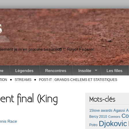
eusement je m'en procure beaucoup !" Roger Federer
ire
Légendes
Rencontres
Insolite
Les filles
TION
STREAMS
POST-IT : GRANDS CHELEMS ET STATISTIQUES
nt final (King
Mots-clés
Agassi
A
15love awards
Co
Bercy 2010
Connors
nnis Race
Djokovic
Potro