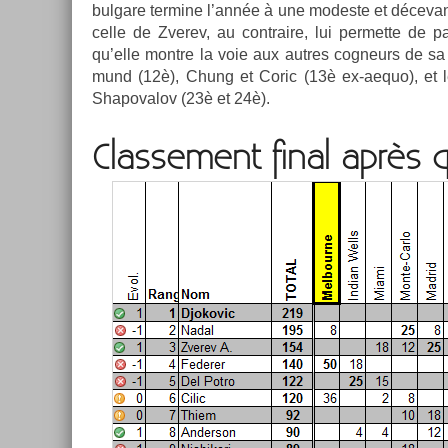
bul­gare ter­mine l’année à une modes­te et déceva
celle de Zverev, au contra­ire, lui per­met­te de
qu’elle montre la voie aux aut­res cog­neurs de sa
mund (12è), Chung et Coric (13è ex-aequo), et le
Shapovalov (23è et 24è).
Clas­se­ment final après q