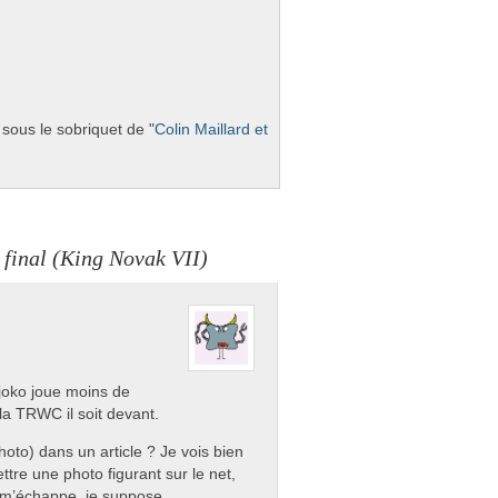
sous le sob­riquet de "
Colin Mail­lard et
final (King Novak VII)
Djoko joue moins de
 la TRWC il soit devant.
oto) dans un article ? Je vois bien
tre une photo figurant sur le net,
 m’échappe, je suppose.