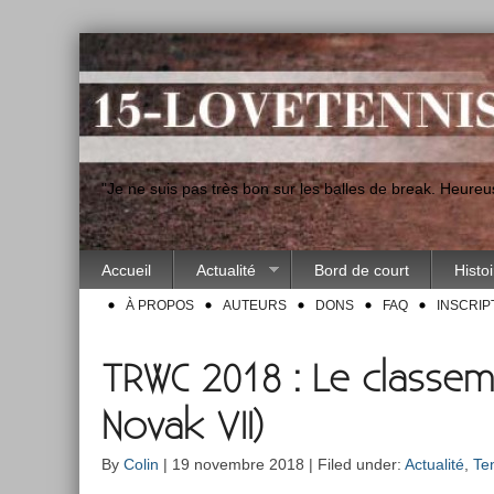
"Je ne suis pas très bon sur les balles de break. Heur
Accueil
Actualité
Bord de court
Histo
À PROPOS
AUTEURS
DONS
FAQ
INSCRIP
TRWC 2018 : Le classeme
Novak VII)
By
Colin
| 19 novembre 2018 | Filed under:
Actualité
,
Te