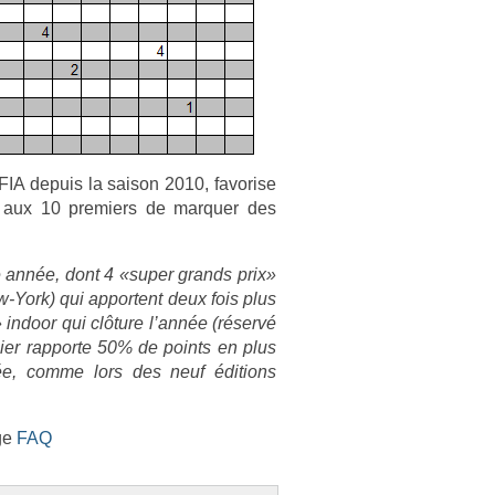
A de­puis la saison 2010, favor­ise
 aux 10 pre­mi­ers de mar­qu­er des
e année, dont 4 «super grands prix»
-York) qui ap­portent deux fois plus
in­door qui clôture l’année (réservé
ni­er rap­porte 50% de points en plus
née, comme lors des neuf édi­tions
age
FAQ