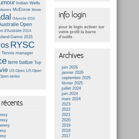
umour
Indian Wells
McEnroe
Masters
Monte-
info login
dal
Odyssée 2010
ustralie
Open
pour le login activer sur
n d'Australie 2014
votre profil la barre
d'outils
oland-Garros 2015
RYSC
ros
s
Tennis manager
Archives
ce
terre battue
Top
juin 2026
vie
US Open
US Open
janvier 2026
Open series
septembre 2025
février 2025
juillet 2024
juin 2024
mars 2024
récents
2023
2022
resy
2021
resy
2020
Heresy
2019
resy
2018
resy
2017