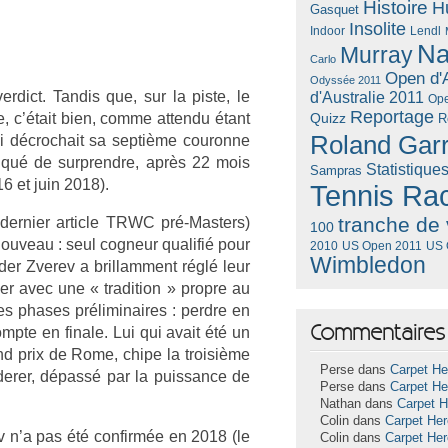
Histoire
H
Gasquet
Insolite
Lendl
Indoor
Na
Murray
Carlo
Open d'A
Odyssée 2011
dict. Tan­dis que, sur la piste, le
d'Australie 2011
Ope
Reportage
, c’était bien, comme at­tendu étant
Quizz
R
Roland Gar
i décroc­hait sa septième co­uron­ne
nqué de sur­prendre, après 22 mois
Statistique
Sampras
6 et juin 2018).
Tennis Ra
tranche de 
 de­rni­er ar­ticle TRWC pré-Masters)
100
nouveau : seul cog­neur qualifié pour
US Open 2011
US 
2010
Wimbledon
­er Zverev a bril­lam­ment réglé leur
er avec une « tradi­tion » pro­pre au
 ses phases préliminaires : per­dre en
Commentaires 
­pte en fin­ale. Lui qui avait été un
d prix de Rome, chipe la troisiè­me
Perse dans
Carpet He
er­er, dépassé par la puis­sance de
Perse dans
Carpet He
Nathan dans
Carpet 
Colin dans
Carpet He
ov n’a pas été con­firmée en 2018 (le
Colin dans
Carpet He