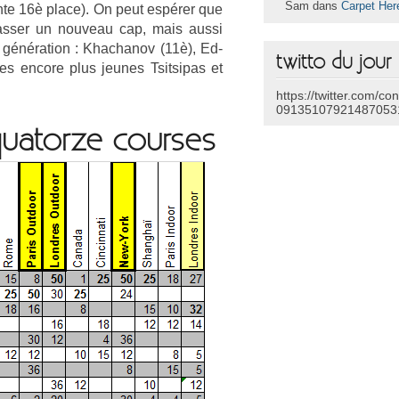
Sam dans
Carpet Her
n­te 16è place). On peut espérer que
 pass­er un nouveau cap, mais aussi
 généra­tion : Khac­hanov (11è), Ed­
twitto du jour
s en­core plus jeunes Tsit­sipas et
https://twitter.com/co
09135107921487053
uator­ze co­ur­ses