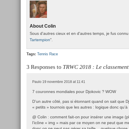
About
Colin
Sous d'aut­res cieux et en d'aut­res temps, je fus connu 
Tar­temp­ion
".
Tags:
Ten­nis Race
3 Responses to
TRWC 2018 : Le classement 
Paulo
19 novembre 2018 at 11:41
7 couronnes mondiales pour Djokovic ? WOW
D’un autre côté, pas si étonnant quand on sait que 
« petits » tournois que les autres : logique donc qu’à
@ Colin : comment fait-on pour insérer une image (ph
l’icône « img » mais par ce moyen on ne peut que met
donc on ne peut pas gérer sa taille… quelque chose