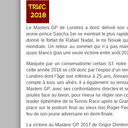
Le Mast­ers GP de Londres a donc délivré son ver­
jeune prin­ce Sascha 1er se montrait le plus rapide
donné le for­fait de Rafael Nadal, le roi Novak qu
mon­diale. Un re­tour au som­met qui n’a pas ma
quasi blancs (pas une seule vic­toire entre août 201
Marquée par un con­ser­vatis­me cer­tain (cf. notre
cette année 2018 se clôt donc par l’es­poir d’un re­
Londres dont l’âge soit inférieur à 25 ans, Al­exand
com­pte à tous ses aînés. Il a égale­ment su re­nou­
Mast­ers GP, avec ses con­fron­ta­tions di­rec­tes et
poules face au favori, pour mieux lui régler son com
lead­er éphémère de la Ten­nis Race après le Gran
place sur le podium final au vieux lion Roger Fed
feu de son jeune ad­versaire en demi-finale.
La vic­toire au Mast­ers GP 2017 de Grigor Di­mit­r