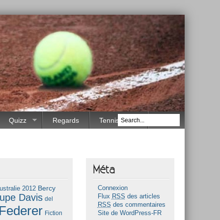
Quizz
Regards
Tennis Race
Méta
Bercy
ustralie 2012
Connexion
upe Davis
Flux
RSS
des articles
del
RSS
des commentaires
Federer
Fiction
Site de WordPress-FR