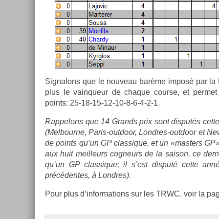
Sig­nalons que le nouveau barème imposé par la FI
plus le vain­queur de chaque co­ur­se, et per­met
points: 25-18-15-12-10-8-6-4-2-1.
Rap­pelons que 14 Grands prix sont dis­putés cett
(Mel­bour­ne, Paris-outdoor, Londres-outdoor et New
de points qu’un GP clas­sique, et un «mast­ers GP» 
aux huit meil­leurs cog­neurs de la saison, ce de­r
qu’un GP clas­sique; il s’est dis­puté cette an
précéden­tes, à Londres).
Pour plus d’in­forma­tions sur les TRWC, voir la p