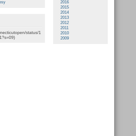
esy
2016
2015
2014
2013
2012
2011
nnecticutopen/status/1
2010
1?s=09)
2009