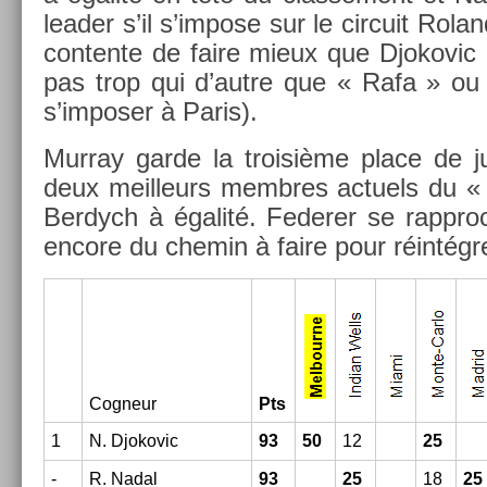
lead­er s’il s’im­pose sur le cir­cuit Rola
con­ten­te de faire mieux que Djokovic 
pas trop qui d’autre que « Rafa » ou 
s’im­pos­er à Paris).
Mur­ray garde la troisiè­me place de ju
deux meil­leurs mem­bres ac­tuels du « li
Be­rdych à égalité. Feder­er se rappr
en­core du chemin à faire pour réintégre
Cog­neur
Pts
1
N. Djokovic
93
50
12
25
-
R. Nadal
93
25
18
25