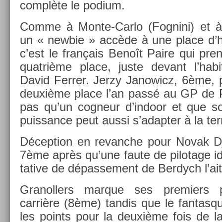
complète le podium.
Comme à Monte-Carlo (Fog­nini) et à M
un « new­bie » accède à une place d’ho
c’est le français Benoît Paire qui pren
quat­rième place, juste de­vant l’hab
David Ferr­er. Jerzy Janowicz, 6ème, 
deuxième place l’an passé au GP de Pa
pas qu’un cog­neur d’in­door et que s
puis­sance peut aussi s’adapt­er à la ter
Décep­tion en re­vanche pour Novak Dj
7ème après qu’une faute de pilotage idi
tative de dépas­se­ment de Be­rdych l’ait f
Granoll­ers mar­que ses pre­mi­e
carrière (8ème) tan­dis que le fan­tasqu
les points pour la deuxième fois de la