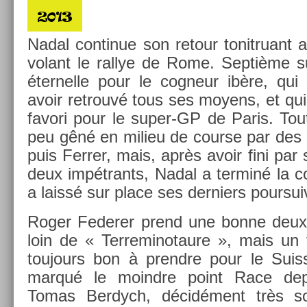
Nadal con­tinue son re­tour tonit­ruant a
volant le ral­lye de Rome. Septième s
éter­nelle pour le cog­neur ibère, qu
avoir retro­uvé tous ses moyens, et qu
favori pour le super-GP de Paris. Tout 
peu gêné en milieu de co­ur­se par des 
puis Ferr­er, mais, après avoir fini par
deux im­pétrants, Nadal a ter­miné la co
a laissé sur place ses de­rni­ers pour­su
Roger Feder­er prend une bonne deuxi
loin de « Ter­reminotaure », mais un t
toujours bon à pre­ndre pour le Suis­
marqué le moindre point Race de­pu
Tomas Be­rdych, décidément très sol