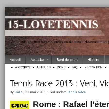
"Je ne suis pas très bon sur les balles de break. Heureusement
Accueil
Actualité
Bord de court
Histoire
À PROPOS
AUTEURS
DONS
FAQ
INSCRIPTION
Tennis Race 2013 : Veni, Vidi
By
Colin
| 21 mai 2013 | Filed under:
Tennis Race
Rome : Rafael l’éter