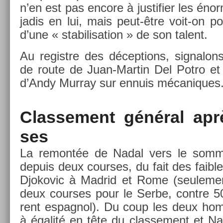
n’en est pas en­core à just­ifi­er les éno
jadis en lui, mais peut-être voit-on p
d’une « stabilisa­tion » de son talent.
Au re­gistre des décep­tions, sig­nalons 
de route de Juan-Martin Del Potro et 
d’Andy Mur­ray sur en­nuis mécaniques
Clas­se­ment général apr
ses
La re­montée de Nadal vers le som­m
de­puis deux co­ur­ses, du fait des faib­
Djokovic à Mad­rid et Rome (seule­men
deux co­ur­ses pour le Serbe, con­tre 5
rent es­pagnol). Du coup les deux hom
à égalité en tête du clas­se­ment et N