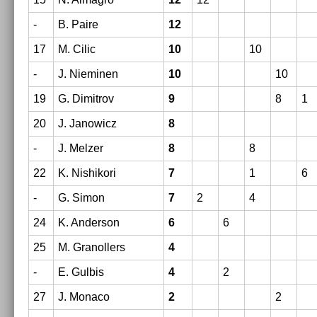
-
B. Paire
12
17
M. Cilic
10
10
-
J. Niemin­en
10
10
19
G. Di­mit­rov
9
8
1
20
J. Janowicz
8
-
J. Melz­er
8
8
22
K. Nis­hikori
7
1
6
-
G. Simon
7
2
4
24
K. An­der­son
6
6
25
M. Granoll­ers
4
-
E. Gul­bis
4
2
27
J. Monaco
2
2