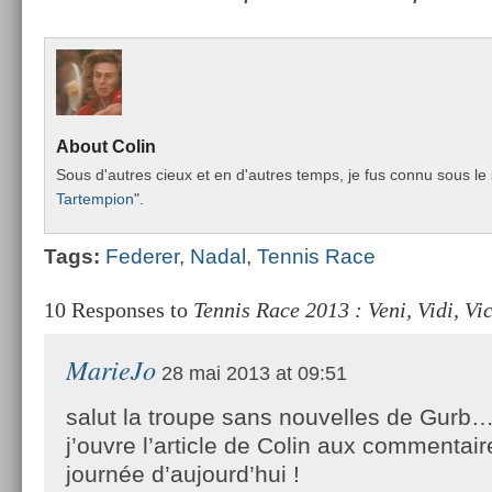
About
Colin
Sous d'aut­res cieux et en d'aut­res temps, je fus connu sous le 
Tar­temp­ion
".
Tags:
Feder­er
,
Nadal
,
Ten­nis Race
10 Responses to
Tennis Race 2013 : Veni, Vidi, Vic
MarieJo
28 mai 2013 at 09:51
salut la troupe sans nouvelles de Gurb
j’ouvre l’article de Colin aux commentair
journée d’aujourd’hui !