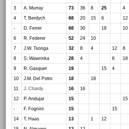
3
A. Mur­ray
73
36
8
25
4
4
T. Be­rdych
68
20
15
6
12
-
D. Ferr­er
68
30
18
10
6
R. Feder­er
52
24
10
7
J.W. Tson­ga
32
8
4
12
8
8
S. Waw­rinka
28
4
6
18
9
R. Gas­quet
19
15
4
10
J.M. Del Potro
18
18
11
J. Char­dy
16
16
12
P. An­dujar
15
15
-
F. Fog­nini
15
15
14
T. Haas
13
1
12
15
N. Al­mag­ro
12
12