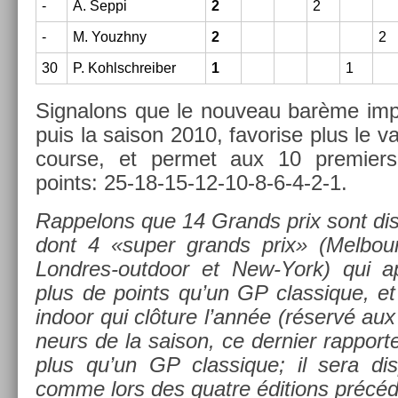
-
A. Seppi
2
2
-
M. Youzhny
2
2
30
P. Kohlschreib­er
1
1
Sig­nalons que le nouveau barème imp
puis la saison 2010, favor­ise plus le 
co­ur­se, et per­met aux 10 pre­mi­er
points: 25-18-15-12-10-8-6-4-2-1.
Rap­pelons que 14 Grands prix sont dis
dont 4 «super grands prix» (Mel­bour­
Londres-outdoor et New-York) qui ap
plus de points qu’un GP clas­sique, e
in­door qui clôture l’année (réservé aux 
neurs de la saison, ce de­rni­er rap­po
plus qu’un GP clas­sique; il sera dis
comme lors des quat­re édi­tions précéd