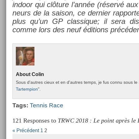
in­door qui clôture l’année (réservé aux 
neurs de la saison, ce de­rni­er rap­po
plus qu’un GP clas­sique; il sera dis
comme lors des neuf édi­tions précéden
About
Colin
Sous d'aut­res cieux et en d'aut­res temps, je fus connu sous le 
Tar­temp­ion
".
Tags:
Ten­nis Race
121 Responses to
TRWC 2018 : Le point après le 
« Précédent
1
2