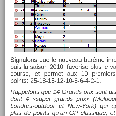
Sig­nalons que le nouveau barème imp
puis la saison 2010, favor­ise plus le 
co­ur­se, et per­met aux 10 pre­mi­er
points: 25-18-15-12-10-8-6-4-2-1.
Rap­pelons que 14 Grands prix sont dis
dont 4 «super grands prix» (Mel­bour­
Londres-outdoor et New-York) qui ap
plus de points qu’un GP clas­sique, e