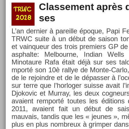
Clas­se­ment après q
ses
L’an de­rni­er à pareil­le époque, Papi F
TRWC suite à un début de saison tonit
et vain­queur des trois pre­mi­ers GP de
as­phal­te: Mel­bour­ne, In­dian Well
Minotaure Rafa était déjà sur ses tal
mporté son 10è ral­lye de Monte-Carlo, e
de le re­joindre et de le dépass­er à l’oc
sur terre que l’hor­log­er suis­se avait l’i
Djokovic et Mur­ray, les deux cog­neur
avaient re­mporté toutes les édi­tion
2011, avaient fait un début de saiso
mauvais, tan­dis que les « jeunes », mê
plus en plus nombreux à grimp­er dans l