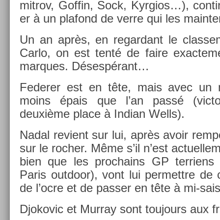
mit­rov, Gof­fin, Sock, Kyr­gios…), con­t
er à un plafond de verre qui les main­t
Un an après, en re­gar­dant le clas­s
Carlo, on est tenté de faire ex­ac­te
mar­ques. Désespérant…
Feder­er est en tête, mais avec un m
moins épais que l’an passé (vic­toi
deuxième place à In­dian Wells).
Nadal re­vient sur lui, après avoir re­mp
sur le roch­er. Même s’il n’est ac­tuel­le
bien que les pro­chains GP ter­riens
Paris out­door), vont lui per­mettre de c
de l’ocre et de pass­er en tête à mi-sai
Djokovic et Mur­ray sont toujours aux fr