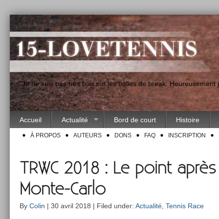
"Je ne suis pas très bon sur les balles de break. Heureusement
Accueil
Actualité
Bord de court
Histoire
À PROPOS
AUTEURS
DONS
FAQ
INSCRIPTION
TRWC 2018 : Le point après 
Monte-Carlo
By
Colin
| 30 avril 2018 | Filed under:
Actualité
,
Tennis Race