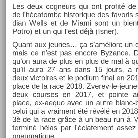
Les deux cog­neurs qui ont pro­fité de 
de l’hécatom­be his­torique des favoris s
dian Wells et de Miami sont un bientô
Potro) et un qui l’est déjà (Isner).
Quant aux jeunes… ça s’améliore un c
mais ce n’est pas en­core Byzan­ce. Di­
qu’on aura de plus en plus de mal à qua
qu’il aura 27 ans dans 15 jours, a r
deux vic­toires et le podium final en 201
place de la race 2018. Zverev-le-jeune-
deux co­ur­ses en 2017, et poin­te a
place, ex-aequo avec un autre blanc-
celui qui a vrai­ment été révélé en 201
3è de la race grâce à un beau run à Mel
ter­miné hélas par l’éclate­ment assez 
pneumatique.