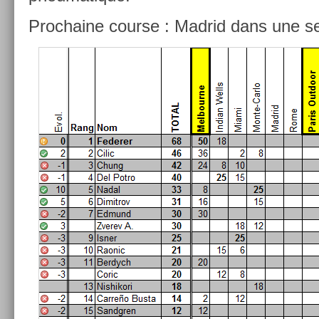
Pro­chaine co­ur­se : Mad­rid dans une 