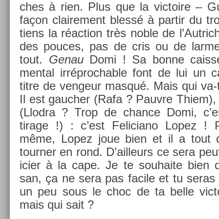
ches à rien. Plus que la vic­toire – Gu
façon claire­ment blessé à par­tir du tro
tiens la réac­tion très noble de l’Aut­ri
des pouces, pas de cris ou de lar­me
tout.
Genau
Domi ! Sa bonne cais­s
ment­al ir­réproch­able font de lui un 
titre de ven­geur masqué. Mais qui va-t-
Il est gauch­er (Rafa ? Pauv­re Thiem), i
(Llod­ra ? Trop de chan­ce Domi, c
tirage !) : c’est Feliciano Lopez !
même, Lopez joue bien et il a tout 
tourn­er en rond. D’ail­leurs ce sera peut
ici­er à la cape. Je te souhaite bien
san, ça ne sera pas facile et tu seras
un peu sous le choc de ta belle vic­toi
mais qui sait ?