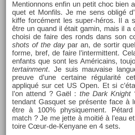
Men­tion­nons enfin un petit choc bien
quet et Mon­fils. Je me sens obligé d’
kiffe forcément les super-héros. Il a 
être un quand il était gamin, mais il a ch
choisi de faire des ronds dans son co
shots of the day
par an, de sor­tir que
forme, bref, de faire l’in­termit­tent. Cel
en­fants que sont les Américains, touj
ter­tain­ment
. Je suis mauva­ise lan­gue
pre­uve d’une cer­taine régularité ce
appliqué sur cet US Open. Et si c’étai
l’on at­tend ? Gaël :
the Dark Knight
?
tendant Gas­quet se présente face à lui
être à 100% physique­ment. Pétard
match ? Je me jette à moitié à l’eau et
toire Cœur-de-Kenyane en 4 sets.