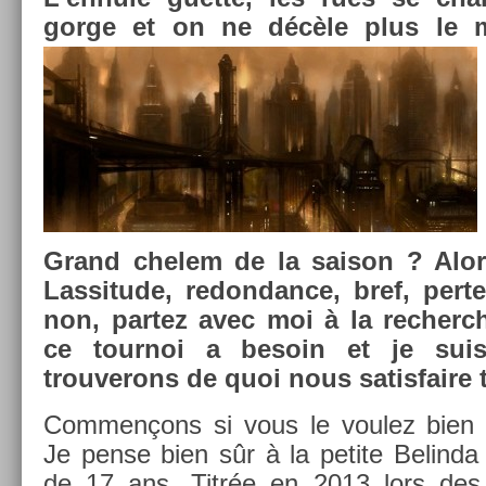
gorge et on ne décèle plus le 
Grand chelem de la saison ? Alor
Las­situde, re­don­dance, bref, pert
non, par­tez avec moi à la re­cher
ce tour­noi a be­soin et je su
trouverons de quoi nous satis­faire 
Com­men­çons si vous le voulez bien
Je pense bien sûr à la petite Be­lin­da
de 17 ans. Titrée en 2013 lors des é