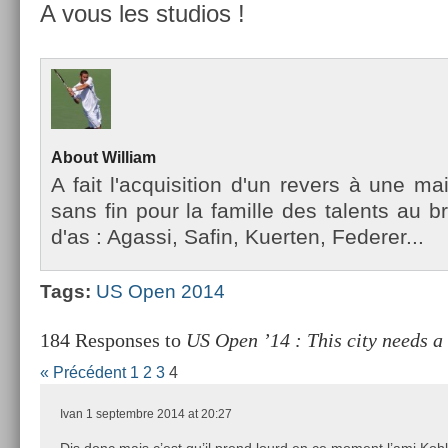
A vous les studios !
About
Wil­liam
A fait l'ac­quisi­tion d'un re­v­ers à une m
sans fin pour la famil­le des talents au b
d'as : Agas­si, Safin, Kuert­en, Feder­er...
Tags:
US Open 2014
184 Responses to
US Open ’14 : This city needs a
« Précédent
1
2
3
4
Ivan
1 septembre 2014 at 20:27
Dis donc mais c’est qu’il prend lourd en ce moment l’ami Ko