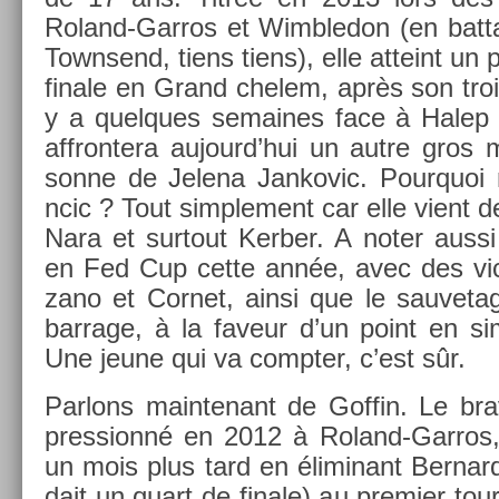
Roland-Garros et Wimbledon (en bat­tan
Townsend, tiens tiens), elle at­teint un 
fin­ale en Grand chelem, après son troi
y a quel­ques semaines face à Halep
affron­tera aujourd’hui un autre gros 
son­ne de Jelena Jan­kovic. Pour­quoi 
ncic ? Tout simple­ment car elle vient de
Nara et sur­tout Kerb­er. A noter auss
en Fed Cup cette année, avec des vic­
zano et Cor­net, ainsi que le sauvet
bar­rage, à la faveur d’un point en sim
Une jeune qui va com­pt­er, c’est sûr.
Par­lons main­tenant de Gof­fin. Le br
pres­sionné en 2012 à Roland-Garros,
un mois plus tard en éli­minant Be­rnar
dait un quart de fin­ale) au pre­mi­er t