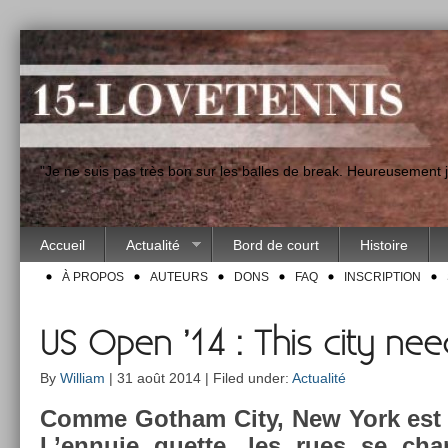
"Je ne suis pas très bon sur les balles de break. Heureusement
Accueil
Actualité
Bord de court
Histoire
À PROPOS
AUTEURS
DONS
FAQ
INSCRIPTION
US Open ’14 : This city nee
By
William
| 31 août 2014 | Filed under:
Actualité
Comme Got­ham City, New York est 
L’en­nuie guet­te, les rues se ch