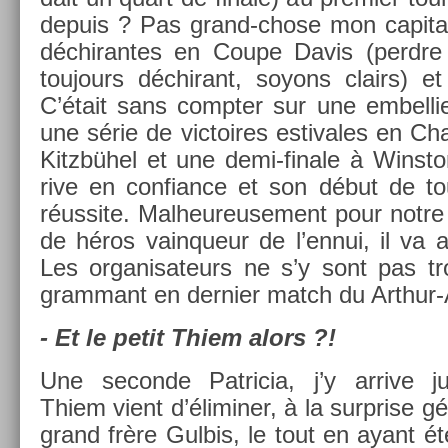
de­puis ? Pas grand-chose mon capit
déchiran­tes en Coupe Davis (per­dre c
toujours déchirant, soyons clairs) et
C’était sans com­pt­er sur une em­bel­lie
une série de vic­toires es­tivales en Chal
Kitzbühel et une demi-finale à Winston
rive en con­fian­ce et son début de to
réus­site. Mal­heureuse­ment pour notre 
de héros vain­queur de l’ennui, il va af
Les or­ganisateurs ne s’y sont pas t
gram­mant en de­rni­er match du Arthur
- Et le petit Thiem alors ?!
Une secon­de Pat­ricia, j’y ar­rive j
Thiem vient d’élimin­er, à la sur­pr­ise 
grand frère Gul­bis, le tout en ayant