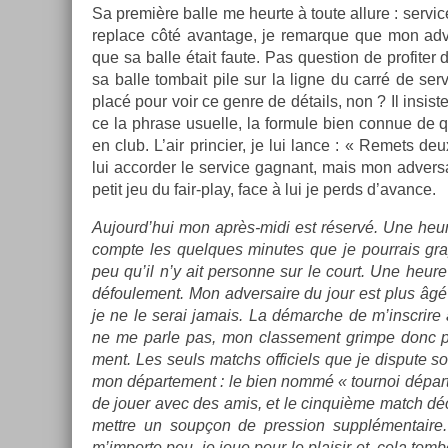
Sa première balle me heur­te à toute al­lure : ser­v
re­place côté avan­tage, je re­mar­que que mon ad­v
que sa balle était faute. Pas ques­tion de pro­fit­er
sa balle tom­bait pile sur la ligne du carré de s
placé pour voir ce genre de détails, non ? Il in­sis­
ce la phrase usuel­le, la for­mule bien con­nue de 
en club. L’air prin­ci­er, je lui lance : « Re­mets deu
lui ac­cord­er le ser­vice gag­nant, mais mon ad­vers
petit jeu du fair-play, face à lui je perds d’avan­ce.
Aujourd’hui mon après-midi est réservé. Une heure
com­pte les quel­ques minutes que je pour­rais grap­
peu qu’il n’y ait per­son­ne sur le court. Une heur
défoule­ment. Mon ad­versaire du jour est plus âg
je ne le serai jamais. La démarche de m’inscrire 
ne me parle pas, mon clas­se­ment grim­pe donc peu 
ment. Les seuls matchs of­ficiels que je dis­pute s
mon dépar­te­ment : le bien nommé « tour­noi dépar­t
de jouer avec des amis, et le cin­quiè­me match déc
mettre un soupçon de pre­ss­ion sup­plémen­taire.
m’im­porte peu, je joue pour le plaisir et, cela to