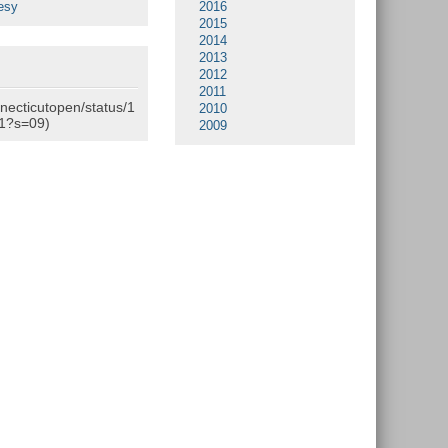
esy
2016
2015
2014
2013
2012
2011
nnecticutopen/status/1
2010
1?s=09)
2009