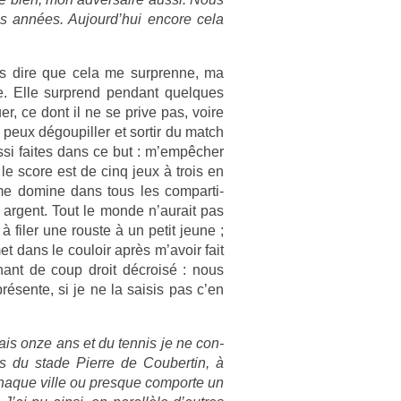
des années. Aujourd’hui en­core cela
as dire que cela me sur­pren­ne, ma
. Elle sur­prend pen­dant quel­ques
­er, ce dont il ne se prive pas, voire
 peux dégoupill­er et sor­tir du match
ussi faites dans ce but : m’empêcher
, le score est de cinq jeux à trois en
 me domine dans tous les com­par­ti­
 ar­gent. Tout le monde n’aurait pas
 filer une rous­te à un petit jeune ;
et dans le co­uloir après m’avoir fait
­nant de coup droit décroisé : nous
résente, si je ne la saisis pas c’en
is onze ans et du ten­nis je ne con­
ts du stade Pier­re de Co­uber­tin, à
Chaque ville ou pre­sque com­por­te un