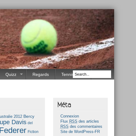
Quizz
Regards
Tennis Race
Méta
Bercy
ustralie 2012
Connexion
upe Davis
Flux
RSS
des articles
del
RSS
des commentaires
Federer
Fiction
Site de WordPress-FR