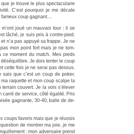
que je trouve le plus spec­taculaire
sivité. C’est pour­quoi je me décale
r ce fameux coup gag­nant…
s m’ont joué un mauvais tour : il se
st lâché, je suis pris à contre-pied.
se et n’a pas appuyé sa frap­pe. Je ne
t pas mon point fort mais je ne tom­
 à ce mo­ment du match. Mes pieds
n déséquilib­re. Je dois tent­er le coup
et cette fois je ne serai pas de­ssus.
 je sais que c’est un coup de poker.
 ma raquet­te et mon coup scal­pe la
 ter­rain co­uvert. Je la vois s’élever
 carré de ser­vice, côté égalité. Pris
oisée gag­nante, 30-40, balle de de­
mes coups favoris mais que je réussis
ques­tion de montr­er ma joie, je me
ran­quil­le­ment : mon ad­versaire prend