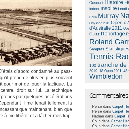
Histoire
H
Gasquet
Insolite
Lendl
Indoor
Na
Murray
Carlo
Open d'A
Odyssée 2011
d'Australie 2011
Ope
Reportage
Quizz
R
Roland Gar
Statistique
Sampras
Tennis Ra
tranche de 
100
 J’étais d’abord con­damné au pass­
US Open 2011
US 
2010
Wimbledon
 qu’il prend de plus en plus souvent
git pour moi de jouer la tac­tique. La
 centre, droit sur lui. La tech­nique
Commentaires 
r­prends par quel­ques accéléra­tions
Cepen­dant il me tenait tel­le­ment la
Perse dans
Carpet He
in­ces­sant que main­tenant, bien que
Perse dans
Carpet He
ore à me libérer et à lâcher mes frap­
Nathan dans
Carpet 
Colin dans
Carpet He
Colin dans
Carpet He