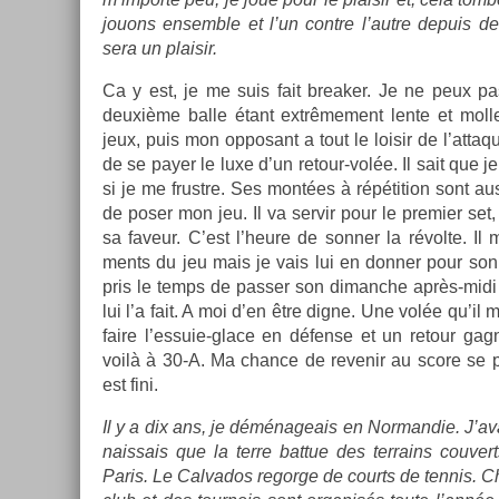
jouons en­semble et l’un con­tre l’autre de­puis 
sera un plaisir.
Ca y est, je me suis fait break­er. Je ne peux p
deuxième balle étant ex­trême­ment lente et molle
jeux, puis mon op­posant a tout le loisir de l’at­taqu
de se payer le luxe d’un retour-volée. Il sait que je
si je me frustre. Ses montées à répéti­tion sont a
de poser mon jeu. Il va ser­vir pour le pre­mi­er set
sa faveur. C’est l’heure de sonn­er la révolte. Il
ments du jeu mais je vais lui en donn­er pour son
pris le temps de pass­er son di­manche après-midi à
lui l’a fait. A moi d’en être digne. Une volée qu’il m
faire l’essuie-glace en défense et un re­tour gag
voilà à 30-A. Ma chan­ce de re­venir au score se p
est fini.
Il y a dix ans, je déménageais en Nor­mandie. J’ava
nais­sais que la terre bat­tue des ter­rains co­uver
Paris. Le Cal­vados re­gor­ge de co­urts de ten­nis. 