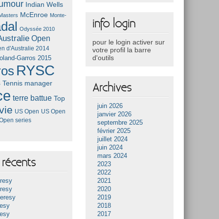
umour
Indian Wells
McEnroe
Masters
Monte-
info login
dal
Odyssée 2010
ustralie
Open
pour le login activer sur
n d'Australie 2014
votre profil la barre
d'outils
oland-Garros 2015
RYSC
ros
s
Tennis manager
Archives
ce
terre battue
Top
juin 2026
vie
US Open
US Open
janvier 2026
Open series
septembre 2025
février 2025
juillet 2024
juin 2024
mars 2024
récents
2023
2022
resy
2021
resy
2020
Heresy
2019
resy
2018
resy
2017