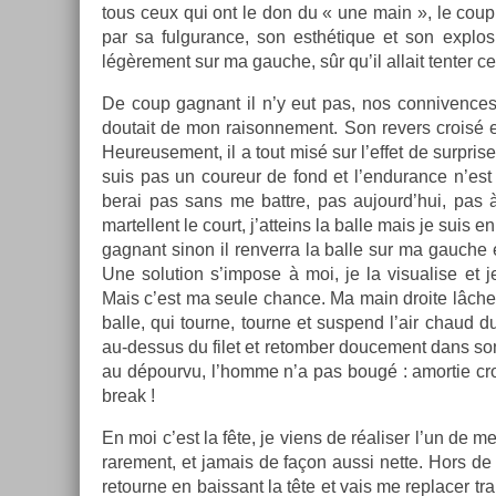
tous ceux qui ont le don du « une main », le coup 
par sa ful­guran­ce, son esthétique et son ex­plo
légère­ment sur ma gauc­he, sûr qu’il al­lait tent­e
De coup gag­nant il n’y eut pas, nos con­niv­ence
doutait de mon raison­ne­ment. Son re­v­ers croisé e
Heureuse­ment, il a tout misé sur l’effet de sur­pr­i
suis pas un co­ureur de fond et l’en­duran­ce n’es
berai pas sans me battre, pas aujourd’hui, pas
mar­tellent le court, j’at­teins la balle mais je suis e
gag­nant sinon il re­nver­ra la balle sur ma gauc­he 
Une sol­u­tion s’im­pose à moi, je la visual­ise et
Mais c’est ma seule chan­ce. Ma main droite lâche
balle, qui tour­ne, tour­ne et sus­pend l’air chaud du
au-dessus du filet et re­tomb­er douce­ment dans son
au dépour­vu, l’homme n’a pas bougé : amor­tie cr
break !
En moi c’est la fête, je viens de réalis­er l’un de 
rare­ment, et jamais de façon aussi nette. Hors de 
re­tour­ne en bais­sant la tête et vais me re­plac­er t