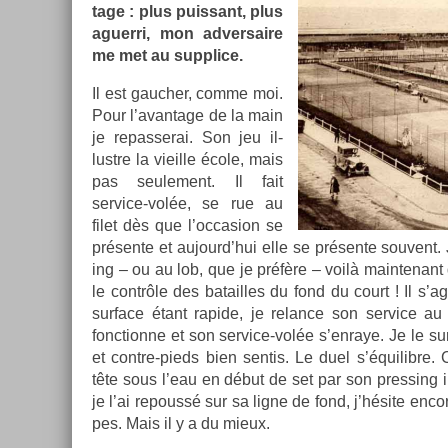
tage : plus puis­sant, plus
aguer­ri, mon ad­versaire
me met au sup­plice.
Il est gauch­er, comme moi.
Pour l’avan­tage de la main
je re­pas­serai. Son jeu il­
lustre la vieil­le école, mais
pas seule­ment. Il fait
service-volée, se rue au
filet dès que l’oc­cas­ion se
présente et aujourd’hui elle se présente souvent.
ing – ou au lob, que je préfère – voilà main­tenant
le contrôle des batail­les du fond du court ! Il s’a
sur­face étant rapide, je re­lan­ce son ser­vice au
fonction­ne et son service-volée s’en­raye. Je le su
et contre-pieds bien sen­tis. Le duel s’équilib­re. 
tête sous l’eau en début de set par son pre­ss­ing 
je l’ai re­poussé sur sa ligne de fond, j’hésite en­c
pes. Mais il y a du mieux.