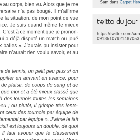
Sam dans
Carpet Her
ice au corps, bien vu. Alors que je me
ersaire n’a pas bougé. Il m’af­firme
 de la situa­tion, de mon point de vue
twitto du jour
er­vice. Je suis quand même le mieux
te. C’est à ce mo­ment que je pro­non­
https://twitter.com/co
qui a déjà dis­puté un match ou joué
09135107921487053
x bal­les ». J’aurais pu in­sist­er pour
aire n’aurait rien voulu savoir, et au
 de ten­nis, un petit peu plus si on
pill­er en ar­rivant en avan­ce, pour
e de plaisir, de coups de sang et de
é que moi et a été mieux classé que
à des tour­nois toutes les semaines
; ou plutôt, il grim­pe très len­te­
ont ceux des tour­nois par équipe de
ement­al par équipe ». J’aime le fait
isif est toujours un doub­le, de quoi
 Il faut avou­er que le clas­se­ment
mbe bien, mon ad­versaire aussi. Nous