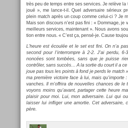
très peu de temps entre ses ser­vices. Je relève la tê
joué », me lance-t-il. Quel ad­versaire sérieux pre
plein match après un coup comme celui-ci ? Je me 
Mais son dis­cours n’est pas fini : « Dom­mage, je v
meil­leurs ser­vices, main­tenant ». Nous avons sou
tion entre nous. « C’est ça, pensé-je. Cause toujou
L’heure est écoulée et le set est fini. On n’a pa
second pour l’in­terrompre à 2-2. J’ai perdu, 6-
noncées sont tombées, sans que je puis­se rien
contrôler, sans succès… A la sor­tie du court il a ce 
joue pas tous les points à fond je perds le match »
ma première vic­toire face à lui, mais qu’im­porte :
vanches. Il m’offrira de nouvel­les chan­ces de le 
voyons moins qu’avant, par­tag­er cette heure m
plaisir pour moi. Lui, mon ad­versaire. Lui qui 
laiss­er lui in­flig­er une amor­tie. Cet ad­versa
père.