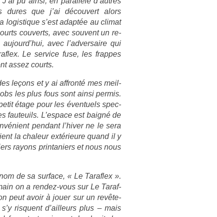
J’ai pu ainsi, en para­llèle d’aut­res
ces dures que j’ai découvert alors
La logis­tique s’est adaptée au climat
o­urts co­uverts, avec souvent un re­
 aujourd’hui, avec l’ad­versaire qui
­lex. Le ser­vice fuse, les frap­pes
nt assez co­urts.
 des leçons et y ai affronté mes meil­
lobs les plus fous sont ainsi per­mis.
 petit étage pour les éven­tuels spec­
s fauteuils. L’es­pace est baigné de
nvénient pen­dant l’hiver ne le sera
ient la chaleur ex­térieure quand il y
i­ers rayons prin­tani­ers et nous nous
 nom de sa sur­face, « Le Taraf­lex ».
­main on a rendez-vous sur Le Taraf­
’on peut avoir à jouer sur un re­vête­
’y ris­quent d’ail­leurs plus – mais