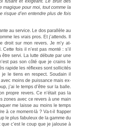
 fusant et ex­igeant. Le bruit des
 de magique pour moi, tout comme la
je ris­que d’en en­tendre plus de fois
nte au ser­vice. Le dos para­llèle au
omme les vrais pros. Et j’at­tends. Il
ve droit sur mon re­v­ers. Je m’y at­
. Cette fois il n’est pas monté : s’il
a être servi. La lutte débute par une
n’est pas son côté que je crains le
très rapide les réflexes sont sol­licités
 je le tiens en re­spect. Soudain il
pé avec moins de puis­sance mais ex­
up, j’ai le temps d’être sur la balle.
n pro­pre re­v­ers. Ce n’était pas la
 les zones avec ce re­v­ers à une main
at­taqu­er me lais­se au moins le temps
dre à ce moment-là ? Va-t-il frapp­er
e coup le plus fabuleux de la gamme du
ait que c’est le coup que je jalouse à