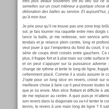
mes plus beaux souvenirs ont eu lieu sur ce sol
semel­les sur un court intérieur a quel­que chose
détona­tion des bal­les au ser­vice. Et aujourd’hui, 
qu’à mon tour.
Je prie pour qu’il ne trouve pas une zone trop brûla
sol, je fais tourn­er ma raquet­te entre mes doigts c
lance la balle, je me re­dres­se, son ser­vice ar­ri
tendais et je re­lan­ce plein centre, long et pro­fond
veut jouer à qui l’em­portera du fond du court, il v
série de coups droit croisés entre gauch­ers. Ce 
plus, il frap­pe fort et à plat mais sur cette sur­face 
et on peut s’ap­puy­er sur la puis­sance ad­verse :
chan­ge de rythme et tente le long de ligne, frap
cel­lem­ment placé. Comme il a voulu as­sur­er le co
J’opte pour un long slice en re­v­ers, croisé sur so
meil­leure chose à faire car il peut trouv­er toutes
que je lui envie. Mon slice flot­tant et dif­ficile à 
de me re­plac­er au centre. A quoi puis-je m’at­ten
son re­v­ers dans la di­agonale ou va-t-il tent­er l
ten­nis, le re­v­ers à une main long de ligne ? Il s