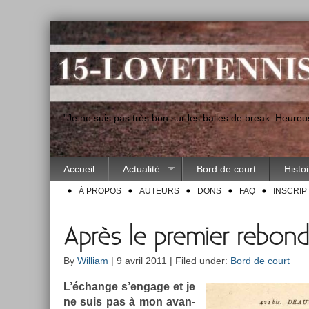
"Je ne suis pas très bon sur les balles de break. Heur
Accueil
Actualité
Bord de court
Histo
À PROPOS
AUTEURS
DONS
FAQ
INSCRIP
Après le premier rebond
By
William
| 9 avril 2011 | Filed under:
Bord de court
L’échan­ge s’en­gage et je
ne suis pas à mon avan­