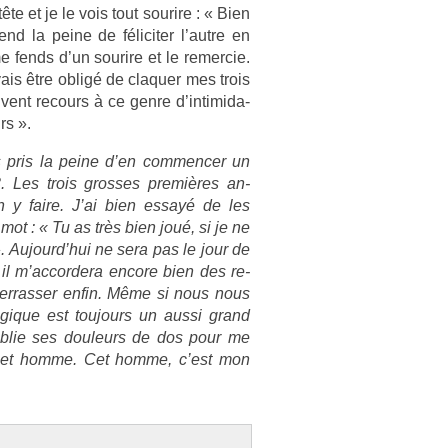
te et je le vois tout sourire : « Bien
nd la peine de félicit­er l’autre en
fends d’un sourire et le re­mer­cie.
ais être obligé de claqu­er mes trois
vent re­cours à ce genre d’in­timida­
rs ».
s pris la peine d’en com­menc­er un
3. Les trois gros­ses premières an­
 y faire. J’ai bien essayé de les
mot : « Tu as très bien joué, si je ne
. Aujourd’hui ne sera pas le jour de
 il m’ac­cordera en­core bien des re­
ter­rass­er enfin. Même si nous nous
agique est toujours un aussi grand
oub­lie ses douleurs de dos pour me
ire, cet homme. Cet homme, c’est mon