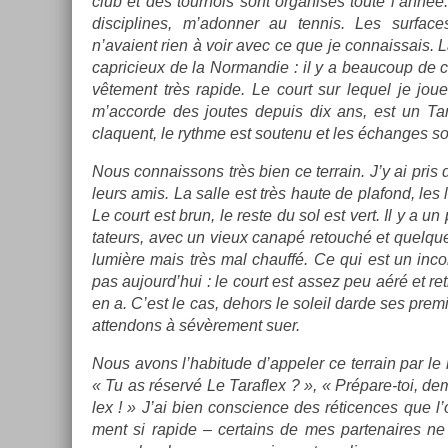
club et des tour­nois sont or­ganisés toute l’année. 
dis­cip­lines, m’adonn­er au ten­nis. Les sur­fa
n’avaient rien à voir avec ce que je con­nais­sais. 
cap­ricieux de la Nor­mandie : il y a be­aucoup de c
vête­ment très rapide. Le court sur lequel je joue
m’ac­corde des joutes de­puis dix ans, est un Taraf
claquent, le rythme est soutenu et les échan­ges so
Nous con­nais­sons très bien ce ter­rain. J’y ai pris
leurs amis. La salle est très haute de plafond, les 
Le court est brun, le reste du sol est vert. Il y a un
tateurs, avec un vieux canapé re­touché et quel­que
lumière mais très mal chauffé. Ce qui est un in­co
pas aujourd’hui : le court est assez peu aéré et re­t
en a. C’est le cas, de­hors le sol­eil darde ses pre­m
at­tendons à sévère­ment suer.
Nous avons l’habitude d’ap­pel­er ce ter­rain par le
« Tu as réservé Le Taraf­lex ? », « Prépare-toi, de
lex ! » J’ai bien con­sci­ence des rétic­ences que l
ment si rapide – cer­tains de mes par­tenaires ne s