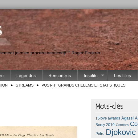
eusement je m'en procure beaucoup !" Roger Federer
ire
Légendes
Rencontres
Insolite
Les filles
TION
STREAMS
POST-IT : GRANDS CHELEMS ET STATISTIQUES
Mots-clés
Agassi
A
15love awards
Co
Bercy 2010
Connors
Djokovic
Potro