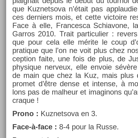
plaig­nait de­puis le début du tour­noi d
que Kuz­netsova n’était pas applaudie
ces de­rni­ers mois, et cette vic­toire r
Face à elle, Fran­cesca Schiavone, l
Garros 2010. Trait par­ticuli­er : re­v­
que pour cela elle mérite le coup d’œ
pratique que l’on ne voit plus chez nos
cep­tion faite, une fois de plus, de Just
physique ner­veux, elle en­voie sévèr
de main que chez la Kuz, mais plus
pro­met d’être dense et in­ten­se, à 
lons pas de mal­heur et im­aginons qu
craque !
Prono :
Kuz­netsova en 3.
Face-à-face :
8-4 pour la Russe.