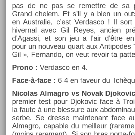
pas de ne pas se re­mettre de sa pr
Grand chelem. Et s’il y a bien un out­s
en Australie, c’est Ver­dasco ! Il sort 
hivern­al avec Gil Reyes, an­ci­en pr
d’Agas­si, et son jeu a l’air d’être en
pour un nouveau quart aux Anti­podes 
Gil », Fer­nando, on veut re­voir ta patt
Prono :
Ver­dasco en 4.
Face-à-face :
6-4 en faveur du Tchèqu
Nicolas Al­mag­ro vs Novak Djokovic
pre­mi­er test pour Djokovic face à Troic­
la faute à une bles­sure aux ab­domina
serbe. Se dres­se main­tenant face au D
Al­mag­ro, cap­able du meil­leur (rare­
(moins rare­ment). Si son bras porte-fo