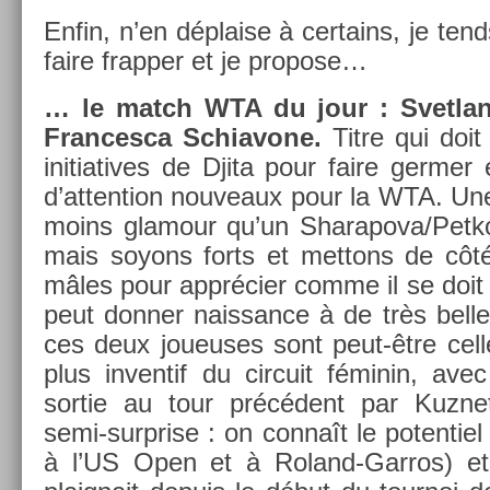
Enfin, n’en dépla­ise à cer­tains, je te
faire frapp­er et je pro­pose…
… le match WTA du jour : Svet­la
Fran­cesca Schiavone.
Titre qui doit
in­itiatives de Djita pour faire germ­e
d’at­ten­tion nouveaux pour la WTA. Une 
moins glamour qu’un Sharapova/­Petko
mais soyons forts et met­tons de côté
mâles pour apprécier comme il se doit c
peut donn­er nais­sance à de très be­ll
ces deux joueuses sont peut-être cel­le
plus in­ven­tif du cir­cuit féminin, avec 
sor­tie au tour précédent par Kuz­ne
semi-surprise : on connaît le poten­tiel
à l’US Open et à Roland-Garros) et 