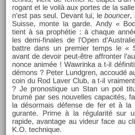
rogant et le voilà aux por­tes de la sall
n’est pas seul. De­vant lui, le
bounc­er
,
Suis­se, monte la garde. Andy « Bod
tient à sa prophétie : à chaque année i
les demi-finales de l’Open d’Australie
battre dans un pre­mi­er temps le « S
avant de de­voir peut-être affront­er l’a
nonce animée ! Waw­rinka a t-il définit
démons ? Peter Lundgr­en, ac­coudé au
coin du Rod Laver Club, a t-il vrai­ment 
? Je pro­nos­tique un Stan un poil ti
brumé par ses nouvel­les capacités, f
la désor­mais défense de fer et à la d
guran­te. Prime à la régularité sur u
rapide, avan­tage au videur face au cl
K.O. tech­nique.