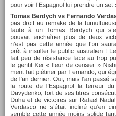
pour voir l’Es­pagnol lui pre­ndre un set 
Tomas Be­rdych vs Fer­nando Ver­da
pas droit au re­make de la tumul­tueuse
faute à un Tomas Be­rdych qui s’
pouvait enchaîner plus de deux vic­t
n’est pas cette année que l’on saura 
prêt à in­sult­er le pub­lic australi­en ! 
fait peu de résis­tance face au trop pu
le gen­til Kei « fleur de cerisi­er » Nis­h
ment fait piétiner par Fer­nando, qui ég
de l’an de­rni­er. Oui, mais l’an passé s
la route de l’Es­pagnol la ter­reur d
Davyden­ko, fort de ses tit­res con­sécut
Doha et de vic­toires sur Rafael Nadal
Ver­dasco ne s’était in­cliné qu’en cin
semble cette année moins sol­ide tant 