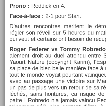
Prono :
Rod­dick en 4.
Face-à-face :
2-1 pour Stan.
D’aut­res re­ncontres méritent le détou
régler son réveil sur 5 heures du mat
qui veut et cer­tains ont be­soin de réc
Roger Feder­er vs Tommy Rob­red
ale­ment droit au duel at­tendu entre S
Yaourt Na­ture (co­pyright Karim), l’Es
sa place de bien belle manière face à
tout le monde voyait pour­tant vain­queu
avec au pas­sage une vic­toire sur Mar
un pas de plus vers un re­tour de sa ré
léchés, sans fiori­tures, ça ris­que 
patte ! Rob­redo n’a jamais vain­cu Fede