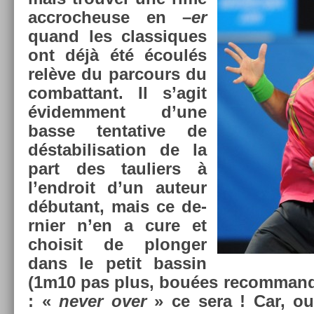
accroc­heuse en –
er
quand les clas­siques
ont déjà été écoulés
relève du par­cours du
com­bat­tant. Il s’agit
évidem­ment d’une
basse ten­tative de
déstabilisa­tion de la
part des tauli­ers à
l’endroit d’un auteur
débutant, mais ce de­
rni­er n’en a cure et
choisit de plong­er
dans le petit bas­sin
(1m10 pas plus, bouées re­com­mandé
: «
never over
» ce sera ! Car, oui