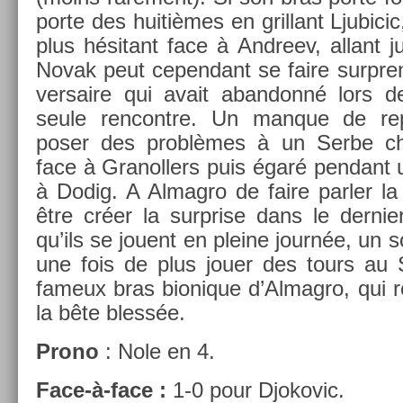
porte des huitièmes en gril­lant Ljubicic,
plus hésitant face à An­dreev, al­lant 
Novak peut cepen­dant se faire sur­pre
versaire qui avait ab­an­donné lors d
seule re­ncontre. Un man­que de rep
poser des problèmes à un Serbe chan
face à Granoll­ers puis égaré pen­dant 
à Dodig. A Al­mag­ro de faire parl­er l
être créer la sur­pr­ise dans le de­rni
qu’ils se jouent en pleine journée, un sol­
une fois de plus jouer des tours au Se
fameux bras bi­onique d’Al­magro, qui re­
la bête blessée.
Prono
: Nole en 4.
Face-à-face :
1-0 pour Djokovic.