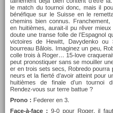
taine­ment déjà bien con­tent d’être là
le match du tour­noi donc, mais il pour
bénéfique sur le Suis­se en le re­met­t
chemins bien con­nus. Franche­ment,
en huitièmes, aurait-il pu rêver mieux 
doute une trans­e folle de l’Es­pagnol qu
vic­toires de Hewitt, Davyden­ko ou S
bour­reau Bâlois. Im­aginez un peu, Ro
colle trois à Roger… 15-love craquerait,
peut pro­nos­tiqu­er sans se mouill­er un
er en trois sets secs, Rob­redo pour­ra p
neurs et la fierté d’avoir at­teint pour u
huitièmes de fin­ale d’un tour­noi
Rendez-vous sur terre bat­tue ?
Prono :
Feder­er en 3.
Face-à-face :
9-0 pour Roger, il faut