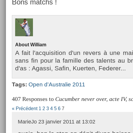
Bons matchs !
About
Wil­liam
A fait l'ac­quisi­tion d'un re­v­ers à une m
sans fin pour la famil­le des talents au b
d'as : Agas­si, Safin, Kuert­en, Feder­er...
Tags:
Open d'Australie 2011
407 Responses to
Cucumber never over, acte IV, s
« Précédent
1
2
3
4
5
6
7
MarieJo
23 janvier 2011 at 13:02