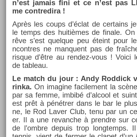
n’est jamais fini et ce n’est pas L
me con­tredira !
Après les coups d’éclat de cer­tains je
le temps des huitièmes de fin­ale. On r
rêve s’est quel­que peu éteint pour le
ncontres ne man­quent pas de fraîcheu
ris­que d’être au rendez-vous ! Voici l
de tab­leau.
Le match du jour : Andy Rod­dick v
rinka.
On im­agine facile­ment la scène
par sa femme, imbibé d’al­cool et suin­t
est prêt à pénétrer dans le bar le plus
ne, le Rod Laver Club, tenu par un ce
er. Il a une re­vanche à pre­ndre sur ce 
de l’ombre de­puis trop longtemps. Il
ten­nis, vient de ferm­er le clapet d’un