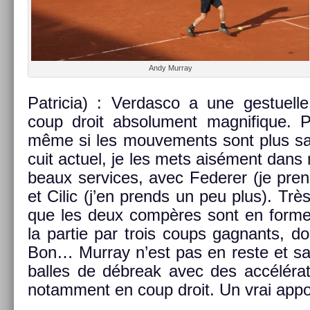
Andy Mur­ray
Pat­ricia) : Ver­dasco a une ges­tuel­l
coup droit ab­solu­ment mag­nifique. P
même si les mouve­ments sont plus sac
cuit ac­tuel, je les mets aisément dans
beaux ser­vices, avec Feder­er (je pre­
et Cilic (j’en pre­nds un peu plus). Trè
que les deux compères sont en forme
la par­tie par trois coups gag­nants, do
Bon… Mur­ray n’est pas en reste et s
bal­les de débreak avec des accéléra­ti
notam­ment en coup droit. Un vrai ap­po