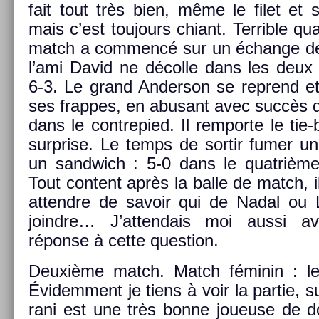
fait tout très bien, même le filet et su
mais c’est toujours chiant. Ter­rible q
match a com­mencé sur un échan­ge d
l’ami David ne décolle dans les deux p
6-3. Le grand An­der­son se re­prend 
ses frap­pes, en ab­usant avec succès d
dans le con­trepied. Il re­mpor­te le ti
sur­pr­ise. Le temps de sor­tir fumer u
un sandwich : 5-0 dans le quat­rième 
Tout con­tent après la balle de match, 
at­tendre de savoir qui de Nadal ou Laj
joindre… J’at­tendais moi aussi ave
réponse à cette ques­tion.
Deuxième match. Match féminin : le 
Évidem­ment je tiens à voir la par­tie, s
rani est une très bonne joueuse de do