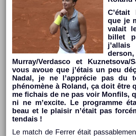
C’était
que je m
valait 
bi­llet
j’al­lai
derson, 
Mur­ray/­Verdas­co et Kuz­netsova/­
vous avoue que j’étais un peu dé
Nadal, je ne l’apprécie pas du t
phénomène à Roland, ça doit être q
me fic­hais de ne pas voir Mon­fils, 
ni ne m’ex­cite. Le pro­gram­me é
beau et le plaisir n’était pas forcém
tendais !
Le match de Ferr­er était pas­sable­men