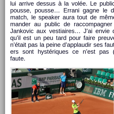
lui ar­rive de­ssus à la volée. Le pub­li
pous­se, pous­se… Er­rani gagne le 
match, le speak­er aura tout de mêm
mand­er au pub­lic de rac­compagn­e
Jan­kovic aux ves­tiaires… J’ai envie d
qu’il est un peu tard pour faire pre­uv
n’était pas la peine d’applaudir ses faut
ers sont hyst­ériques ce n’est pas 
faute.