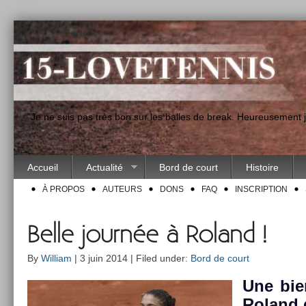
"Je ne suis pas très bon sur les balles de break. Heureusement
Accueil
Actualité
Bord de court
Histoire
À PROPOS
AUTEURS
DONS
FAQ
INSCRIPTION
Belle journée à Roland !
By
William
| 3 juin 2014 | Filed under:
Bord de court
Une bie
Roland q