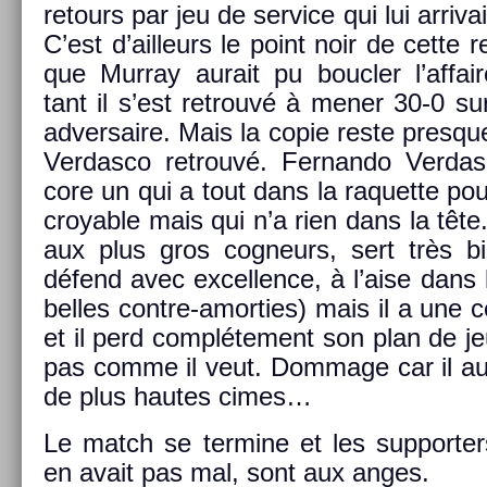
re­tours par jeu de ser­vice qui lui ar­riv
C’est d’ail­leurs le point noir de cette 
que Mur­ray aurait pu boucl­er l’af­fai
tant il s’est retro­uvé à mener 30-0 su
ad­versaire. Mais la copie reste pre­sque
Ver­dasco retro­uvé. Fer­nando Ver­d
core un qui a tout dans la raquet­te pou
croy­able mais qui n’a rien dans la tête. I
aux plus gros cog­neurs, sert très b
défend avec ex­cell­ence, à l’aise dans l
be­lles contre-amorties) mais il a une 
et il perd com­pléte­ment son plan de j
pas comme il veut. Dom­mage car il au
de plus hautes cimes…
Le match se ter­mine et les sup­port­ers
en avait pas mal, sont aux anges.