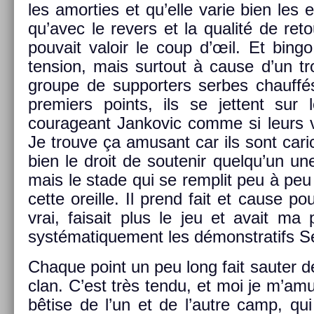
les amort­ies et qu’elle varie bien les e
qu’avec le re­v­ers et la qualité de re­t
pouvait valoir le coup d’œil. Et bing
tens­ion, mais sur­tout à cause d’un tro
groupe de sup­port­ers ser­bes chauff
pre­mi­ers points, ils se jet­tent su
courageant Jan­kovic comme si leurs v
Je trouve ça amusant car ils sont cari
bien le droit de soutenir quel­qu’un une
mais le stade qui se re­mplit peu à peu
cette oreil­le. Il prend fait et cause pour
vrai, faisait plus le jeu et avait ma
systématique­ment les démonstratifs Se
Chaque point un peu long fait saut­er de 
clan. C’est très tendu, et moi je m’am
bêtise de l’un et de l’autre camp, qui 