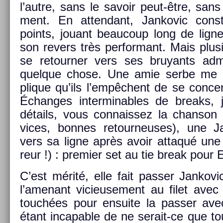
l’autre, sans le savoir peut-être, sans
ment. En at­tendant, Jan­kovic con­
points, jouant be­aucoup long de lign
son re­v­ers très per­for­mant. Mais plus
se re­tourn­er vers ses bruyants ad­m
quel­que chose. Une amie serbe me di
plique qu’ils l’empêchent de se con­cen
Échan­ges in­ter­min­ables de breaks,
détails, vous con­nais­sez la chan­so
vices, bon­nes re­tour­neuses), une Ja
vers sa ligne après avoir at­taqué une ba
reur !) : pre­mi­er set au tie break pour E
C’est mérité, elle fait pass­er Jan­ko
l’amenant vicieuse­ment au filet avec
touchées pour en­suite la pass­er avec
étant in­cap­able de ne serait-ce que to