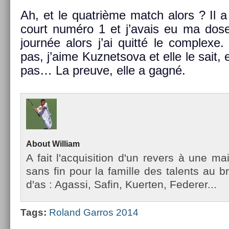
Ah, et le quat­rième match alors ? Il a
court numéro 1 et j’avais eu ma dose 
journée alors j’ai quitté le com­plexe
pas, j’aime Kuz­netsova et elle le sait, 
pas… La pre­uve, elle a gagné.
About
Wil­liam
A fait l'ac­quisi­tion d'un re­v­ers à une m
sans fin pour la famil­le des talents au b
d'as : Agas­si, Safin, Kuert­en, Feder­er...
Tags:
Roland Gar­ros 2014