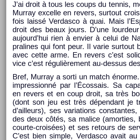
J’ai droit à tous les coups du ten­nis, 
Mur­ray ex­cel­le en re­v­ers, sur­tout cro
fois laissé Ver­dasco à quai. Mais l’E
droit des beaux jours. D’une lour­deur
aujourd’hui rien à en­vi­er à celui de Na
pralines qui font peur. Il varie sur­tout 
avec cette arme. En re­v­ers c’est sol­
vice c’est réguliè­re­ment au-dessus d
Bref, Mur­ray a sorti un match énorme. J
im­pres­sionné par l’Écos­sais. Sa capa
en re­v­ers et en coup droit, sa très b
(dont son jeu est très dépen­dant je 
d’ail­leurs), ses varia­tions con­stan­te
des deux côtés, sa mal­ice (amort­ies, b
courte-croisées) et ses re­tours de ser­v
C’est bien sim­ple, Ver­dasco avait a