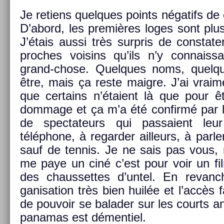
Je re­tiens quel­ques points négatifs de 
D’abord, les premières loges sont plus
J’étais aussi très sur­pris de con­stat
pro­ches voisins qu’ils n’y con­nais­s
grand-chose. Quel­ques noms, quel­que
être, mais ça reste maig­re. J’ai vrai­m
que cer­tains n’étaient là que pour ê
dom­mage et ça m’a été con­firmé par le
de spec­tateurs qui pas­saient le
téléphone, à re­gard­er ail­leurs, à parl
sauf de ten­nis. Je ne sais pas vous,
me paye un ciné c’est pour voir un fil
des chaus­settes d’untel. En re­vanch
ganisa­tion très bien huilée et l’accès
de pouvoir se balad­er sur les co­urts a
panamas est démen­tiel.