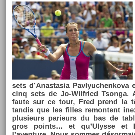
sets d’Anas­tasia Pav­lyuc­henkova 
cinq sets de Jo-Wilfried Tson­ga.
faute sur ce tour, Fred prend la t
tan­dis que les fil­les re­mon­tent in­
plusieurs parieurs du bas de tab­
gros points… et qu’Ulys­se et Pie
l’aven­ture. Nous som­mes désor­mai