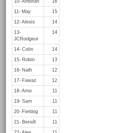
10- An­tsiran
16
11- May
15
12- Al­exis
14
13-
14
JCRodgeur
14- Colin
14
15- Robin
13
16- Nath
12
17- Fawaz
12
18- Arno
11
19- Sam
11
20- Fiel­dog
11
21- Benoît
11
22- Alex
11