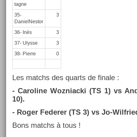
tagne
35-
3
DanielNestor
36- Inès
3
37- Ulys­se
3
38- Pier­re
0
Les matchs des quarts de fin­ale :
- Caroline Woz­niac­ki (TS 1) vs An­
10).
- Roger Feder­er (TS 3) vs Jo-Wilfrie
Bons matchs à tous !