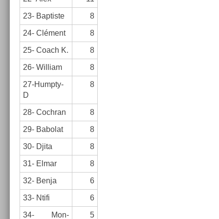
23- Bap­tiste
8
24- Clément
8
25- Coach K.
8
26- Wil­liam
8
27-Humpty-
8
D
28- Co­chran
8
29- Babolat
8
30- Djita
8
31- Elmar
8
32- Benja
6
33- Ntifi
6
34- Mon­
5