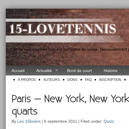
"Je ne suis pas très bon sur les balles de break. Heureusement
Accueil
Actualité
Bord de court
Histoire
À PROPOS
AUTEURS
DONS
FAQ
INSCRIPTION
Paris – New York, New York 
quarts
By
Les 15lovers
| 6 septembre 2011 | Filed under:
Quizz