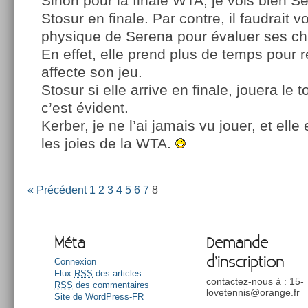
Sinon pour la finale WTA, je vois bien S
Stosur en finale. Par contre, il faudrait v
physique de Serena pour évaluer ses c
En effet, elle prend plus de temps pour r
affecte son jeu.
Stosur si elle arrive en finale, jouera le t
c’est évident.
Kerber, je ne l’ai jamais vu jouer, et elle
les joies de la WTA.
« Précédent
1
2
3
4
5
6
7
8
Méta
Demande
d’inscription
Connexion
Flux
RSS
des articles
contactez-nous à : 15-
RSS
des commentaires
lovetennis@orange.fr
Site de WordPress-FR