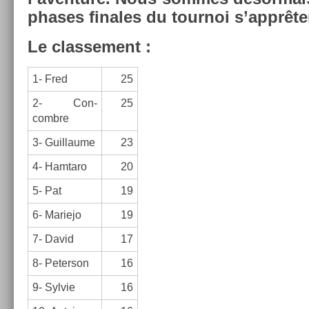
phases fin­ales du tour­noi s’apprête
Le clas­se­ment :
1- Fred
25
2- Con­
25
combre
3- Guil­laume
23
4- Ham­taro
20
5- Pat
19
6- Mariejo
19
7- David
17
8- Peter­son
16
9- Syl­vie
16