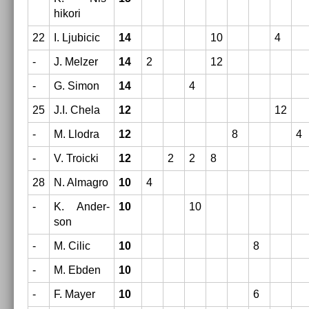
hikori
22
I. Ljubicic
14
10
4
-
J. Melz­er
14
2
12
-
G. Simon
14
4
25
J.I. Chela
12
12
-
M. Llod­ra
12
8
4
-
V. Troic­ki
12
2
2
8
28
N. Al­mag­ro
10
4
-
K. An­der­
10
10
son
-
M. Cilic
10
8
-
M. Ebden
10
-
F. Mayer
10
6