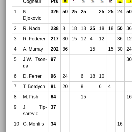
Cog­neur
Pts
1
N.
326
50
25
25
25
25
24
50
Djokovic
2
R. Nadal
238
8
18
18
25
18
18
50
36
3
R. Feder­er
217
30
15
12
4
12
36
12
4
A. Mur­ray
202
36
15
15
30
24
5
J.W. Tson­
97
30
ga
6
D. Ferr­er
96
24
6
18
10
7
T. Be­rdych
81
20
8
6
4
8
M. Fish
64
15
16
9
J. Tip­
37
sarevic
10
G. Mon­fils
34
16