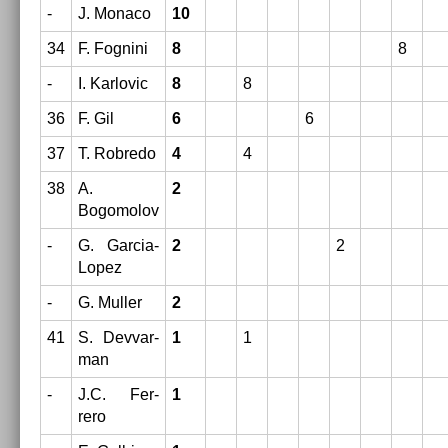
-
J. Monaco
10
34
F. Fog­nini
8
8
-
I. Kar­lovic
8
8
36
F. Gil
6
6
37
T. Rob­redo
4
4
38
A.
2
Bogomolov
-
G. Garcia-
2
2
Lopez
-
G. Mull­er
2
41
S. De­vvar­
1
1
man
-
J.C. Fer­
1
rero