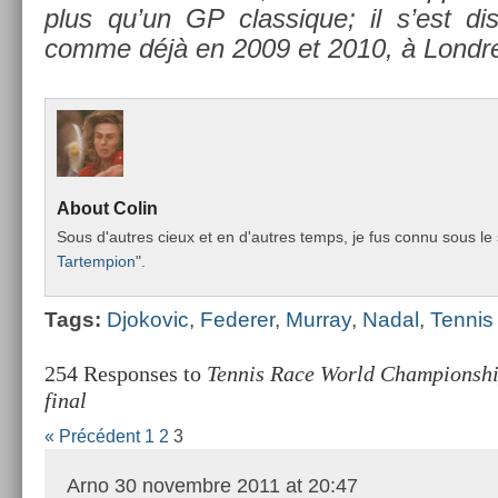
plus qu’un GP clas­sique; il s’est di
comme déjà en 2009 et 2010, à Londre
About
Colin
Sous d'aut­res cieux et en d'aut­res temps, je fus connu sous le 
Tar­temp­ion
".
Tags:
Djokovic
,
Feder­er
,
Mur­ray
,
Nadal
,
Ten­ni
254 Responses to
Tennis Race World Championship
final
« Précédent
1
2
3
Arno
30 novembre 2011 at 20:47