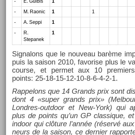
-
E. Gul­bis
1
-
M. Raonic
1
1
-
A. Seppi
1
-
R.
1
Stepanek
Sig­nalons que le nouveau barème imp
puis la saison 2010, favor­ise plus le 
co­ur­se, et per­met aux 10 pre­mi­er
points: 25-18-15-12-10-8-6-4-2-1.
Rap­pelons que 14 Grands prix sont dis
dont 4 «super grands prix» (Mel­bour­
Londres-outdoor et New-York) qui ap
plus de points qu’un GP clas­sique, e
in­door qui clôture l’année (réservé aux 
neurs de la saison, ce de­rni­er rap­po