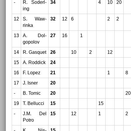
-
R. Soderl­
34
4
10
20
ing
12
S. Waw­
32
12
6
2
2
rinka
13
A. Dol­
27
16
1
gopolov
14
R. Gas­quet
26
10
2
12
15
A. Rod­dick
24
16
F. Lopez
21
1
8
17
J. Isner
20
-
B. Tomic
20
20
19
T. Be­lluc­ci
15
15
-
J.M. Del
15
12
1
2
Potro
-
K. Nis­
15