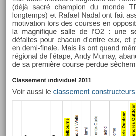
(déjà sacré champ­ion du monde T
longtemps) et Rafael Nadal ont fait as
motiva­tion lors des co­ur­ses en op­posi­
la mag­nifique salle de l’O2 : une se
défaites pour chacun d’entre eux, et pa
en demi-finale. Mais ils ont quand mêm
région­al de l’étape, Andy Mur­ray, ab­an
de sa première co­ur­se per­due sèche­me
Clas­se­ment in­dividuel 2011
Voir aussi le
clas­se­ment con­struc­teurs