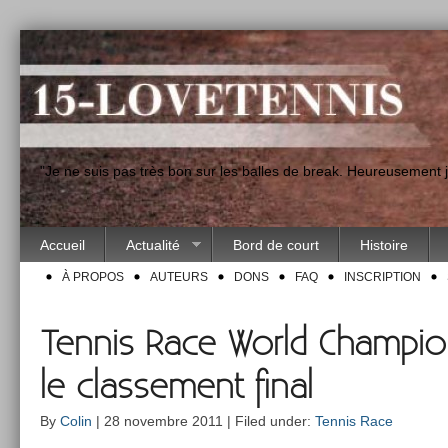
"Je ne suis pas très bon sur les balles de break. Heureusement
Accueil
Actualité
Bord de court
Histoire
À PROPOS
AUTEURS
DONS
FAQ
INSCRIPTION
Tennis Race World Champio
le classement final
By
Colin
| 28 novembre 2011 | Filed under:
Tennis Race