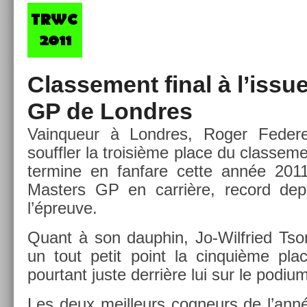
Clas­se­ment final à l’issu
GP de Londres
Vain­queur à Londres, Roger Feder­e
souffl­er la troisiè­me place du clas­se­me
ter­mine en fan­fare cette année 20
Mast­ers GP en carrière, re­cord de­p
l’épreuve.
Quant à son daup­hin, Jo-Wilfried Tson­
un tout petit point la cin­quiè­me pla
pour­tant juste derrière lui sur le podi
Les deux meil­leurs cog­neurs de l’an