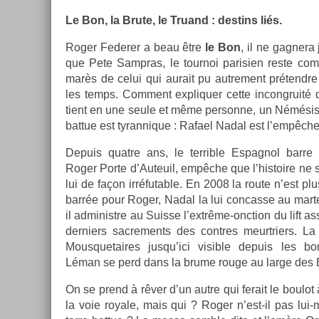
Le Bon, la Brute, le Truand : de­stins liés.
Roger Feder­er a beau être
le Bon
, il ne gag­ner
que Pete Sampras, le tour­noi parisi­en reste co
marès de celui qui aurait pu aut­re­ment prétendre 
les temps. Com­ment ex­pliqu­er cette in­congruité
tient en une seule et même per­son­ne, un Némésis ét
bat­tue est tyran­nique : Rafael Nadal est l’empêc
De­puis quat­re ans, le ter­rible Es­pagnol barre
Roger Porte d’Auteuil, empêche que l’his­toire ne 
lui de façon ir­réfut­able. En 2008 la route n’est pl
barrée pour Roger, Nadal la lui con­cas­se au mart
il ad­ministre au Suis­se l’extrême-onction du lift as­
de­rni­ers sac­re­ments des con­tres meurtri­ers. 
Mous­quetaires jusqu’ici visib­le de­puis les 
Léman se perd dans la brume rouge au large des 
On se prend à rêver d’un autre qui ferait le boulot à
la voie royale, mais qui ? Roger n’est-il pas lui