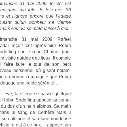
i­manche 31 mai 2009, le ciel est
leu dans ma tête. Je fête mes 36
ns et j’ig­nore en­core que l’adage
oulant qu’un bon­heur ne vien­ne
amais seul va se matérialis­er à moi.
i­manche 31 mai 2009, Rafael
adal reçoit cet après-midi Robin
oderl­ing sur le court Chat­ri­er pour
ne visite guidée des lieux. Il com­pte
ui faire faire le tour de son petit
aveau per­son­nel où gisent notam­
donc en bonne com­pag­nie que Robin
l dégage une froide sérénité…
re levé, la scène se passe quel­que
 Robin Soderl­ing ap­pose sa sig­na­
u du dos d’un nain al­binos. Sa main
 dans le sang de Cerbère mais il
 à son at­titude et sa moue boudeuse
is­toire est à ce prix. Il ap­pose son