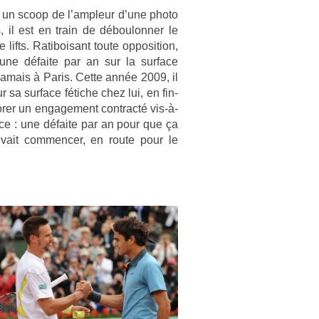
est un scoop de l’ampleur d’une photo
 il est en train de déboulonn­er le
fts. Ratiboisant toute op­posi­tion,
 une défaite par an sur la sur­face
jamais à Paris. Cette année 2009, il
sur sa sur­face fétiche chez lui, en fin­
r­er un en­gage­ment contra­cté vis-à-
face : une défaite par an pour que ça
uvait com­menc­er, en route pour le