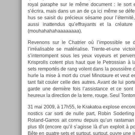
royal para­phe sur le même docu­ment : le sort e
s’écrira, mais dans un an de ça ici même se défe
hus se saisit du précieux sésame pour l’éter­nité, 
aussi in­at­tendus qu’effrayants et la créature
(mouhahahahaaaaaaaa).
Re­venons sur le Chat­ri­er où l’im­possib­le se 
l’irréalis­able se matérial­ise. Trente-et-une vic­
s’in­terrom­pent sous les yeux voyeurs et per­v­er
Krisprolls co­tent plus haut que le Pet­rossian à l
sets re­mportés de rang volent dans la pous­sière de
hurle la mise à mort du cruel Minotaure et veut en
tant fait co­ul­er celle des aut­res. Avant de lui por
gar­de une dernière fois l’as­sistan­ce et ce son
heureux la di­rec­tion de la terre, rouge. Seul Ton­t
31 mai 2009, à 17h55, le Krakatoa ex­plose en­core
nos­tics car sorti de nulle part, Robin Soderl­in
Roland-Garros ait connu de­puis qu’un ras­taman a
plus tôt (en­core qu’il s’agis­se là d’un ex­ploit à po
Bête en quat­re sets et sur­tout, sur­tout, ouvre un