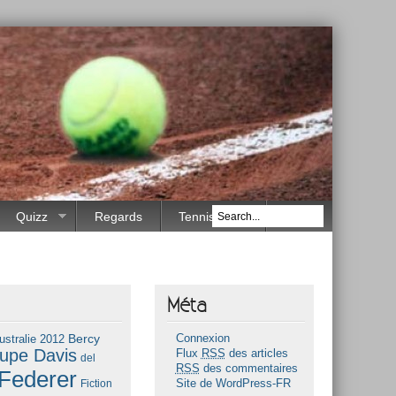
Quizz
Regards
Tennis Race
Méta
Bercy
ustralie 2012
Connexion
upe Davis
Flux
RSS
des articles
del
RSS
des commentaires
Federer
Fiction
Site de WordPress-FR