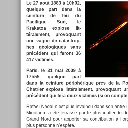
Le 27 août 1883 à 10h02,
quel­que part dans la
cein­ture de feu du
Pacifique Sud, le
Krakatoa ex­plose lit­
térale­ment, pro­voquant
une vague de cat­astrop­
hes géologiques sans
précédent qui feront 36
417 vic­times.
Paris, le 31 mai 2009 à
17h55, quel­que part
dans la cein­ture périphérique près de la Por
Chatrier ex­plose lit­térale­ment, pro­voquant u
précédent qui fera deux vic­times (si on com­pte
Rafael Nadal n’est plus in­vain­cu dans son antre 
Minotaure a été ter­rassé par le plus in­at­tendu
Grand Nord pour ap­port­er sa con­tribu­tion à l’or
plus per­son­ne n’espère.