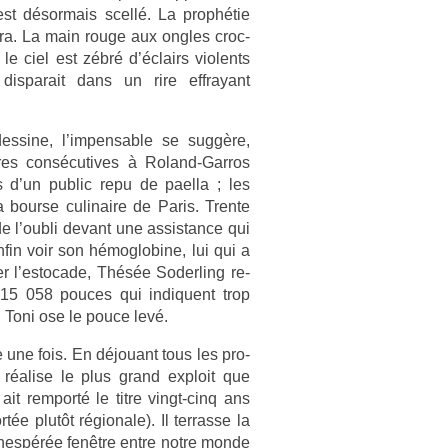
st désor­mais scellé. La prophétie
ra. La main rouge aux ongles croc­
le ciel est zébré d’éclairs violents
 dis­parait dans un rire effrayant
de­ssine, l’im­pens­able se suggère,
toires con­sécutives à Roland-Garros
s d’un pub­lic repu de pael­la ; les
a bour­se culinaire de Paris. Tren­te
 l’oubli de­vant une as­sis­tance qui
fin voir son hémog­lobine, lui qui a
t­er l’es­tocade, Thésée Soderl­ing re­
t 15 058 pouces qui in­diquent trop
on Toni ose le pouce levé.
 une fois. En déjouant tous les pro­
g réalise le plus grand ex­ploit que
it re­mporté le titre vingt-cinq ans
rtée plutôt régionale). Il ter­rasse la
e inespérée fenêtre entre notre monde