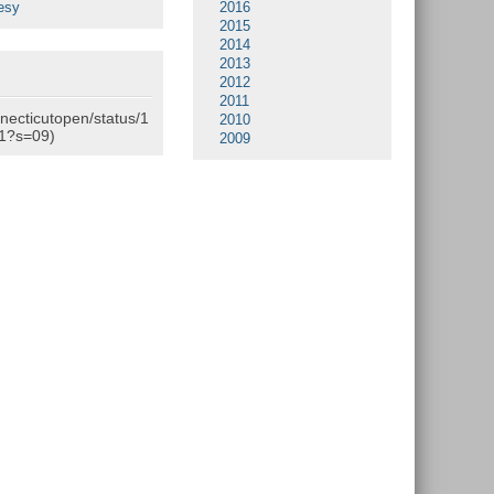
esy
2016
2015
2014
2013
2012
2011
nnecticutopen/status/1
2010
1?s=09)
2009