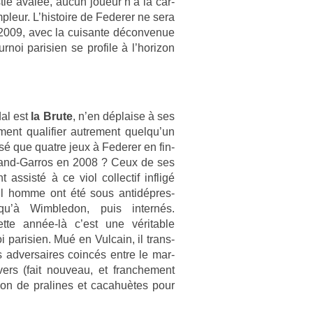
tie avalée, aucun joueur n’a la car­
pleur. L’his­toire de Feder­er ne sera
 2009, avec la cuisan­te décon­venue
­noi parisi­en se pro­file à l’horizon
al est
la Brute
, n’en dépla­ise à ses
ent qualifi­er aut­re­ment quel­qu’un
sé que quat­re jeux à Feder­er en fin­
and-Garros en 2008 ? Ceux de ses
 as­s­isté à ce viol col­lec­tif in­fligé
l homme ont été sous anti­dépres­
qu’à Wimbledon, puis in­ternés.
te année-là c’est une vérit­able
parisi­en. Mué en Vul­cain, il trans­
es ad­versaires coincés entre le mar­
ers (fait nouveau, et franche­ment
tion de pralines et cacahuè­tes pour