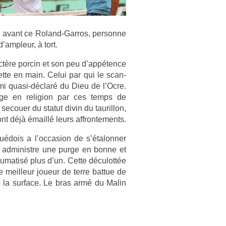
avant ce Roland-Garros, per­son­ne
’ampleur, à tort.
ctère por­cin et son peu d’appétence
­te en main. Celui par qui le scan­
emi quasi-déclaré du Dieu de l’Ocre.
ige en re­lig­ion par ces temps de
ecou­er du statut divin du tauril­lon,
nt déjà émaillé leurs affron­te­ments.
édois a l’oc­cas­ion de s’étalonn­er
ui ad­ministre une purge en bonne et
raumatisé plus d’un. Cette déculottée
e meil­leur joueur de terre bat­tue de
e la sur­face. Le bras armé du Malin