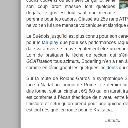
co­urts co­uverts où son ser­vice guil­lotine et
son coup droit mas­sue font quel­ques
dégâts, le gus est tout sauf une menace
pérenne pour les cadors. Classé au 25e rang ATP 
ne voit en lui une menace vol­canique et sis­mique d
Le Suédois jusqu’ici est plus connu pour son cara
pour le
fair-play
que pour ses per­for­mances raquet
dale va ar­riv­er se trouve égale­ment être un en­n
Loin de pratiqu­er le léché de re­ctum qui s’ér
GOATisa­tion
tous azimuts, Soderl­ing n’en a rien à s
comme en témoig­nent les quel­ques
in­cidents
qui o
Sur la route de Roland-Garros le sym­pat­hique Su
face à Nadal au tour­noi de Rome ; ce de­rni­er l
due forme, soit un cinglant 6/1 6/0 qui en aurait t
est con­for­me à l’écart théorique de niveau entre l
l’his­toire et celui qu’on prend pour une quic­he d
est tout désigné, en route pour le Krakatoa.
######