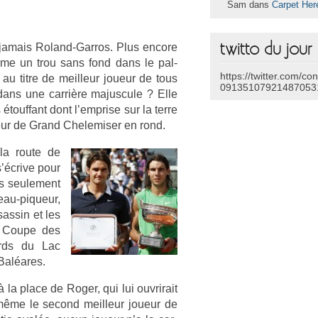
Sam dans
Carpet Her
twitto du jour
a jamais Roland-Garros. Plus en­core
mme un trou sans fond dans le pal­
https://twitter.com/co
au titre de meil­leur joueur de tous
09135107921487053
 dans une carrière majus­cule ? Elle
ouf­fant dont l’empr­ise sur la terre
heur de Grand Chelemis­er en rond.
 la route de
s’écrive pour
us seule­ment
eau-piqueur,
sas­sin et les
La Coupe des
bords du Lac
Baléares.
 la place de Roger, qui lui ouv­rirait
-même le second meil­leur joueur de