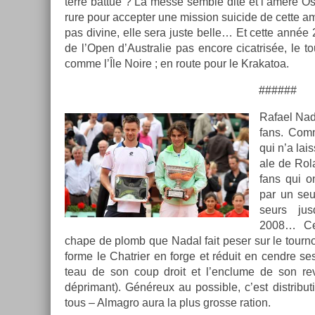
terre bat­tue ? La messe semble dite et l’amère Os
rure pour ac­cept­er une mis­s­ion suicide de cette am
pas di­vine, elle sera juste belle… Et cette année
de l’Open d’Australie pas en­core cicat­risée, le tour
comme l’Île Noire ; en route pour le Krakatoa.
######
Rafael Nad
fans. Com­m
qui n’a lais
ale de Rol
fans qui ont
par un seu
seurs jus
2008… Cet
chape de plomb que Nadal fait peser sur le tour­noi 
for­me le Chat­ri­er en forge et réduit en cendre s
teau de son coup droit et l’enclume de son re­v­
déprimant). Généreux au pos­sible, c’est dis­tribu­
tous – Al­mag­ro aura la plus gros­se ra­tion.