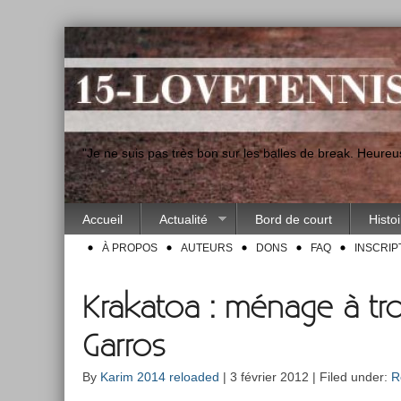
"Je ne suis pas très bon sur les balles de break. Heur
Accueil
Actualité
Bord de court
Histo
À PROPOS
AUTEURS
DONS
FAQ
INSCRIP
Krakatoa : ménage à tro
Garros
By
Karim 2014 reloaded
| 3 février 2012 | Filed under:
R