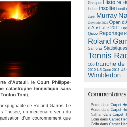
Histoire
H
Gasquet
Insolite
Lendl
Indoor
Na
Murray
Carlo
Open d'A
Odyssée 2011
d'Australie 2011
Ope
Reportage
Quizz
R
Roland Gar
Statistique
Sampras
Tennis Ra
tranche de 
100
US Open 2011
US 
2010
Wimbledon
te d’Auteuil, le Court Philippe-
ne cat­astrop­he ten­nistique sans
Commentaires 
 Ton­ton Toni).
Perse dans
Carpet He
in­ex­pugn­able de Roland-Garros. Le
Perse dans
Carpet He
 des Thésée, un mer­cenaire venu du
Nathan dans
Carpet 
­ganisa­tion d’un co­uron­ne­ment que
Colin dans
Carpet He
Colin dans
Carpet He