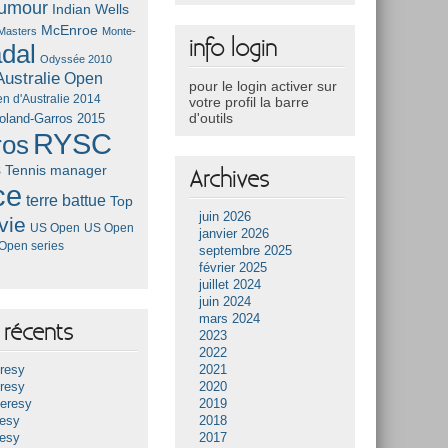
umour
Indian Wells
McEnroe
Masters
Monte-
info login
dal
Odyssée 2010
ustralie
Open
pour le login activer sur
n d'Australie 2014
votre profil la barre
d'outils
oland-Garros 2015
RYSC
ros
s
Tennis manager
Archives
ce
terre battue
Top
juin 2026
vie
US Open
US Open
janvier 2026
Open series
septembre 2025
février 2025
juillet 2024
juin 2024
mars 2024
récents
2023
2022
resy
2021
resy
2020
Heresy
2019
resy
2018
resy
2017