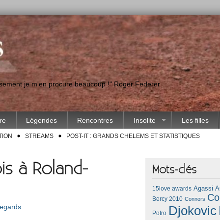
eusement je m'en procure beaucoup !" Roger Federer
ire
Légendes
Rencontres
Insolite
Les filles
TION
STREAMS
POST-IT : GRANDS CHELEMS ET STATISTIQUES
is à Roland-
Mots-clés
Agassi
A
15love awards
Co
Bercy 2010
Connors
egards
Djokovic
Potro