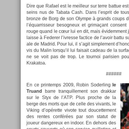
Dire que Rafael est le meil­leur sur terre bat­tue 
seins nus de Tabata Cash. Dans l’esprit de tous,
bron­ze de Borg de son Olym­pe à grands coups de li
l’équar­risseur be­sog­neux et grimaçant con­sent
rouge quand le cœur lui en dit, mais évidem­ment 
lais­se à Feder­er l’iv­resse fac­tice de l’avoir battu 
ale de Mad­rid. Pour lui, il s’agit simple­ment d’hono
vis du Malin lorsqu’il lui faisait cadeau de la sur­
ne se voit pas de trop. Le tour­noi parisi­en po
Krakatoa.
######
En ce prin­temps 2009, Robin Soderl­ing
le
Truand
barre tran­quil­le­ment son drak­kar
sur le Styx de l’ATP. Plus pro­che de la
berge des morts que de celle des vivants, le
Vik­ing d’opérette vivote tout doucet­te­ment
des re­ntes conférées par son statut de
joueur dan­gereux en in­door. En de­hors des