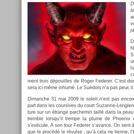
D
b
a
v
j
D
N
S
u
l
c
ment trois dépouil­les de Roger Feder­er. C’est 
sera ici-même inhumé. Le Suédois n’a pas peur, i
Di­manche 31 mai 2009 le sol­eil n’est pas en­co
part dans les co­ur­sives du court Suzanne-Lenglen.
ture sur un étran­ge parchemin taillé dans la pea
tremble lorsqu’il trem­pe la plume de Phoenix
s’exécute. A son tour Feder­er s’avan­ce. On sent
que le procédé le révulse ; qu’à cela ne tien­ne, l’H