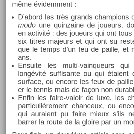
même évidem­ment :
D’abord les très grands champ­ions de
modo
une quin­zaine de joueurs, don
en ac­tivité : des joueurs qui ont tou
six tit­res majeurs et qui ont su re­s
que le temps d’un feu de pail­le, et
ans.
En­suite les multi-vainqueurs qu
longévité suf­fisan­te ou qui étaient
sur­face, ou en­core les feux de pail­l
er le ten­nis mais de façon non dur­ab
Enfin les faire-valoir de luxe, les 
par­ticuliè­re­ment chan­ceux, ou en­
qui auraient pu faire mieux s’ils n
barr­er la route de la gloire par un m