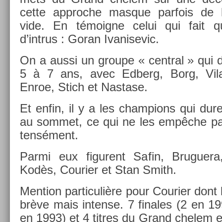
cette approc­he mas­que par­fois de
vide. En témoig­ne celui qui fait q
d’intrus : Goran Ivanisevic.
On a aussi un groupe « centr­al » qui
5 à 7 ans, avec Ed­berg, Borg, Vila
Enroe, Stich et Nas­tase.
Et enfin, il y a les champ­ions qui du
au som­met, ce qui ne les empêche pas d
tensé­ment.
Parmi eux figurent Safin, Bruguera, 
Kodès, Co­uri­er et Stan Smith.
Men­tion par­ticuliè­re pour Co­uri­er dont
brève mais in­ten­se. 7 fin­ales (2 en 
en 1993) et 4 tit­res du Grand chelem e