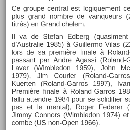
Ce groupe centr­al est logique­ment cel
plus grand nombre de vain­queurs (
titrés) en Grand chelem.
Il va de Stefan Ed­berg (quasi­men
d’Australie 1985) à Guil­lermo Vilas (
lors de sa première fin­ale à Rolan
pas­sant par Andre Agas­si (Roland-
Laver (Wimbledon 1959), John M
1979), Jim Co­uri­er (Roland-Garro
Kuert­en (Roland-Garros 1997), Iva
Première fin­ale à Roland-Garros 198
fallu at­tendre 1984 pour se sol­idifi­er s
pes et le ment­al), Roger Feder­er 
Jimmy Con­nors (Wimbledon 1974) et 
combe (US non-Open 1966).