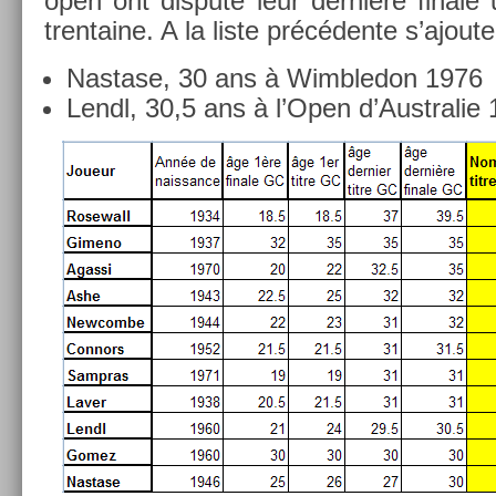
open ont dis­puté leur dernière fin­ale u
tren­taine. A la liste précédente s’ajoute
Nas­tase, 30 ans à Wimbledon 1976
Lendl, 30,5 ans à l’Open d’Australie 