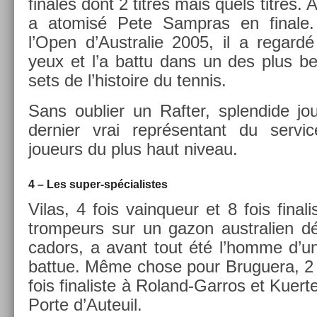
fin­ales dont 2 tit­res mais quels tit­res.
a atomisé Pete Sampras en fin­ale.
l’Open d’Australie 2005, il a re­gard
yeux et l’a battu dans un des plus 
sets de l’his­toire du ten­nis.
Sans oub­li­er un Raft­er, splen­dide j
de­rni­er vrai re­présen­tant du serv
joueurs du plus haut niveau.
4 – Les super-spécialistes
Vilas, 4 fois vain­queur et 8 fois fin­alis
trom­peurs sur un gazon australi­en d
cadors, a avant tout été l’homme d’une
bat­tue. Même chose pour Bruguera, 2 f
fois fin­alis­te à Roland-Garros et Kuert­
Porte d’Auteuil.