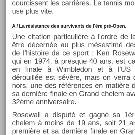
cour­cissent les carrières. Le ten­nis mo
use plus vite.
A / La résis­tance des sur­vivants de l’ère pré-Open.
Une cita­tion par­ticuliè­re à l’ordre de l
être décernée au plus méses­timé de
de l’his­toire de ce sport : Ken Rosewa
qui en 1974, à pre­sque 40 ans, est cap
en fin­ale à Wimbledon et à l’US 
dérouillée est sévère, mais on verr
nors, une des référ­ences en matière d
sa dernière fin­ale en Grand chelem ava
32ème an­niver­saire.
Rosewall a dis­puté et gagné sa 1èr
chelem à moins de 19 ans, soit 21 an
première et sa dernière fin­ale en Gr