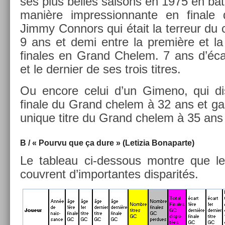
ses plus be­lles saisons en 1975 en bat
manière im­pres­sion­nante en fin­a
Jimmy Con­nors qui était la ter­reur du c
9 ans et demi entre la première et la
fin­ales en Grand Chelem. 7 ans d’écart
et le de­rni­er de ses trois tit­res.
Ou en­core celui d’un Gimeno, qui di
fin­ale du Grand chelem à 32 ans et gag
uni­que titre du Grand chelem à 35 ans
B / « Pour­vu que ça dure » (Letizia Bonapar­te)
Le tab­leau ci-dessous montre que les
couv­rent d’im­portan­tes dis­parités.