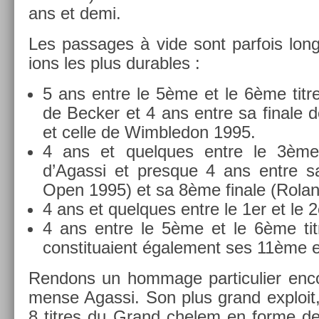
ans et demi.
Les pas­sages à vide sont par­fois lo
ions les plus dur­ables :
5 ans entre le 5ème et le 6ème tit
de Be­ck­er et 4 ans entre sa fin­al
et celle de Wimbledon 1995.
4 ans et quel­ques entre le 3ème
d’Agas­si et pre­sque 4 ans entre s
Open 1995) et sa 8ème fin­ale (Rola
4 ans et quel­ques entre le 1er et le 
4 ans entre le 5ème et le 6ème tit
con­stituaient égale­ment ses 11ème e
Re­ndons un hom­mage par­ticuli­er en­c
mense Agas­si. Son plus grand ex­ploit
8 tit­res du Grand chelem en forme de