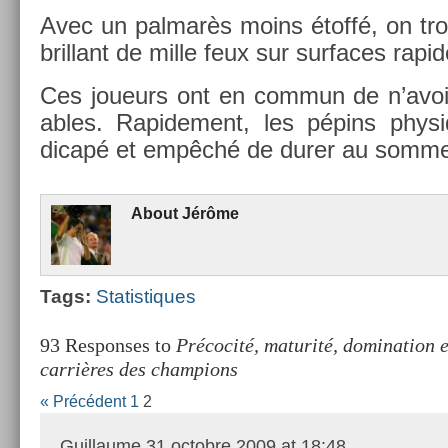
Avec un pal­marès moins étoffé, on tr
bril­lant de mille feux sur sur­faces ra
Ces joueurs ont en com­mun de n’avoir
ables. Rapide­ment, les pépins phys
dicapé et empêché de durer au som­me
About
Jérôme
Tags:
Statis­tiques
93 Responses to
Précocité, maturité, domination et
carrières des champions
« Précédent
1
2
Guillaume
31 octobre 2009 at 18:48