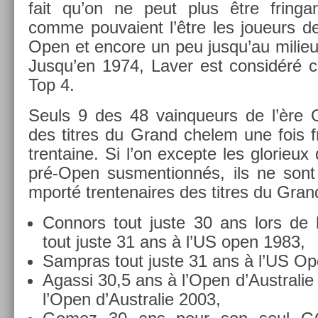
fait qu’on ne peut plus être frin­g
comme pouvaient l’être les joueurs de 
Open et en­core un peu jusqu’au milie
Jusqu’en 1974, Laver est con­sidéré
Top 4.
Seuls 9 des 48 vain­queurs de l’ère 
des tit­res du Grand chelem une fois f
tren­taine. Si l’on ex­cep­te les glorieux
pré-Open sus­men­tionnés, ils ne sont
mporté tren­tenaires des tit­res du Gra
Con­nors tout juste 30 ans lors de
tout juste 31 ans à l’US open 1983,
Sampras tout juste 31 ans à l’US O
Agas­si 30,5 ans à l’Open d’Australie
l’Open d’Australie 2003,