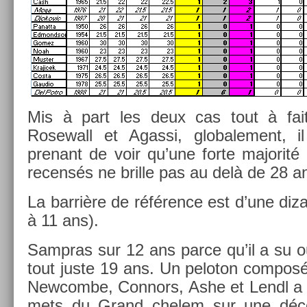
Mis à part les deux cas tout à fai
Rosewall et Agas­si, globale­ment, i
prenant de voir qu’une forte majorité
re­censés ne bril­le pas au delà de 28 a
La barrière de référence est d’une di­z
à 11 ans).
Sampras sur 12 ans parce qu’il a su ouv
tout juste 19 ans. Un peloton com­posé 
New­combe, Con­nors, Ashe et Lendl a 
mets du Grand chelem sur une décen