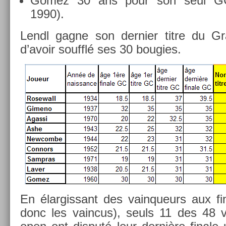
Gomez 30 ans pour son seul GC
1990).
Lendl gagne son de­rni­er titre du 
d’avoir soufflé ses 30 boug­ies.
En élar­gissant des vain­queurs aux fin­
donc les vain­cus), seuls 11 des 48 v