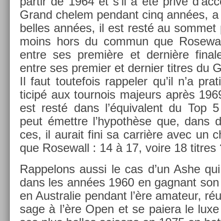
par­tir de 1964 et s’il a été privé d’ac
Grand chelem pen­dant cinq années, a p
be­lles années, il est resté au som­met
moins hors du com­mun que Rosewall
entre ses première et dernière fin­a
entre ses pre­mi­er et de­rni­er tit­res d
Il faut toutefois rap­pel­er qu’il n’a pr
ticipé aux tour­nois majeurs après 196
est resté dans l’équivalent du Top 
peut émettre l’hypothèse que, dans d’a
ces, il aurait fini sa carrière avec un c
que Rosewall : 14 à 17, voire 18 tit­res
Rap­pelons aussi le cas d’un Ashe qu
dans les années 1960 en gag­nant son pr
en Australie pen­dant l’ère amateur, ré
sage à l’ère Open et se paiera le luxe 