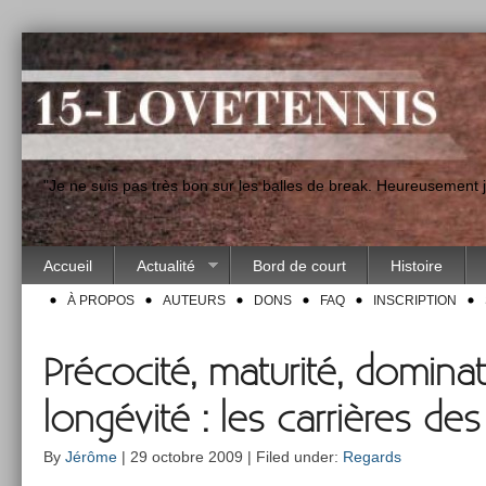
"Je ne suis pas très bon sur les balles de break. Heureusement
Accueil
Actualité
Bord de court
Histoire
À PROPOS
AUTEURS
DONS
FAQ
INSCRIPTION
Précocité, maturité, dominat
longévité : les carrières d
By
Jérôme
| 29 octobre 2009 | Filed under:
Regards