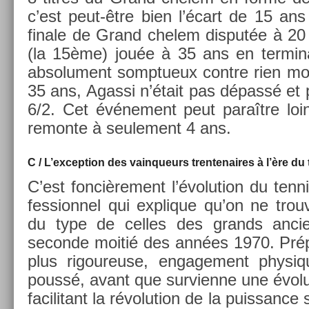
c’est peut-être bien l’écart de 15 an
fin­ale de Grand chelem dis­put­ée à 20
(la 15ème) jouée à 35 ans en ter­min
ab­solu­ment somptueux con­tre rien mo
35 ans, Agas­si n’était pas dépassé et po
6/2. Cet événe­ment peut paraître loin­t
re­mon­te à seule­ment 4 ans.
C / L’ex­cep­tion des vain­queurs tren­tenaires à l’ère du
C’est fon­cière­ment l’évolu­tion du ten­ni
fes­sion­nel qui ex­plique qu’on ne tro
du type de cel­les des grands an­cie
secon­de moitié des années 1970. Prép
plus rigoureuse, en­gage­ment physiq
poussé, avant que sur­vien­ne une évolu
facilitant la révolu­tion de la puis­sance 