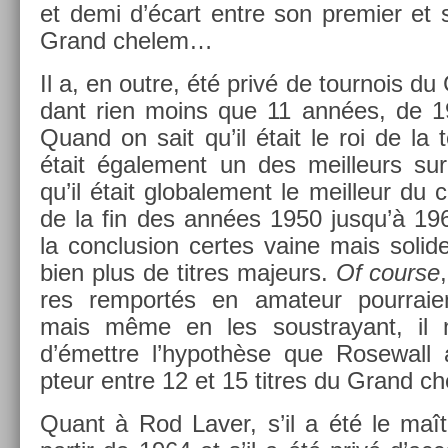
et demi d’écart entre son pre­mi­er et so
Grand chelem…
Il a, en outre, été privé de tour­nois 
dant rien moins que 11 années, de 19
Quand on sait qu’il était le roi de la te
était égale­ment un des meil­leurs sur
qu’il était globale­ment le meil­leur du cir
de la fin des années 1950 jusqu’à 196
la con­clus­ion cer­tes vaine mais sol­id
bien plus de tit­res majeurs.
Of co­ur­se
res re­mportés en amateur pour­raien
mais même en les soustrayant, il 
d’émettre l’hypothèse que Rosewall 
pteur entre 12 et 15 tit­res du Grand c
Quant à Rod Laver, s’il a été le maît