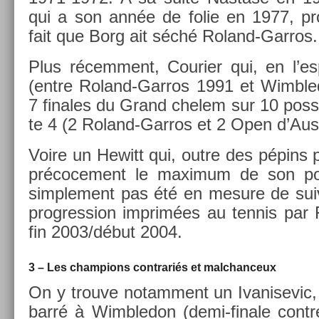
qui a son année de folie en 1977, pro­
fait que Borg ait séché Roland-Garros.
Plus récem­ment, Co­uri­er qui, en l’
(entre Roland-Garros 1991 et Wimbled
7 fin­ales du Grand chelem sur 10 pos­s
te 4 (2 Roland-Garros et 2 Open d’Aust
Voire un Hewitt qui, outre des pépins
précoce­ment le maxi­mum de son pote
simple­ment pas été en mesure de suiv­r
pro­gress­ion im­prim­ées au ten­nis par 
fin 2003/début 2004.
3 – Les champ­ions contra­riés et mal­chan­ceux
On y trouve notam­ment un Ivanisevic,
barré à Wimbledon (demi-finale con­tr