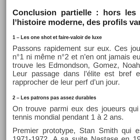
Con­clus­ion par­tiel­le : hors l
l’his­toire moder­ne, des pro­fils va
1 – Les one shot et faire-valoir de luxe
Pas­sons rapide­ment sur eux. Ces jou
n°1 ni même n°2 et n’en ont jamais e
trouve les Ed­mondson, Gomez, Noah 
Leur pas­sage dans l’élite est bref e
rapproch­er de leur perf d’un jour.
2 – Les pat­rons pas assez dur­ables
On trouve parmi eux des joueurs qui
ten­nis mon­di­al pen­dant 1 à 2 ans.
Pre­mi­er pro­totype, Stan Smith qui e
1971-1972. A sa suite Nas­tase en 1