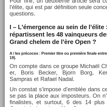
Pour finir, un deuxième ar­ticle sera co
l’élite, qui est par défini­tion seule con­
ques­tions.
I – L’émerg­ence au sein de l’élite
répar­tissent les 48 vain­queurs de
Grand chelem de l’ère Open ?
A / les précoces : Pre­mi­er titre ou première fin­ale entr
19).
On com­pte dans ce groupe Michaël C
er, Boris Be­ck­er, Bjorn Borg, K
Sampras et Rafael Nadal.
Un con­stat s’im­pose d’emblée dans ce 
se pas la place aux im­pos­teurs. On n’
finalistes, et sur­tout, 6 des 14 plu