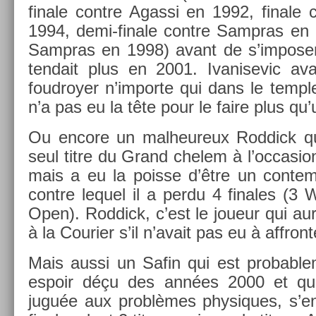
fin­ale con­tre Agas­si en 1992, fin­al
1994, demi-finale con­tre Sampras en 19
Sampras en 1998) avant de s’im­pos­er
tendait plus en 2001. Ivanisevic av
foud­roy­er n’im­porte qui dans le tem­pl
n’a pas eu la tête pour le faire plus qu’
Ou en­core un mal­heureux Rod­dick q
seul titre du Grand chelem à l’oc­cas­ion
mais a eu la pois­se d’être un con­tem
con­tre lequel il a perdu 4 fin­ales (
Open). Rod­dick, c’est le joueur qui au
à la Co­uri­er s’il n’avait pas eu à affront
Mais aussi un Safin qui est pro­bab­le
es­poir déçu des années 2000 et qu
juguée aux problèmes physiques, s’en