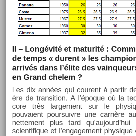
II – Longévité et maturité : Com­m
de temps « durent » les champ­io
arrivés dans l’élite des vain­queurs
en Grand chelem ?
Les dix années qui co­urent à par­tir 
ère de trans­i­tion. A l’époque où la te
core très lar­ge­ment sur le physiq
pouvaient pour­suiv­re une carrière a
net­te­ment plus tard qu’aujourd’hui 
scien­tifique et l’en­gage­ment physique 