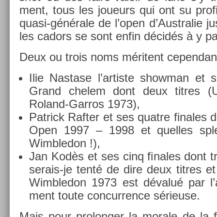
ment, tous les joueurs qui ont su pro­fit
quasi-générale de l’open d’Australie 
les cadors se sont enfin décidés à y par
Deux ou trois noms méritent cepen­dant
Ilie Nas­tase l’ar­tiste show­man et 
Grand chelem dont deux tit­res 
Roland-Garros 1973),
Pat­rick Raft­er et ses quat­re fin­ales 
Open 1997 – 1998 et quel­les splen
Wimbledon !),
Jan Kodès et ses cinq fin­ales dont tro
serais-je tenté de dire deux tit­res e
Wimbledon 1973 est dévalué par l’
ment toute con­curr­ence sérieuse.
Mais pour pro­long­er la morale de la