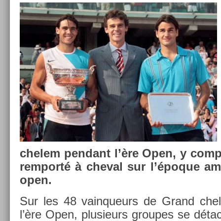
chelem pen­dant l’ère Open, y com­p
re­mporté à chev­al sur l’époque am
open.
Sur les 48 vain­queurs de Grand che
l’ère Open, plusieurs groupes se détac­