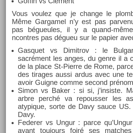
Gof­fin vs Clément
Vous voulez que je chan­ge le plom
Même Gar­gamel n’y est pas par­ven
pas bégueules, il y a quand-même
ncontres pas dégueu sur le papi­er av
Gas­quet vs Di­mit­rov : le Bul­ga
sacrément les anges, du genre il a c
de la place St-Pierre de Rome, parc
des tirages aussi ardus avec une tell
avoir Guig­ne comme second prénom
Simon vs Baker : si si, j’in­siste. M
arbre perché va re­pouss­er les as
atypique, sorte de Davy sauce US.
Davy.
Feder­er vs Ungur : parce qu’Ungur
ayant toujours foiré ses matches