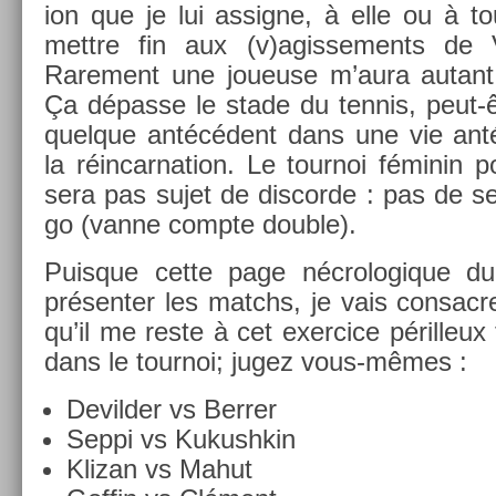
ion que je lui as­sig­ne, à elle ou à t
mettre fin aux (v)agis­se­ments de Vi
Rare­ment une joueuse m’aura autant 
Ça dépasse le stade du ten­nis, peut-
quel­que antécédent dans une vie an­té
la réin­carna­tion. Le tour­noi fémin
sera pas sujet de dis­cor­de : pas de sec
go (vanne com­pte doub­le).
Puis­que cette page nécrologique du
présent­er les matchs, je vais con­sacr­
qu’il me reste à cet ex­er­cice péril­leux ta
dans le tour­noi; jugez vous-mêmes :
De­vild­er vs Be­rr­er
Seppi vs Kukushkin
Klizan vs Mahut