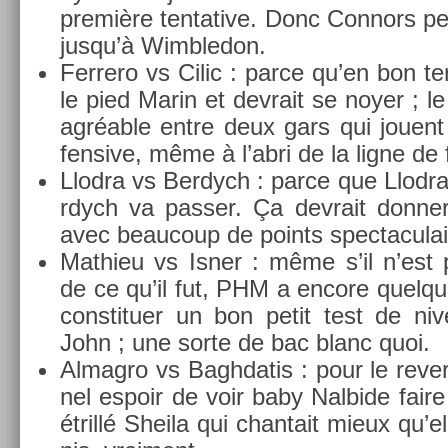
première ten­tative. Donc Con­nors peut
jusqu’à Wimbledon.
Fer­rero vs Cilic : parce qu’en bon ter­
le pied Marin et de­vrait se noyer ; le
agréable entre deux gars qui jouent (r
fensive, même à l’abri de la ligne de 
Llod­ra vs Be­rdych : parce que Llod­ra
rdych va pass­er. Ça de­vrait donn­
avec be­aucoup de points spec­taculai
Mat­hieu vs Isner : même s’il n’est
de ce qu’il fut, PHM a en­core quel­q
con­stitu­er un bon petit test de n
John ; une sorte de bac blanc quoi.
Al­mag­ro vs Baghdatis : pour le re­v­e
nel es­poir de voir baby Nal­bide fair
étrillé Sheila qui chan­tait mieux qu’e