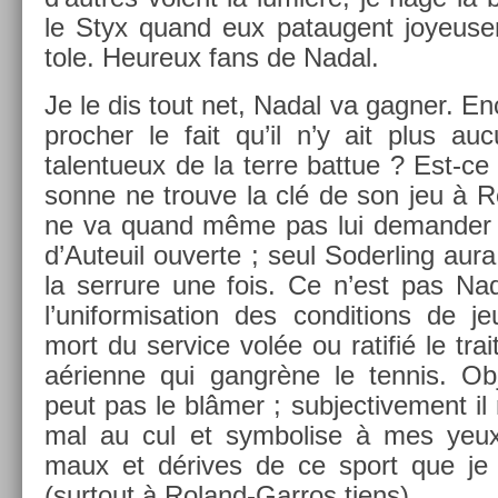
le Styx quand eux pataugent joyeuse
tole. Heureux fans de Nadal.
Je le dis tout net, Nadal va gagn­er. En­
proch­er le fait qu’il n’y ait plus auc
talen­tueux de la terre bat­tue ? Est-ce
son­ne ne trouve la clé de son jeu à 
ne va quand même pas lui de­mand­er d
d’Auteuil ouver­te ; seul Soderl­ing aura
la ser­rure une fois. Ce n’est pas Na
l’unifor­misa­tion des con­di­tions de j
mort du ser­vice volée ou ratifié le tra
aé­rien­ne qui gangrène le ten­nis. Ob­
peut pas le blâmer ; sub­jec­tive­ment il
mal au cul et sym­bol­ise à mes yeu
maux et dérives de ce sport que je n
(sur­tout à Roland-Garros tiens).