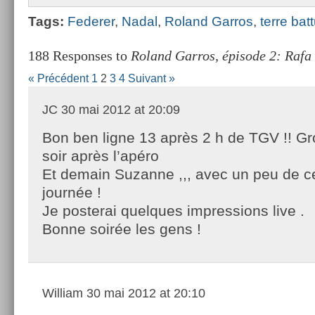
Tags:
Feder­er
,
Nadal
,
Roland Gar­ros
,
terre bat­
188 Responses to
Roland Garros, épisode 2: Rafa 
« Précédent
1
2
3
4
Suivant »
JC
30 mai 2012 at 20:09
Bon ben ligne 13 après 2 h de TGV !! G
soir après l’apéro
Et demain Suzanne ,,, avec un peu de ce
journée !
Je posterai quelques impressions live .
Bonne soirée les gens !
William
30 mai 2012 at 20:10