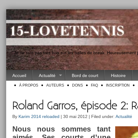
"Je ne suis pas très bon sur les balles de break. Heureusement
Accueil
Actualité
Bord de court
Histoire
À PROPOS
AUTEURS
DONS
FAQ
INSCRIPTION
Roland Garros, épisode 2: R
By
Karim 2014 reloaded
| 30 mai 2012 | Filed under:
Actualité
Nous nous som­mes tant
aimés. Ses co­urts d’une