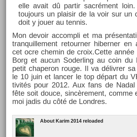
elle avait dû par­tir sacrément loin
toujours un plaisir de la voir sur un
doit y jouer au ten­nis.
Mon de­voir ac­compli et ma présen­ta­t
tran­quil­le­ment re­tourn­er hibern­er en
cet ocre chemin de croix.Cette année 
Borg et aucun Soderl­ing au coin du b
petit chaperon rouge. Il va délivr­er sa
le 10 juin et lanc­er le top départ du 
tivités pour 2012. Aux fans de Nadal 
fête soit douce, sincère­ment, comme el
moi jadis du côté de Londres.
About
Karim 2014 re­loaded