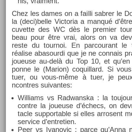
nis, vrai­ment.
Chez les dames on a fail­li sabr­er le 
la (deci)belle Vic­toria a manqué d’êtr
cuvet­te des WC dès le pre­mi­er tour
beau pour être vrai, alors on va de­voi
reste du tour­noi. En par­courant le 
réalise ab­asour­di que je ne con­nais 
joueuse au-delà du Top 10, et qu’en
ponne le (Mar­ion) co­quil­lard. Si v
tuer, ou vous-même à tuer, je peux
ncontres suivan­tes:
Wil­liams vs Rad­wanska : la toujour
con­tre la joueuse d’échecs, on de­v
tacle sup­port­able si elles ar­rosent 
ser­vice d’entreti­en.
Peer vs Ivanovic : parce qu’Anna ne