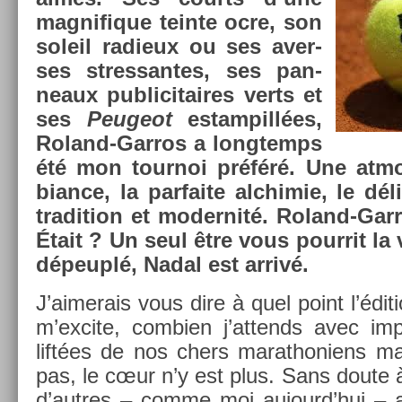
mag­nifique tein­te ocre, son
sol­eil radieux ou ses aver­
ses stres­santes, ses pan­
neaux pub­licitaires verts et
ses
Peugeot
es­tampillées,
Roland-Garros a longtemps
été mon tour­noi préféré. Une at­
bian­ce, la par­faite al­chimie, le d
tradi­tion et moder­nité. Roland-Gar
Était ? Un seul être vous pour­rit la
dépeuplé, Nadal est arrivé.
J’aimerais vous dire à quel point l’édi
m’ex­cite, com­bi­en j’at­tends avec im­
liftées de nos chers marat­honiens ma
pas, le cœur n’y est plus. Sans doute
d’aut­res – comme moi aujourd’hui – a