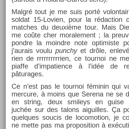
Malgré tout je me suis porté volon­taire,
sol­dat 15-Lovien, pour la rédac­tion 
matches du deuxième tour. Mais Di
me coûte cher morale­ment ; la pre­uve
pondre la moindre note opt­imis­te p
j’aurais voulu
punchy
et drôle, enlevé
rien de rrrrrrrrrri­en, ce tour­noi ne me 
piaf­fe d’im­pati­ence à l’idée de re
pâturages.
Ce n’est pas le tour­noi féminin qui va
mer­cure, à moins que Serena ne se dé
en str­ing, deux smileys en guise 
juchée sur des talons aiguil­les. Ça pou
quel­ques soucis de loc­omo­tion, je co
ne mette pas ma pro­posi­tion à ex­écu­t