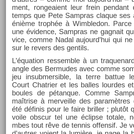
ment, ron­geaient leur frein pen­dant
temps que Pete Sampras claque ses ace
énième trophée à Wimbledon. Parce q
une évid­ence, Sampras ne gag­nait qu
vice, comme Nadal aujourd’hui qui ne 
sur le re­v­ers des gen­tils.
L’équa­tion re­ssemble à un traquenard
angle des Be­rmudes avec comme som­
jeu in­sub­mersib­le, la terre bat­tue 
Court Chat­ri­er et les bal­les lour­de
boules de pétan­que. Comme Sampr
maîtrise à mer­veil­le des paramètres
été définis pour le faire brill­er ; plutôt q
voile ob­scur tel une éclip­se totale, 
mbes tout rêve de ten­nis of­fen­sif. Je v
d’aut­res voient la lumière, je nage la