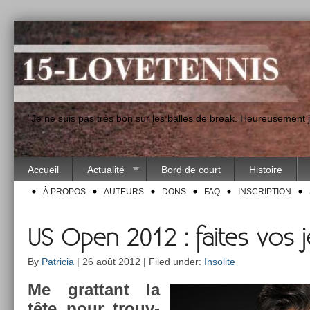
"Je ne suis pas très bon sur les balles de break. Heureusement
Accueil
Actualité
Bord de court
Histoire
À PROPOS
AUTEURS
DONS
FAQ
INSCRIPTION
US Open 2012 : faites vos j
By
Patricia
| 26 août 2012 | Filed under:
Insolite
Me grat­tant la
tête pour trouv­