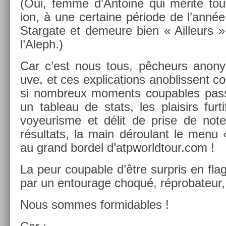
(Oui, femme d’An­toine qui mérite tou
ion, à une cer­taine période de l’année
Star­gate et de­meure bien « Ail­leurs 
l’Aleph.)
Car c’est nous tous, pêcheurs an­ony
uve, et ces ex­plica­tions an­ob­lissent co
si nombreux mo­ments co­up­ables pass
un tab­leau de stats, les plaisirs fur­t
voyeuris­me et délit de prise de notes
résul­tats, la main déroulant le menu « p
au grand bor­del d’atpworldtour.com !
La peur co­up­able d’être sur­pris en flag­
par un en­tourage choqué, réprobateur, 
Nous som­mes for­mid­ables !