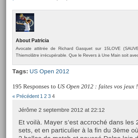
About
Pat­ricia
Avocate at­titrée de Ric­hard Gas­quet sur 15LOVE (SAU
Thiemolâtre irrécupérable. Que le Re­v­ers à Une Main soit avec
Tags:
US Open 2012
195 Responses to
US Open 2012 : faites vos jeux !
« Précédent
1
2
3
4
Jérôme
2 septembre 2012 at 22:12
Et voilà. Mayer s’est accroché dans les 
sets, et en particulier à la fin du 3ème o