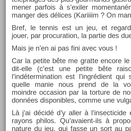
mener par­fois à s’exil­er momen­tané
man­g­er des délices (Kariiiim ? On man
Bref, le ten­nis est un jeu, et re­gard­
jouer, par pro­cura­tion, la par­tie des duel
Mais je n’en ai pas fini avec vous !
Car la petite bête me grat­te en­core le 
dit-elle (c’est une petite bête rais
l’indéter­mina­tion est l’ingrédient qui s
quel­le manie nous prend de la vou
moindre oc­cas­ion par la tor­ture de n
données dis­ponib­les, comme une vul­gai
Là j’ai décidé d’y aller à l’in­secticide 
rayons philos. Qu’avaient-ils à pro­pos
na­ture du jeu, qui fasse un sort au p