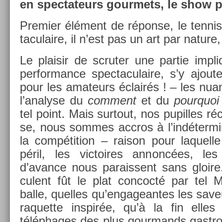
en spec­tateurs gour­mets, le show 
Pre­mi­er élément de réponse, le ten­ni
taculaire, il n’est pas un art par na­ture
Le plaisir de scrut­er une par­tie im­p
per­for­mance spec­taculaire, s’y ajoute
pour les amateurs éclairés ! – les nuan
l’analyse du
com­ment
et du
pour­quoi
tel point. Mais sur­tout, nos pupil­les r
se, nous som­mes accros à l’indéter­min
la com­péti­tion – raison pour laquel­l
péril, les vic­toires an­noncées, l
d’avan­ce nous para­is­sent sans gloir
culent fût le plat con­cocté par tel 
balle, quel­les qu’en­gagean­tes les save
raquet­te in­spir­ée, qu’à la fin elle
téléphages des plus gour­mands gastro