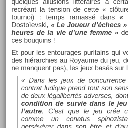
quel­ques al­lus­ions lit­téraires à cer
recréant la tens­ion de cette « clôture
tour­noi) : temps ramassé dans
« 
Dostoïevski,
« Le Joueur d’échecs »
heures de la vie d’une femme »
de
ces bouquins !
Et pour les en­tourages puritains qui vou
des hié­rarch­ies au Royaume du jeu, dé
ne man­quent pas), les jeux basés sur la
« Dans les jeux de con­curr­ence 
contra­t ludique prend tout son sens 
de deux légalibertés ad­verses, don
con­di­tion de sur­vie dans le jeu
l’autre.
C’est que le jeu crée c
comme un
con­atus
spinozis­
persévérer dans son être et d’aug