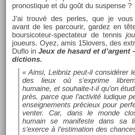
pro­nos­tique et du goût du sus­pen­se ?
J’ai trouvé des per­les, que je vous
avant de les par­courir, gar­dez en tê
boursicoteur-spectateur de ten­nis
jo
joueurs. Oyez, amis 15lovers, des extra
Duflo in
Jeux de hasard et d’ar­gent –
dic­tions.
« Ainsi, Leib­niz peut-il con­sidér­e
des lieux où s’exprime li­bre­men
humaine, et souhaite-t-il qu’on étud
près, parce que l’ac­tivité ludique p
en­seig­ne­ments précieux pour per­fec­
vent­er. Car, dans le monde clos
humain se man­ifes­te dans sa libre
s’exer­ce à l’es­tima­tion des chan­c