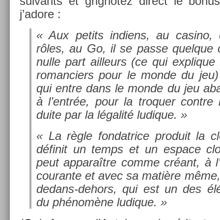
suivants et grig­notez di­rect le bon
j’adore :
« Aux petits in­diens, au casino,
rôles, au Go, il se passe quel­que 
nulle part ail­leurs (ce qui ex­plique 
roman­ci­ers pour le monde du jeu)
qui entre dans le monde du jeu ab­a
à l’entrée, pour la troqu­er con­tre 
duite par la légalité ludique. »
« La règle fon­datrice pro­duit la c
définit un temps et un es­pace clo
peut ap­paraître comme créant, à l’
co­uran­te et avec sa matière même
dedans-dehors, qui est un des élé
du phénomène ludique. »