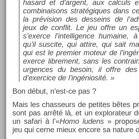
hasard et d’ar­gent, aux cal­culs 
com­binaisons stratégiques dans ceu
la prévis­ion des de­sseins de l’ad
jeux de con­flit. Le jeu offre un es
s’exer­ce l’in­tellig­ence humaine,
qu’il sus­cite, qui at­tire, qui sait mai
qui est le pre­mi­er moteur de l’ingén
ex­er­ce li­bre­ment, sans les contra­i
urg­ences du be­soin, il offre des 
d’exer­cice de l’ingéniosité. »
Bon début, n’est-ce pas ?
Mais les chas­seurs de petites bêtes pro
sont pas arrêté là, et un ex­plorateur 
un safari à l’«
Homo ludens
» pro­pos
jeu qui cerne mieux en­core sa na­ture o