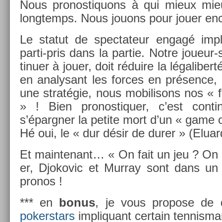
Nous pro­nos­tiquons à qui mieux mie
longtemps. Nous jouons pour jouer en­c
Le statut de spec­tateur engagé im­p
parti-pris dans la par­tie. Notre joueur-
tinu­er à jouer, doit réduire la légalibert
en an­alysant les for­ces en présence, 
une stratégie, nous mobilisons nos « for
» ! Bien pro­nos­tiqu­er, c’est con­tin
s’épargn­er la petite mort d’un « game 
Hé oui, le « dur désir de durer » (Elu
Et main­tenant… « On fait un jeu ? On 
er, Djokovic et Mur­ray sont dans u
pro­nos !
*** en
bonus
, je vous pro­pose de d
pokerstars
im­pliquant cer­tain ten­nisman