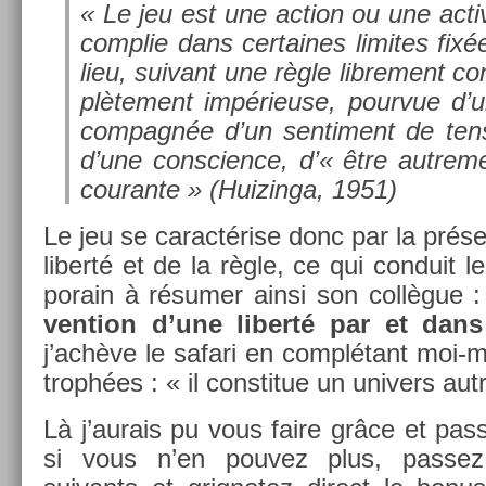
« Le jeu est une ac­tion ou une ac­tiv
complie dans cer­taines li­mites fi
lieu, suivant une règle li­bre­ment c
plète­ment im­périeuse, pour­vue d’
compagnée d’un sen­ti­ment de tens­
d’une con­sci­ence, d’« être aut­re­
co­uran­te »
(Huizin­ga, 1951)
Le jeu se caractér­ise donc par la présen
li­berté et de la règle, ce qui con­duit 
porain à résumer ainsi son collègue 
ven­tion d’une li­berté par et dan
j’achève le safari en complétant moi-
trophées : « il con­stitue un uni­v­ers aut
Là j’aurais pu vous faire grâce et pass
si vous n’en pouvez plus, pas­sez 