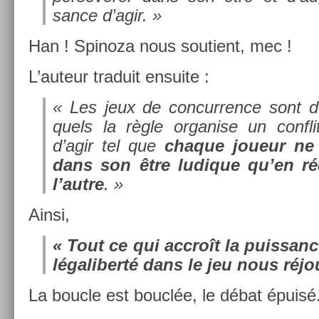
sance d’agir. »
Han ! Spinoza nous soutient, mec !
L’auteur traduit en­suite :
« Les jeux de con­curr­ence sont 
quels la règle or­gan­ise un con­fl
d’agir tel que
chaque joueur ne 
dans son être ludique qu’en ré
l’autre
. »
Ainsi,
« Tout ce qui accroît la puis­san
légaliberté dans le jeu nous réjou
La bouc­le est bouclée, le débat épuisé