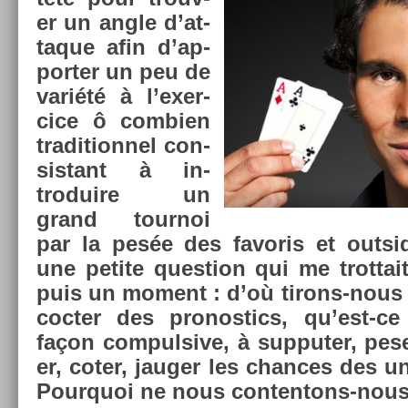
er un angle d’at­
taque afin d’ap­
port­er un peu de
variété à l’exer­
cice ô com­bi­en
tradition­nel con­
sis­tant à in­
troduire un
grand tour­noi
par la pesée des favoris et out­sid
une petite ques­tion qui me trot­tai
puis un mo­ment : d’où tirons-nous 
coct­er des pro­nos­tics, qu’est-c
façon com­pul­sive, à sup­put­er, peser
er, coter, jaug­er les chan­ces des u
Pour­quoi ne nous contentons-nous 