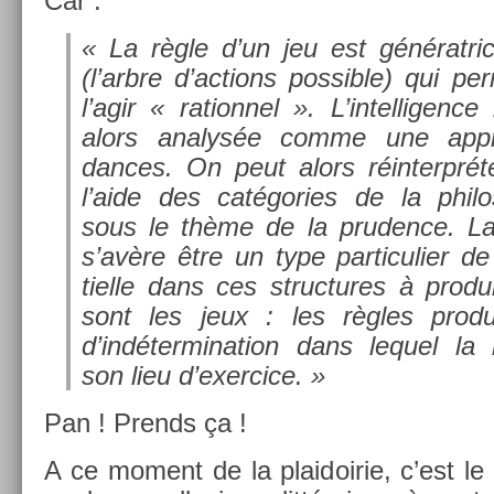
Car :
« La règle d’un jeu est générat­ric
(l’arbre d’ac­tions pos­sible) qui per
l’agir « ration­nel ». L’in­tellig­en
alors an­alys­ée comme une appr
dances. On peut alors réin­terprét­
l’aide des cat­égo­ries de la philo
sous le thème de la prud­ence. La
s’avère être un type par­ticuli­er d
tiel­le dans ces struc­tures à pro­d
sont les jeux : les règles pro­d
d’indéter­mina­tion dans lequel la 
son lieu d’exer­cice. »
Pan ! Pre­nds ça !
A ce mo­ment de la plaidoirie, c’est le