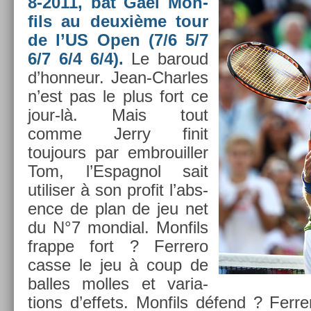
8-2011, bat Gaël Mon­
fils au deuxième tour
de l’US Open (7/6 5/7
6/7 6/4 6/4).
Le baroud
d’hon­neur. Jean-Charles
n’est pas le plus fort ce
jour-là. Mais tout
comme Jerry finit
toujours par em­brouill­er
Tom, l’Es­pagnol sait
utilis­er à son pro­fit l’abs­
ence de plan de jeu net
du N°7 mon­di­al. Mon­fils
frap­pe fort ? Fer­rero
casse le jeu à coup de
bal­les mol­les et varia­
tions d’ef­fets. Mon­fils défend ? Fer­r