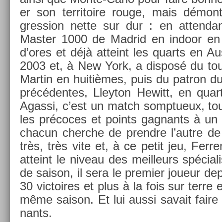
er son ter­ritoire rouge, mais démon
gress­ion nette sur dur : en at­tendan
Mast­er 1000 de Mad­rid en in­door en 
d’ores et déjà at­teint les quarts en A
2003 et, à New York, a dis­posé du tou
Mar­tin en huitièmes, puis du pat­ron du 
précéden­tes, Lleyton Hewitt, en quart
Agas­si, c’est un match somptueux, tou
les précoces et points gag­nants à un
chacun cherche de pre­ndre l’autre de 
très, très vite et, à ce petit jeu, Fer­r
at­teint le niveau des meil­leurs spécial
de saison, il sera le pre­mi­er joueur de­p
30 vic­toires et plus à la fois sur terre
même saison. Et lui aussi savait faire
nants.