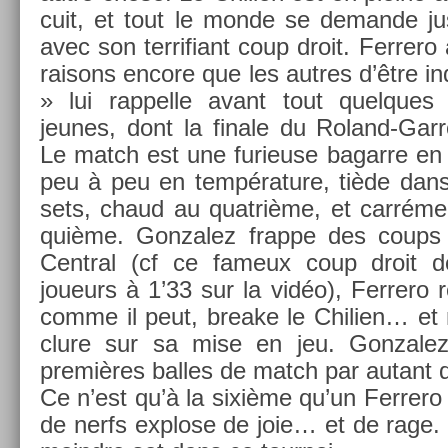
cuit, et tout le monde se de­man­de jus
avec son ter­rifiant coup droit. Fer­rero
raisons en­core que les aut­res d’être in
» lui rap­pelle avant tout quel­ques
jeunes, dont la fin­ale du Roland-Gar
Le match est une furieuse bagar­re en 
peu à peu en tempéra­ture, tiède dans l
sets, chaud au quat­rième, et carrément
quiè­me. Gon­zalez frap­pe des coups
Centr­al (cf ce fameux coup droit de
joueurs à 1’33 sur la vidéo), Fer­rero r
comme il peut, breake le Chili­en… et n
clure sur sa mise en jeu. Gon­zalez
premières bal­les de match par autant 
Ce n’est qu’à la sixième qu’un Fer­rero
de nerfs ex­plose de joie… et de rage. I