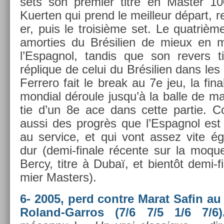
sets son pre­mi­er titre en Mast­er 10
Kuert­en qui prend le meil­leur départ, re
er, puis le troisiè­me set. Le quat­rièm
amort­ies du Brésili­en de mieux en 
l’Es­pagnol, tan­dis que son re­v­ers t
réplique de celui du Brésili­en dans le
Fer­rero fait le break au 7e jeu, la fin­
mon­di­al déroule jusqu’à la balle de m
tie d’un 8e ace dans cette par­tie.
aussi des progrès que l’Es­pagnol est e
au ser­vice, et qui vont assez vite é
dur (demi-finale récente sur la moquet
Bercy, titre à Dubaï, et bientôt demi-f
mi­er Mast­ers).
6- 2005, perd con­tre Marat Safin au 
Roland-Garros (7/6 7/5 1/6 7/6)