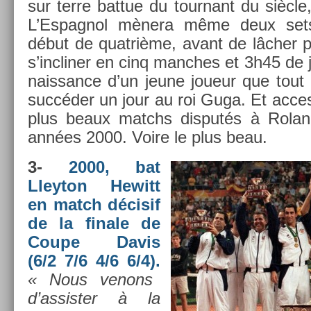
sur terre bat­tue du tour­nant du siècle
L’Es­pagnol mènera même deux set
début de quat­rième, avant de lâcher 
s’inclin­er en cinq man­ches et 3h45 de 
nais­sance d’un jeune joueur que tout
succéder un jour au roi Guga. Et ac­ces
plus beaux matchs dis­putés à Rolan
années 2000. Voire le plus beau.
3-
2000, bat
Lleyton Hewitt
en match décisif
de la fin­ale de
Coupe Davis
(6/2 7/6 4/6 6/4).
« Nous venons
d’as­sist­er à la