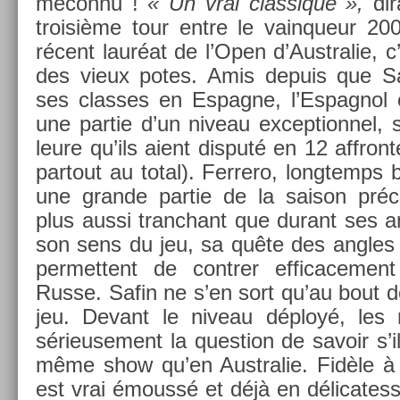
méconnu !
« Un vrai clas­sique »,
dir
troisiè­me tour entre le vain­queur 200
récent lauréat de l’Open d’Australie, c
des vieux potes. Amis de­puis que Sa
ses clas­ses en Es­pagne, l’Es­pagnol e
une par­tie d’un niveau ex­cep­tion­nel,
leure qu’ils aient dis­puté en 12 affron­t
par­tout au total). Fer­rero, longtemps 
une gran­de par­tie de la saison préc
plus aussi tranchant que durant ses a
son sens du jeu, sa quête des an­gles e
per­met­tent de con­tr­er ef­ficace­me
Russe. Safin ne s’en sort qu’au bout d
jeu. De­vant le niveau déployé, les
sérieuse­ment la ques­tion de savoir s’il
même show qu’en Australie. Fidèle à l
est vrai émoussé et déjà en délicates