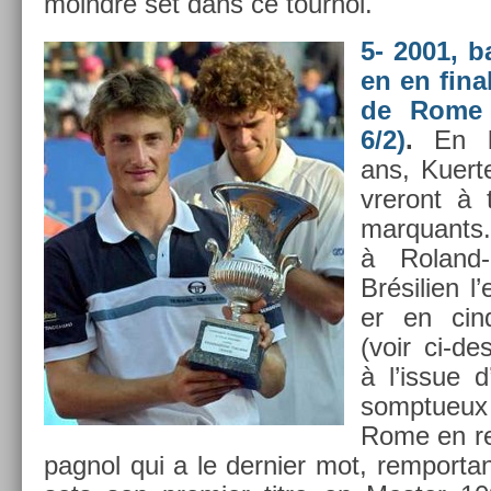
moindre set dans ce tour­noi.
5- 2001, b
en en fin­
de Rome (
6/2)
.
En l’
ans, Kuert­e
vreront à 
mar­quants.
à Roland-
Brésili­en l’
er en cinq
(voir ci-d
à l’issue 
somptueux
Rome en re­
pagnol qui a le de­rni­er mot, re­mpor­t