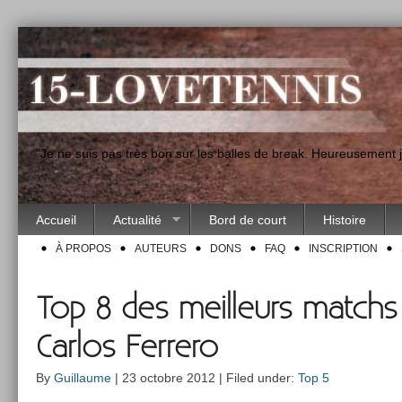
"Je ne suis pas très bon sur les balles de break. Heureusement
Accueil
Actualité
Bord de court
Histoire
À PROPOS
AUTEURS
DONS
FAQ
INSCRIPTION
Top 8 des meilleurs matchs
Carlos Ferrero
By
Guillaume
| 23 octobre 2012 | Filed under:
Top 5