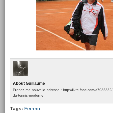
About
Guil­laume
Pre­nez ma nouvel­le ad­resse : http://livre.fnac.com/a70858
du-tennis-moderne
Tags:
Fer­rero