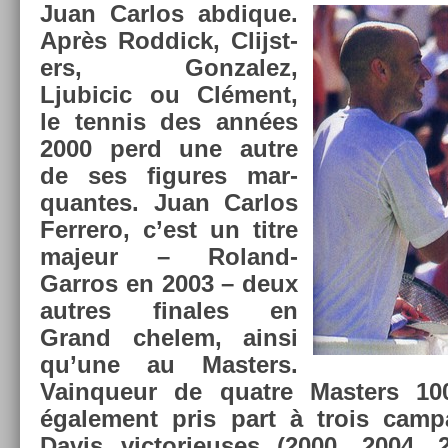
Juan Car­los ab­dique.
Après Rod­dick, Clijst­
ers, Gon­zalez,
Ljubicic ou Clément,
le ten­nis des années
2000 perd une autre
de ses figures mar­
quan­tes. Juan Car­los
Fer­rero, c’est un titre
majeur – Roland-
Garros en 2003 – deux
aut­res fin­ales en
Grand chelem, ainsi
qu’une au Mast­ers.
Vain­queur de quat­re Mast­ers 10
égale­ment pris part à trois cam
Davis vic­torieuses (2000, 2004