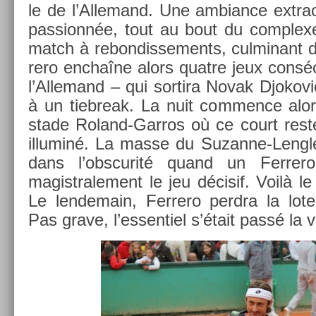
le de l’Al­lemand. Une am­bian­ce extra­or
pas­sionnée, tout au bout du com­plexe
match à re­bon­disse­ments, cul­minant 
rero enchaîne alors quat­re jeux con­sé
l’Al­lemand – qui sor­tira Novak Djokov
à un tieb­reak. La nuit com­m­ence alo
stade Roland-Garros où ce court reste l
il­luminé. La masse du Suzanne-Lengle
dans l’obscurité quand un Fer­re
magistrale­ment le jeu décisif. Voilà le
Le len­demain, Fer­rero per­dra la lote
Pas grave, l’es­sentiel s’était passé la ve