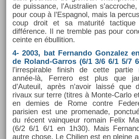
de puis­sance, l’Australi­en s’accroc­h
pour coup à l’Es­pagnol, mais la per­cus
coup droit et sa maturité tac­tique
différence. Il ne tremble pas pour con
cein­te en ébul­li­tion.
4- 2003, bat Fer­nando Gon­zalez en
de Roland-Garros (6/1 3/6 6/1 5/7 6
l’ir­respir­able fin­ish de cette par­t
année-là, Fer­rero est plus que ja
d’Auteuil, après n’avoir laissé que 
rivaux sur terre (tit­res à Monte-Carlo e
en de­m­ies de Rome con­tre Feder­e
parisi­en est une pro­menade, ponctué
du récent vain­queur romain Felix Man­
(6/2 6/1 6/1 en 1h30). Mais Fer­nand
autre chose. Le Chili­en est en pleine as