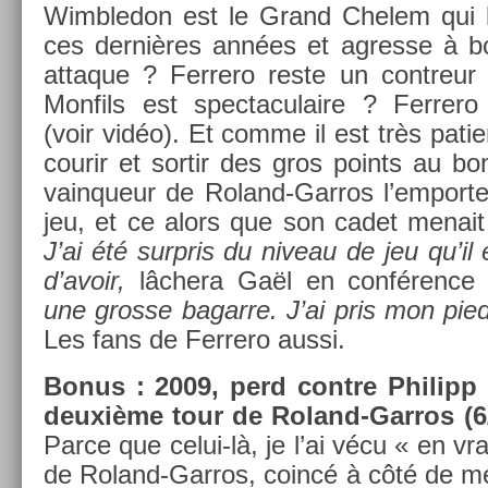
Wimbledon est le Grand Chelem qui lu
ces dernières années et ag­resse à bon
at­taque ? Fer­rero reste un con­treur 
Mon­fils est spec­taculaire ? Fer­rero 
(voir vidéo). Et comme il est très patien
co­urir et sor­tir des gros points au bon
vain­queur de Roland-Garros l’em­port
jeu, et ce alors que son cadet menai
J’ai été sur­pris du niveau de jeu qu’il 
d’avoir,
lâchera Gaël en conférence d
une gros­se bagar­re. J’ai pris mon pi
Les fans de Fer­rero aussi.
Bonus : 2009, perd con­tre Philipp 
deuxième tour de Roland-Garros (6/4
Parce que celui-là, je l’ai vécu « en vra
de Roland-Garros, coincé à côté de me