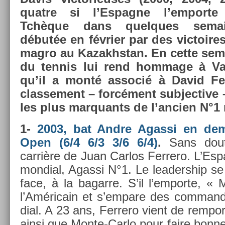
quat­re si l’Es­pagne l’em­port
Tchèque dans quel­ques semai
débutée en février par des vic­toires
mag­ro au Kazakhstan. En cette se
du ten­nis lui rend hom­mage à Val­
qu’il a monté as­socié à David Ferr
clas­se­ment – forcément sub­jec­tive
les plus mar­quants de l’an­ci­en N°1 
1-
2003, bat Andre Agas­si en dem
Open (6/4 6/3 3/6 6/4)
.
Sans dout
carrière de Juan Car­los Fer­rero. L’Es­
mon­di­al, Agas­si N°1. Le leadership se
face, à la bagar­re. S’il l’em­porte, «
l’Américain et s’em­pare des com­man­
di­al. A 23 ans, Fer­rero vient de re­mpo
ainsi que Monte-Carlo pour faire bonn