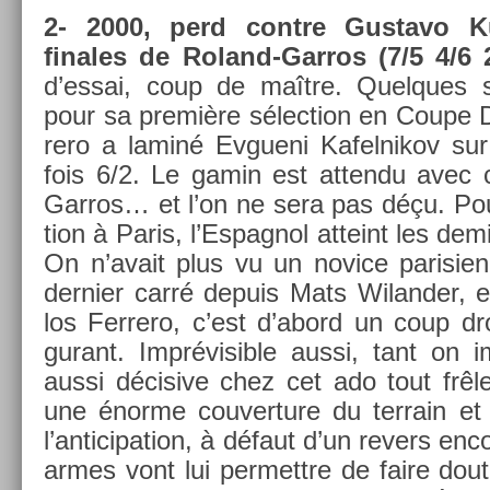
2- 2000, perd con­tre Gus­tavo K
finales de Roland-Garros (7/5 4/6 2
d’essai, coup de maître. Quel­ques 
pour sa première sélec­tion en Coupe D
rero a laminé Ev­gueni Kafel­nikov sur 
fois 6/2. Le gamin est at­tendu avec 
Garros… et l’on ne sera pas déçu. Pou
tion à Paris, l’Es­pagnol at­teint les demi
On n’avait plus vu un novice parisi­en
de­rni­er carré de­puis Mats Wiland­er,
los Fer­rero, c’est d’abord un coup dro
gurant. Im­prévisib­le aussi, tant on i
aussi décisive chez cet ado tout frêl
une énorme co­uver­ture du ter­rain e
l’an­ticipa­tion, à défaut d’un re­v­ers en­c
armes vont lui per­mettre de faire dout­