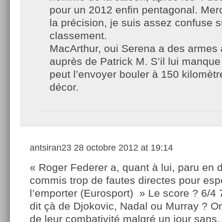
pour un 2012 enfin pentagonal. Mer
la précision, je suis assez confuse s
classement.
MacArthur, oui Serena a des armes à 
auprès de Patrick M. S’il lui manque 
peut l’envoyer bouler à 150 kilomèt
décor.
antsiran23
28 octobre 2012 at 19:14
« Roger Federer a, quant à lui, paru en 
commis trop de fautes directes pour esp
l’emporter (Eurosport) » Le score ? 6/4 7
dit çà de Djokovic, Nadal ou Murray ? On 
de leur combativité malgré un jour san