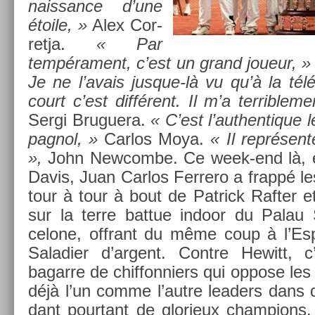
nais­sance d’une
étoile, »
Alex Cor­
ret­ja.
« Par
tempéra­ment, c’est un grand joueur, »
Je ne l’avais jusque-là vu qu’à la té
court c’est différent. Il m’a ter­rible­m
Sergi Bruguera.
« C’est l’aut­hentique l
pagnol, »
Car­los Moya.
« Il représente
»,
John New­combe. Ce week-end là, e
Davis, Juan Car­los Fer­rero a frappé l
tour à tour à bout de Pat­rick Raft­er 
sur la terre bat­tue in­door du Palau
celone, of­frant du même coup à l’Es­
Saladi­er d’ar­gent. Con­tre Hewitt, c
bagar­re de chif­fonni­ers qui op­pose le
déjà l’un comme l’autre lead­ers dans
dant pour­tant de glorieux champ­ions.