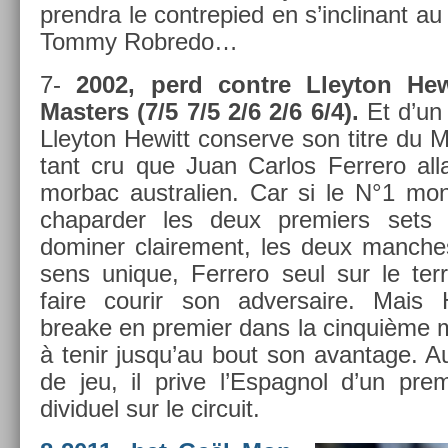
pre­ndra le con­trepied en s’inclinant au
Tommy Rob­redo…
7-
2002, perd con­tre Lleyton Hew
Mast­ers (7/5 7/5 2/6 2/6 6/4).
Et d’un 
Lleyton Hewitt con­ser­ve son titre du 
tant cru que Juan Car­los Fer­rero al­la
mor­bac australi­en. Car si le N°1 mon­
chapard­er les deux pre­mi­ers sets
domin­er claire­ment, les deux man­che
sens uni­que, Fer­rero seul sur le ter­ra
faire co­urir son ad­versaire. Mais H
breake en pre­mi­er dans la cin­quiè­me m
à tenir jusqu’au bout son avan­tage. 
de jeu, il prive l’Es­pagnol d’un pre­m
dividuel sur le cir­cuit.