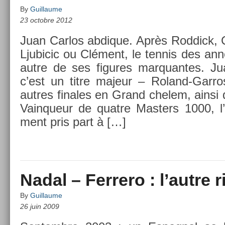
By
Guillaume
23 octobre 2012
Juan Car­los ab­dique. Après Rod­dick, Cl
Ljubicic ou Clément, le ten­nis des a
autre de ses figures mar­quan­tes. Jua
c’est un titre majeur – Roland-Garr
aut­res fin­ales en Grand chelem, ainsi
Vain­queur de quat­re Mast­ers 1000, l
ment pris part à […]
Nadal – Ferrero : l’autre r
By
Guillaume
26 juin 2009