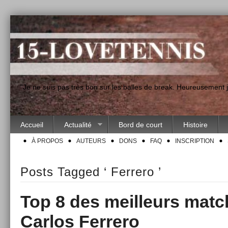
"Je ne suis pas très bon sur les balles de break. Heureusement
Accueil
Actualité
Bord de court
Histoire
À PROPOS
AUTEURS
DONS
FAQ
INSCRIPTION
Posts Tagged ‘ Ferrero ’
Top 8 des meilleurs mat
Carlos Ferrero