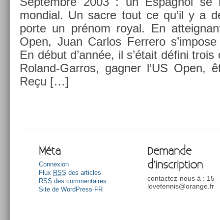
Sep­tembre 2003 : un Es­pagnol se h
mon­di­al. Un sacre tout ce qu’il y a d
porte un prénom royal. En at­teig­nant
Open, Juan Car­los Fer­rero s’im­pose
En début d’année, il s’était défini trois o
Roland-Garros, gagn­er l’US Open, êtr
Reçu […]
Méta
Demande
d’inscription
Connexion
Flux
RSS
des articles
contactez-nous à : 15-
RSS
des commentaires
lovetennis@orange.fr
Site de WordPress-FR