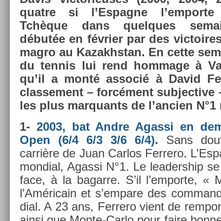
quat­re si l’Es­pagne l’em­port
Tchèque dans quel­ques semai
débutée en février par des vic­toires
mag­ro au Kazakhstan. En cette se
du ten­nis lui rend hom­mage à Val­
qu’il a monté as­socié à David Ferr
clas­se­ment – forcément sub­jec­tive
les plus mar­quants de l’an­ci­en N°1 
1-
2003, bat Andre Agas­si en dem
Open (6/4 6/3 3/6 6/4)
.
Sans dout
carrière de Juan Car­los Fer­rero. L’Es­
mon­di­al, Agas­si N°1. Le leadership se
face, à la bagar­re. S’il l’em­porte, «
l’Américain et s’em­pare des com­man­
di­al. A 23 ans, Fer­rero vient de re­mpo
ainsi que Monte-Carlo pour faire bonn