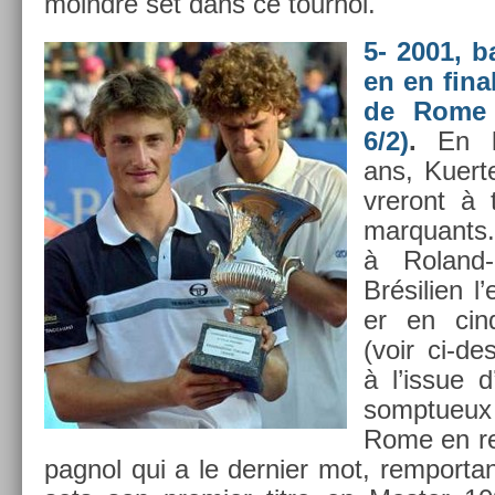
moindre set dans ce tour­noi.
5- 2001, b
en en fin­
de Rome (
6/2)
.
En l’
ans, Kuert­e
vreront à 
mar­quants.
à Roland-
Brésili­en l’
er en cinq
(voir ci-d
à l’issue 
somptueux
Rome en re­
pagnol qui a le de­rni­er mot, re­mpor­t