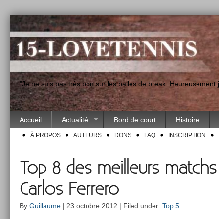
"Je ne suis pas très bon sur les balles de break. Heureusement
Accueil
Actualité
Bord de court
Histoire
À PROPOS
AUTEURS
DONS
FAQ
INSCRIPTION
Top 8 des meilleurs matchs
Carlos Ferrero
By
Guillaume
| 23 octobre 2012 | Filed under:
Top 5