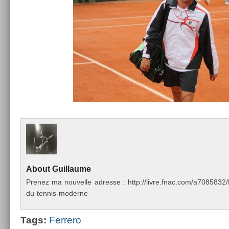
About
Guil­laume
Pre­nez ma nouvel­le ad­resse : http://livre.fnac.com/a70858
du-tennis-moderne
Tags:
Fer­rero