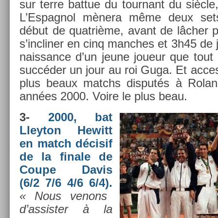
sur terre bat­tue du tour­nant du siècle
L’Es­pagnol mènera même deux set
début de quat­rième, avant de lâcher 
s’inclin­er en cinq man­ches et 3h45 de 
nais­sance d’un jeune joueur que tout
succéder un jour au roi Guga. Et ac­ces
plus beaux matchs dis­putés à Rolan
années 2000. Voire le plus beau.
3-
2000, bat
Lleyton Hewitt
en match décisif
de la fin­ale de
Coupe Davis
(6/2 7/6 4/6 6/4).
« Nous venons
d’as­sist­er à la