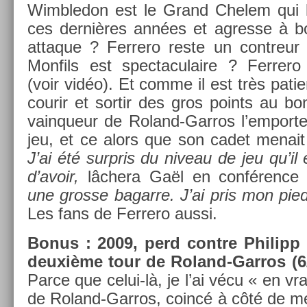
Wimbledon est le Grand Chelem qui lu
ces dernières années et ag­resse à bon
at­taque ? Fer­rero reste un con­treur 
Mon­fils est spec­taculaire ? Fer­rero 
(voir vidéo). Et comme il est très patien
co­urir et sor­tir des gros points au bon
vain­queur de Roland-Garros l’em­port
jeu, et ce alors que son cadet menai
J’ai été sur­pris du niveau de jeu qu’il 
d’avoir,
lâchera Gaël en conférence d
une gros­se bagar­re. J’ai pris mon pi
Les fans de Fer­rero aussi.
Bonus : 2009, perd con­tre Philipp 
deuxième tour de Roland-Garros (6/4
Parce que celui-là, je l’ai vécu « en vra
de Roland-Garros, coincé à côté de me