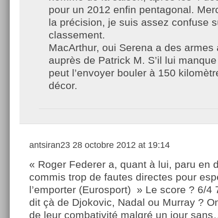
pour un 2012 enfin pentagonal. Mer
la précision, je suis assez confuse s
classement.
MacArthur, oui Serena a des armes à 
auprès de Patrick M. S’il lui manque 
peut l’envoyer bouler à 150 kilomèt
décor.
antsiran23
28 octobre 2012 at 19:14
« Roger Federer a, quant à lui, paru en 
commis trop de fautes directes pour esp
l’emporter (Eurosport) » Le score ? 6/4 7
dit çà de Djokovic, Nadal ou Murray ? On 
de leur combativité malgré un jour san