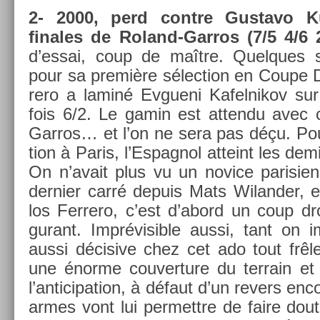
2- 2000, perd con­tre Gus­tavo K
finales de Roland-Garros (7/5 4/6 2
d’essai, coup de maître. Quel­ques 
pour sa première sélec­tion en Coupe D
rero a laminé Ev­gueni Kafel­nikov sur 
fois 6/2. Le gamin est at­tendu avec 
Garros… et l’on ne sera pas déçu. Pou
tion à Paris, l’Es­pagnol at­teint les demi
On n’avait plus vu un novice parisi­en
de­rni­er carré de­puis Mats Wiland­er,
los Fer­rero, c’est d’abord un coup dro
gurant. Im­prévisib­le aussi, tant on i
aussi décisive chez cet ado tout frêl
une énorme co­uver­ture du ter­rain e
l’an­ticipa­tion, à défaut d’un re­v­ers en­c
armes vont lui per­mettre de faire dout­