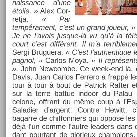
nais­sance d’une
étoile, »
Alex Cor­
ret­ja.
« Par
tempéra­ment, c’est un grand joueur, »
Je ne l’avais jusque-là vu qu’à la té
court c’est différent. Il m’a ter­rible­m
Sergi Bruguera.
« C’est l’aut­hentique l
pagnol, »
Car­los Moya.
« Il représente
»,
John New­combe. Ce week-end là, e
Davis, Juan Car­los Fer­rero a frappé l
tour à tour à bout de Pat­rick Raft­er 
sur la terre bat­tue in­door du Palau
celone, of­frant du même coup à l’Es­
Saladi­er d’ar­gent. Con­tre Hewitt, c
bagar­re de chif­fonni­ers qui op­pose le
déjà l’un comme l’autre lead­ers dans
dant pour­tant de glorieux champ­ions.