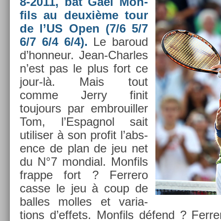
8-2011, bat Gaël Mon­
fils au deuxième tour
de l’US Open (7/6 5/7
6/7 6/4 6/4).
Le baroud
d’hon­neur. Jean-Charles
n’est pas le plus fort ce
jour-là. Mais tout
comme Jerry finit
toujours par em­brouill­er
Tom, l’Es­pagnol sait
utilis­er à son pro­fit l’abs­
ence de plan de jeu net
du N°7 mon­di­al. Mon­fils
frap­pe fort ? Fer­rero
casse le jeu à coup de
bal­les mol­les et varia­
tions d’ef­fets. Mon­fils défend ? Fer­r