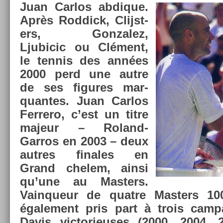
Juan Car­los ab­dique.
Après Rod­dick, Clijst­
ers, Gon­zalez,
Ljubicic ou Clément,
le ten­nis des années
2000 perd une autre
de ses figures mar­
quan­tes. Juan Car­los
Fer­rero, c’est un titre
majeur – Roland-
Garros en 2003 – deux
aut­res fin­ales en
Grand chelem, ainsi
qu’une au Mast­ers.
Vain­queur de quat­re Mast­ers 10
égale­ment pris part à trois cam
Davis vic­torieuses (2000, 2004