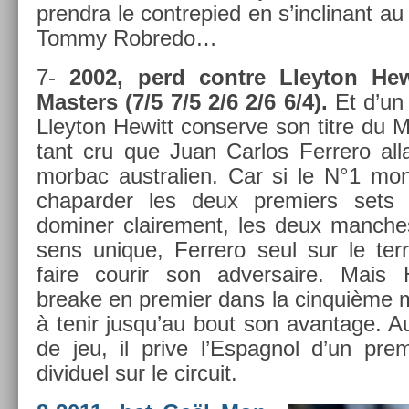
pre­ndra le con­trepied en s’inclinant au
Tommy Rob­redo…
7-
2002, perd con­tre Lleyton Hew
Mast­ers (7/5 7/5 2/6 2/6 6/4).
Et d’un 
Lleyton Hewitt con­ser­ve son titre du 
tant cru que Juan Car­los Fer­rero al­la
mor­bac australi­en. Car si le N°1 mon­
chapard­er les deux pre­mi­ers sets
domin­er claire­ment, les deux man­che
sens uni­que, Fer­rero seul sur le ter­ra
faire co­urir son ad­versaire. Mais H
breake en pre­mi­er dans la cin­quiè­me m
à tenir jusqu’au bout son avan­tage. 
de jeu, il prive l’Es­pagnol d’un pre­m
dividuel sur le cir­cuit.