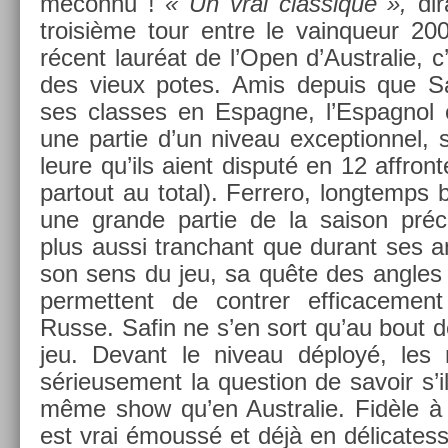
méconnu !
« Un vrai clas­sique »,
dir
troisiè­me tour entre le vain­queur 200
récent lauréat de l’Open d’Australie, c
des vieux potes. Amis de­puis que Sa
ses clas­ses en Es­pagne, l’Es­pagnol e
une par­tie d’un niveau ex­cep­tion­nel,
leure qu’ils aient dis­puté en 12 affron­t
par­tout au total). Fer­rero, longtemps 
une gran­de par­tie de la saison préc
plus aussi tranchant que durant ses a
son sens du jeu, sa quête des an­gles e
per­met­tent de con­tr­er ef­ficace­me
Russe. Safin ne s’en sort qu’au bout d
jeu. De­vant le niveau déployé, les
sérieuse­ment la ques­tion de savoir s’il
même show qu’en Australie. Fidèle à l
est vrai émoussé et déjà en délicates