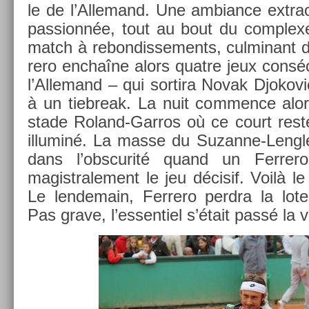
le de l’Al­lemand. Une am­bian­ce extra­or
pas­sionnée, tout au bout du com­plexe
match à re­bon­disse­ments, cul­minant 
rero enchaîne alors quat­re jeux con­sé
l’Al­lemand – qui sor­tira Novak Djokov
à un tieb­reak. La nuit com­m­ence alo
stade Roland-Garros où ce court reste l
il­luminé. La masse du Suzanne-Lengle
dans l’obscurité quand un Fer­re
magistrale­ment le jeu décisif. Voilà le
Le len­demain, Fer­rero per­dra la lote
Pas grave, l’es­sentiel s’était passé la ve