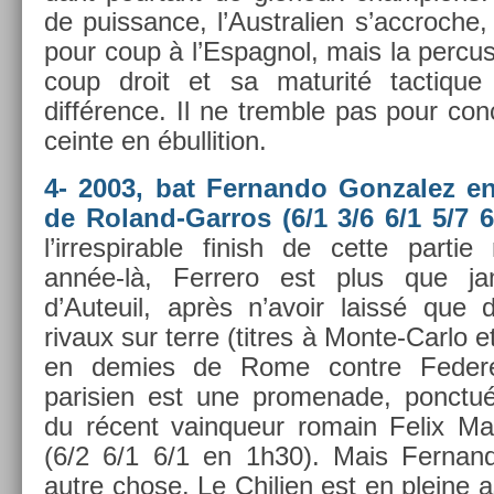
de puis­sance, l’Australi­en s’accroc­h
pour coup à l’Es­pagnol, mais la per­cus
coup droit et sa maturité tac­tique
différence. Il ne tremble pas pour con
cein­te en ébul­li­tion.
4- 2003, bat Fer­nando Gon­zalez en
de Roland-Garros (6/1 3/6 6/1 5/7 6
l’ir­respir­able fin­ish de cette par­t
année-là, Fer­rero est plus que ja
d’Auteuil, après n’avoir laissé que 
rivaux sur terre (tit­res à Monte-Carlo e
en de­m­ies de Rome con­tre Feder­e
parisi­en est une pro­menade, ponctué
du récent vain­queur romain Felix Man­
(6/2 6/1 6/1 en 1h30). Mais Fer­nand
autre chose. Le Chili­en est en pleine as