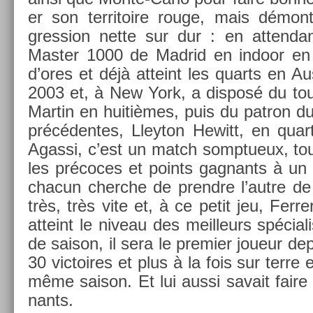
er son ter­ritoire rouge, mais démon
gress­ion nette sur dur : en at­tendan
Mast­er 1000 de Mad­rid en in­door en 
d’ores et déjà at­teint les quarts en A
2003 et, à New York, a dis­posé du tou
Mar­tin en huitièmes, puis du pat­ron du 
précéden­tes, Lleyton Hewitt, en quart
Agas­si, c’est un match somptueux, tou
les précoces et points gag­nants à un
chacun cherche de pre­ndre l’autre de 
très, très vite et, à ce petit jeu, Fer­r
at­teint le niveau des meil­leurs spécial
de saison, il sera le pre­mi­er joueur de­p
30 vic­toires et plus à la fois sur terre
même saison. Et lui aussi savait faire
nants.