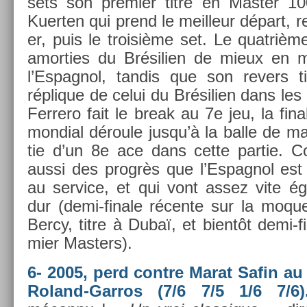
sets son pre­mi­er titre en Mast­er 10
Kuert­en qui prend le meil­leur départ, re
er, puis le troisiè­me set. Le quat­rièm
amort­ies du Brésili­en de mieux en 
l’Es­pagnol, tan­dis que son re­v­ers t
réplique de celui du Brésili­en dans le
Fer­rero fait le break au 7e jeu, la fin­
mon­di­al déroule jusqu’à la balle de m
tie d’un 8e ace dans cette par­tie.
aussi des progrès que l’Es­pagnol est e
au ser­vice, et qui vont assez vite é
dur (demi-finale récente sur la moquet
Bercy, titre à Dubaï, et bientôt demi-f
mi­er Mast­ers).
6- 2005, perd con­tre Marat Safin au 
Roland-Garros (7/6 7/5 1/6 7/6)