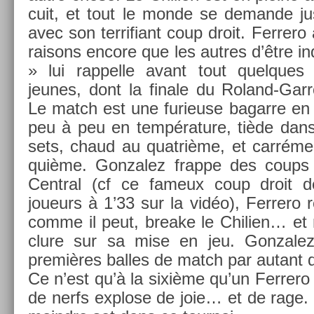
cuit, et tout le monde se de­man­de jus
avec son ter­rifiant coup droit. Fer­rero
raisons en­core que les aut­res d’être in
» lui rap­pelle avant tout quel­ques
jeunes, dont la fin­ale du Roland-Gar
Le match est une furieuse bagar­re en 
peu à peu en tempéra­ture, tiède dans l
sets, chaud au quat­rième, et carrément
quiè­me. Gon­zalez frap­pe des coups
Centr­al (cf ce fameux coup droit de
joueurs à 1’33 sur la vidéo), Fer­rero r
comme il peut, breake le Chili­en… et n
clure sur sa mise en jeu. Gon­zalez
premières bal­les de match par autant 
Ce n’est qu’à la sixième qu’un Fer­rero
de nerfs ex­plose de joie… et de rage. I